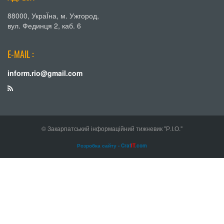
88000, УкраЇна, м. Ужгород,
вул. Фединця 2, каб. 6
E-MAIL :
inform.rio@gmail.com
© Закарпатський інформаційний тижневик "Р.І.О."
Розробка сайту - Craf
IT
.com