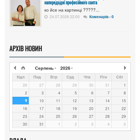
напередодні професійного свята
ко йсе на картинці ?????...
24.07.2026 22:00
Коменарів - 0
АРХІВ НОВИН
Серпень
2026
Ндл
Пнд
Втр
Срд
Чтв
Птн
Сбт
26
27
28
29
30
31
1
2
3
4
5
6
7
8
9
10
11
12
13
14
15
16
17
18
19
20
21
22
23
24
25
26
27
28
29
30
31
1
2
3
4
5