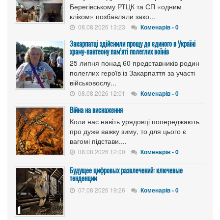
Берегівському РТЦК та СП «одним
кліком» позбавляли зако...
08.08.2026 13:23
Коменарів - 0
Закарпатці здійснили прощу до єдиного в Україні
храму-пантеону пам’яті полеглих воїнів
25 липня понад 60 представників родин
полеглих героїв із Закарпаття за участі
військовослу...
08.08.2026 12:01
Коменарів - 0
Війна на виснаження
Коли нас навіть урядовці попереджають
про дуже важку зиму, то для цього є
вагомі підстави....
08.08.2026 12:00
Коменарів - 0
Будущее цифровых развлечений: ключевые
тенденции
07.08.2026 19:26
Коменарів - 0