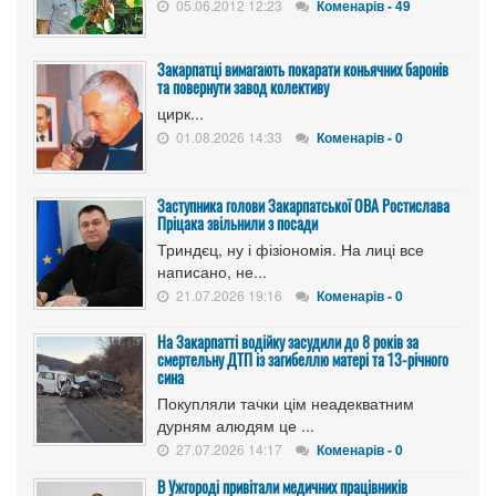
05.06.2012 12:23
Коменарів - 49
Закарпатці вимагають покарати коньячних баронів
та повернути завод колективу
цирк...
01.08.2026 14:33
Коменарів - 0
Заступника голови Закарпатської ОВА Ростислава
Пріцака звільнили з посади
Триндєц, ну і фізіономія. На лиці все
написано, не...
21.07.2026 19:16
Коменарів - 0
На Закарпатті водійку засудили до 8 років за
смертельну ДТП із загибеллю матері та 13-річного
сина
Покупляли тачки цім неадекватним
дурням алюдям це ...
27.07.2026 14:17
Коменарів - 0
В Ужгороді привітали медичних працівників