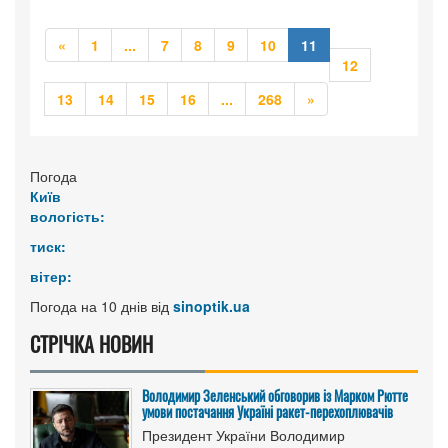
Попередня
Попередня
«
1
...
7
8
9
10
11
12
Попередня
Наступна
13
14
15
16
...
268
»
Погода
Київ
вологість:
тиск:
вітер:
Погода на 10 днів від
sinoptik.ua
СТРІЧКА НОВИН
Володимир Зеленський обговорив із Марком Рютте
умови постачання Україні ракет-перехоплювачів
Президент України Володимир