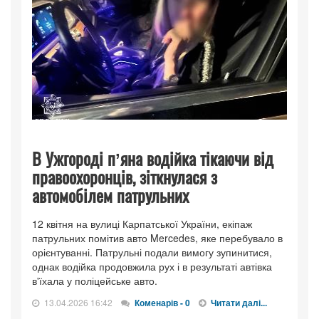
В Ужгороді пʼяна водійка тікаючи від
правоохоронців, зіткнулася з
автомобілем патрульних
12 квітня на вулиці Карпатської України, екіпаж
патрульних помітив авто Mercedes, яке перебувало в
орієнтуванні. Патрульні подали вимогу зупинитися,
однак водійка продовжила рух і в результаті автівка
в'їхала у поліцейське авто.
13.04.2026 16:42
Коменарів - 0
Читати далі...