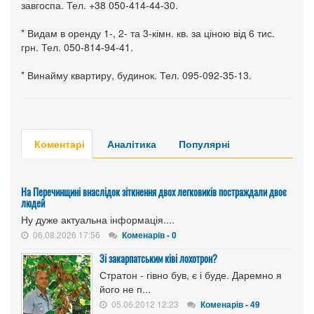
завгоспа. Тел. +38 050-414-44-30.
* Видам в оренду 1-, 2- та 3-кімн. кв. за ціною від 6 тис.
грн. Тел. 050-814-94-41.
* Винайму квартиру, будинок. Тел. 095-092-35-13.
Коментарі
Аналітика
Популярні
На Перечинщині внаслідок зіткнення двох легковиків постраждали двоє
людей
Ну дуже актуальна інформація....
06.08.2026 17:56
Коменарів - 0
Зі закарпатським ківі лохотрон?
Стратон - гівно був, є і буде. Даремно я
його не п...
05.06.2012 12:23
Коменарів - 49