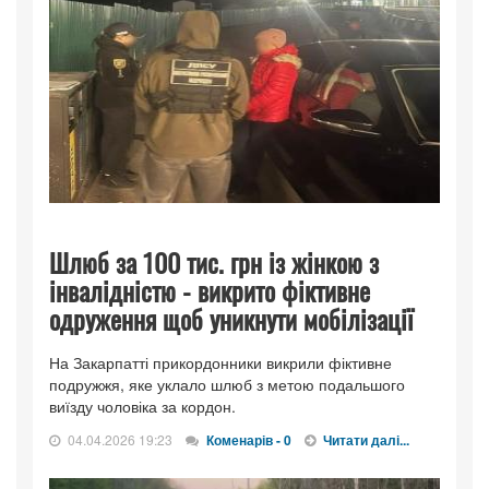
Шлюб за 100 тис. грн із жінкою з
інвалідністю - викрито фіктивне
одруження щоб уникнути мобілізації
На Закарпатті прикордонники викрили фіктивне
подружжя, яке уклало шлюб з метою подальшого
виїзду чоловіка за кордон.
04.04.2026 19:23
Коменарів - 0
Читати далі...