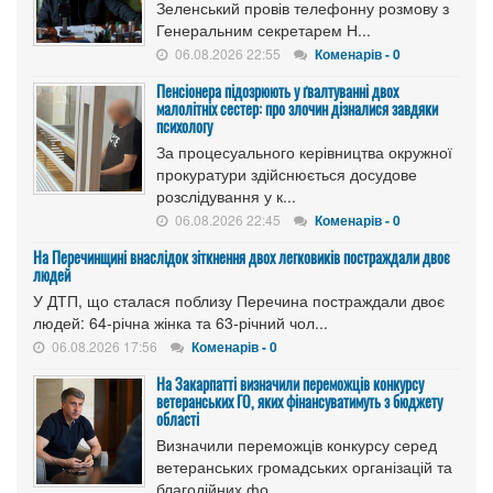
Зеленський провів телефонну розмову з
Генеральним секретарем Н...
06.08.2026 22:55
Коменарів - 0
Пенсіонера підозрюють у ґвалтуванні двох
малолітніх сестер: про злочин дізналися завдяки
психологу
За процесуального керівництва окружної
прокуратури здійснюється досудове
розслідування у к...
06.08.2026 22:45
Коменарів - 0
На Перечинщині внаслідок зіткнення двох легковиків постраждали двоє
людей
У ДТП, що сталася поблизу Перечина постраждали двоє
людей: 64-річна жінка та 63-річний чол...
06.08.2026 17:56
Коменарів - 0
На Закарпатті визначили переможців конкурсу
ветеранських ГО, яких фінансуватимуть з бюджету
області
Визначили переможців конкурсу серед
ветеранських громадських організацій та
благодійних фо...