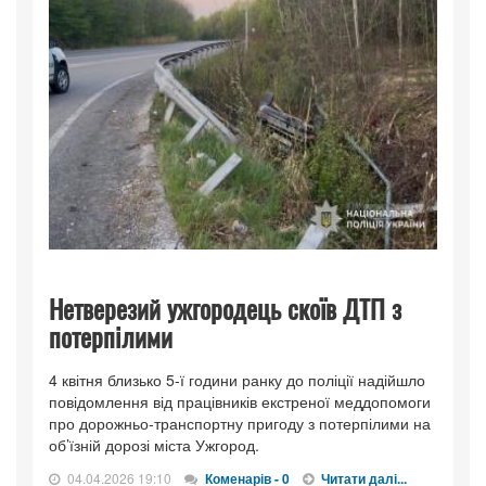
Нетверезий ужгородець скоїв ДТП з
потерпілими
4 квітня близько 5-ї години ранку до поліції надійшло
повідомлення від працівників екстреної меддопомоги
про дорожньо-транспортну пригоду з потерпілими на
об’їзній дорозі міста Ужгород.
04.04.2026 19:10
Коменарів - 0
Читати далі...