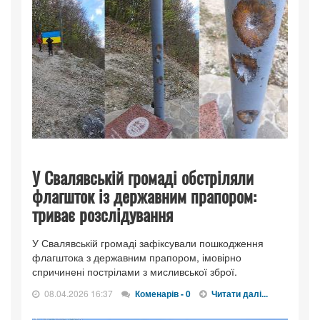
У Свалявській громаді обстріляли
флагшток із державним прапором:
триває розслідування
У Свалявській громаді зафіксували пошкодження
флагштока з державним прапором, імовірно
спричинені пострілами з мисливської зброї.
08.04.2026 16:37
Коменарів - 0
Читати далі...