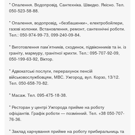
* Опалення. Водопровід. Сантехніка. Швидко. Якісно. Тел.
050-523-58-88.
* Опалення, водопровід, «безбашенки», електробойлери,
газові колонки. Встановлення, ремонт, сантехнічні роботи.
Тел.: 050-974-99-73, 099-240-09-84.
* Виготовлення пам’ятників, сходинок, підвіконників та ін. із
граніту, мармуру, гранітної крихти. Тел.: 095-707-92-09,
050-199-63-92, Віктор.
* Адвокатські послуги, перерахунок пенсій
військовослужбовцям, МВС. Ужгород, вул. Корзо, 13/12.
Тел. 050-658-70-82.
* Масаж. Тел. 095-475-18-38.
* Ресторан у центрі Ужгорода прийме на роботу
офіціантів. Графік роботи — позмінний. Тел. +38 050-707-
76-36.
* Заклад харчування прийме на роботу прибиральниць та