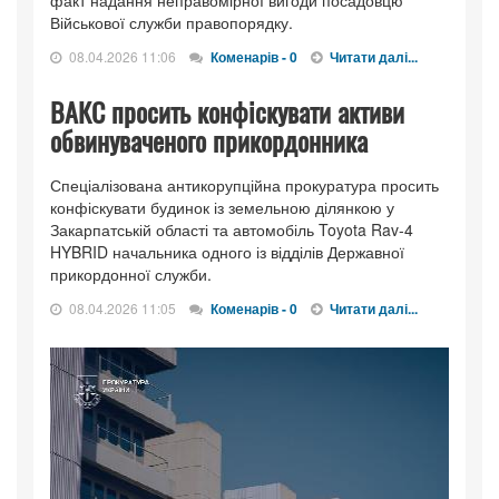
факт надання неправомірної вигоди посадовцю
Військової служби правопорядку.
08.04.2026 11:06
Коменарів - 0
Читати далі...
ВАКС просить конфіскувати активи
обвинуваченого прикордонника
Спеціалізована антикорупційна прокуратура просить
конфіскувати будинок із земельною ділянкою у
Закарпатській області та автомобіль Toyota Rav-4
HYBRID начальника одного із відділів Державної
прикордонної служби.
08.04.2026 11:05
Коменарів - 0
Читати далі...