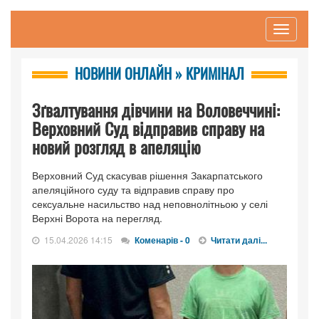
Toggle
navigati
НОВИНИ ОНЛАЙН » КРИМІНАЛ
Зґвалтування дівчини на Воловеччині:
Верховний Суд відправив справу на
новий розгляд в апеляцію
Верховний Суд скасував рішення Закарпатського
апеляційного суду та відправив справу про
сексуальне насильство над неповнолітньою у селі
Верхні Ворота на перегляд.
15.04.2026 14:15
Коменарів - 0
Читати далі...