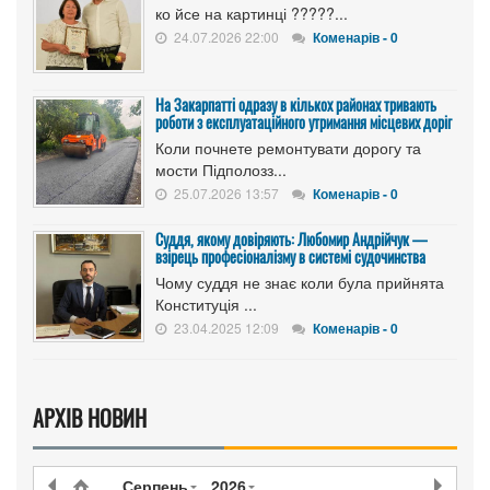
ко йсе на картинці ?????...
24.07.2026 22:00
Коменарів - 0
На Закарпатті одразу в кількох районах тривають
роботи з експлуатаційного утримання місцевих доріг
Коли почнете ремонтувати дорогу та
мости Підполозз...
25.07.2026 13:57
Коменарів - 0
Суддя, якому довіряють: Любомир Андрійчук —
взірець професіоналізму в системі судочинства
Чому суддя не знає коли була прийнята
Конституція ...
23.04.2025 12:09
Коменарів - 0
АРХІВ НОВИН
Серпень
2026