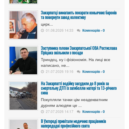
Закарпатці вимагають покарати коньячних баронів
та повернути завод колективу
цирк...
01.08.2026 14:33
Коменарів - 0
Заступника голови Закарпатської ОВА Ростислава
Пріцака звільнили з посади
Триндєц, ну і фізіономія. На лиці все
написано, не...
21.07.2026 19:16
Коменарів - 0
На Закарпатті водійку засудили до 8 років за
смертельну ДТП із загибеллю матері та 13-річного
сина
Покупляли тачки цім неадекватним
дурням алюдям це ...
27.07.2026 14:17
Коменарів - 0
В Ужгороді привітали медичних працівників
напередодні професійного свята