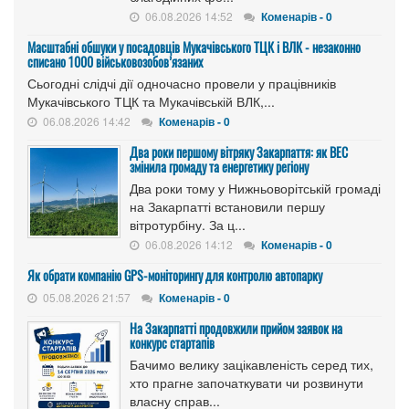
06.08.2026 14:52
Коменарів - 0
Масштабні обшуки у посадовців Мукачівського ТЦК і ВЛК - незаконно
списано 1000 військовозобов’язаних
Сьогодні слідчі дії одночасно провели у працівників
Мукачівського ТЦК та Мукачівській ВЛК,...
06.08.2026 14:42
Коменарів - 0
Два роки першому вітряку Закарпаття: як ВЕС
змінила громаду та енергетику регіону
Два роки тому у Нижньоворітській громаді
на Закарпатті встановили першу
вітротурбіну. За ц...
06.08.2026 14:12
Коменарів - 0
Як обрати компанію GPS-моніторингу для контролю автопарку
05.08.2026 21:57
Коменарів - 0
На Закарпатті продовжили прийом заявок на
конкурс стартапів
Бачимо велику зацікавленість серед тих,
хто прагне започаткувати чи розвинути
власну справ...