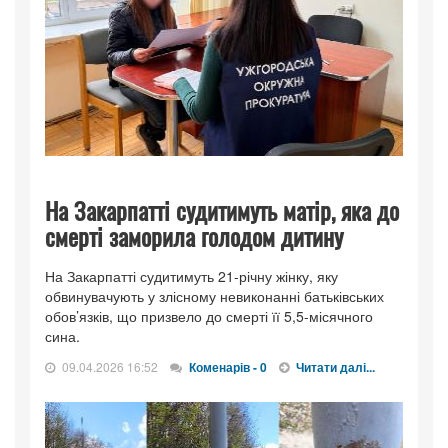
На Закарпатті судитимуть матір, яка до
смерті заморила голодом дитину
На Закарпатті судитимуть 21-річну жінку, яку
обвинувачують у злісному невиконанні батьківських
обов’язків, що призвело до смерті її 5,5-місячного
сина.
09.04.2026 16:52
Коменарів - 0
Читати далі...