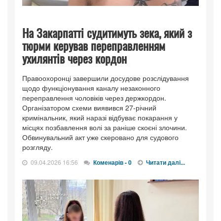
На Закарпатті судитимуть зека, який з
тюрми керував переправленням
ухилянтів через кордон
Правоохоронці завершили досудове розслідування
щодо функціонування каналу незаконного
переправлення чоловіків через держкордон.
Організатором схеми виявився 27-річний
кримінальник, який наразі відбуває покарання у
місцях позбавлення волі за раніше скоєні злочини.
Обвинувальний акт уже скеровано для судового
розгляду.
09.04.2026 16:56
Коменарів - 0
Читати далі...