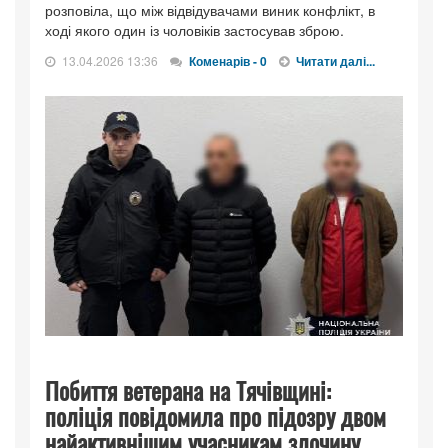
розповіла, що між відвідувачами виник конфлікт, в
ході якого один із чоловіків застосував зброю.
13.04.2026 13:36
Коменарів - 0
Читати далі...
Побиття ветерана на Тячівщині:
поліція повідомила про підозру двом
найактивнішим учасникам злочину