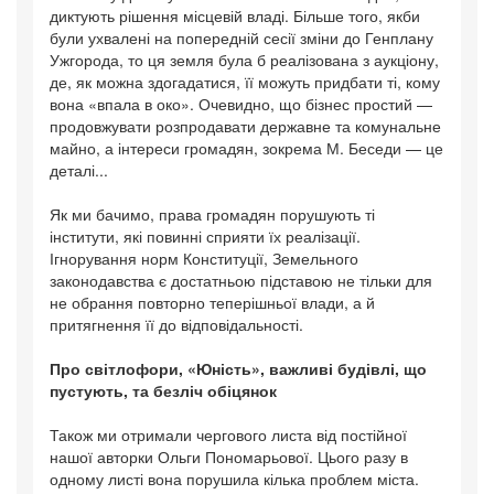
диктують рішення місцевій владі. Більше того, якби
були ухвалені на попередній сесії зміни до Генплану
Ужгорода, то ця земля була б реалізована з аукціону,
де, як можна здогадатися, її можуть придбати ті, кому
вона «впала в око». Очевидно, що бізнес простий —
продовжувати розпродавати державне та комунальне
майно, а інтереси громадян, зокрема М. Беседи — це
деталі...
Як ми бачимо, права громадян порушують ті
інститути, які повинні сприяти їх реалізації.
Ігнорування норм Конституції, Земельного
законодавства є достатньою підставою не тільки для
не обрання повторно теперішньої влади, а й
притягнення її до відповідальності.
Про світлофори, «Юність», важливі будівлі, що
пустують, та безліч обіцянок
Також ми отримали чергового листа від постійної
нашої авторки Ольги Пономарьової. Цього разу в
одному листі вона порушила кілька проблем міста.