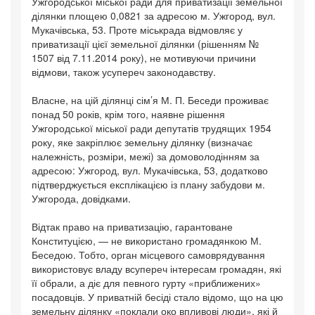
Ужгородської міської ради для приватизації земельної
ділянки площею 0,0821 за адресою м. Ужгород, вул.
Мукачівська, 53. Проте міськрада відмовляє у
приватизації цієї земельної ділянки (рішенням №
1507 від 7.11.2014 року), не мотивуючи причини
відмови, також усупе­реч законодавству.
Власне, на цій ділянці сім’я М. П. Беседи проживає
понад 50 років, крім того, наявне рішення
Ужгородської міської ради депутатів трудящих 1954
року, яке закріплює земельну ділянку (визначає
належність, розміри, межі) за домоволодінням за
адресою: Ужгород, вул. Мукачівська, 53, додатково
підтверджується експлікацією із плану забудови м.
Ужгорода, довідками.
Відтак право на приватизацію, гарантоване
Конституцією, — не використано громадянкою М.
Беседою. Тобто, орган місцевого самоврядування
використовує владу всупереч інтересам громадян, які
її обрали, а діє для певного гурту «приближених»
посадовців. У приватній бесіді стало відомо, що на цю
земельну ділянку «поклали око впливові люди», які й