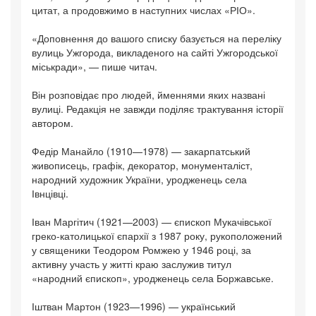
цитат, а продовжимо в наступних числах «РІО».
«Доповнення до вашого списку базується на переліку
вулиць Ужгорода, викладеного на сайті Ужгородської
міськради», — пише читач.
Він розповідає про людей, йменнями яких названі
вулиці. Редакція не завжди поділяє трактування історії
автором.
Федір Манайло (1910—1978) — закарпатський
живописець, графік, декоратор, монументаліст,
народний художник України, уродженець села
Івнцівці.
Іван Маргітич (1921—2003) — єпископ Мукачівської
греко-католицької єпархії з 1987 року, рукоположений
у священики Теодором Ромжею у 1946 році, за
активну участь у житті краю заслужив титул
«народний єпископ», уродженець села Боржавське.
Іштван Мартон (1923—1996) — український