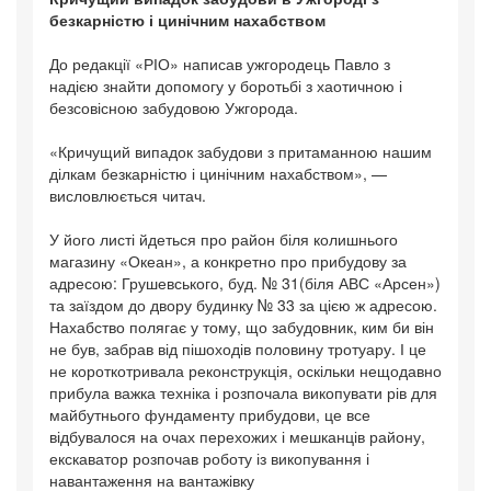
безкарністю і цинічним нахабством
До редакції «РІО» написав ужгородець Павло з
надією знайти допомогу у боротьбі з хаотичною і
безсовісною забудовою Ужгорода.
«Кричущий випадок забудови з притаманною нашим
ділкам безкарністю і цинічним нахабством», —
висловлюється читач.
У його листі йдеться про район біля колишнього
магазину «Океан», а конкретно про прибудову за
адресою: Грушевського, буд. № 31(біля АВС «Арсен»)
та заїздом до двору будинку № 33 за цією ж адресою.
Нахабство полягає у тому, що забудовник, ким би він
не був, забрав від пішоходів половину тротуару. І це
не короткотривала реконструкція, оскільки нещодавно
прибула важка техніка і розпочала викопувати рів для
майбутнього фундаменту прибудови, це все
відбувалося на очах перехожих і мешканців району,
екскаватор розпочав роботу із викопування і
навантаження на вантажівку