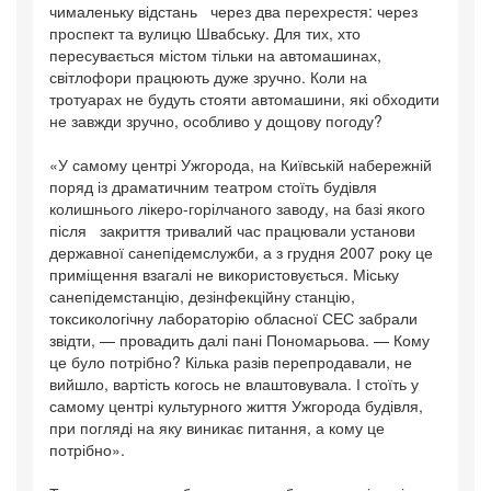
чималеньку відстань через два перехрестя: через
проспект та вулицю Швабську. Для тих, хто
пересувається містом тільки на автомашинах,
світлофори працюють дуже зручно. Коли на
тротуарах не будуть стояти автомашини, які обходити
не завжди зручно, особливо у дощову погоду?
«У самому центрі Ужгорода, на Київській набережній
поряд із драматичним театром стоїть будівля
колишнього лікеро-горілчаного заводу, на базі якого
після закриття тривалий час працювали установи
державної санепідемслужби, а з грудня 2007 року це
приміщення взагалі не використовується. Міську
санепідемстанцію, дезінфекційну станцію,
токсикологічну лабораторію обласної СЕС забрали
звідти, — провадить далі пані Пономарьова. — Кому
це було потрібно? Кілька разів перепродавали, не
вийшло, вартість когось не влаштовувала. І стоїть у
самому центрі культурного життя Ужгорода будівля,
при погляді на яку виникає питання, а кому це
потрібно».