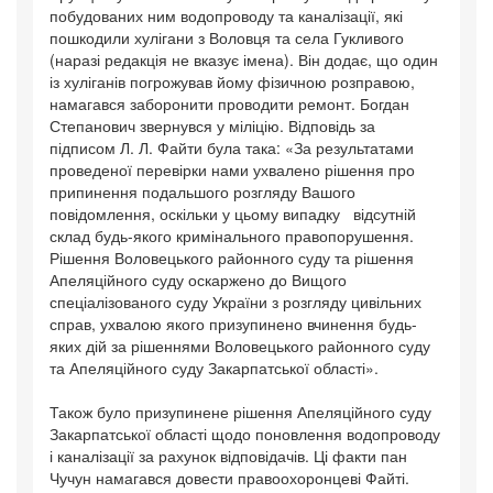
побудованих ним водопроводу та каналізації, які
пошкодили хулігани з Воловця та села Гукливого
(наразі редакція не вказує імена). Він додає, що один
із хуліганів погрожував йому фізичною розправою,
намагався заборонити проводити ремонт. Богдан
Степанович звернувся у міліцію. Відповідь за
підписом Л. Л. Файти була така: «За результатами
проведеної перевірки нами ухвалено рішення про
припинення подальшого розгляду Вашого
повідомлення, оскільки у цьому випадку відсутній
склад будь-якого кримінального правопорушення.
Рішення Воловецького районного суду та рішення
Апеляційного суду оскаржено до Вищого
спеціалізованого суду України з розгляду цивільних
справ, ухвалою якого призупинено вчинення будь-
яких дій за рішеннями Воловецького районного суду
та Апеляційного суду Закарпатської області».
Також було призупинене рішення Апеляційного суду
Закарпатської області щодо поновлення водопроводу
і каналізації за рахунок відповідачів. Ці факти пан
Чучун намагався довести правоохоронцеві Файті.