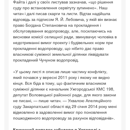
Файта і далі у своїх листував зазначав, «що рішення
суду про встановлення сервітуту зупинено». Наш
читач і далі писав скарги та листи. Відтак надійшла
відповідь за підписом Я. Й. Лебовича, у якій він визнає
право Богдана Степановича на прокладення і
обслуговування водопроводу, але, посилаючись на
висновки комісії селищної ради, звинувачує чоловіка в
недотриманні вимог проекту і будівельних норм при
прокладенні водопроводу, що нібито дає право
власникові суміжної земельної ділянки ліквідувати
прокладений Чучуном водопровід.
«У цьому листі я описав лише частину конфлікту,
який почався у вересні 2011 року і якому не видно
кінця. Вся біда в тому, що фактичним власником
суміжної ділянки є начальник Ужгородської КМС 198,
депутат Воловецької районної ради, для якого закони
не писані, — пише читач. — Ухвалою Апеляційного
суду Закарпатської області від 29 січня 2014 року мені
відмовлено в задоволенні вимог про поновлення
пошкодженого водопроводу за рахунок відповідачів».
Кричущий випадок забудови в Ужгороді з