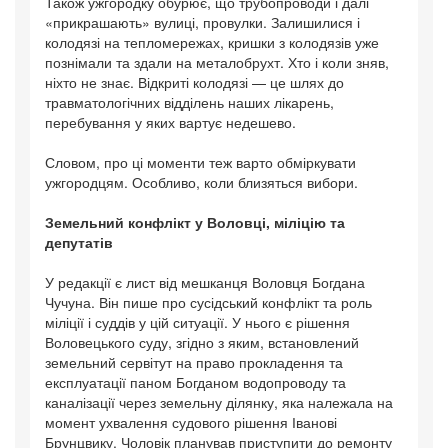
Також ужгородку обурює, що трубопроводи і далі
«прикрашають» вулиці, провулки. Залишилися і
колодязі на тепломережах, кришки з колодязів уже
познімали та здали на металобрухт. Хто і коли зняв,
ніхто не знає. Відкриті колодязі — це шлях до
травматологічних відділень наших лікарень,
перебування у яких вартує недешево.
Словом, про ці моменти теж варто обміркувати
ужгородцям. Особливо, коли близяться вибори.
Земельний конфлікт у Воловці, міліцію та
депутатів
У редакції є лист від мешканця Воловця Богдана
Чучуна. Він пише про сусідський конфлікт та роль
міліції і суддів у цій ситуації. У нього є рішення
Воловецького суду, згідно з яким, встановлений
земельний сервітут на право прокладення та
експлуатації паном Богданом водопроводу та
каналізації через земельну ділянку, яка належала на
момент ухвалення судового рішення Іванові
Брунцвику. Чоловік планував приступити до ремонту