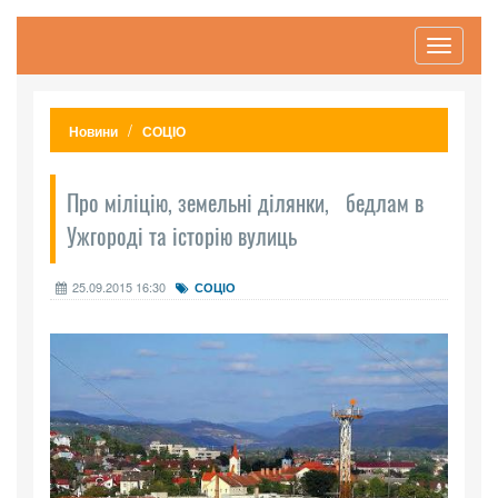
Toggle
navigati
Новини
СОЦІО
Про міліцію, земельні ділянки, бедлам в
Ужгороді та історію вулиць
25.09.2015 16:30
СОЦІО