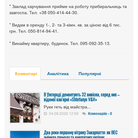
* Заклад харчування прийме на роботу прибиральниць та
завгоспа. Тел. +38 050-414-44-30.
* Видам в оренду 1-, 2- та 3-кімн. кв. за ціною від 6 тис.
грн. Тел. 050-814-94-41.
* Винайму квартиру, будинок. Тел. 095-092-35-13.
Коментарі
Аналітика
Популярні
В Ужгороді демонтують 32 вивіски, серед них –
відомої кав'ярні «Shtefanyo V&V»
Руки геть від майстра...
04.08.2026 12:59
Коменарів - 0
Два роки першому вітряку Закарпаття: як ВЕС
змінила громаду та енергетику регіону