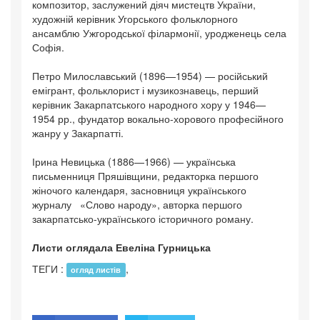
композитор, заслужений діяч мистецтв України,
художній керівник Угорського фольклорного
ансамблю Ужгородської філармонії, уродженець села
Софія.
Петро Милославський (1896—1954) — російський
емі­грант, фольклорист і музико­зна­вець, перший
керівник За­кар­пат­ського народного хору у 1946—
1954 рр., фундатор во­каль­но-хорового професійного
жанру у Закарпатті.
Ірина Невицька (1886—1966) — українська
письменниця Пряшівщини, редакторка першого
жіночого календаря, засновниця українського
журналу «Слово народу», авторка першого
закарпатсько-українського історичного роману.
Листи оглядала Евеліна Гурницька
ТЕГИ :
,
огляд листів