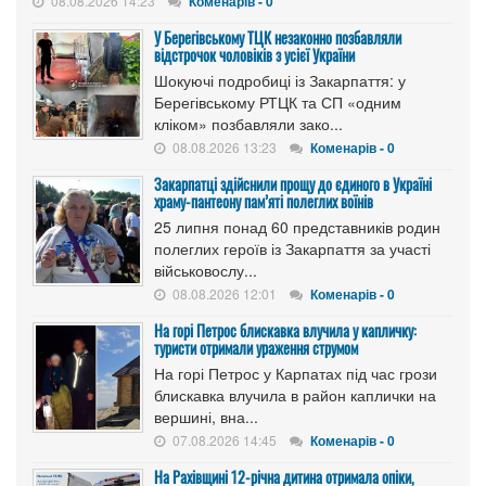
08.08.2026 14:23
Коменарів - 0
У Берегівському ТЦК незаконно позбавляли
відстрочок чоловіків з усієї України
Шокуючі подробиці із Закарпаття: у
Берегівському РТЦК та СП «одним
кліком» позбавляли зако...
08.08.2026 13:23
Коменарів - 0
Закарпатці здійснили прощу до єдиного в Україні
храму-пантеону пам’яті полеглих воїнів
25 липня понад 60 представників родин
полеглих героїв із Закарпаття за участі
військовослу...
08.08.2026 12:01
Коменарів - 0
На горі Петрос блискавка влучила у капличку:
туристи отримали ураження струмом
На горі Петрос у Карпатах під час грози
блискавка влучила в район каплички на
вершині, вна...
07.08.2026 14:45
Коменарів - 0
На Рахівщині 12-річна дитина отримала опіки,