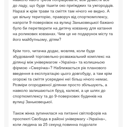
до ладу, що буде тішити око приїжджих та ужгородців.
Наразі ж крім трави та сміття там нічого не видно. А
цю вільну територію, праворуч від спорткомплексу,
напроти 9-поверхівок на вулиці Заньковецької бажано
було би перетворити на дитячу ковзанку для катання
на роликових ковзанах. Чим це не подарунок місту та
його майбутньому, дітям?
Крім того, читачка додає, мовляв, коли буде
збудований торговельно-розважальний комплекс на
ділянці між універмагом «Україна» та колишньою
фірмою «Смерічка»? Наближається рік планового
введення в експлуатацію цього довгобуду, а там крім
огорожі та сміття усередині неї більш нічого немає.
Розміри огородженої ділянки просто збільшують, а
навколо залишаються бруд, калюжі, а це шлях до
спорткомплексу та до 9-поверхових будинків на
вулиці Заньковецької.
Також жінка зупинилася на питанні світлофорів на
проспекті Свобода в районі універмагу «Україна»,
коли людина за 25 секунд повинна подолати