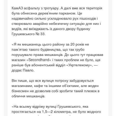
КамАЗ асфальту з тротуару. А далі вже вся територія
була обнесена дерев’яним парканом. Це
надзвичайно сильно ускладнювало рух пішоходів і
створювало аварійно небезпечну ситуацію для них і
водіїв, які виїжджають із даного двору будинку
Грушевського № 33.
«Я як мешканець цього району за 20 років не
пам’ятаю такого будівництва, що так грубо
порушувало права мешканців. До цього тут працював
магазин «Secondhand» і таких проблем не було, ще
раніше був абонентський відділ «Укртелекому», —
додає Павло.
Він пише, що вся вулиця потроху забудовується
магазинами, кафе та іншими об’єктами, але жоден
бізнесмен не дозволив собі зробити такий плювок в
обличчя мешканців.
«На всьому відрізку вулиці Грушевського, яка
простягається на 1,5—2 кілометра, не було жодного