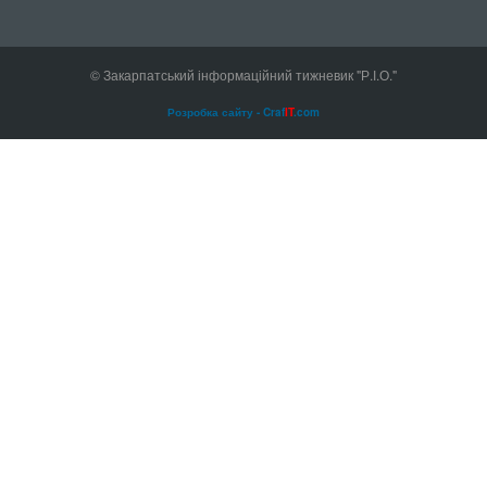
© Закарпатський інформаційний тижневик "Р.І.О."
Розробка сайту - Craf
IT
.com