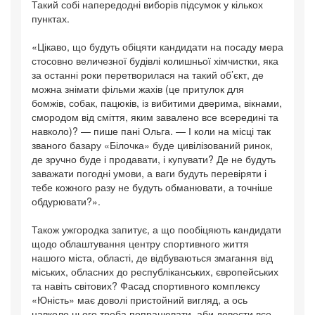
Такий собі напередодні виборів підсумок у кількох
пунктах.
«Цікаво, що будуть обіцяти кандидати на посаду мера
стосовно величезної будівлі колишньої хімчистки, яка
за останні роки перетворилася на такий об’єкт, де
можна знімати фільми жахів (це притулок для
бомжів, собак, пацюків, із вибитими дверима, вікнами,
смородом від сміття, яким завалено все всередині та
навколо)? — пише пані Ольга. — І коли на місці так
званого базару «Білочка» буде цивілізований ринок,
де зручно буде і продавати, і купувати? Де не будуть
заважати погодні умови, а ваги будуть перевіряти і
тебе кожного разу не будуть обманювати, а точніше
обдурювати?».
Також ужгородка запитує, а що пообіцяють кандидати
щодо облаштування центру спортивного життя
нашого міста, області, де відбуваються змагання від
міських, обласних до республіканських, європейських
та навіть світових? Фасад спортивного комплексу
«Юність» має доволі пристойний вигляд, а ось
навколо нього треба попрацювати, аби довести все