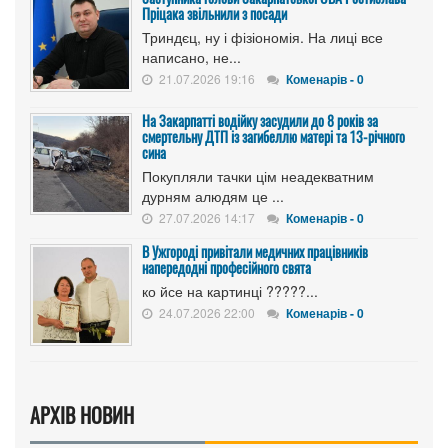
Пріцака звільнили з посади
Триндєц, ну і фізіономія. На лиці все
написано, не...
21.07.2026 19:16
Коменарів - 0
На Закарпатті водійку засудили до 8 років за
смертельну ДТП із загибеллю матері та 13-річного
сина
Покупляли тачки цім неадекватним
дурням алюдям це ...
27.07.2026 14:17
Коменарів - 0
В Ужгороді привітали медичних працівників
напередодні професійного свята
ко йсе на картинці ?????...
24.07.2026 22:00
Коменарів - 0
АРХІВ НОВИН