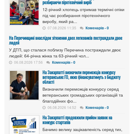
розбираючи піротехнічний виріб
12-річний хлопець отримав термічні опіки
під час розбирання піротехнічного
виробу, який ра...
07.08.2026 11:35
Коменарів - 0
На Перечинщині внаслідок зіткнення двох легковиків постраждали двоє
людей
У ДТП, що сталася поблизу Перечина постраждали двоє
людей: 64-річна жінка та 63-річний чол...
06.08.2026 17:56
Коменарів - 0
На Закарпатті визначили переможців конкурсу
ветеранських ГО, яких фінансуватимуть з бюджету
області
Визначили переможців конкурсу серед
ветеранських громадських організацій та
благодійних фо...
06.08.2026 14:52
Коменарів - 0
На Закарпатті продовжили прийом заявок на
конкурс стартапів
Бачимо велику зацікавленість серед тих,