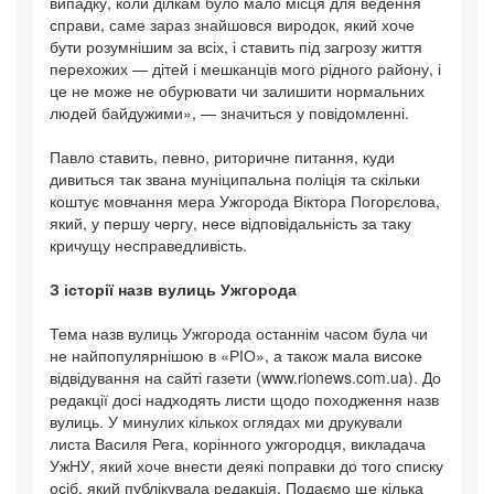
випадку, коли ділкам було мало місця для ведення
справи, саме зараз знайшовся виродок, який хоче
бути розумнішим за всіх, і ставить під загрозу життя
перехожих — дітей і мешканців мого рідного району, і
це не може не обурювати чи залишити нормальних
людей байдужими», — значиться у повідомленні.
Павло ставить, певно, риторичне питання, куди
дивиться так звана муніципальна поліція та скільки
коштує мовчання мера Ужгорода Віктора Погорєлова,
який, у першу чергу, несе відповідальність за таку
кричущу несправедливість.
З історії назв вулиць Ужгорода
Тема назв вулиць Ужгорода останнім часом була чи
не найпопулярнішою в «РІО», а також мала високе
відвідування на сайті газети (www.rionews.com.ua). До
редакції досі надходять листи щодо походження назв
вулиць. У минулих кількох оглядах ми друкували
листа Василя Рега, корінного ужгородця, викладача
УжНУ, який хоче внести деякі поправки до того списку
осіб, який публікувала редакція. Подаємо ще кілька