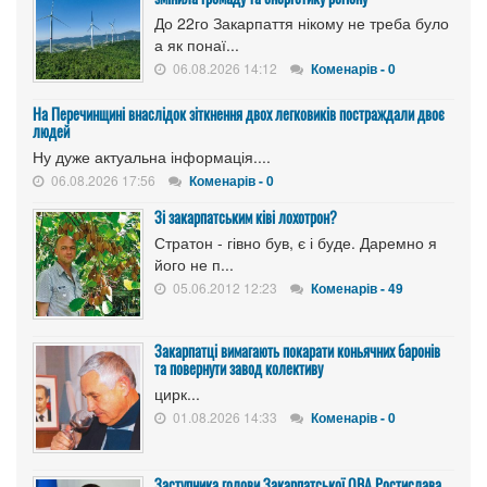
До 22го Закарпаття нікому не треба було
а як понаї...
06.08.2026 14:12
Коменарів - 0
На Перечинщині внаслідок зіткнення двох легковиків постраждали двоє
людей
Ну дуже актуальна інформація....
06.08.2026 17:56
Коменарів - 0
Зі закарпатським ківі лохотрон?
Стратон - гівно був, є і буде. Даремно я
його не п...
05.06.2012 12:23
Коменарів - 49
Закарпатці вимагають покарати коньячних баронів
та повернути завод колективу
цирк...
01.08.2026 14:33
Коменарів - 0
Заступника голови Закарпатської ОВА Ростислава