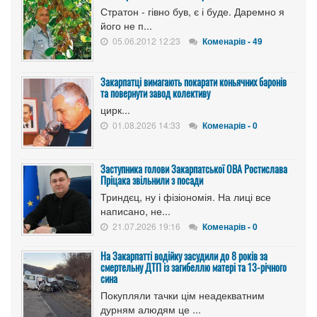
Стратон - гівно був, є і буде. Даремно я
його не п...
05.06.2012 12:23
Коменарів - 49
Закарпатці вимагають покарати коньячних баронів
та повернути завод колективу
цирк...
01.08.2026 14:33
Коменарів - 0
Заступника голови Закарпатської ОВА Ростислава
Пріцака звільнили з посади
Триндєц, ну і фізіономія. На лиці все
написано, не...
21.07.2026 19:16
Коменарів - 0
На Закарпатті водійку засудили до 8 років за
смертельну ДТП із загибеллю матері та 13-річного
сина
Покупляли тачки цім неадекватним
дурням алюдям це ...