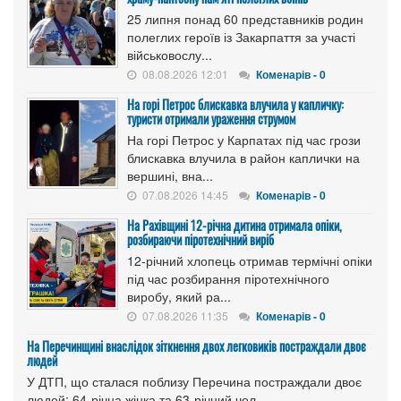
25 липня понад 60 представників родин
полеглих героїв із Закарпаття за участі
військовослу...
08.08.2026 12:01
Коменарів - 0
На горі Петрос блискавка влучила у капличку:
туристи отримали ураження струмом
На горі Петрос у Карпатах під час грози
блискавка влучила в район каплички на
вершині, вна...
07.08.2026 14:45
Коменарів - 0
На Рахівщині 12-річна дитина отримала опіки,
розбираючи піротехнічний виріб
12-річний хлопець отримав термічні опіки
під час розбирання піротехнічного
виробу, який ра...
07.08.2026 11:35
Коменарів - 0
На Перечинщині внаслідок зіткнення двох легковиків постраждали двоє
людей
У ДТП, що сталася поблизу Перечина постраждали двоє
людей: 64-річна жінка та 63-річний чол...