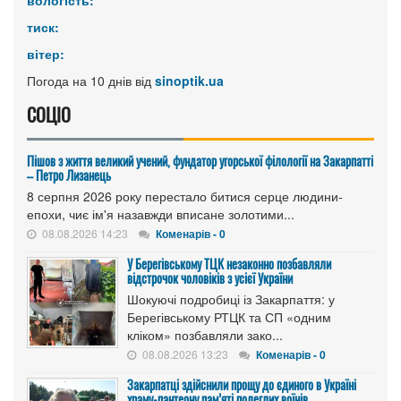
тиск:
вітер:
Погода на 10 днів від
sinoptik.ua
СОЦІО
Пішов з життя великий учений, фундатор угорської філології на Закарпатті
– Петро Лизанець
8 серпня 2026 року перестало битися серце людини-
епохи, чиє ім'я назавжди вписане золотими...
08.08.2026 14:23
Коменарів - 0
У Берегівському ТЦК незаконно позбавляли
відстрочок чоловіків з усієї України
Шокуючі подробиці із Закарпаття: у
Берегівському РТЦК та СП «одним
кліком» позбавляли зако...
08.08.2026 13:23
Коменарів - 0
Закарпатці здійснили прощу до єдиного в Україні
храму-пантеону пам’яті полеглих воїнів