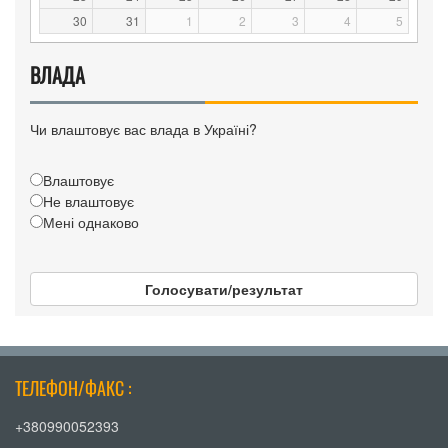
30
31
1
2
3
4
5
ВЛАДА
Чи влаштовує вас влада в Україні?
Влаштовує
Не влаштовує
Мені однаково
Голосувати/результат
ТЕЛЕФОН/ФАКС :
+380990052393