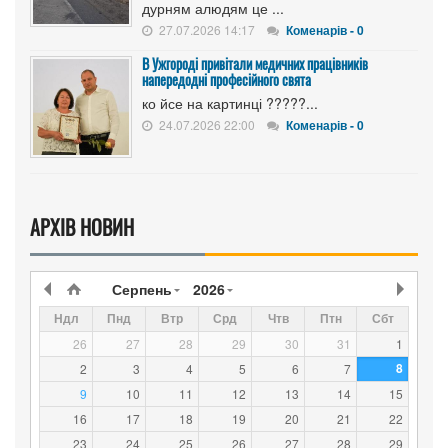
дурням алюдям це ...
27.07.2026 14:17
Коменарів - 0
В Ужгороді привітали медичних працівників
напередодні професійного свята
ко йсе на картинці ?????...
24.07.2026 22:00
Коменарів - 0
АРХІВ НОВИН
Серпень
2026
Ндл
Пнд
Втр
Срд
Чтв
Птн
Сбт
26
27
28
29
30
31
1
8
2
3
4
5
6
7
9
10
11
12
13
14
15
16
17
18
19
20
21
22
23
24
25
26
27
28
29