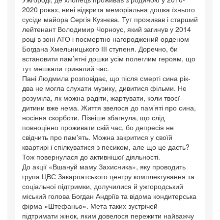
2020 роках, нині відкрита меморіальна дошка їхнього
сусіди майора Сергія Кузнєва. Тут проживав і старший
лейтенант Володимир Чорноус, який загинув у 2014
році в зоні АТО і посмертно нагороджений орденом
Богдана Хмельницького ІІІ ступеня. Доречно, би
встановити пам’ятні дошки усім полеглим героям, що
тут мешкали тривалий час.
Пані Людмила розповідає, що після смерті сина рік-
два не могла слухати музику, дивитися фільми. Не
розуміла, як можна радіти, жартувати, коли твоєї
дитини вже нема. Життя звелося до пам’яті про сина,
носіння скорботи. Пізніше збагнула, що слід
повноцінно проживати свій час, бо депресія не
свідчить про пам'ять. Можна закритися у своїй
квартирі і спілкуватися з песиком, але що це дасть?
Тож повернулася до активнішої діяльності.
До акції «Вшануй маму Захисника», яку проводить
група ЦВС Закарпатського центру комплектування та
соціальної підтримки, долучилися й ужгородський
міський голова Богдан Андріїв та відома кондитерська
фірма «Штефаньо». Мета таких зустрічей --
підтримати жінок, яким довелося пережити найважчу