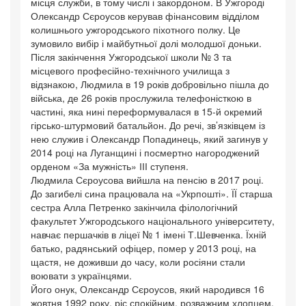
місця служби, в тому числі і закордоном. В Ужгороді
Олександр Сєроусов керував фінансовим відділом
колишнього ужгородського піхотного полку. Це
зумовило вибір і майбутньої долі молодшої доньки.
Після закінчення Ужгородської школи № 3 та
місцевого професійно-технічного училища з
відзнакою, Людмила в 19 років добровільно пішла до
війська, де 26 років прослужила телефоністкою в
частині, яка нині переформувалася в 15-й окремий
гірсько-штурмовий батальйон. До речі, зв’язківцем із
нею служив і Олександр Попадинець, який загинув у
2014 році на Луганщині і посмертно нагороджений
орденом «За мужність» ІІІ ступеня.
Людмила Сєроусова вийшла на пенсію в 2017 році.
До загибелі сина працювала на «Укрпошті». ЇЇ старша
сестра Алла Петренко закінчила філологічний
факультет Ужгородського національного університету,
навчає першачків в ліцеї № 1 імені Т.Шевченка. Їхній
батько, радянський офіцер, помер у 2013 році, на
щастя, не доживши до часу, коли росіяни стали
воювати з українцями.
Його онук, Олександр Сєроусов, який народився 16
жовтня 1992 року, ріс спокійним, розважним хлопцем,