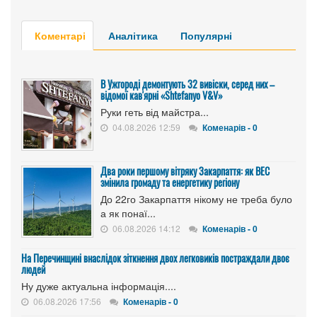
Коментарі
Аналітика
Популярні
В Ужгороді демонтують 32 вивіски, серед них –
відомої кав'ярні «Shtefanyo V&V»
Руки геть від майстра...
04.08.2026 12:59
Коменарів - 0
Два роки першому вітряку Закарпаття: як ВЕС
змінила громаду та енергетику регіону
До 22го Закарпаття нікому не треба було
а як понаї...
06.08.2026 14:12
Коменарів - 0
На Перечинщині внаслідок зіткнення двох легковиків постраждали двоє
людей
Ну дуже актуальна інформація....
06.08.2026 17:56
Коменарів - 0