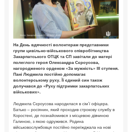
На День вдячності волонтерам представники
групи цивільно-військового співробітництва
Закарпатського ОТЦК та СП завітали до матері
полеглого героя Олександра Сєроусова,
нагородженого орденом «За мужність» ІІІ ступеня.
Пані Людмила постійно допомагає
волонтерському руху. Її єдиний син також
долучався до «Руху підтримки закарпатських
військових».
Людмила Сєроусова народилася в сім’ї офіцера.
Батько – росіянин, який проходив строкову службу в
Коростені, де познайомився з місцевою дівчиною
Галиною, з якою одружився. Родина
військовослужбовця постійно переїжджала на нові