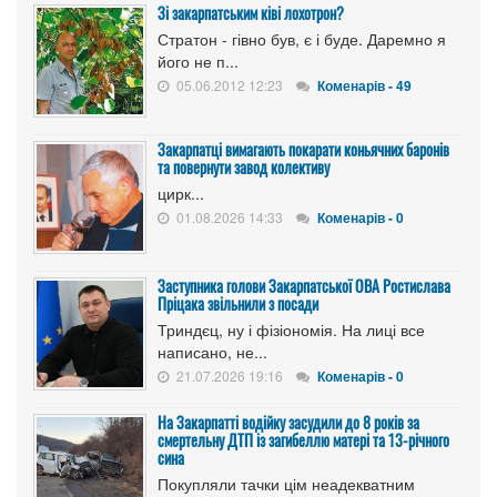
Зі закарпатським ківі лохотрон?
Стратон - гівно був, є і буде. Даремно я
його не п...
05.06.2012 12:23
Коменарів - 49
Закарпатці вимагають покарати коньячних баронів
та повернути завод колективу
цирк...
01.08.2026 14:33
Коменарів - 0
Заступника голови Закарпатської ОВА Ростислава
Пріцака звільнили з посади
Триндєц, ну і фізіономія. На лиці все
написано, не...
21.07.2026 19:16
Коменарів - 0
На Закарпатті водійку засудили до 8 років за
смертельну ДТП із загибеллю матері та 13-річного
сина
Покупляли тачки цім неадекватним