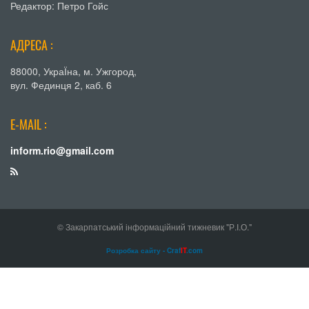
Редактор: Петро Гойс
АДРЕСА :
88000, УкраЇна, м. Ужгород,
вул. Фединця 2, каб. 6
E-MAIL :
inform.rio@gmail.com
© Закарпатський інформаційний тижневик "Р.І.О."
Розробка сайту - Craf
IT
.com