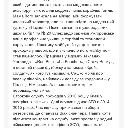
який з дитинства захоплювався моделюванням –
власноруч виготовляв моделі літаків, кораблів, танків.
Мама його записала на айкідо, аби формувати
чоловічий характер, але він тікав звідти на модельний
гурток у «Падіюн». Після навчання в ужгородських
школах № 1 та № 20 Олександр закінчив Ужгородське
вище професійне училище торгівлі та технологій
харчування. Практику майбутній кухар-кондитер
проходив у піцерії, що й визначило його майбутнє –
став піцейолою. Працював у відомих закладах
Ужгорода --«Red Bull», «La Bouchee», «Crazy Rocky»,
в останній носив футболку з написом «Крейзі
солдат», як його тут називали. Сашко мріяв про
власну піцерію, набуваючи досвіду за кордоном – у
Польщі, Німеччині. Але виплеканим мріям
перешкодила війна.
Строкову службу проходив у 2010 році у Києві у
внутрішніх військах. Далі служив під час АТО в 2014-
2015 роках. Час від часу призивався на збори
резервістів, де опанував фах снайпера. Навіть хотів
підписати контракт на службу, адже зростав у родині
військових (вітчим теж офіцер ЗСУ), однак мати