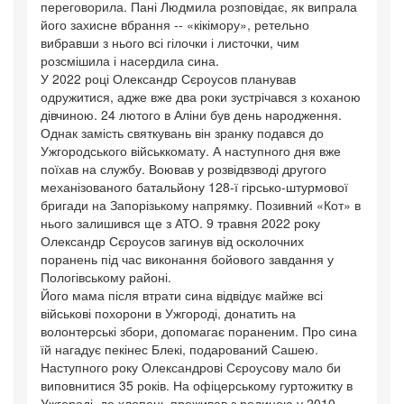
переговорила. Пані Людмила розповідає, як випрала
його захисне вбрання -- «кікімору», ретельно
вибравши з нього всі гілочки і листочки, чим
розсмішила і насердила сина.
У 2022 році Олександр Сєроусов планував
одружитися, адже вже два роки зустрічався з коханою
дівчиною. 24 лютого в Аліни був день народження.
Однак замість святкувань він зранку подався до
Ужгородського військкомату. А наступного дня вже
поїхав на службу. Воював у розвідвзводі другого
механізованого батальйону 128-ї гірсько-штурмової
бригади на Запорізькому напрямку. Позивний «Кот» в
нього залишився ще з АТО. 9 травня 2022 року
Олександр Сєроусов загинув від осколочних
поранень під час виконання бойового завдання у
Пологівському районі.
Його мама після втрати сина відвідує майже всі
військові похорони в Ужгороді, донатить на
волонтерські збори, допомагає пораненим. Про сина
їй нагадує пекінес Блекі, подарований Сашею.
Наступного року Олександрові Сєроусову мало би
виповнитися 35 років. На офіцерському гуртожитку в
Ужгороді, де хлопець проживав з родиною у 2010-