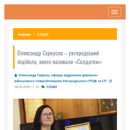
Toggle
navigati
Новини
СОЦІО
Олександр Сєроусов – ужгородський
піційола, якого називали «Солдатом»
Олександр Гаврош, офіцер відділення цивільно-
військового співробітництва Ужгородського РТЦК та СП
09.05.2026 11:16
СОЦІО