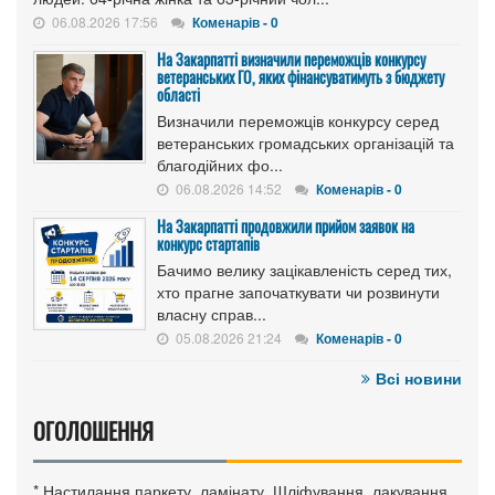
06.08.2026 17:56
Коменарів - 0
На Закарпатті визначили переможців конкурсу
ветеранських ГО, яких фінансуватимуть з бюджету
області
Визначили переможців конкурсу серед
ветеранських громадських організацій та
благодійних фо...
06.08.2026 14:52
Коменарів - 0
На Закарпатті продовжили прийом заявок на
конкурс стартапів
Бачимо велику зацікавленість серед тих,
хто прагне започаткувати чи розвинути
власну справ...
05.08.2026 21:24
Коменарів - 0
Всі новини
ОГОЛОШЕННЯ
* Настилання паркету, ламінату. Шліфування, лакування.