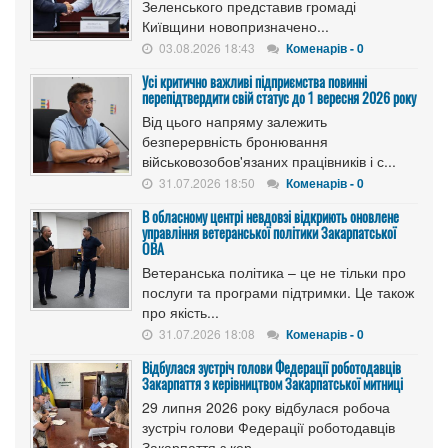
Зеленського представив громаді
Київщини новопризначено...
03.08.2026 18:43
Коменарів - 0
Усі критично важливі підприємства повинні
перепідтвердити свій статус до 1 вересня 2026 року
Від цього напряму залежить
безперервність бронювання
військовозобов'язаних працівників і с...
31.07.2026 18:50
Коменарів - 0
В обласному центрі невдовзі відкриють оновлене
управління ветеранської політики Закарпатської
ОВА
Ветеранська політика – це не тільки про
послуги та програми підтримки. Це також
про якість...
31.07.2026 18:08
Коменарів - 0
Відбулася зустріч голови Федерації роботодавців
Закарпаття з керівництвом Закарпатської митниці
29 липня 2026 року відбулася робоча
зустріч голови Федерації роботодавців
Закарпаття з кер...