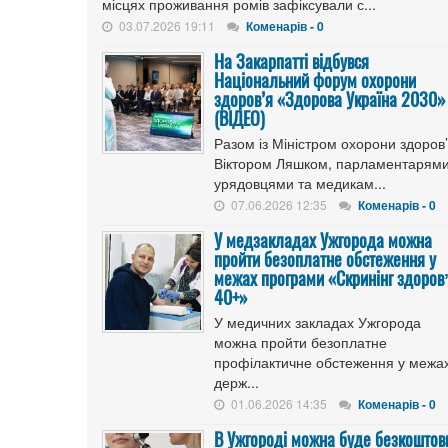
місцях проживання ромів зафіксували с...
03.07.2026 19:11
Коменарів - 0
На Закарпатті відбувся
Національний форум охорони
здоров’я «Здорова Україна 2030»
(ВІДЕО)
Разом із Міністром охорони здоров
Віктором Ляшком, парламентарями
урядовцями та медикам...
07.06.2026 12:35
Коменарів - 0
У медзакладах Ужгорода можна
пройти безоплатне обстеження у
межах програми «Скринінг здоров
40+»
У медичних закладах Ужгорода
можна пройти безоплатне
профілактичне обстеження у межа
держ...
01.06.2026 14:35
Коменарів - 0
В Ужгороді можна буде безкоштов