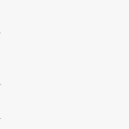
.
.
-