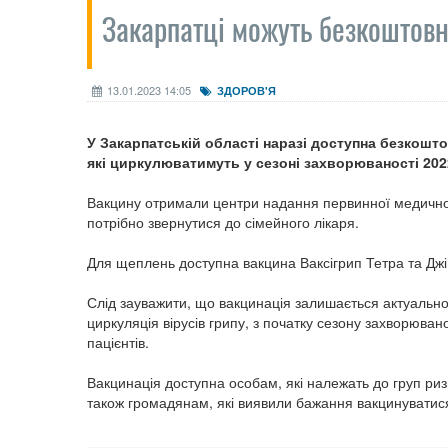
Закарпатці можуть безкоштовн
13.01.2023 14:05
ЗДОРОВ'Я
У Закарпатській області наразі доступна безкошт
які циркулюватимуть у сезоні захворюваності 2022
Вакцину отримали центри надання первинної медичної
потрібно звернутися до сімейного лікаря.
Для щеплень доступна вакцина Ваксігрип Тетра та Джі
Слід зауважити, що вакцинація залишається актуальною
циркуляція вірусів грипу, з початку сезону захворюва
пацієнтів.
Вакцинація доступна особам, які належать до груп ри
також громадянам, які виявили бажання вакцинуватися