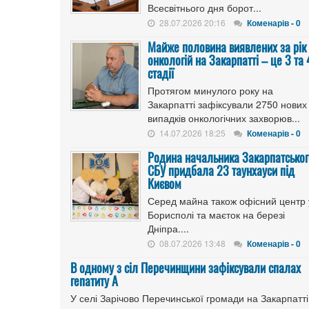
Всесвітнього дня борот...
28.07.2026 20:16
Коменарів - 0
Майже половина виявлених за рік
онкологій на Закарпатті – це 3 та 
стадії
Протягом минулого року на
Закарпатті зафіксували 2750 нових
випадків онкологічних захворюв...
14.07.2026 18:25
Коменарів - 0
Родина начальника Закарпатськог
СБУ придбала 23 таунхауси під
Києвом
Серед майна також офісний центр 
Борисполі та маєток на березі
Дніпра....
08.07.2026 13:48
Коменарів - 0
В одному з сіл Перечинщини зафіксували спалах
гепатиту А
У селі Зарічово Перечинської громади на Закарпатті