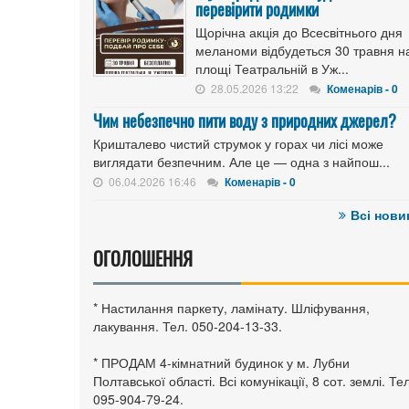
перевірити родимки
Щорічна акція до Всесвітнього дня
меланоми відбудеться 30 травня н
площі Театральній в Уж...
28.05.2026 13:22
Коменарів - 0
Чим небезпечно пити воду з природних джерел?
Кришталево чистий струмок у горах чи лісі може
виглядати безпечним. Але це — одна з найпош...
06.04.2026 16:46
Коменарів - 0
Всі нови
ОГОЛОШЕННЯ
* Настилання паркету, ламінату. Шліфування,
лакування. Тел. 050-204-13-33.
* ПРОДАМ 4-кімнатний будинок у м. Лубни
Полтавської області. Всі комунікації, 8 сот. землі. Тел
095-904-79-24.