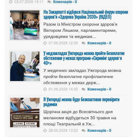
03.07.2026 19:11
Коменарів - 0
На Закарпатті відбувся Національний форум охорони
здоров’я «Здорова Україна 2030» (ВІДЕО)
Разом із Міністром охорони здоров’я
Віктором Ляшком, парламентарями,
урядовцями та медикам...
07.06.2026 12:35
Коменарів - 0
У медзакладах Ужгорода можна пройти безоплатне
обстеження у межах програми «Скринінг здоровʼя
40+»
У медичних закладах Ужгорода можна
пройти безоплатне профілактичне
обстеження у межах держ...
01.06.2026 14:35
Коменарів - 0
В Ужгороді можна буде безкоштовно перевірити
родимки
Щорічна акція до Всесвітнього дня
меланоми відбудеться 30 травня на
площі Театральній в Уж...
28.05.2026 13:22
Коменарів - 0