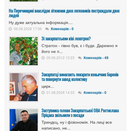
На Перечинщині внаслідок зіткнення двох легковиків постраждали двоє
людей
Ну дуже актуальна інформація....
06.08.2026 17:56
Коменарів - 0
Зі закарпатським ківі лохотрон?
Стратон - гівно був, є і буде. Даремно я
його не п...
05.06.2012 12:23
Коменарів - 49
Закарпатці вимагають покарати коньячних баронів
та повернути завод колективу
цирк...
01.08.2026 14:33
Коменарів - 0
Заступника голови Закарпатської ОВА Ростислава
Пріцака звільнили з посади
Триндєц, ну і фізіономія. На лиці все
написано, не...