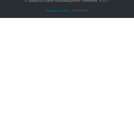
© Закарпатський інформаційний тижневик "Р.І.О."
Розробка сайту - Craf
IT
.com