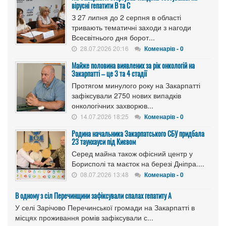
вірусні гепатити B та C
З 27 липня до 2 серпня в області
тривають тематичні заходи з нагоди
Всесвітнього дня борот...
28.07.2026 20:16
Коменарів - 0
Майже половина виявлених за рік онкологій на
Закарпатті – це 3 та 4 стадії
Протягом минулого року на Закарпатті
зафіксували 2750 нових випадків
онкологічних захворюв...
14.07.2026 18:25
Коменарів - 0
Родина начальника Закарпатського СБУ придбала
23 таунхауси під Києвом
Серед майна також офісний центр у
Борисполі та маєток на березі Дніпра....
08.07.2026 13:48
Коменарів - 0
В одному з сіл Перечинщини зафіксували спалах гепатиту А
У селі Зарічово Перечинської громади на Закарпатті в
місцях проживання ромів зафіксували с...