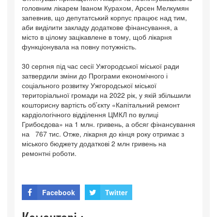
головним лікарем Іваном Курахом, Арсен Мелкумян
запевнив, що депутатський корпус працює над тим,
аби виділити закладу додаткове фінансування, а
місто в цілому зацікавлене в тому, щоб лікарня
функціонувала на повну потужність.
30 серпня під час сесії Ужгородської міської ради
затвердили зміни до Програми економічного і
соціального розвитку Ужгородської міської
територіальної громади на 2022 рік, у якій збільшили
кошторисну вартість об’єкту «Капітальний ремонт
кардіологічного відділення ЦМКЛ по вулиці
Грибоєдова» на 1 млн. гривень, а обсяг фінансування
на 767 тис. Отже, лікарня до кінця року отримає з
міського бюджету додаткові 2 млн гривень на
ремонтні роботи.
Facebook
Twitter