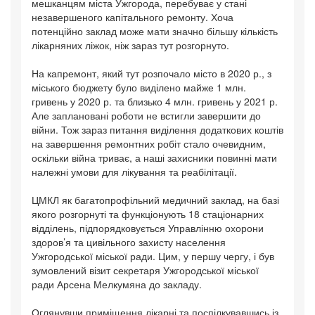
мешканцям міста Ужгорода, перебуває у стані
незавершеного капітального ремонту. Хоча
потенційно заклад може мати значно більшу кількість
лікарняних ліжок, ніж зараз тут розгорнуто.
На капремонт, який тут розпочало місто в 2020 р., з
міського бюджету було виділено майже 1 млн.
гривень у 2020 р. та близько 4 млн. гривень у 2021 р.
Але заплановані роботи не встигли завершити до
війни. Тож зараз питання виділення додаткових коштів
на завершення ремонтних робіт стало очевидним,
оскільки війна триває, а наші захисники повинні мати
належні умови для лікування та реабілітації.
ЦМКЛ як багатопрофільний медичний заклад, на базі
якого розгорнуті та функціонують 18 стаціонарних
відділень, підпорядковується Управлінню охорони
здоров’я та цивільного захисту населення
Ужгородської міської ради. Цим, у першу чергу, і був
зумовлений візит секретаря Ужгородської міської
ради Арсена Мелкумяна до закладу.
Оглянувши приміщення лікарні та поспілкувавшись із