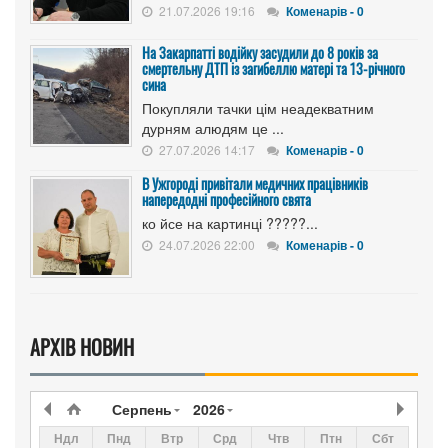
21.07.2026 19:16
Коменарів - 0
На Закарпатті водійку засудили до 8 років за
смертельну ДТП із загибеллю матері та 13-річного
сина
Покупляли тачки цім неадекватним
дурням алюдям це ...
27.07.2026 14:17
Коменарів - 0
В Ужгороді привітали медичних працівників
напередодні професійного свята
ко йсе на картинці ?????...
24.07.2026 22:00
Коменарів - 0
АРХІВ НОВИН
Серпень
2026
Ндл
Пнд
Втр
Срд
Чтв
Птн
Сбт