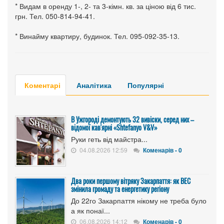
* Видам в оренду 1-, 2- та 3-кімн. кв. за ціною від 6 тис.
грн. Тел. 050-814-94-41.
* Винайму квартиру, будинок. Тел. 095-092-35-13.
Коментарі
Аналітика
Популярні
В Ужгороді демонтують 32 вивіски, серед них –
відомої кав'ярні «Shtefanyo V&V»
Руки геть від майстра...
04.08.2026 12:59
Коменарів - 0
Два роки першому вітряку Закарпаття: як ВЕС
змінила громаду та енергетику регіону
До 22го Закарпаття нікому не треба було
а як понаї...
06.08.2026 14:12
Коменарів - 0