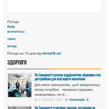
Погода
Київ
вологість:
тиск:
вітер:
Погода на 10 днів від
sinoptik.ua
ЗДОРОВ'Я
На Закарпатті сучасне кардіологічне лікування стає
доступнішим для всіх верств населення
Для мене принципово, щоб закарпатець,
якому потрібне лікування серцевих
захворювань, не м...
07.08.2026 15:45
Коменарів - 0
На Закарпатті стартував тиждень тестування на