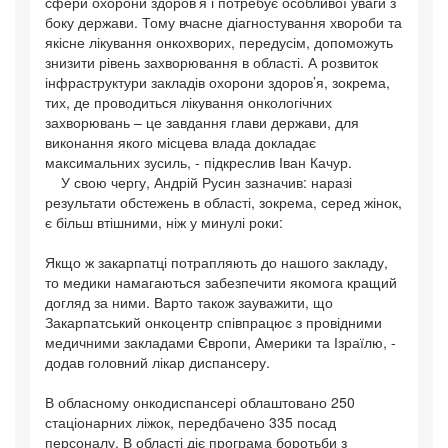
сфери охорони здоров’я і потребує особливої уваги з
боку держави. Тому вчасне діагностування хвороби та
якісне лікування онкохворих, передусім, допоможуть
знизити рівень захворювання в області. А розвиток
інфраструктури закладів охорони здоров’я, зокрема,
тих, де проводиться лікування онкологічних
захворювань – це завдання глави держави, для
виконання якого місцева влада докладає
максимальних зусиль, - підкреслив Іван Качур.
У свою чергу, Андрій Русин зазначив: наразі
результати обстежень в області, зокрема, серед жінок,
є більш втішними, ніж у минулі роки:
Якщо ж закарпатці потрапляють до нашого закладу,
то медики намагаються забезпечити якомога кращий
догляд за ними. Варто також зауважити, що
Закарпатський онкоцентр співпрацює з провідними
медичними закладами Європи, Америки та Ізраїлю, -
додав головний лікар диспансеру.
В обласному онкодиспансері облаштовано 250
стаціонарних ліжок, передбачено 335 посад
персоналу. В області діє програма боротьби з