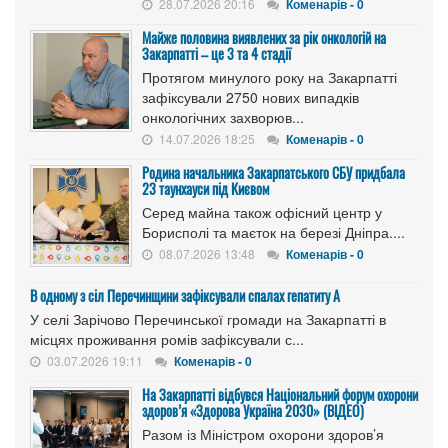
28.07.2026 20:16
Коменарів - 0
Майже половина виявлених за рік онкологій на
Закарпатті – це 3 та 4 стадії
Протягом минулого року на Закарпатті
зафіксували 2750 нових випадків
онкологічних захворюв...
14.07.2026 18:25
Коменарів - 0
Родина начальника Закарпатського СБУ придбала
23 таунхауси під Києвом
Серед майна також офісний центр у
Борисполі та маєток на березі Дніпра....
08.07.2026 13:48
Коменарів - 0
В одному з сіл Перечинщини зафіксували спалах гепатиту А
У селі Зарічово Перечинської громади на Закарпатті в
місцях проживання ромів зафіксували с...
03.07.2026 19:11
Коменарів - 0
На Закарпатті відбувся Національний форум охорони
здоров’я «Здорова Україна 2030» (ВІДЕО)
Разом із Міністром охорони здоров’я