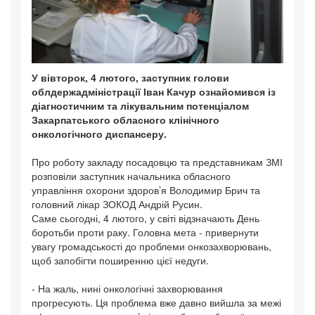
У вівторок, 4 лютого, заступник голови
облдержадміністрації Іван Качур ознайомився із
діагностичним та лікувальним потенціалом
Закарпатського обласного клінічного
онкологічного диспансеру.
Про роботу закладу посадовцю та представникам ЗМІ
розповіли заступник начальника обласного
управління охорони здоров’я Володимир Брич та
головний лікар ЗОКОД Андрій Русин.
Саме сьогодні, 4 лютого, у світі відзначають День
боротьби проти раку. Головна мета - привернути
увагу громадськості до проблеми онкозахворювань,
щоб запобігти поширенню цієї недуги.
- На жаль, нині онкологічні захворювання
прогресують. Ця проблема вже давно вийшла за межі