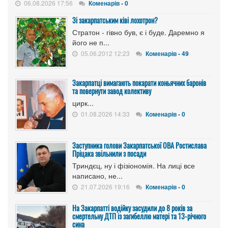
06.08.2026 17:56
Коменарів - 0
Зі закарпатським ківі лохотрон?
Стратон - гівно був, є і буде. Даремно я
його не п...
05.06.2012 12:23
Коменарів - 49
Закарпатці вимагають покарати коньячних баронів
та повернути завод колективу
цирк...
01.08.2026 14:33
Коменарів - 0
Заступника голови Закарпатської ОВА Ростислава
Пріцака звільнили з посади
Триндєц, ну і фізіономія. На лиці все
написано, не...
21.07.2026 19:16
Коменарів - 0
На Закарпатті водійку засудили до 8 років за
смертельну ДТП із загибеллю матері та 13-річного
сина