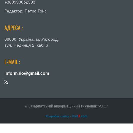
+380990052393
Редактор: Петро Гойс
АДРЕСА :
88000, УкраЇна, м. Ужгород,
вул. Фединця 2, каб. 6
E-MAIL :
inform.rio@gmail.com
© Закарпатський інформаційний тижневик "Р.І.О."
Розробка сайту - Craf
IT
.com