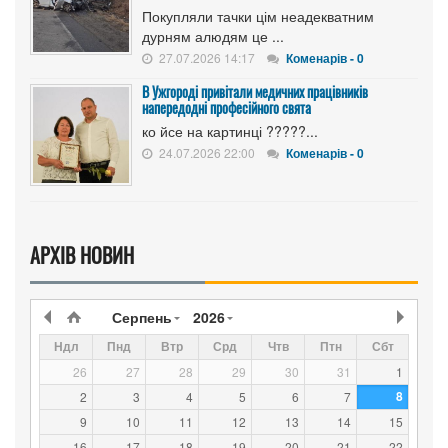
Покупляли тачки цім неадекватним
дурням алюдям це ...
27.07.2026 14:17
Коменарів - 0
В Ужгороді привітали медичних працівників
напередодні професійного свята
ко йсе на картинці ?????...
24.07.2026 22:00
Коменарів - 0
АРХІВ НОВИН
Серпень
2026
Ндл
Пнд
Втр
Срд
Чтв
Птн
Сбт
26
27
28
29
30
31
1
8
2
3
4
5
6
7
9
10
11
12
13
14
15
16
17
18
19
20
21
22