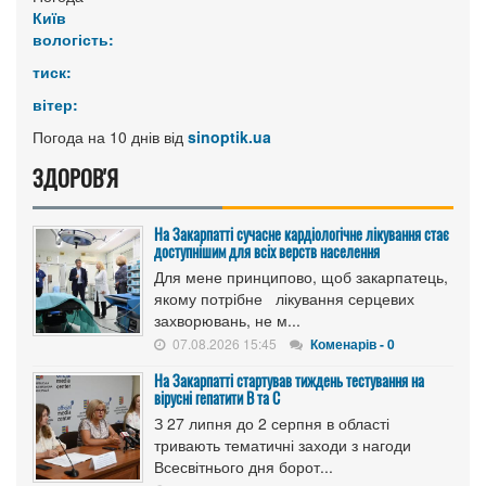
Київ
вологість:
тиск:
вітер:
Погода на 10 днів від
sinoptik.ua
ЗДОРОВ'Я
На Закарпатті сучасне кардіологічне лікування стає
доступнішим для всіх верств населення
Для мене принципово, щоб закарпатець,
якому потрібне лікування серцевих
захворювань, не м...
07.08.2026 15:45
Коменарів - 0
На Закарпатті стартував тиждень тестування на
вірусні гепатити B та C
З 27 липня до 2 серпня в області
тривають тематичні заходи з нагоди
Всесвітнього дня борот...