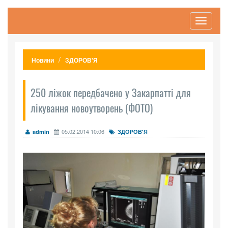
Toggle
navigati
Новини
ЗДОРОВ'Я
250 ліжок передбачено у Закарпатті для
лікування новоутворень (ФОТО)
05.02.2014 10:06
admin
ЗДОРОВ'Я