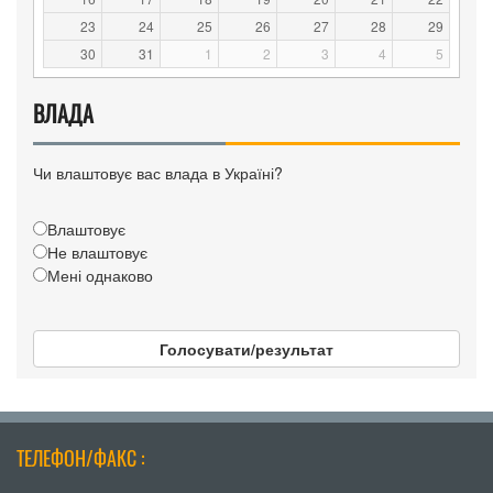
23
24
25
26
27
28
29
30
31
1
2
3
4
5
ВЛАДА
Чи влаштовує вас влада в Україні?
Влаштовує
Не влаштовує
Мені однаково
Голосувати/результат
ТЕЛЕФОН/ФАКС :