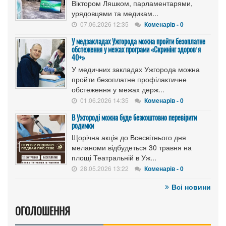
Віктором Ляшком, парламентарями,
урядовцями та медикам...
07.06.2026 12:35
Коменарів - 0
У медзакладах Ужгорода можна пройти безоплатне
обстеження у межах програми «Скринінг здоровʼя
40+»
У медичних закладах Ужгорода можна
пройти безоплатне профілактичне
обстеження у межах держ...
01.06.2026 14:35
Коменарів - 0
В Ужгороді можна буде безкоштовно перевірити
родимки
Щорічна акція до Всесвітнього дня
меланоми відбудеться 30 травня на
площі Театральній в Уж...
28.05.2026 13:22
Коменарів - 0
Всі новини
ОГОЛОШЕННЯ