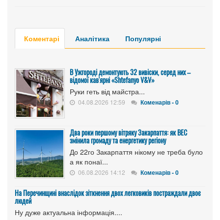
Коментарі
Аналітика
Популярні
В Ужгороді демонтують 32 вивіски, серед них –
відомої кав'ярні «Shtefanyo V&V»
Руки геть від майстра...
04.08.2026 12:59
Коменарів - 0
Два роки першому вітряку Закарпаття: як ВЕС
змінила громаду та енергетику регіону
До 22го Закарпаття нікому не треба було
а як понаї...
06.08.2026 14:12
Коменарів - 0
На Перечинщині внаслідок зіткнення двох легковиків постраждали двоє
людей
Ну дуже актуальна інформація....