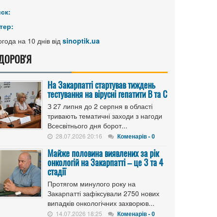
иск:
тер:
года на 10 днів від
sinoptik.ua
ДОРОВ'Я
На Закарпатті стартував тиждень
тестування на вірусні гепатити B та C
З 27 липня до 2 серпня в області
тривають тематичні заходи з нагоди
Всесвітнього дня борот...
28.07.2026 20:16
Коменарів - 0
Майже половина виявлених за рік
онкологій на Закарпатті – це 3 та 4
стадії
Протягом минулого року на
Закарпатті зафіксували 2750 нових
випадків онкологічних захворюв...
14.07.2026 18:25
Коменарів - 0