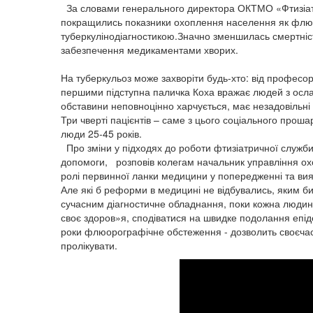
За словами генерального директора ОКТМО «Фтизіатрі
покращились показники охоплення населення як флю
туберкулінодіагностикою.Значно зменшилась смертніст
забезпечення медикаментами хворих.
На туберкульоз може захворіти будь-хто: від професо
першими підступна паличка Коха вражає людей з ослабл
обставини неповноцінно харчується, має незадовільні 
Три чверті пацієнтів – саме з цього соціального прош
люди 25-45 років.
Про зміни у підходях до роботи фтизіатричної служби 
допомоги, розповів колегам начальник управління ох
ролі первинної ланки медицини у попередженні та вия
Але які б реформи в медицині не відбувались, яким 
сучасним діагностичне обладнання, поки кожна людина
своє здоров»я, сподіватися на швидке подолання епіде
роки флюорографічне обстеження - дозволить своєчасн
пролікувати.