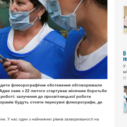
В
ге
У 
мі
ходити флюорографічне обстеження обговорювали
. Адже саме з 22 лютого стартував місячник боротьби
 роботі: залучення до просвітницької роботи
 храмів будуть стояти пересувні флюорографи, де
їни. У нас один з найнижчих рівнів захворюваності на