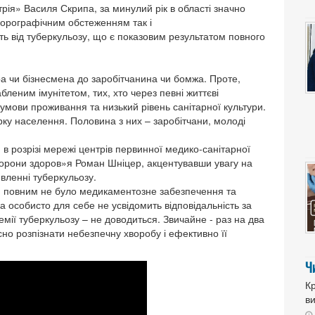
я» Василя Скрипа, за минулий рік в області значно
орографічним обстеженням так і
ь від туберкульозу, що є показовим результатом повного
ра чи бізнесмена до заробітчанина чи бомжа. Проте,
еним імунітетом, тих, хто через певні життєві
умови проживання та низький рівень санітарної культури.
арку населення. Половина з них – заробітчани, молоді
в розрізі мережі центрів первинної медико-санітарної
орони здоров»я Роман Шніцер, акцентувавши увагу на
вленні туберкульозу.
би повним не було медикаментозне забезпечення та
 особисто для себе не усвідомить відповідальність за
мії туберкульозу – не доводиться. Звичайне - раз на два
о розпізнати небезпечну хворобу і ефективно її
Ч
Кр
в