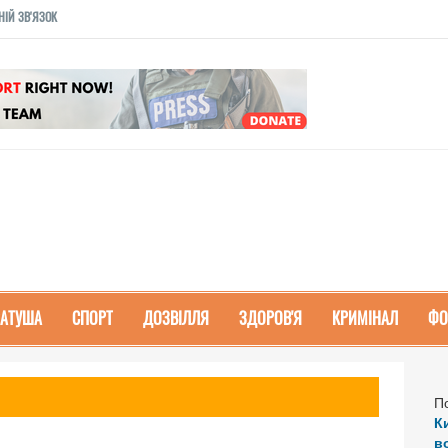
НІЙ ЗВ'ЯЗОК
РАТУША
СПОРТ
ДОЗВІЛЛЯ
ЗДОРОВ'Я
КРИМІНАЛ
ФО
П
К
в