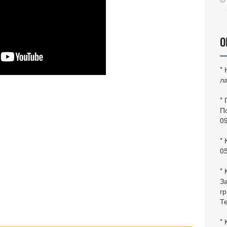
О
*
ла
*
По
0
* 
0
* 
За
гр
Те
* 