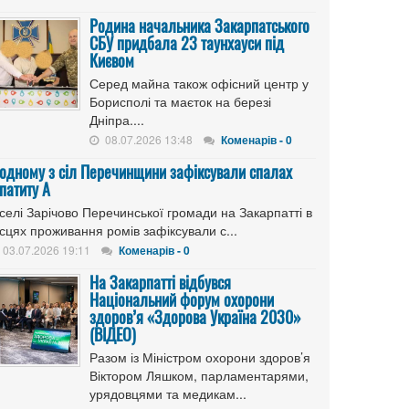
Родина начальника Закарпатського
СБУ придбала 23 таунхауси під
Києвом
Серед майна також офісний центр у
Борисполі та маєток на березі
Дніпра....
08.07.2026 13:48
Коменарів - 0
 одному з сіл Перечинщини зафіксували спалах
патиту А
селі Зарічово Перечинської громади на Закарпатті в
сцях проживання ромів зафіксували с...
03.07.2026 19:11
Коменарів - 0
На Закарпатті відбувся
Національний форум охорони
здоров’я «Здорова Україна 2030»
(ВІДЕО)
Разом із Міністром охорони здоров’я
Віктором Ляшком, парламентарями,
урядовцями та медикам...