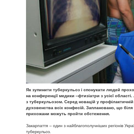
Як зупинити туберкульоз і спонукати людей про
на конференції медики –фтизіатри з усієї області
з туберкульозом. Серед новацій у профілактичній
духовенства всіх конфесій. Заплановано, що біля
прихожани можуть пройти обстеження.
Закарпаття – один з найблагополучніших регіонів Укра
туберкульоз.