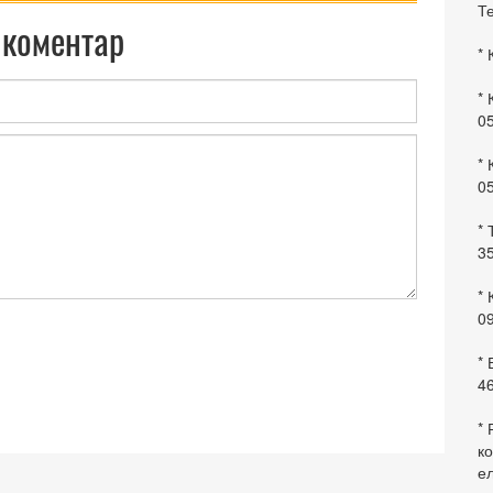
Те
 коментар
* 
* 
0
* 
0
* 
35
* 
09
*
46
* 
ко
ел