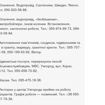
Опалення. Водопровід. Сантехніка. Швидко. Якісно.
л. 050-523-58-88.
 Опалення, водопровід, «безбашенки»,
ектробойлери, газові колонки. Встановлення,
монт, сантехнічні роботи. Тел.: 050-974-99-73, 099-
0-09-84.
Виготовлення пам’ятників, сходинок, підвіконників та
. із граніту, мармуру, гранітної крихти. Тел.: 095-707-
-09, 050-199-63-92, Віктор.
Адвокатські послуги, перерахунок пенсій
ійськовослужбовцям, МВС. Ужгород, вул. Корзо,
/12. Тел. 050-658-70-82.
Масаж. Тел. 095-475-18-38.
 Ресторан у центрі Ужгорода прийме на роботу
іціантів. Графік роботи — позмінний. Тел. +38 050-
7-76-36.