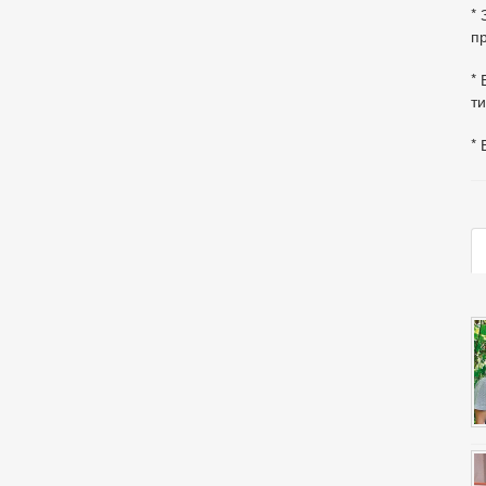
*
пр
* 
ти
* 