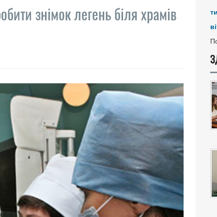
обити знімок легень біля храмів
т
ві
По
З