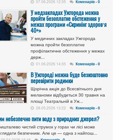
07.06.2026 12:35
Коменарів - 0
У медзакладах Ужгорода можна
пройти безоплатне обстеження у
межах програми «Скринінг здоровʼя
40+»
У медичних закладах Ужгорода
можна пройти безоплатне
профілактичне обстеження у межах
держ...
01.06.2026 14:35
Коменарів - 0
В Ужгороді можна буде безкоштовно
перевірити родимки
Щорічна акція до Всесвітнього дня
меланоми відбудеться 30 травня на
площі Театральній в Уж...
28.05.2026 13:22
Коменарів - 0
им небезпечно пити воду з природних джерел?
ишталево чистий струмок у горах чи лісі може
иглядати безпечним. Але це — одна з найпош...
06.04.2026 16:46
Коменарів - 0