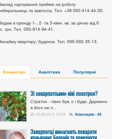
 Заклад харчування прийме на роботу
ибиральниць та завгоспа. Тел. +38 050-414-44-30.
Видам в оренду 1-, 2- та 3-кімн. кв. за ціною від 6
с. грн. Тел. 050-814-94-41.
Винайму квартиру, будинок. Тел. 095-092-35-13.
Коментарі
Аналітика
Популярні
Зі закарпатським ківі лохотрон?
Стратон - гівно був, є і буде. Даремно
я його не п...
05.06.2012 12:23
Коменарів - 49
Закарпатці вимагають покарати
коньячних баронів та повернути