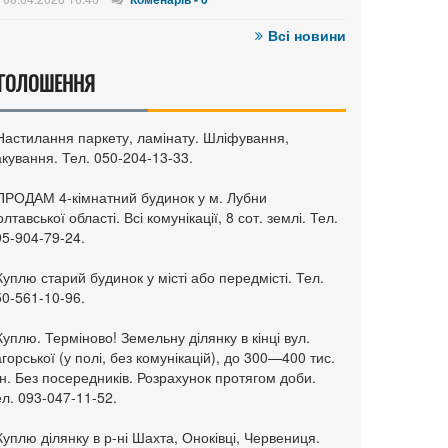
Всі новини
ГОЛОШЕННЯ
 Настилання паркету, ламінату. Шліфування,
кування. Тел. 050-204-13-33.
 ПРОДАМ 4-кімнатний будинок у м. Лубни
лтавської області. Всі комунікації, 8 сот. землі. Тел.
95-904-79-24.
Куплю старий будинок у місті або передмісті. Тел.
50-561-10-96.
Куплю. Терміново! Земельну ділянку в кінці вул.
горської (у полі, без комунікацій), до 300—400 тис.
н. Без посередників. Розрахунок протягом доби.
л. 093-047-11-52.
Куплю ділянку в р-ні Шахта, Оноківці, Червениця.