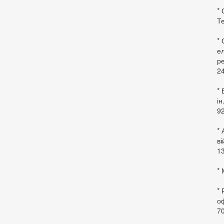
* 
Те
*
ел
ре
24
* 
ін
92
* 
в
13
* 
*
оф
70