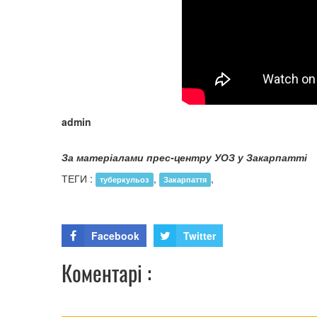
admin
За матеріалами прес-центру УОЗ у Закарпатті
ТЕГИ :
,
,
туберкульоз
Закарпаття
Facebook
Twitter
Коментарі :