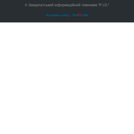
© Закарпатський інформаційний тижневик "Р.І.О."
Розробка сайту - Craf
IT
.com