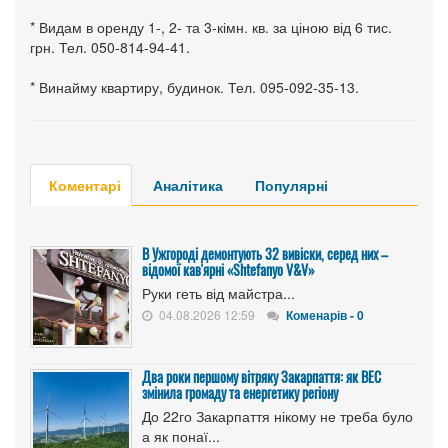
* Видам в оренду 1-, 2- та 3-кімн. кв. за ціною від 6 тис.
грн. Тел. 050-814-94-41.
* Винайму квартиру, будинок. Тел. 095-092-35-13.
Коментарі
Аналітика
Популярні
В Ужгороді демонтують 32 вивіски, серед них –
відомої кав'ярні «Shtefanyo V&V»
Руки геть від майстра...
04.08.2026 12:59
Коменарів - 0
Два роки першому вітряку Закарпаття: як ВЕС
змінила громаду та енергетику регіону
До 22го Закарпаття нікому не треба було
а як понаї...