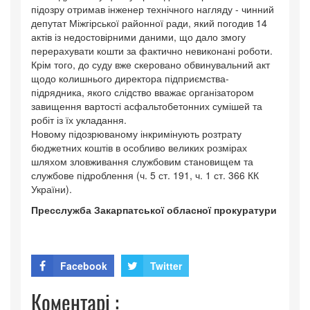
підозру отримав інженер технічного нагляду - чинний
депутат Міжгірської районної ради, який погодив 14
актів із недостовірними даними, що дало змогу
перерахувати кошти за фактично невиконані роботи.
Крім того, до суду вже скеровано обвинувальний акт
щодо колишнього директора підприємства-
підрядника, якого слідство вважає організатором
завищення вартості асфальтобетонних сумішей та
робіт із їх укладання.
Новому підозрюваному інкримінують розтрату
бюджетних коштів в особливо великих розмірах
шляхом зловживання службовим становищем та
службове підроблення (ч. 5 ст. 191, ч. 1 ст. 366 КК
України).
Пресслужба Закарпатської обласної прокуратури
Facebook
Twitter
Коментарі :