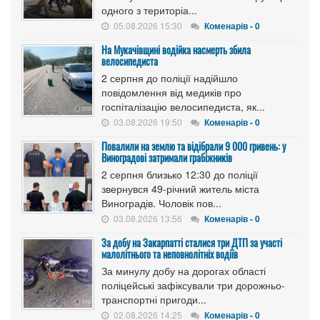
одного з територіа...
05.08.2026 15:30
Коменарів - 0
На Мукачівщині водійка насмерть збила
велосипедиста
2 серпня до поліції надійшло
повідомлення від медиків про
госпіталізацію велосипедиста, як...
03.08.2026 19:50
Коменарів - 0
Повалили на землю та відібрали 9 000 гривень: у
Виноградові затримали грабіжників
2 серпня близько 12:30 до поліції
звернувся 49-річний житель міста
Виноградів. Чоловік пов...
03.08.2026 13:56
Коменарів - 0
За добу на Закарпатті сталися три ДТП за участі
малолітнього та неповнолітніх водіїв
За минулу добу на дорогах області
поліцейські зафіксували три дорожньо-
транспортні пригоди...
02.08.2026 14:25
Коменарів - 0