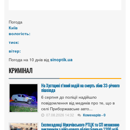
Погода
Київ
вологість:
тиск:
вітер:
Погода на 10 днів від
sinoptik.ua
КРИМІНАЛ
На Хустщині п’яний водій на смерть збив 33-річного
пішохода
6 серпня до поліції надійшло
повідомлення від медиків про те, що в
селі Приборжавське авто...
07.08.2026 14:32
Коменарів - 0
Експосадовці Мукачівського РТЦК та СП незаконно
виключили з військового обліку близько 1200 осіб