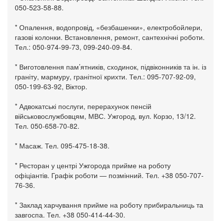
050-523-58-88.
* Опалення, водопровід, «безбашенки», електробойлери,
газові колонки. Встановлення, ремонт, сантехнічні роботи.
Тел.: 050-974-99-73, 099-240-09-84.
* Виготовлення пам’ятників, сходинок, підвіконників та ін. із
граніту, мармуру, гранітної крихти. Тел.: 095-707-92-09,
050-199-63-92, Віктор.
* Адвокатські послуги, перерахунок пенсій
військовослужбовцям, МВС. Ужгород, вул. Корзо, 13/12.
Тел. 050-658-70-82.
* Масаж. Тел. 095-475-18-38.
* Ресторан у центрі Ужгорода прийме на роботу
офіціантів. Графік роботи — позмінний. Тел. +38 050-707-
76-36.
* Заклад харчування прийме на роботу прибиральниць та
завгоспа. Тел. +38 050-414-44-30.