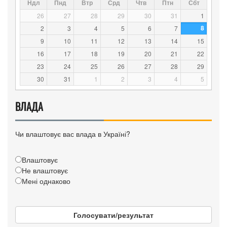
Ндл
Пнд
Втр
Срд
Чтв
Птн
Сбт
26
27
28
29
30
31
1
8
2
3
4
5
6
7
9
10
11
12
13
14
15
16
17
18
19
20
21
22
23
24
25
26
27
28
29
30
31
1
2
3
4
5
ВЛАДА
Чи влаштовує вас влада в Україні?
Влаштовує
Не влаштовує
Мені однаково
Голосувати/результат