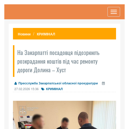
Toggle
navigati
Новини
КРИМІНАЛ
На Закарпатті посадовця підозрюють
розкрадання коштів під час ремонту
дороги Долина – Хуст
Пресслужба Закарпатської обласної прокуратури
27.02.2026 15:36
КРИМІНАЛ