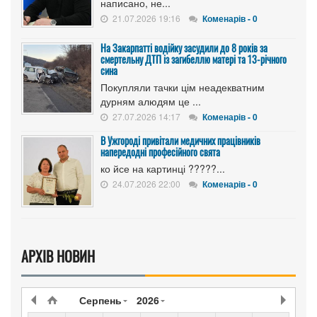
написано, не...
21.07.2026 19:16
Коменарів - 0
На Закарпатті водійку засудили до 8 років за
смертельну ДТП із загибеллю матері та 13-річного
сина
Покупляли тачки цім неадекватним
дурням алюдям це ...
27.07.2026 14:17
Коменарів - 0
В Ужгороді привітали медичних працівників
напередодні професійного свята
ко йсе на картинці ?????...
24.07.2026 22:00
Коменарів - 0
АРХІВ НОВИН
Серпень
2026