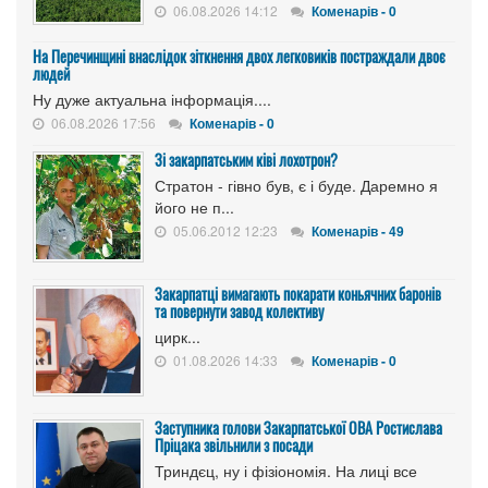
06.08.2026 14:12
Коменарів - 0
На Перечинщині внаслідок зіткнення двох легковиків постраждали двоє
людей
Ну дуже актуальна інформація....
06.08.2026 17:56
Коменарів - 0
Зі закарпатським ківі лохотрон?
Стратон - гівно був, є і буде. Даремно я
його не п...
05.06.2012 12:23
Коменарів - 49
Закарпатці вимагають покарати коньячних баронів
та повернути завод колективу
цирк...
01.08.2026 14:33
Коменарів - 0
Заступника голови Закарпатської ОВА Ростислава
Пріцака звільнили з посади
Триндєц, ну і фізіономія. На лиці все