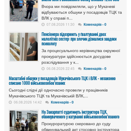
Вчора ми повідомляли, що у Мукачеві
відбуваються обшуки у посадовців ТЦК та
ВЛК у справі п...
07.08.2026 11:30
Коменарів - 0
Пенсіонера підозрюють у ґвалтуванні двох
малолітніх сестер: про злочин дізналися завдяки
психологу
За процесуального керівництва окружної
прокуратури здійснюється досудове
розслідування у к...
06.08.2026 22:45
Коменарів - 0
Масштабні обшуки у посадовців Мукачівського ТЦК і ВЛК - незаконно
списано 1000 військовозобов’язаних
Сьогодні слідчі дії одночасно провели у працівників
Мукачівського ТЦК та Мукачівській ВЛК,...
06.08.2026 14:42
Коменарів - 0
На Закарпатті судитимуть інструктора ТЦК,
обвинуваченого у катуванні військовозобов’язаного
Прокуроратурою скеровано до суду
обвинувальний акт стосовно інструктора