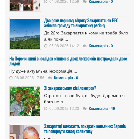
04.08.2026 12:59
Коменарів - 0
Два роки першому вітряку Закарпаття: як ВЕС
змінила громаду та енергетику регіону
До 22го Закарпаття нікому не треба було
а як понаї...
06.08.2026 14:12
Коменарів - 0
На Перечинщині внаслідок зіткнення двох легковиків постраждали двоє
людей
Ну дуже актуальна інформація....
06.08.2026 17:56
Коменарів - 0
Зі закарпатським ківі лохотрон?
Стратон - гівно був, є і буде. Даремно я
його не п...
05.06.2012 12:23
Коменарів - 49
Закарпатці вимагають покарати коньячних баронів
та повернути завод колективу
цирк...