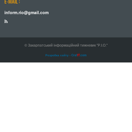
E-MAIL :
inform.rio@gmail.com
© Закарпатський інформаційний тижневик "Р.І.О."
Розробка сайту - Craf
IT
.com