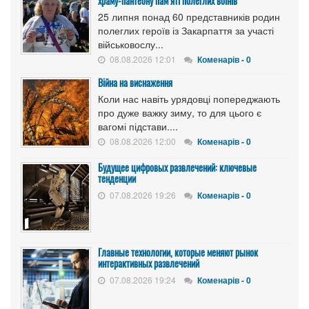
храму-пантеону пам’яті полеглих воїнів
25 липня понад 60 представників родин
полеглих героїв із Закарпаття за участі
військовослу...
08.08.2026 12:01
Коменарів - 0
Війна на виснаження
Коли нас навіть урядовці попереджають
про дуже важку зиму, то для цього є
вагомі підстави....
08.08.2026 12:00
Коменарів - 0
Будущее цифровых развлечений: ключевые
тенденции
07.08.2026 19:26
Коменарів - 0
Главные технологии, которые меняют рынок
интерактивных развлечений
07.08.2026 19:24
Коменарів - 0