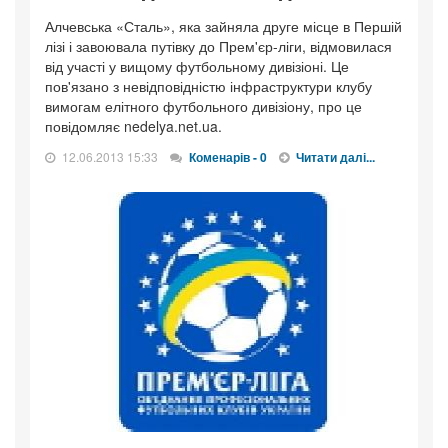
Алчевська «Сталь», яка зайняла друге місце в Першій
лізі і завоювала путівку до Прем'єр-ліги, відмовилася
від участі у вищому футбольному дивізіоні. Це
пов'язано з невідповідністю інфраструктури клубу
вимогам елітного футбольного дивізіону, про це
повідомляє nedelya.net.ua.
12.06.2013 15:33
Коменарів - 0
Читати далі...