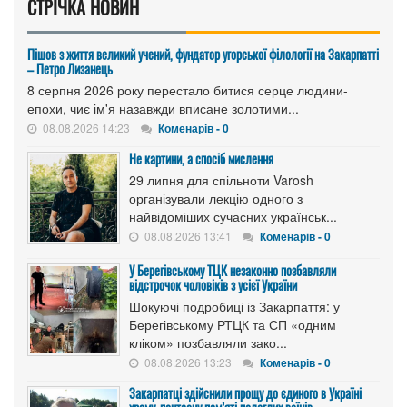
СТРІЧКА НОВИН
Пішов з життя великий учений, фундатор угорської філології на Закарпатті
– Петро Лизанець
8 серпня 2026 року перестало битися серце людини-
епохи, чиє ім'я назавжди вписане золотими...
08.08.2026 14:23
Коменарів - 0
Не картини, а спосіб мислення
29 липня для спільноти Varosh
організували лекцію одного з
найвідоміших сучасних українськ...
08.08.2026 13:41
Коменарів - 0
У Берегівському ТЦК незаконно позбавляли
відстрочок чоловіків з усієї України
Шокуючі подробиці із Закарпаття: у
Берегівському РТЦК та СП «одним
кліком» позбавляли зако...
08.08.2026 13:23
Коменарів - 0
Закарпатці здійснили прощу до єдиного в Україні