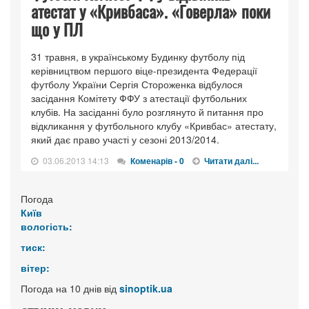
атестат у «Кривбаса». «Говерла» поки
що у ПЛ
31 травня, в українському Будинку футболу під
керівництвом першого віце-президента Федерації
футболу України Сергія Стороженка відбулося
засідання Комітету ФФУ з атестації футбольних
клубів. На засіданні було розглянуто й питання про
відкликання у футбольного клубу «Кривбас» атестату,
який дає право участі у сезоні 2013/2014.
03.06.2013 14:13
Коменарів - 0
Читати далі...
Погода
Київ
вологість:
тиск:
вітер:
Погода на 10 днів від
sinoptik.ua