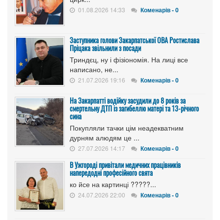
01.08.2026 14:33
Коменарів - 0
Заступника голови Закарпатської ОВА Ростислава
Пріцака звільнили з посади
Триндєц, ну і фізіономія. На лиці все
написано, не...
21.07.2026 19:16
Коменарів - 0
На Закарпатті водійку засудили до 8 років за
смертельну ДТП із загибеллю матері та 13-річного
сина
Покупляли тачки цім неадекватним
дурням алюдям це ...
27.07.2026 14:17
Коменарів - 0
В Ужгороді привітали медичних працівників
напередодні професійного свята
ко йсе на картинці ?????...
24.07.2026 22:00
Коменарів - 0