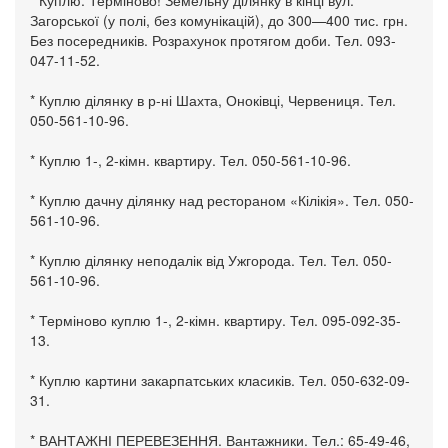
* Куплю. Терміново! Земельну ділянку в кінці вул.
Загорської (у полі, без комунікацій), до 300—400 тис. грн.
Без посередників. Розрахунок протягом доби. Тел. 093-
047-11-52.
* Куплю ділянку в р-ні Шахта, Оноківці, Червениця. Тел.
050-561-10-96.
* Куплю 1-, 2-кімн. квартиру. Тел. 050-561-10-96.
* Куплю дачну ділянку над рестораном «Кілікія». Тел. 050-
561-10-96.
* Куплю ділянку неподалік від Ужгорода. Тел. Тел. 050-
561-10-96.
* Терміново куплю 1-, 2-кімн. квартиру. Тел. 095-092-35-
13.
* Куплю картини закарпатських класиків. Тел. 050-632-09-
31.
* ВАНТАЖНІ ПЕРЕВЕЗЕННЯ. Вантажники. Тел.: 65-49-46,