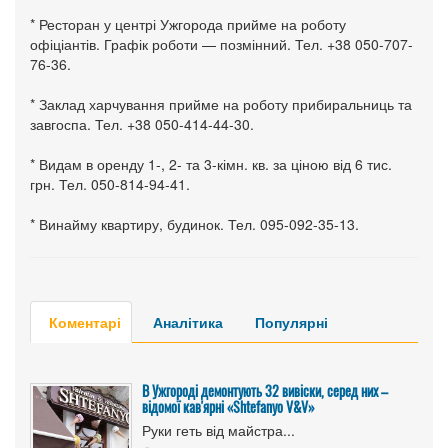
* Ресторан у центрі Ужгорода прийме на роботу
офіціантів. Графік роботи — позмінний. Тел. +38 050-707-
76-36.
* Заклад харчування прийме на роботу прибиральниць та
завгоспа. Тел. +38 050-414-44-30.
* Видам в оренду 1-, 2- та 3-кімн. кв. за ціною від 6 тис.
грн. Тел. 050-814-94-41.
* Винайму квартиру, будинок. Тел. 095-092-35-13.
Коментарі
Аналітика
Популярні
В Ужгороді демонтують 32 вивіски, серед них –
відомої кав'ярні «Shtefanyo V&V»
Руки геть від майстра...