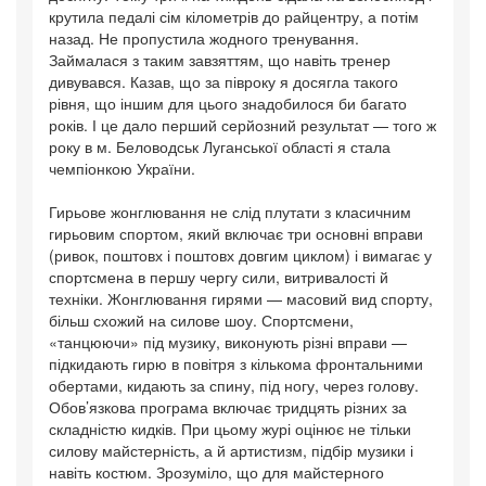
крутила педалі сім кілометрів до райцентру, а потім
назад. Не пропустила жодного тренування.
Займалася з таким завзяттям, що навіть тренер
дивувався. Казав, що за півроку я досягла такого
рівня, що іншим для цього знадобилося би багато
років. І це дало перший серйозний результат — того ж
року в м. Беловодськ Луганської області я стала
чемпіонкою України.
Гирьове жонглювання не слід плутати з класичним
гирьовим спортом, який включає три основні вправи
(ривок, поштовх і поштовх довгим циклом) і вимагає у
спортсмена в першу чергу сили, витривалості й
техніки. Жонглювання гирями — масовий вид спорту,
більш схожий на силове шоу. Спортсмени,
«танцюючи» під музику, виконують різні вправи —
підкидають гирю в повітря з кількома фронтальними
обертами, кидають за спину, під ногу, через голову.
Обов’язкова програма включає тридцять різних за
складністю кидків. При цьому журі оцінює не тільки
силову майстерність, а й артистизм, підбір музики і
навіть костюм. Зрозуміло, що для майстерного