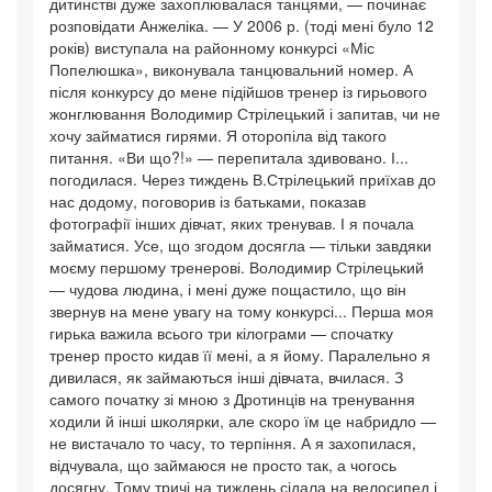
дитинстві дуже захоплювалася танцями, — починає
розповідати Анжеліка. — У 2006 р. (тоді мені було 12
років) виступала на районному конкурсі «Міс
Попелюшка», виконувала танцювальний номер. А
після конкурсу до мене підійшов тренер із гирьового
жонглювання Володимир Стрілецький і запитав, чи не
хочу займатися гирями. Я оторопіла від такого
питання. «Ви що?!» — перепитала здивовано. І...
погодилася. Через тиждень В.Стрілецький приїхав до
нас додому, поговорив із батьками, показав
фотографії інших дівчат, яких тренував. І я почала
займатися. Усе, що згодом досягла — тільки завдяки
моєму першому тренерові. Володимир Стрілецький
— чудова людина, і мені дуже пощастило, що він
звернув на мене увагу на тому конкурсі... Перша моя
гирька важила всього три кілограми — спочатку
тренер просто кидав її мені, а я йому. Паралельно я
дивилася, як займаються інші дівчата, вчилася. З
самого початку зі мною з Дротинців на тренування
ходили й інші школярки, але скоро їм це набридло —
не вистачало то часу, то терпіння. А я захопилася,
відчувала, що займаюся не просто так, а чогось
досягну. Тому тричі на тиждень сідала на велосипед і