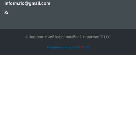
inform.rio@gmail.com
© Закарпатський інформаційний тижневик "Р.І.О."
Розробка сайту - Craf
IT
.com