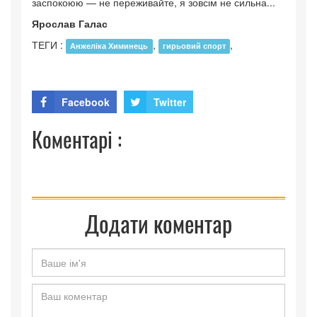
заспокоюю — не переживайте, я зовсім не сильна...
Ярослав Галас
ТЕГИ :
,
,
Анжеліка Химинець
гирьовий спорт
Facebook
Twitter
Коментарі :
Додати коментар