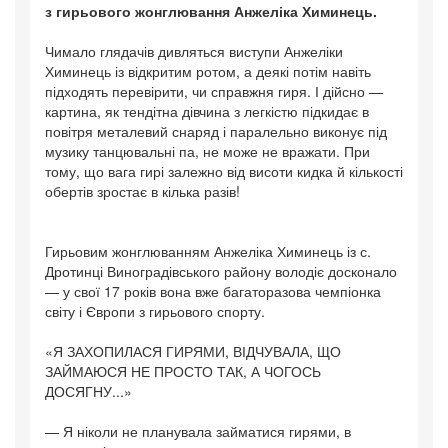
з гирьового жонглювання Анжеліка Химинець.
Чимало глядачів дивляться виступи Анжеліки
Химинець із відкритим ротом, а деякі потім навіть
підходять перевірити, чи справжня гиря. І дійсно —
картина, як тендітна дівчина з легкістю підкидає в
повітря металевий снаряд і паралельно виконує під
музику танцювальні па, не може не вражати. При
тому, що вага гирі залежно від висоти кидка й кількості
обертів зростає в кілька разів!
Гирьовим жонглюванням Анжеліка Химинець із с.
Дротинці Виноградівського району володіє досконало
— у свої 17 років вона вже багаторазова чемпіонка
світу і Європи з гирьового спорту.
«Я ЗАХОПИЛАСЯ ГИРЯМИ, ВІДЧУВАЛА, ЩО
ЗАЙМАЮСЯ НЕ ПРОСТО ТАК, А ЧОГОСЬ
ДОСЯГНУ...»
— Я ніколи не планувала займатися гирями, в