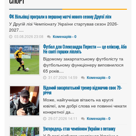
СПОРТ
ФК Вільхівці програли в першому матчі нового сезону Другої ліги
У Другій лізі Чемпіонату України стартував сезон 2026-
2027....
03.08.2026 23:08
Коменарів - 0
Футбол для Олександра Перести — це еліксир, Або
Не святі горшки ліплять
Відомому закарпатському футболісту та
футбольному функціонеру виповнилося
65 років....
31.07.2026 14:59
Коменарів - 0
Відомий закарпатський тренер відзначив своє 79-
річчя
Може, найгучніше вітають на круглі
ювілеї, але добрі слова не повинні чекати
конкретної да...
29.07.2026 14:11
Коменарів - 0
Ужгородець став чемпіоном України з петанку
У Львові відбувся чемпіонат України з