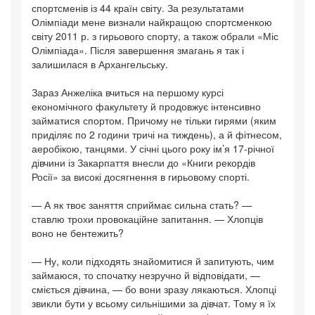
спортсменів із 44 країн світу. За результатами
Олімпіади мене визнали найкращою спортсменкою
світу 2011 р. з гирьового спорту, а також обрали «Міс
Олімпіада». Після завершення змагань я так і
залишилася в Архангельську.
Зараз Анжеліка вчиться на першому курсі
економічного факультету й продовжує інтенсивно
займатися спортом. Причому не тільки гирями (яким
приділяє по 2 години тричі на тиждень), а й фітнесом,
аеробікою, танцями. У січні цього року ім’я 17-річної
дівчини із Закарпаття внесли до «Книги рекордів
Росії» за високі досягнення в гирьовому спорті.
— А як твоє заняття сприймає сильна стать? —
ставлю трохи провокаційне запитання. — Хлопців
воно не бентежить?
— Ну, коли підходять знайомитися й запитують, чим
займаюся, то спочатку незручно й відповідати, —
сміється дівчина, — бо вони зразу лякаються. Хлопці
звикли бути у всьому сильнішими за дівчат. Тому я їх