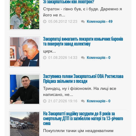
Зі закарпатським ківі лохотрон?
Стратон - гівно був, є і буде. Даремно я
його не п...
05.06.2012 12:23
Коменарів - 49
Закарпатці вимагають покарати коньячних баронів
та повернути завод колективу
цирк...
01.08.2026 14:33
Коменарів - 0
Заступника голови Закарпатської ОВА Ростислава
Пріцака звільнили з посади
Триндєц, ну і фізіономія. На лиці все
написано, не...
21.07.2026 19:16
Коменарів - 0
На Закарпатті водійку засудили до 8 років за
смертельну ДТП із загибеллю матері та 13-річного
сина
Покупляли тачки цім неадекватним