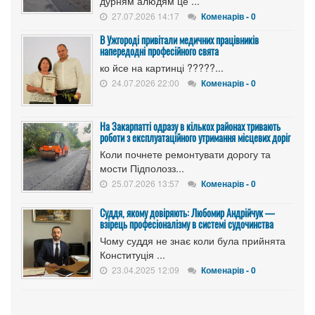
дурням алюдям це ...
27.07.2026 14:17
Коменарів - 0
В Ужгороді привітали медичних працівників
напередодні професійного свята
ко йсе на картинці ?????...
24.07.2026 22:00
Коменарів - 0
На Закарпатті одразу в кількох районах тривають
роботи з експлуатаційного утримання місцевих доріг
Коли почнете ремонтувати дорогу та
мости Підполозз...
25.07.2026 13:57
Коменарів - 0
Суддя, якому довіряють: Любомир Андрійчук —
взірець професіоналізму в системі судочинства
Чому суддя не знає коли була прийнята
Конституція ...
23.04.2025 12:09
Коменарів - 0