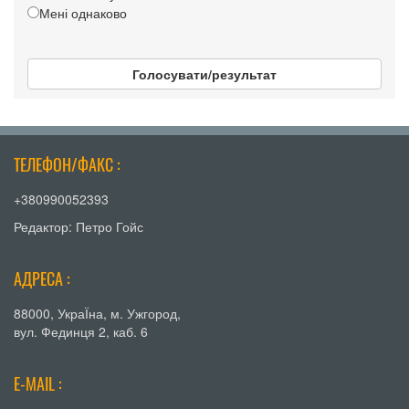
Мені однаково
Голосувати/результат
ТЕЛЕФОН/ФАКС :
+380990052393
Редактор: Петро Гойс
АДРЕСА :
88000, УкраЇна, м. Ужгород,
вул. Фединця 2, каб. 6
E-MAIL :