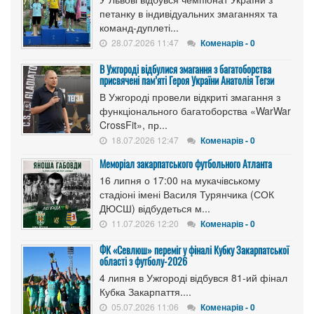
петанку в індивідуальних змаганнях та
команд-дуплеті...
28.07.2026 11:47
Коменарів - 0
В Ужгороді відбулися змагання з багатоборства
присвячені пам’яті Героя України Анатолія Тегзи
В Ужгороді провели відкриті змагання з
функціонального багатоборства «WarWar
CrossFit», пр...
18.07.2026 12:47
Коменарів - 0
Меморіал закарпатського футбольного Атланта
16 липня о 17:00 на мукачівському
стадіоні імені Василя Турянчика (СОК
ДЮСШ) відбудеться м...
11.07.2026 12:20
Коменарів - 0
ФК «Севлюш» переміг у фіналі Кубку Закарпатської
області з футболу-2026
4 липня в Ужгороді відбувся 81-ий фінал
Кубка Закарпаття....
05.07.2026 11:06
Коменарів - 0