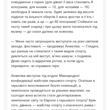
поводження з гирею (для дівчат її вага становить 8
кілограмів, для юнаків — 12, для чоловіків — 16)
необхідна й чимала сила. Адже залежно від висоти
падіння та кількості обертів її маса зростає в п’ять і
навіть сім разів, а це — до 60 кілограмів! Спіймати на
льоту такий снаряд і при цьому мило посміхатися під
музику — до снаги далеко не кожному.
— Мене часто запрошують виступати на різні святкові
заходи, фестивалі, — продовжує Анжеліка. — Глядачі,
що раніше не стикалися з таким видом спорту,
дивляться на мій виступ, м’яко кажучи, з подивом.
Деякі сидять із відкритим ротом, а потім ідуть
перевіряти, чи справжня гиря.
Анжеліка виступає під егідою Міжнародної
конфедерації майстрів гирьового спорту. Оскільки в
гирьового жонглювання безліч номінацій, а
чемпіонати проводяться за різними версіями, на
сьогодні вона встигла стати десятиразовою
чемпіонкою світу та Європи з гирьового спорту! Крім
того, дівчина — майстер спорту з класичного ривка і
гирьового жонглювання, володарка багатьох титулів