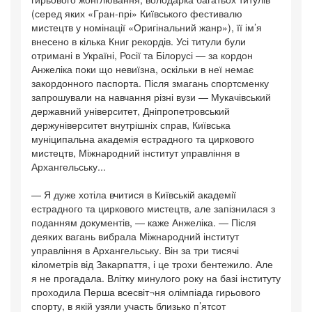
(серед яких «Гран-прі» Київського фестивалю
мистецтв у номінації «Оригінальний жанр»), її ім’я
внесено в кілька Книг рекордів. Усі титули були
отримані в Україні, Росії та Білорусі — за кордон
Анжеліка поки що невиїзна, оскільки в неї немає
закордонного паспорта. Після змагань спортсменку
запрошували на навчання різні вузи — Мукачівський
державний університет, Дніпропетровський
держуніверситет внутрішніх справ, Київська
муніципальна академія естрадного та циркового
мистецтв, Міжнародний інститут управління в
Архангельську...
— Я дуже хотіла вчитися в Київській академії
естрадного та циркового мистецтв, але запізнилася з
поданням документів, — каже Анжеліка. — Після
деяких вагань вибрала Міжнародний інститут
управління в Архангельську. Він за три тисячі
кілометрів від Закарпаття, і це трохи бентежило. Але
я не прогадала. Влітку минулого року на базі інституту
проходила Перша всесвіт¬ня олімпіада гирьового
спорту, в якій узяли участь близько п’ятсот