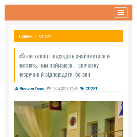
Toggle
navigati
Новини
СПОРТ
«Коли хлопці підходять знайомитися й
питають, чим займаюся, спочатку
незручно й відповідати, бо вон
10.02.2012 17:46
Ярослав Галас
СПОРТ