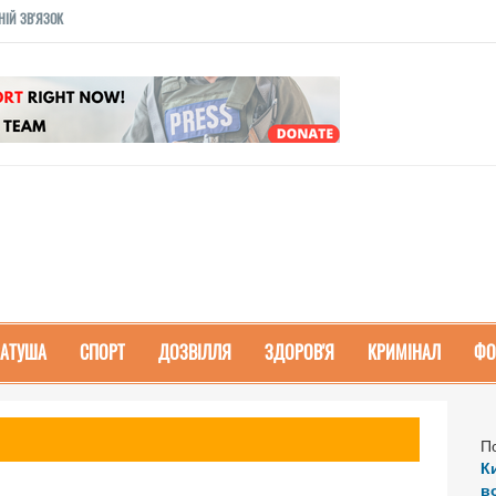
НІЙ ЗВ'ЯЗОК
РАТУША
СПОРТ
ДОЗВІЛЛЯ
ЗДОРОВ'Я
КРИМІНАЛ
ФО
П
К
в