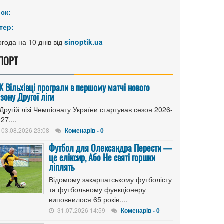
иск:
тер:
года на 10 днів від
sinoptik.ua
ПОРТ
К Вільхівці програли в першому матчі нового
зону Другої ліги
Другій лізі Чемпіонату України стартував сезон 2026-
27....
03.08.2026 23:08
Коменарів - 0
Футбол для Олександра Перести —
це еліксир, Або Не святі горшки
ліплять
Відомому закарпатському футболісту
та футбольному функціонеру
виповнилося 65 років....
31.07.2026 14:59
Коменарів - 0