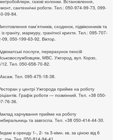
ектробойлери, газові колонки. Встановлення,
монт, сантехнічні роботи. Тел.: 050-974-99-73, 099-
0-09-84.
Виготовлення пам’ятників, сходинок, підвіконників та
. із граніту, мармуру, гранітної крихти. Тел.: 095-707-
-09, 050-199-63-92, Віктор.
Адвокатські послуги, перерахунок пенсій
ійськовослужбовцям, МВС. Ужгород, вул. Корзо,
/12. Тел. 050-658-70-82.
Масаж. Тел. 095-475-18-38.
 Ресторан у центрі Ужгорода прийме на роботу
іціантів. Графік роботи — позмінний. Тел. +38 050-
7-76-36.
 Заклад харчування прийме на роботу
ибиральниць та завгоспа. Тел. +38 050-414-44-30.
Видам в оренду 1-, 2- та 3-кімн. кв. за ціною від 6
с. грн. Тел. 050-814-94-41.