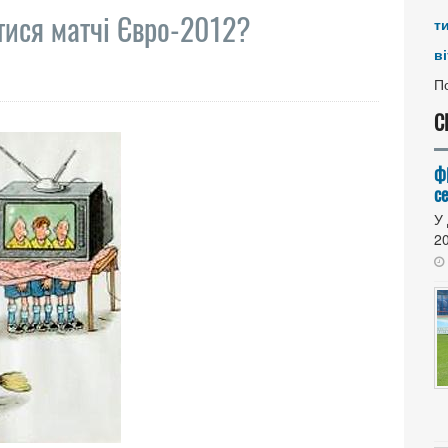
тися матчі Євро-2012?
т
ві
По
С
Ф
се
У 
20