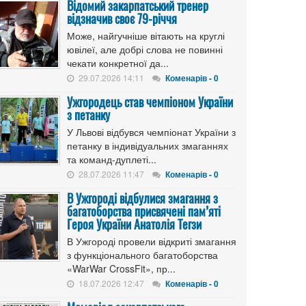
Відомий закарпатський тренер
відзначив своє 79-річчя
Може, найгучніше вітають на круглі
ювілеї, але добрі слова не повинні
чекати конкретної да...
29.07.2026 14:11
Коменарів - 0
Ужгородець став чемпіоном України
з петанку
У Львові відбувся чемпіонат України з
петанку в індивідуальних змаганнях
та команд-дуплеті...
28.07.2026 11:47
Коменарів - 0
В Ужгороді відбулися змагання з
багатоборства присвячені пам’яті
Героя України Анатолія Тегзи
В Ужгороді провели відкриті змагання
з функціонального багатоборства
«WarWar CrossFit», пр...
18.07.2026 12:47
Коменарів - 0