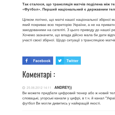
Так сталося, що трансляція матчів поділена між 
«Футбол». Перший національний є державним теле
Цілком логічно, що матчі нашої національної збірно
який покриває всю територію України, а не на приватн
закодованими на сателіті. З цього приводу до нашої р
Хочемо зазначити, що влада дійсно мала би дати відпов
участі своєї збірної. Щодо ситуації з трансляцією матчі
Facebook
Twitter
Коментарі :
ANDREY))
25.06.2012 14:11
Ви можете придбати цифровий тюнер або ж новий телев
словацькі, угорські канали у цифрі, в т.ч. й канал "Ук
футбол Ви могли дивитись у найкращій якості.