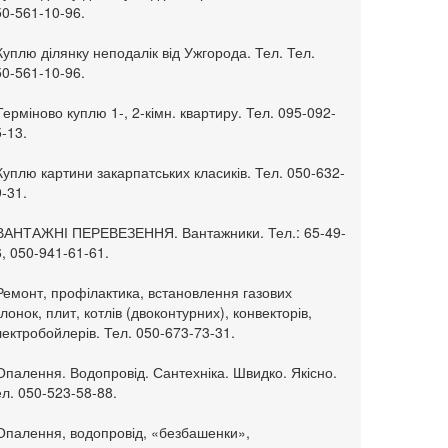
50-561-10-96.
Куплю ділянку неподалік від Ужгорода. Тел. Тел.
50-561-10-96.
Терміново куплю 1-, 2-кімн. квартиру. Тел. 095-092-
-13.
Куплю картини закарпатських класиків. Тел. 050-632-
-31.
 ВАНТАЖНІ ПЕРЕВЕЗЕННЯ. Вантажники. Тел.: 65-49-
, 050-941-61-61.
Ремонт, профілактика, встановлення газових
лонок, плит, котлів (двоконтурних), конвекторів,
ектробойлерів. Тел. 050-673-73-31.
Опалення. Водопровід. Сантехніка. Швидко. Якісно.
л. 050-523-58-88.
 Опалення, водопровід, «безбашенки»,