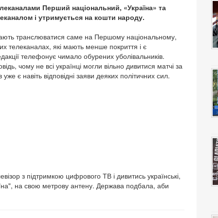
телеканалами Перший національний, «Україна» та
каналом і утримується на кошти народу.
ї мають транслюватися саме на Першому національному,
их телеканалах, які мають менше покриття і є
едакції телефонує чимало обурених уболівальників.
ідь, чому не всі українці могли вільно дивитися матчі за
в уже є навіть відповідні заяви деяких політичних сил.
ізор з підтримкою цифрового ТВ і дивитись українські,
раїна", на свою метрову антену. Держава подбала, аби