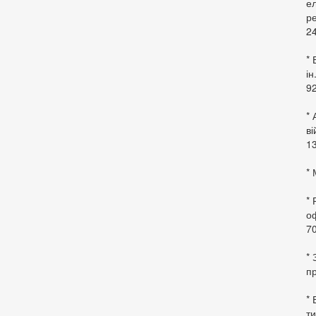
ел
ре
24
* 
ін
92
* 
в
13
* 
*
оф
70
*
пр
* 
ти