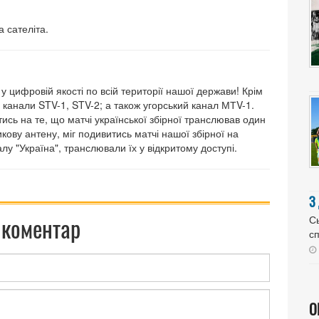
а сателіта.
 у цифровій якості по всій території нашої держави! Крім
і канали STV-1, STV-2; а також угорський канал МТV-1.
ись на те, що матчі української збірної транслював один
кову антену, міг подивитись матчі нашої збірної на
алу "Україна", транслювали їх у відкритому доступі.
З
 коментар
Сь
сп
О