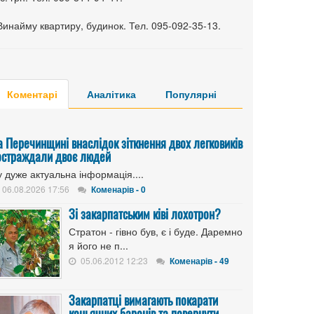
Винайму квартиру, будинок. Тел. 095-092-35-13.
Коментарі
Аналітика
Популярні
а Перечинщині внаслідок зіткнення двох легковиків
остраждали двоє людей
 дуже актуальна інформація....
06.08.2026 17:56
Коменарів - 0
Зі закарпатським ківі лохотрон?
Стратон - гівно був, є і буде. Даремно
я його не п...
05.06.2012 12:23
Коменарів - 49
Закарпатці вимагають покарати
коньячних баронів та повернути