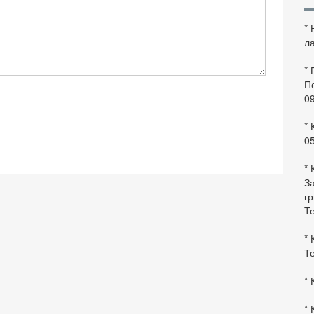
*
ла
*
По
0
* 
0
* 
За
гр
Те
* 
Те
* 
* 