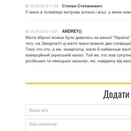
Степан Степанович
25.06.2012 11:53
У мене в телевізорі метрова антена і всьо. у мене нем
ANDREY))
25.06.2012 10:21
Матчі збірної можна було дивитись на каналі "Україна"
того, на Закарпатті ці матчі транслювали два словацьк
Тому хто-хто, а ми, закарпатці, мали б найменше жаліт
комерційний україський канал. Той же, хто має супутни
російських та німецьких каналах, які, навідміну від кан
Додати