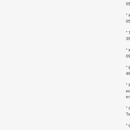
0
* 
0
* 
35
* 
09
*
46
* 
ко
ел
* 
Те
*