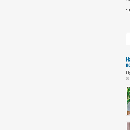
* 
Н
п
Ну