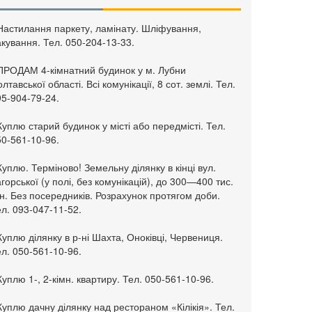
 Настилання паркету, ламінату. Шліфування,
кування. Тел. 050-204-13-33.
 ПРОДАМ 4-кімнатний будинок у м. Лубни
лтавської області. Всі комунікації, 8 сот. землі. Тел.
95-904-79-24.
Куплю старий будинок у місті або передмісті. Тел.
50-561-10-96.
Куплю. Терміново! Земельну ділянку в кінці вул.
горської (у полі, без комунікацій), до 300—400 тис.
н. Без посередників. Розрахунок протягом доби.
л. 093-047-11-52.
Куплю ділянку в р-ні Шахта, Оноківці, Червениця.
л. 050-561-10-96.
Куплю 1-, 2-кімн. квартиру. Тел. 050-561-10-96.
Куплю дачну ділянку над рестораном «Кілікія». Тел.