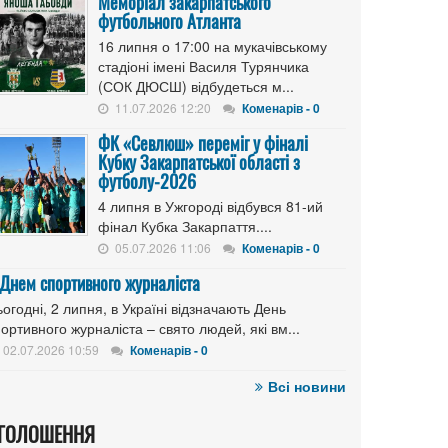
Меморіал закарпатського
футбольного Атланта
16 липня о 17:00 на мукачівському
стадіоні імені Василя Турянчика
(СОК ДЮСШ) відбудеться м...
11.07.2026 12:20
Коменарів - 0
ФК «Севлюш» переміг у фіналі
Кубку Закарпатської області з
футболу-2026
4 липня в Ужгороді відбувся 81-ий
фінал Кубка Закарпаття....
05.07.2026 11:06
Коменарів - 0
 Днем спортивного журналіста
огодні, 2 липня, в Україні відзначають День
ортивного журналіста – свято людей, які вм...
02.07.2026 10:59
Коменарів - 0
Всі новини
ГОЛОШЕННЯ