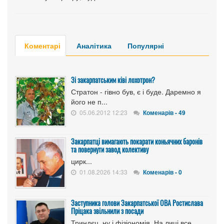
Коментарі
Аналітика
Популярні
Зі закарпатським ківі лохотрон?
Стратон - гівно був, є і буде. Даремно я
його не п...
05.06.2012 12:23
Коменарів - 49
Закарпатці вимагають покарати коньячних баронів
та повернути завод колективу
цирк...
01.08.2026 14:33
Коменарів - 0
Заступника голови Закарпатської ОВА Ростислава
Пріцака звільнили з посади
Триндєц, ну і фізіономія. На лиці все