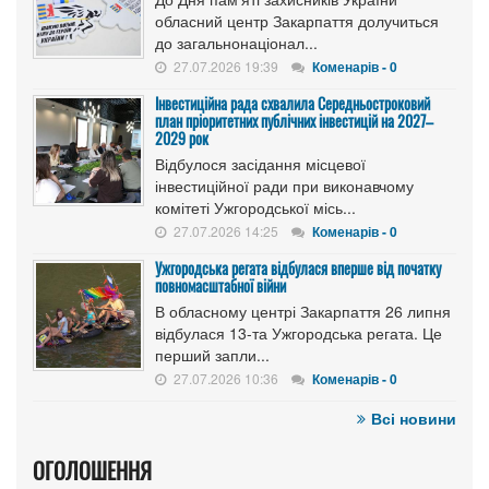
обласний центр Закарпаття долучиться
до загальнонаціонал...
27.07.2026 19:39
Коменарів - 0
Інвестиційна рада схвалила Середньостроковий
план пріоритетних публічних інвестицій на 2027–
2029 рок
Відбулося засідання місцевої
інвестиційної ради при виконавчому
комітеті Ужгородської місь...
27.07.2026 14:25
Коменарів - 0
Ужгородська регата відбулася вперше від початку
повномасштабної війни
В обласному центрі Закарпаття 26 липня
відбулася 13-та Ужгородська регата. Це
перший запли...
27.07.2026 10:36
Коменарів - 0
Всі новини
ОГОЛОШЕННЯ