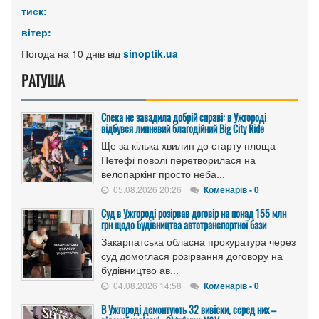
тиск:
вітер:
Погода на 10 днів від
sinoptik.ua
РАТУША
Спека не завадила добрій справі: в Ужгороді
відбувся липневий благодійний Big City Ride
Ще за кілька хвилин до старту площа
Петефі поволі перетворилася на
велопаркінг просто неба...
05.08.2026 20:26
Коменарів - 0
Cуд в Ужгороді розірвав договір на понад 155 млн
грн щодо будівництва автотранспортної бази
Закарпатська обласна прокуратура через
суд домоглася розірвання договору на
будівництво ав...
04.08.2026 14:58
Коменарів - 0
В Ужгороді демонтують 32 вивіски, серед них –