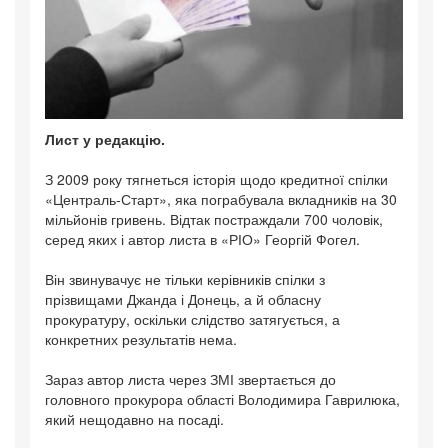
Лист у редакцію.
З 2009 року тягнеться історія щодо кредитної спілки
«Централь-Старт», яка пограбувала вкладників на 30
мільйонів гривень. Відтак постраждали 700 чоловік,
серед яких і автор листа в «РІО» Георгій Фогел.
Він звинувачує не тільки керівників спілки з
прізвищами Джанда і Донець, а й обласну
прокуратуру, оскільки слідство затягується, а
конкретних результатів нема.
Зараз автор листа через ЗМІ звертається до
головного прокурора області Володимира Гаврилюка,
який нещодавно на посаді.