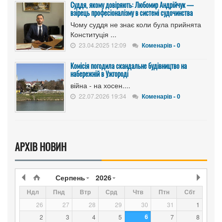
Суддя, якому довіряють: Любомир Андрійчук —
взірець професіоналізму в системі судочинства
Чому суддя не знає коли була прийнята
Конституція ...
23.04.2025 12:09
Коменарів - 0
Комісія погодила скандальне будівництво на
набережній в Ужгороді
війна - на хосен....
22.07.2026 19:34
Коменарів - 0
АРХІВ НОВИН
Серпень
2026
Ндл
Пнд
Втр
Срд
Чтв
Птн
Сбт
26
27
28
29
30
31
1
6
2
3
4
5
7
8