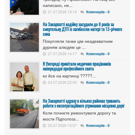
написано, не...
21.07.2026 19:16
Коменарів - 0
На Закарпатті водійку засудили до 8 років за
смертельну ДТП із загибеллю матері та 13-річного
сина
Покупляли тачки цім неадекватним
дурням алюдям це ...
27.07.2026 14:17
Коменарів - 0
В Ужгороді привітали медичних працівників
напередодні професійного свята
ко йсе на картинці ?????...
24.07.2026 22:00
Коменарів - 0
На Закарпатті одразу в кількох районах тривають
роботи з експлуатаційного утримання місцевих доріг
Коли почнете ремонтувати дорогу та
мости Підполозз...
25.07.2026 13:57
Коменарів - 0