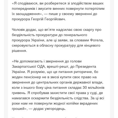
«Я сподіваюся, ви розберетеся зі злодійством ваших
попередників і змусите винних повернути потерпілим
їх заощадження», — пише у своєму зверненні до
прокурора Георгій Георгійович.
Чоловік додає, що вп’яте надсилає свою скаргу про
бездіяльність прокуратури до генерального
прокурора України, але ці заяви, за словами Фогела,
скеровуються в обласну прокуратуру для кінцевого
рішення.
«Не допомагають і звернення до голови
Закарпатської ОДА, врешті-решт, до Президента
України. Я розумію, що це питання риторичне, бо
жоден пенсіонер не в змозі купити своє право на
звернення до центральних органів державної влади,
коли з іншого боку ціна питання складає 30 мільйонів
гривень. Я спробував захистити свої права у суді, де
намагався оскаржити бездіяльність слідства. За ці всі
роки нам не повернули жодної копійки вкрадених
грошей», — додає ужгородець.