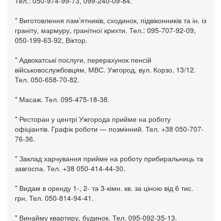
Тел.: 050-974-99-73, 099-240-09-84.
* Виготовлення пам’ятників, сходинок, підвіконників та ін. із
граніту, мармуру, гранітної крихти. Тел.: 095-707-92-09,
050-199-63-92, Віктор.
* Адвокатські послуги, перерахунок пенсій
військовослужбовцям, МВС. Ужгород, вул. Корзо, 13/12.
Тел. 050-658-70-82.
* Масаж. Тел. 095-475-18-38.
* Ресторан у центрі Ужгорода прийме на роботу
офіціантів. Графік роботи — позмінний. Тел. +38 050-707-
76-36.
* Заклад харчування прийме на роботу прибиральниць та
завгоспа. Тел. +38 050-414-44-30.
* Видам в оренду 1-, 2- та 3-кімн. кв. за ціною від 6 тис.
грн. Тел. 050-814-94-41.
* Винайму квартиру, будинок. Тел. 095-092-35-13.