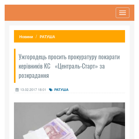
Toggle
navigati
Новини
РАТУША
Ужгородець просить прокура­туру покарати
керівників КС «Централь-Старт» за
розкрадання
13.02.2017 18:01
РАТУША