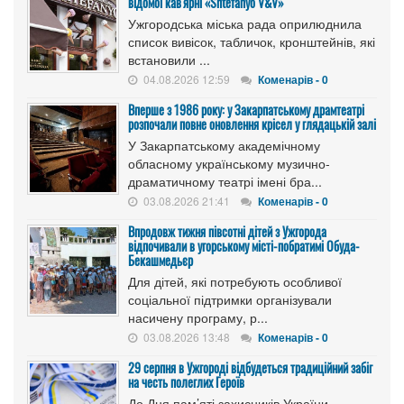
відомої кав'ярні «Shtefanyo V&V»
Ужгородська міська рада оприлюднила
список вивісок, табличок, кронштейнів, які
встановили ...
04.08.2026 12:59
Коменарів - 0
Вперше з 1986 року: у Закарпатському драмтеатрі
розпочали повне оновлення крісел у глядацькій залі
У Закарпатському академічному
обласному українському музично-
драматичному театрі імені бра...
03.08.2026 21:41
Коменарів - 0
Впродовж тижня півсотні дітей з Ужгорода
відпочивали в угорському місті-побратимі Обуда-
Бекашмедьєр
Для дітей, які потребують особливої
соціальної підтримки організували
насичену програму, р...
03.08.2026 13:48
Коменарів - 0
29 серпня в Ужгороді відбудеться традиційний забіг
на честь полеглих Героїв
До Дня пам’яті захисників України