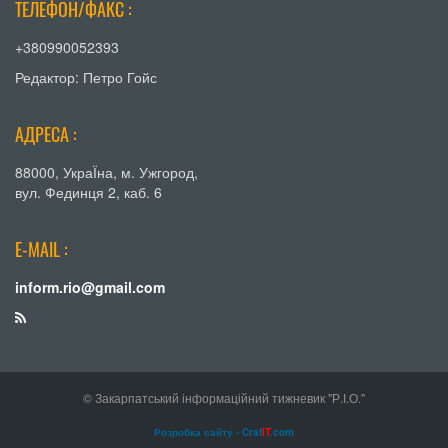
ТЕЛЕФОН/ФАКС :
+380990052393
Редактор: Петро Гойс
АДРЕСА :
88000, УкраЇна, м. Ужгород,
вул. Фединця 2, каб. 6
E-MAIL :
inform.rio@gmail.com
© Закарпатський інформаційний тижневик "Р.І.О."
Розробка сайту - Craf
IT
.com