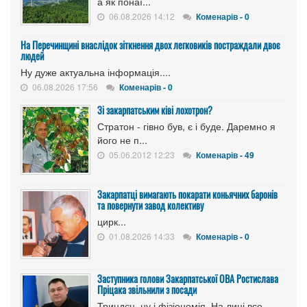
а як понаї...
06.08.2026 14:12
Коменарів - 0
На Перечинщині внаслідок зіткнення двох легковиків постраждали двоє
людей
Ну дуже актуальна інформація....
06.08.2026 17:56
Коменарів - 0
Зі закарпатським ківі лохотрон?
Стратон - гівно був, є і буде. Даремно я
його не п...
05.06.2012 12:23
Коменарів - 49
Закарпатці вимагають покарати коньячних баронів
та повернути завод колективу
цирк...
01.08.2026 14:33
Коменарів - 0
Заступника голови Закарпатської ОВА Ростислава
Пріцака звільнили з посади
Триндєц, ну і фізіономія. На лиці все