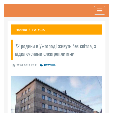
Toggle
navigati
Новини
РАТУША
72 родини в Ужгороді живуть без світла, з
відключеними електроплитами
27.09.2013 12:21
РАТУША