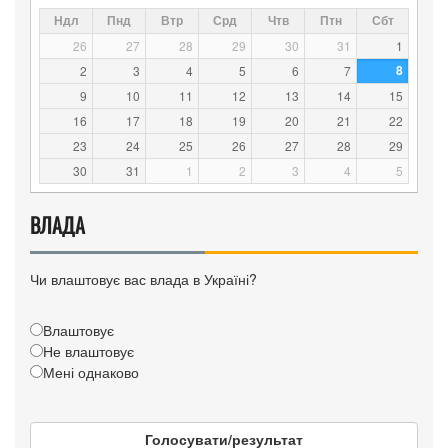
Ндл
Пнд
Втр
Срд
Чтв
Птн
Сбт
26
27
28
29
30
31
1
8
2
3
4
5
6
7
9
10
11
12
13
14
15
16
17
18
19
20
21
22
23
24
25
26
27
28
29
30
31
1
2
3
4
5
ВЛАДА
Чи влаштовує вас влада в Україні?
Влаштовує
Не влаштовує
Мені однаково
Голосувати/результат