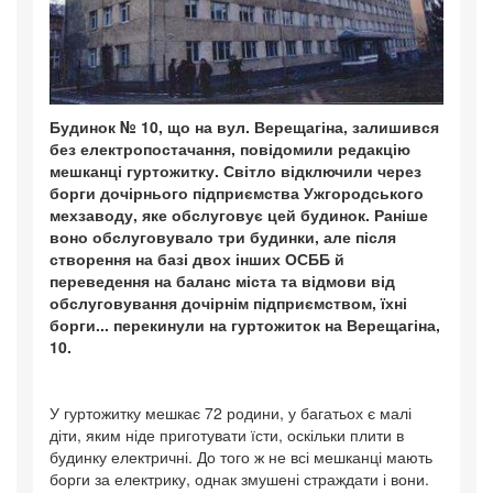
Будинок № 10, що на вул. Верещагіна, залишився
без електропостачання, повідомили редакцію
мешканці гуртожитку. Світло відключили через
борги дочірнього підприємства Ужгородського
мехзаводу, яке обслуговує цей будинок. Раніше
воно обслуговувало три будинки, але після
створення на базі двох інших ОСББ й
переведення на баланс міста та відмови від
обслуговування дочірнім підприємством, їхні
борги... перекинули на гуртожиток на Верещагіна,
10.
У гуртожитку мешкає 72 родини, у багатьох є малі
діти, яким ніде приготувати їсти, оскільки плити в
будинку електричні. До того ж не всі мешканці мають
борги за електрику, однак змушені страждати і вони.