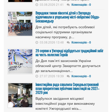
03.08.2026 21:41
Коменарів - 0
Впродовж тижня півсотні дітей з Ужгорода
відпочивали в угорському місті-побратимі Обуда-
Бекашмедьєр
Для дітей, які потребують особливої
соціальної підтримки організували
насичену програму, р...
03.08.2026 13:48
Коменарів - 0
29 серпня в Ужгороді відбудеться традиційний забіг
на честь полеглих Героїв
До Дня пам’яті захисників України
обласний центр Закарпаття долучиться
до загальнонаціонал...
27.07.2026 19:39
Коменарів - 0
Інвестиційна рада схвалила Середньостроковий
план пріоритетних публічних інвестицій на 2027–
2029 рок
Відбулося засідання місцевої
інвестиційної ради при виконавчому
комітеті Ужгородської місь...