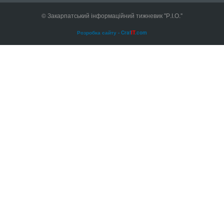
© Закарпатський інформаційний тижневик "Р.І.О."
Розробка сайту - Craf
IT
.com