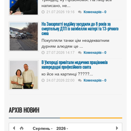
написано, не...
21.07.2026 19:16
Коменарів - 0
На Закарпатті водійку засудили до 8 років за
смертельну ДТП із загибеллю матері та 13-річного
сина
Покупляли тачки цім неадекватним
дурням алюдям це ...
27.07.2026 14:17
Коменарів - 0
В Ужгороді привітали медичних працівників
напередодні професійного свята
ко йсе на картинці ?????...
24.07.2026 22:00
Коменарів - 0
АРХІВ НОВИН
Серпень
2026