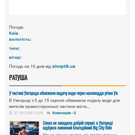
Погода
Київ
вологість:
тиск:
вітер:
Погода на 10 днів від
sinoptik.ua
РАТУША
У частині Ужгорода обмежили подачу води через маловоддя річки Уж
В Ужгороді з 5 до 15 серпня обмежили подачу води для
жителів правосторонньої частини міста...
07.08.2026 14:28
Коменарів - 0
Спека не завадила добрій справі: в Ужгороді
відбувся липневий благодійний Big City Ride
Ще за кілька хвилин до старту площа