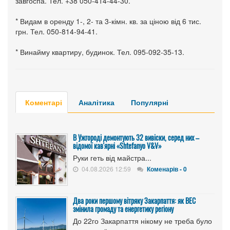
завгоспа. Тел. +38 050-414-44-30.
* Видам в оренду 1-, 2- та 3-кімн. кв. за ціною від 6 тис.
грн. Тел. 050-814-94-41.
* Винайму квартиру, будинок. Тел. 095-092-35-13.
Коментарі
Аналітика
Популярні
В Ужгороді демонтують 32 вивіски, серед них –
відомої кав'ярні «Shtefanyo V&V»
Руки геть від майстра...
04.08.2026 12:59
Коменарів - 0
Два роки першому вітряку Закарпаття: як ВЕС
змінила громаду та енергетику регіону
До 22го Закарпаття нікому не треба було