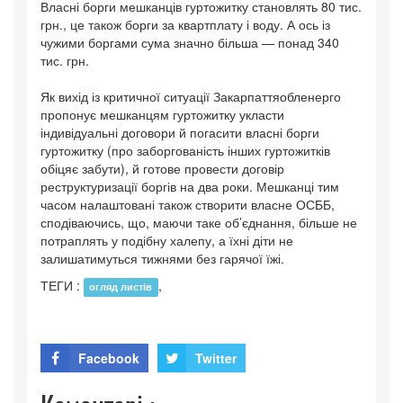
Власні борги мешканців гуртожитку становлять 80 тис.
грн., це також борги за квартплату і воду. А ось із
чужими боргами сума значно більша — понад 340
тис. грн.
Як вихід із критичної ситуації Закарпаттяобленерго
пропонує мешканцям гуртожитку укласти
індивідуальні договори й погасити власні борги
гуртожитку (про заборгованість інших гуртожитків
обіцяє забути), й готове провести договір
реструктуризації боргів на два роки. Мешканці тим
часом налаштовані також створити власне ОСББ,
сподіваючись, що, маючи таке об’єднання, більше не
потраплять у подібну халепу, а їхні діти не
залишатимуться тижнями без гарячої їжі.
ТЕГИ :
,
огляд листів
Facebook
Twitter