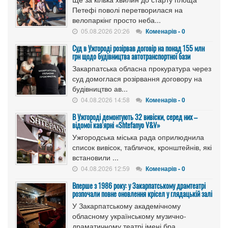
Петефі поволі перетворилася на
велопаркінг просто неба...
05.08.2026 20:26
Коменарів - 0
Cуд в Ужгороді розірвав договір на понад 155 млн
грн щодо будівництва автотранспортної бази
Закарпатська обласна прокуратура через
суд домоглася розірвання договору на
будівництво ав...
04.08.2026 14:58
Коменарів - 0
В Ужгороді демонтують 32 вивіски, серед них –
відомої кав'ярні «Shtefanyo V&V»
Ужгородська міська рада оприлюднила
список вивісок, табличок, кронштейнів, які
встановили ...
04.08.2026 12:59
Коменарів - 0
Вперше з 1986 року: у Закарпатському драмтеатрі
розпочали повне оновлення крісел у глядацькій залі
У Закарпатському академічному
обласному українському музично-
драматичному театрі імені бра...