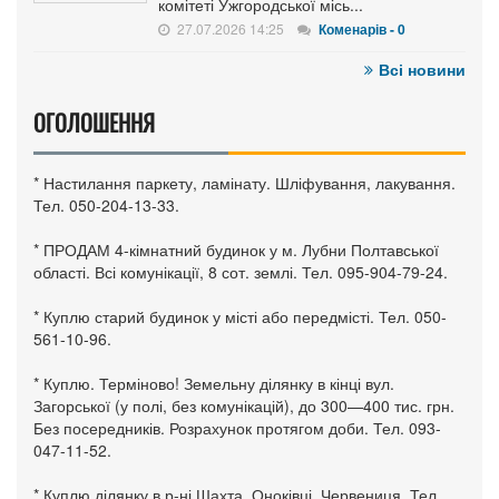
комітеті Ужгородської місь...
27.07.2026 14:25
Коменарів - 0
Всі новини
ОГОЛОШЕННЯ
* Настилання паркету, ламінату. Шліфування, лакування.
Тел. 050-204-13-33.
* ПРОДАМ 4-кімнатний будинок у м. Лубни Полтавської
області. Всі комунікації, 8 сот. землі. Тел. 095-904-79-24.
* Куплю старий будинок у місті або передмісті. Тел. 050-
561-10-96.
* Куплю. Терміново! Земельну ділянку в кінці вул.
Загорської (у полі, без комунікацій), до 300—400 тис. грн.
Без посередників. Розрахунок протягом доби. Тел. 093-
047-11-52.
* Куплю ділянку в р-ні Шахта, Оноківці, Червениця. Тел.