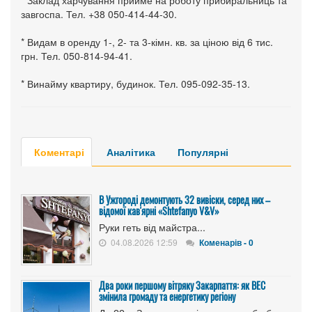
* Заклад харчування прийме на роботу прибиральниць та
завгоспа. Тел. +38 050-414-44-30.
* Видам в оренду 1-, 2- та 3-кімн. кв. за ціною від 6 тис.
грн. Тел. 050-814-94-41.
* Винайму квартиру, будинок. Тел. 095-092-35-13.
Коментарі
Аналітика
Популярні
В Ужгороді демонтують 32 вивіски, серед них –
відомої кав'ярні «Shtefanyo V&V»
Руки геть від майстра...
04.08.2026 12:59
Коменарів - 0
Два роки першому вітряку Закарпаття: як ВЕС
змінила громаду та енергетику регіону