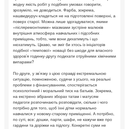
жодну якість робіт у подібних умовах говорити,
зрозуміло, не доводиться. Фарба, зокрема,
нашвидкуруч кладеться не на підготовлені поверхні, а
поверх старої. Можна лише здогадуватися, якими
«післяремонтними» міазмами зустріне малюків
внутрішня атмосфера навчальних і підсобних
приміщень, тобто, чим вони дихатимуть і що
нюхатимуть. Цікаво, чи зміг би хтось із ініціаторів
подібної «темпової» новації без шкоди для власного
здоров’я годинку-другу подихати отруйними хімічними
випарами?
По-друге, у зв’язку з цією справді екстремальною
ситуацію, помноженою, судячи з усього, на реальні
проблеми з фінансуванням, спостерігається
психологічний і моральний тиск на батьків. Зокрема,
на екстрено зібраних зборах татам і матусям
педагоги розпочинають розповідати, скільки і чого
потрібно для того, щоб їхні дітки нормально
навчалися у новому-старому приміщенні. А потрібно,
по суті, все: дошки, парти, шафи, не кажучи вже про
гардини та доріжки на підлогу. Конкретні суми не