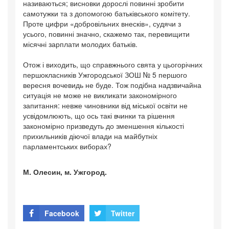
називаються; висновки дорослі повинні зробити
самотужки та з допомогою батьківського комітету.
Проте цифри «добровільних внесків», судячи з
усього, повинні значно, скажемо так, перевищити
місячні зарплати молодих батьків.
Отож і виходить, що справжнього свята у цьогорічних
першокласників Ужгородської ЗОШ № 5 першого
вересня вочевидь не буде. Тож подібна надзвичайна
ситуація не може не викликати закономірного
запитання: невже чиновники від міської освіти не
усвідомлюють, що ось такі вчинки та рішення
закономірно призведуть до зменшення кількості
прихильників діючої влади на майбутніх
парламентських виборах?
М. Олесин, м. Ужгород.
Facebook
Twitter