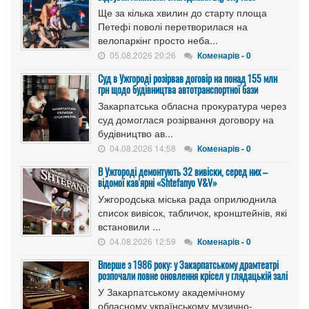
Ще за кілька хвилин до старту площа
Петефі поволі перетворилася на
велопаркінг просто неба...
05.08.2026 20:26
Коменарів - 0
Cуд в Ужгороді розірвав договір на понад 155 млн
грн щодо будівництва автотранспортної бази
Закарпатська обласна прокуратура через
суд домоглася розірвання договору на
будівництво ав...
04.08.2026 14:58
Коменарів - 0
В Ужгороді демонтують 32 вивіски, серед них –
відомої кав'ярні «Shtefanyo V&V»
Ужгородська міська рада оприлюднила
список вивісок, табличок, кронштейнів, які
встановили ...
04.08.2026 12:59
Коменарів - 0
Вперше з 1986 року: у Закарпатському драмтеатрі
розпочали повне оновлення крісел у глядацькій залі
У Закарпатському академічному
обласному українському музично-