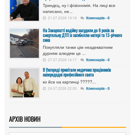
Триндєц, ну і фізіономія. На лиці все
написано, не...
21.07.2026 19:16
Коменарів - 0
На Закарпатті водійку засудили до 8 років за
смертельну ДТП із загибеллю матері та 13-річного
сина
Покупляли тачки цім неадекватним
дурням алюдям це ...
27.07.2026 14:17
Коменарів - 0
В Ужгороді привітали медичних працівників
напередодні професійного свята
ко йсе на картинці ?????...
24.07.2026 22:00
Коменарів - 0
АРХІВ НОВИН