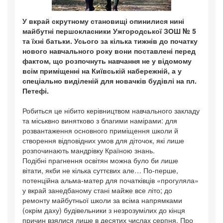
У вкрай скрутному становищі опинилися нині
майбутні першокласники Ужгородської ЗОШ № 5
та їхні батьки. Усього за кілька тижнів до початку
нового навчального року вони поставлені перед
фактом, що розпочнуть навчання не у відомому
всім приміщенні на Київській набережній, а у
спеціально виділеній для новачків будівлі на пл.
Петефі.
Робиться це нібито керівництвом навчального закладу
та міськвно винятково з благими намірами: для
розвантаження основного приміщення школи й
створення відповідних умов для діточок, які лише
розпочинають мандрівку Країною знань.
Подібні прагнення освітян можна було би лише
вітати, якби не кілька суттєвих але… По-перше,
потенційна альма-матер для початківців «прогуляла»
у вкрай занедбаному стані майже все літо; до
ремонту майбутньої школи за всіма напрямками
(окрім даху) будівельники з незрозумілих до кінця
причин взялися лише в десятих числах серпня. Про