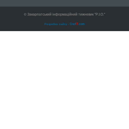
© Закарпатський інформаційний тижневик "Р.І.О."
Розробка сайту - Craf
IT
.com