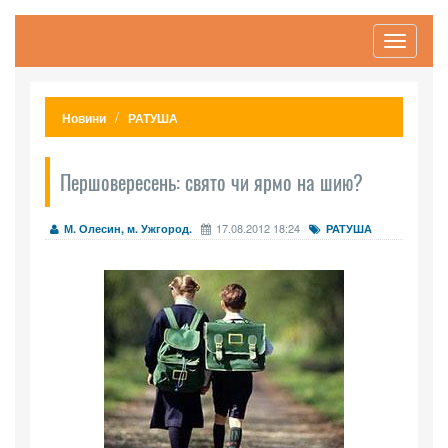
Toggle
navigati
Новини
РАТУША
Першовересень: свято чи ярмо на шию?
17.08.2012 18:24
М. Олесин, м. Ужгород.
РАТУША