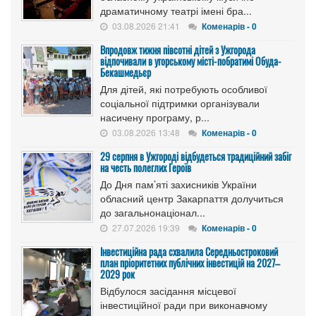
драматичному театрі імені бра...
03.08.2026 21:41
Коменарів - 0
Впродовж тижня півсотні дітей з Ужгорода
відпочивали в угорському місті-побратимі Обуда-
Бекашмедьєр
Для дітей, які потребують особливої
соціальної підтримки організували
насичену програму, р...
03.08.2026 13:48
Коменарів - 0
29 серпня в Ужгороді відбудеться традиційний забіг
на честь полеглих Героїв
До Дня пам’яті захисників України
обласний центр Закарпаття долучиться
до загальнонаціонал...
27.07.2026 19:39
Коменарів - 0
Інвестиційна рада схвалила Середньостроковий
план пріоритетних публічних інвестицій на 2027–
2029 рок
Відбулося засідання місцевої
інвестиційної ради при виконавчому