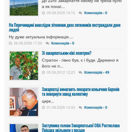
До 22го Закарпаття нікому не треба було
а як понаї...
06.08.2026 14:12
Коменарів - 0
На Перечинщині внаслідок зіткнення двох легковиків постраждали двоє
людей
Ну дуже актуальна інформація....
06.08.2026 17:56
Коменарів - 0
Зі закарпатським ківі лохотрон?
Стратон - гівно був, є і буде. Даремно я
його не п...
05.06.2012 12:23
Коменарів - 49
Закарпатці вимагають покарати коньячних баронів
та повернути завод колективу
цирк...
01.08.2026 14:33
Коменарів - 0
Заступника голови Закарпатської ОВА Ростислава
Пріцака звільнили з посади