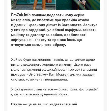
ProZak.info починає подавати нову серію
матеріалів, де писатиме про правила стилю
відомих і красивих дівчат із Закарпаття. Запитує
у них про гардероб, улюблені парфуми, секрети
макіяжу та догляду за собою, особливості
харчування і спорту та про все інше, що
стосується загального образу.
Хай це буде натхненням і навіть шпаргалкою щодо
питань щоденного хорошого вигляду. Цього разу —
маленькі таємниці від дизайнера інтер’єру і власниці
шоуруму «Be creative» Каті Моргентал, яка завжди
стильна, усміхнена і неординарна.
У цієї дівчини стильне все — бізнес, блог, фотографії
і, звісно, власний щоденний образ.
Стиль — це не те, що кидається в очі