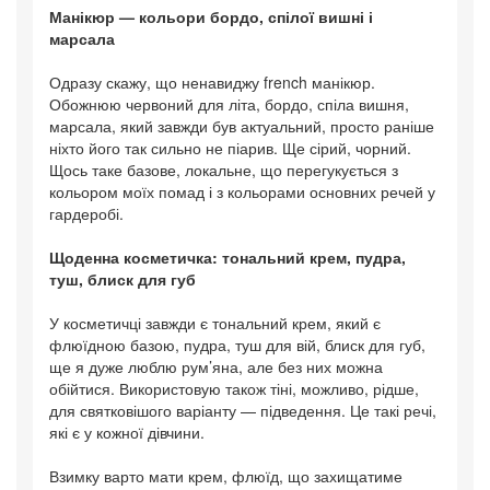
Манікюр — кольори бордо, спілої вишні і
марсала
Одразу скажу, що ненавиджу french манікюр.
Обожнюю червоний для літа, бордо, спіла вишня,
марсала, який завжди був актуальний, просто раніше
ніхто його так сильно не піарив. Ще сірий, чорний.
Щось таке базове, локальне, що перегукується з
кольором моїх помад і з кольорами основних речей у
гардеробі.
Щоденна косметичка: тональний крем, пудра,
туш, блиск для губ
У косметичці завжди є тональний крем, який є
флюїдною базою, пудра, туш для вій, блиск для губ,
ще я дуже люблю рум’яна, але без них можна
обійтися. Використовую також тіні, можливо, рідше,
для святковішого варіанту — підведення. Це такі речі,
які є у кожної дівчини.
Взимку варто мати крем, флюїд, що захищатиме