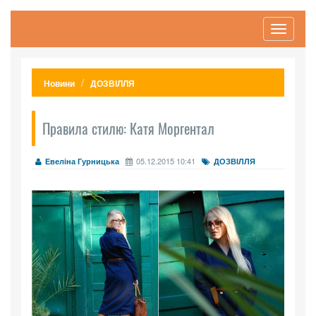
Toggle
navigati
Новини
ДОЗВІЛЛЯ
Правила стилю: Катя Моргентал
05.12.2015 10:41
Евеліна Гурницька
ДОЗВІЛЛЯ