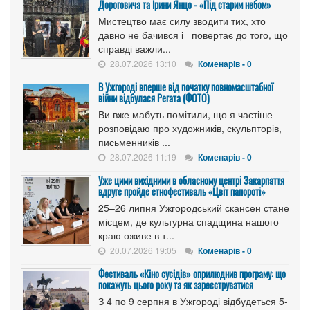
Дороговича та Ірини Янцо - «Під старим небом»
Мистецтво має силу зводити тих, хто
давно не бачився і повертає до того, що
справді важли...
28.07.2026 13:10
Коменарів - 0
В Ужгороді вперше від початку повномасштабної
війни відбулася Регата (ФОТО)
Ви вже мабуть помітили, що я частіше
розповідаю про художників, скульпторів,
письменників ...
28.07.2026 11:19
Коменарів - 0
Уже цими вихідними в обласному центрі Закарпаття
вдруге пройде етнофестиваль «Цвіт папороті»
25–26 липня Ужгородський скансен стане
місцем, де культурна спадщина нашого
краю оживе в т...
20.07.2026 19:05
Коменарів - 0
Фестиваль «Кіно сусідів» оприлюднив програму: що
покажуть цього року та як зареєструватися
З 4 по 9 серпня в Ужгороді відбудеться 5-