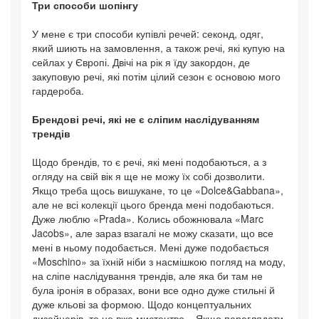
Три способи шопінгу
У мене є три способи купівлі речей: секонд, одяг,
який шиють на замовлення, а також речі, які купую на
сейлах у Європі. Двічі на рік я їду закордон, де
закуповую речі, які потім цілий сезон є основою мого
гардероба.
Брендові речі, які не є сліпим наслідуванням
трендів
Щодо брендів, то є речі, які мені подобаються, а з
огляду на свій вік я ще не можу їх собі дозволити.
Якщо треба щось вишукане, то це «Dolce&Gabbana»,
але не всі колекції цього бренда мені подобаються.
Дуже люблю «Prada». Колись обожнювала «Marc
Jacobs», але зараз взагалі не можу сказати, що все
мені в ньому подобається. Мені дуже подобається
«Moschino» за їхній ніби з насмішкою погляд на моду,
на сліпе наслідування трендів, але яка би там не
була іронія в образах, вони все одно дуже стильні й
дуже кльові за формою. Щодо концептуальних
дизайнерів, то це вже мистецтво... Якщо переглядати