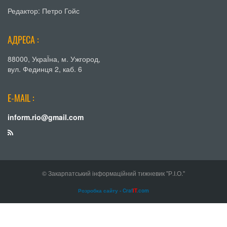
Редактор: Петро Гойс
АДРЕСА :
88000, УкраЇна, м. Ужгород,
вул. Фединця 2, каб. 6
E-MAIL :
inform.rio@gmail.com
© Закарпатський інформаційний тижневик "Р.І.О."
Розробка сайту - Craf
IT
.com