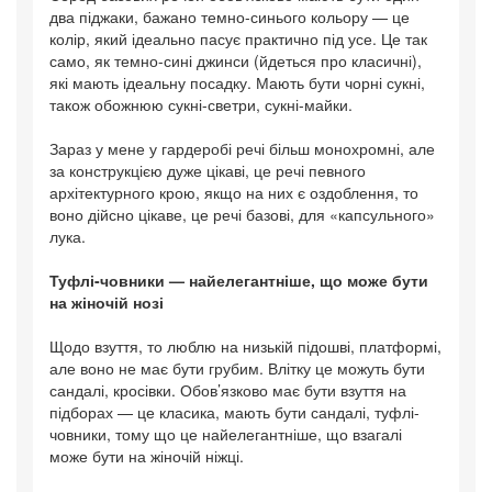
два піджаки, бажано темно-синього кольору — це
колір, який ідеально пасує практично під усе. Це так
само, як темно-сині джинси (йдеться про класичні),
які мають ідеальну посадку. Мають бути чорні сукні,
також обожнюю сукні-светри, сукні-майки.
Зараз у мене у гардеробі речі більш монохромні, але
за конструкцією дуже цікаві, це речі певного
архітектурного крою, якщо на них є оздоблення, то
воно дійсно цікаве, це речі базові, для «капсульного»
лука.
Туфлі-човники — найелегантніше, що може бути
на жіночій нозі
Щодо взуття, то люблю на низькій підошві, платформі,
але воно не має бути грубим. Влітку це можуть бути
сандалі, кросівки. Обов’язково має бути взуття на
підборах — це класика, мають бути сандалі, туфлі-
човники, тому що це найелегантніше, що взагалі
може бути на жіночій ніжці.