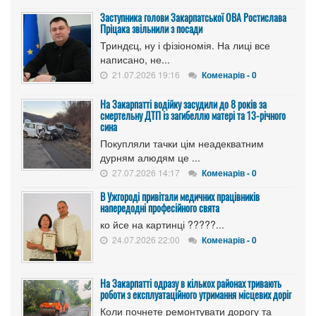
Заступника голови Закарпатської ОВА Ростислава
Пріцака звільнили з посади
Триндєц, ну і фізіономія. На лиці все
написано, не...
21.07.2026 19:16
Коменарів - 0
На Закарпатті водійку засудили до 8 років за
смертельну ДТП із загибеллю матері та 13-річного
сина
Покупляли тачки цім неадекватним
дурням алюдям це ...
27.07.2026 14:17
Коменарів - 0
В Ужгороді привітали медичних працівників
напередодні професійного свята
ко йсе на картинці ?????...
24.07.2026 22:00
Коменарів - 0
На Закарпатті одразу в кількох районах тривають
роботи з експлуатаційного утримання місцевих доріг
Коли почнете ремонтувати дорогу та