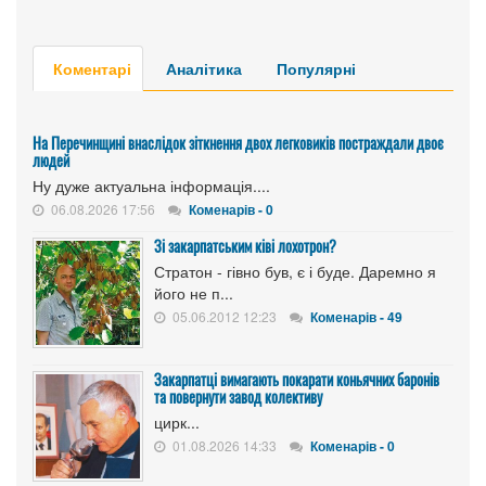
Коментарі
Аналітика
Популярні
На Перечинщині внаслідок зіткнення двох легковиків постраждали двоє
людей
Ну дуже актуальна інформація....
06.08.2026 17:56
Коменарів - 0
Зі закарпатським ківі лохотрон?
Стратон - гівно був, є і буде. Даремно я
його не п...
05.06.2012 12:23
Коменарів - 49
Закарпатці вимагають покарати коньячних баронів
та повернути завод колективу
цирк...
01.08.2026 14:33
Коменарів - 0