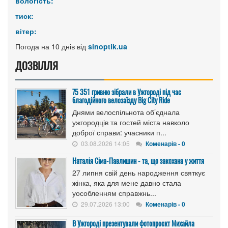
вологість:
тиск:
вітер:
Погода на 10 днів від
sinoptik.ua
ДОЗВІЛЛЯ
75 351 гривню зібрали в Ужгороді під час
благодійного велозаїзду Big Сity Ride
Днями велоспільнота об’єднала
ужгородців та гостей міста навколо
доброї справи: учасники п...
03.08.2026 14:05
Коменарів - 0
Наталія Сіма-Павлишин - та, що закохана у життя
27 липня свій день народження святкує
жінка, яка для мене давно стала
уособленням справжнь...
29.07.2026 13:00
Коменарів - 0
В Ужгороді презентували фотопроєкт Михайла