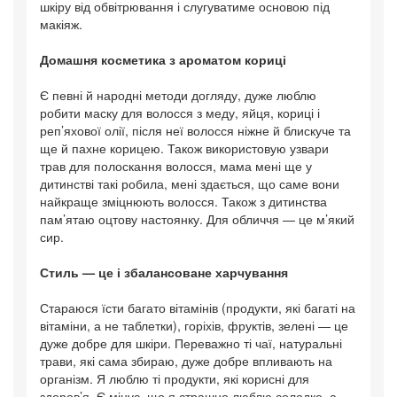
шкіру від обвітрювання і слугуватиме основою під
макіяж.
Домашня косметика з ароматом кориці
Є певні й народні методи догляду, дуже люблю
робити маску для волосся з меду, яйця, кориці і
реп’яхової олії, після неї волосся ніжне й блискуче та
ще й пахне корицею. Також використовую узвари
трав для полоскання волосся, мама мені ще у
дитинстві такі робила, мені здається, що саме вони
найкраще зміцнюють волосся. Також з дитинства
пам’ятаю оцтову настоянку. Для обличчя — це м’який
сир.
Стиль — це і збалансоване харчування
Стараюся їсти багато вітамінів (продукти, які багаті на
вітаміни, а не таблетки), горіхів, фруктів, зелені — це
дуже добре для шкіри. Переважно ті чаї, натуральні
трави, які сама збираю, дуже добре впливають на
організм. Я люблю ті продукти, які корисні для
здоров’я. Є мінус, що я страшно люблю солодке, а