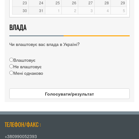
23
24
25
26
27
28
29
30
31
1
2
3
4
5
ВЛАДА
Чи влаштовує вас влада в Україні?
Влаштовує
Не влаштовує
Мені однаково
Голосувати/результат
ТЕЛЕФОН/ФАКС :
+380990052393