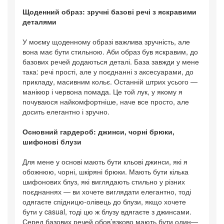
Щоденний образ: зручні базові речі з яскравими
деталями
У моєму щоденному образі важлива зручність, але
вона має бути стильною. Аби образ був яскравим, до
базових речей додаються деталі. База завжди у мене
така: речі прості, але у поєднанні з аксесуарами, до
прикладу, масивним кольє. Останній штрих усього —
манікюр і червона помада. Це той лук, у якому я
почуваюся найкомфортніше, наче все просто, але
досить елегантно і зручно.
Основний гардероб: джинси, чорні брюки,
шифонові блузи
Для мене у основі мають бути кльові джинси, які я
обожнюю, чорні, шкіряні брюки. Мають бути кілька
шифонових блуз, які виглядають стильно у різних
поєднаннях — ви хочете виглядати елегантно, тоді
одягаєте спідницю-олівець до блузи, якщо хочете
бути у casual, тоді цю ж блузу вдягаєте з джинсами.
Серед базових речей обов’язково мають бути один—