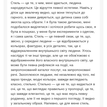
Стиль — це те, з чим, мені здається, людина
народжується. Це відчуття певної естетики. Навіть у
діток ще змалечку видно, що вони тягнуться до
гарного, а мами дивуються, що дитина сама собі
змогла щось обрати. І я була такою дитиною, мені
подобалося виділятися і хотілося робити щось своє, я
була в пошуках, у мене були експерименти з одягом,
я і сама шила. Стиль — це певний смак, це те, що,
звісно, у середині людини — це відображається у
кольорах, фактурах, в усіх деталях, так, це є
віддзеркаленням внутрішнього світу людини. Хтось
наслідує ті чи інші тренди, але це не обов’язково є
відображенням його власного внутрішнього світу, це
може бути певна рефлексія на події, на
запропонований каталог послуг, на запропоновані
речі. Захоплююся людьми, які незалежно від того, які
зараз тренди, модні кольори, завжди виглядають
класно, стильно. Стильно — це не те, що кидається в
очі, це те, що виглядає правильно у пропорції, це те,
що завжди елегантно, це те, що має якусь певну
родзинку, але її не видно з першого погляду, її видно
у загальному образі. Напевно, це для мене стиль.