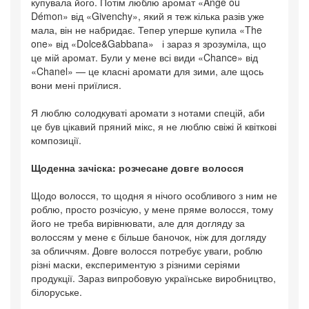
купувала його. Потім люблю аромат «Ange ou
Démon» від «Givenchy», який я теж кілька разів уже
мала, він не набридає. Тепер уперше купила «The
one» від «Dolce&Gabbana» і зараз я зрозуміла, що
це мій аромат. Були у мене всі види «Chance» від
«Chanel» — це класні аромати для зими, але щось
вони мені приїлися.
Я люблю солодкуваті аромати з нотами спецій, аби
це був цікавий пряний мікс, я не люблю свіжі й квіткові
композиції.
Щоденна зачіска: розчесане довге волосся
Щодо волосся, то щодня я нічого особливого з ним не
роблю, просто розчісую, у мене пряме волосся, тому
його не треба вирівнювати, але для догляду за
волоссям у мене є більше баночок, ніж для догляду
за обличчям. Довге волосся потребує уваги, роблю
різні маски, експериментую з різними серіями
продукції. Зараз випробовую українське виробництво,
білоруське.