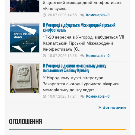
й щорічний міжнародний кінофестиваль
«Кіно сусіді...
20.07.2026 14:55
Коменарів - 0
В Ужгороді відбудеться Міжнародний гірський
кінофестиваль
17-20 вересня в Ужгороді відбудеться VII
Карпатський Гірський Міжнародний
Кінофестиваль (C...
18.07.2026 13:38
Коменарів - 0
В Ужгороді відкрили меморіальну дошку
письменнику Феліксу Кривіну
У Народному музеї літератури
Закарпаття сьогодні урочисто відкрили
меморіальну дошку видат...
10.07.2026 17:24
Коменарів - 0
Всі новини
ОГОЛОШЕННЯ