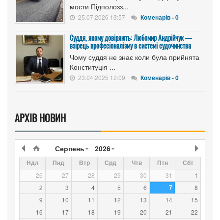
мости Підполозз...
25.07.2026 13:57
Коменарів - 0
Суддя, якому довіряють: Любомир Андрійчук —
взірець професіоналізму в системі судочинства
Чому суддя не знає коли була прийнята
Конституція ...
23.04.2025 12:09
Коменарів - 0
АРХІВ НОВИН
Серпень
2026
Ндл
Пнд
Втр
Срд
Чтв
Птн
Сбт
26
27
28
29
30
31
1
7
2
3
4
5
6
8
9
10
11
12
13
14
15
16
17
18
19
20
21
22