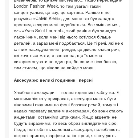
London Fashion Week, то там узагалі такий
концептуалізм, це вау, це картина. Раніше я не
розуміла «Calvin Klein», для мене він був занадто
простим, а зараз мені подобається. Все змінюється,
ось «Yves Saint Laurent», який раніше був занадто
лаконічним, коли мені від нього хотілося більше
деталей, а зараз мені подобається. Це ті речі, які не є
сліпим наслідуванням трендів, це дійсно класні речі,
які хочеться мати, я впевнена, що їх можна
використовувати не один рік, бо вони є тією базою,
тим стилем, що ніколи не вийде з моди.
Аксесуари: великі годинник і персні
Улюблені аксесуари — великі годинник і каблучки. Я
максималістка у прикрасах, аксесуари мають бути
цікавими і видними на фоні базових речей, тому я і
надаю перевагу великим аксесуарам, бо вони стають
акцентами, останніми штрихами. Якщо акценти не
будуть виразними, то весь образ виглядатиме сіро.
Люди, які люблять маленькі аксесуари, полюбляють
яскраві принти, шарфики та інші речі, які слугують