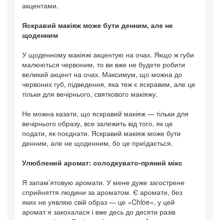
акцентами.
Яскравий макіяж може бути денним, але не
щоденним
У щоденному макіяжі акцентую на очах. Якщо ж губи
малюються червоним, то ви вже не будете робити
великий акцент на очах. Максимум, що можна до
червоних губ, підведення, яка теж є яскравим, але це
тільки для вечірнього, святкового макіяжу.
Не можна казати, що яскравий макіяж — тільки для
вечірнього образу, все залежить від того, як це
подати, як поєднати. Яскравий макіяж може бути
денним, але не щоденним, бо це приїдається.
Улюблений аромат: солодкувато-пряний мікс
Я запам’ятовую аромати. У мене дуже загострене
сприйняття людини за ароматом. Є аромати, без
яких не уявляю свій образ — це «Chloe», у цей
аромат я закохалася і вже десь до десяти разів