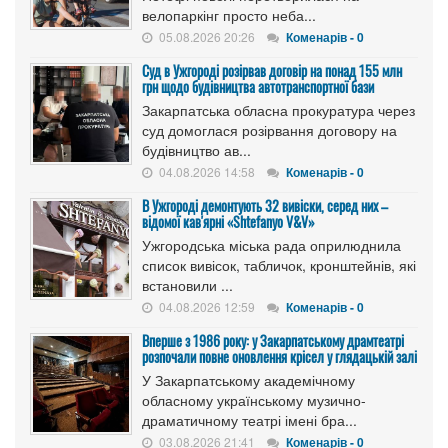
велопаркінг просто неба...
05.08.2026 20:26
Коменарів - 0
Cуд в Ужгороді розірвав договір на понад 155 млн
грн щодо будівництва автотранспортної бази
Закарпатська обласна прокуратура через
суд домоглася розірвання договору на
будівництво ав...
04.08.2026 14:58
Коменарів - 0
В Ужгороді демонтують 32 вивіски, серед них –
відомої кав'ярні «Shtefanyo V&V»
Ужгородська міська рада оприлюднила
список вивісок, табличок, кронштейнів, які
встановили ...
04.08.2026 12:59
Коменарів - 0
Вперше з 1986 року: у Закарпатському драмтеатрі
розпочали повне оновлення крісел у глядацькій залі
У Закарпатському академічному
обласному українському музично-
драматичному театрі імені бра...
03.08.2026 21:41
Коменарів - 0