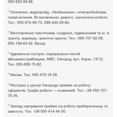
050-523-58-88.
* Опалення, водопровід, «безбашенки», електробойлери,
газові колонки. Встановлення, ремонт, сантехнічні роботи.
Тел.: 050-974-99-73, 099-240-09-84.
* Виготовлення пам’ятників, сходинок, підвіконників та ін. із
граніту, мармуру, гранітної крихти. Тел.: 095-707-92-09,
050-199-63-92, Віктор.
* Адвокатські послуги, перерахунок пенсій
військовослужбовцям, МВС. Ужгород, вул. Корзо, 13/12.
Тел. 050-658-70-82.
* Масаж. Тел. 095-475-18-38.
* Ресторан у центрі Ужгорода прийме на роботу
офіціантів. Графік роботи — позмінний. Тел. +38 050-707-
76-36.
* Заклад харчування прийме на роботу прибиральниць та
завгоспа. Тел. +38 050-414-44-30.