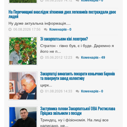
На Перечинщині внаслідок зіткнення двох легковиків постраждали двоє
людей
Ну дуже актуальна інформація....
06.08.2026 17:56
Коменарів - 0
Зі закарпатським ківі лохотрон?
Стратон - гівно був, є і буде. Даремно я
його не п...
05.06.2012 12:23
Коменарів - 49
Закарпатці вимагають покарати коньячних баронів
та повернути завод колективу
цирк...
01.08.2026 14:33
Коменарів - 0
Заступника голови Закарпатської ОВА Ростислава
Пріцака звільнили з посади
Триндєц, ну і фізіономія. На лиці все
написано, не...