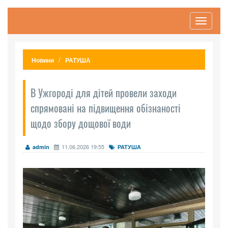
Toggle
navigati
Новини
РАТУША
В Ужгороді для дітей провели заходи
спрямовані на підвищення обізнаності
щодо збору дощової води
11.06.2026 19:55
admin
РАТУША