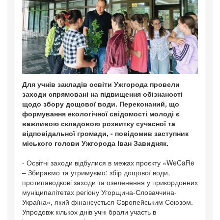
Для учнів закладів освіти Ужгорода провели
заходи спрямовані на підвищення обізнаності
щодо збору дощової води. Переконаний, що
формування екологічної свідомості молоді є
важливою складовою розвитку сучасної та
відповідальної громади, - повідомив заступник
міського голови Ужгорода Іван Завидняк.
- Освітні заходи відбулися в межах проєкту «WeCaRe
– Збираємо та утримуємо: збір дощової води,
протипаводкові заходи та озеленення у прикордонних
муніципалітетах регіону Угорщина-Словаччина-
Україна», який фінансується Європейським Союзом.
Упродовж кількох днів учні брали участь в