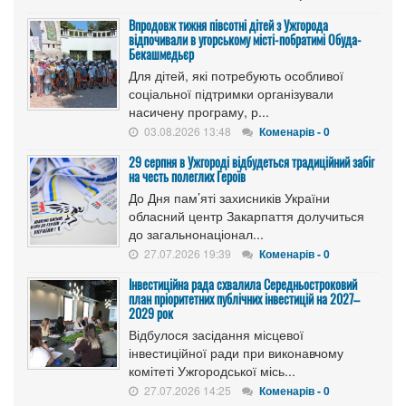
Впродовж тижня півсотні дітей з Ужгорода
відпочивали в угорському місті-побратимі Обуда-
Бекашмедьєр
Для дітей, які потребують особливої
соціальної підтримки організували
насичену програму, р...
03.08.2026 13:48
Коменарів - 0
29 серпня в Ужгороді відбудеться традиційний забіг
на честь полеглих Героїв
До Дня пам’яті захисників України
обласний центр Закарпаття долучиться
до загальнонаціонал...
27.07.2026 19:39
Коменарів - 0
Інвестиційна рада схвалила Середньостроковий
план пріоритетних публічних інвестицій на 2027–
2029 рок
Відбулося засідання місцевої
інвестиційної ради при виконавчому
комітеті Ужгородської місь...
27.07.2026 14:25
Коменарів - 0