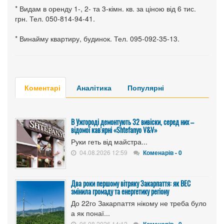
* Видам в оренду 1-, 2- та 3-кімн. кв. за ціною від 6 тис.
грн. Тел. 050-814-94-41.
* Винайму квартиру, будинок. Тел. 095-092-35-13.
Коментарі
Аналітика
Популярні
В Ужгороді демонтують 32 вивіски, серед них –
відомої кав'ярні «Shtefanyo V&V»
Руки геть від майстра...
04.08.2026 12:59
Коменарів - 0
Два роки першому вітряку Закарпаття: як ВЕС
змінила громаду та енергетику регіону
До 22го Закарпаття нікому не треба було
а як понаї...
06.08.2026 14:12
Коменарів - 0