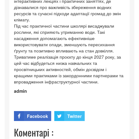
інтерактивних лекціях і практичних заняттях, де
дізнавалися про важливість збереження водних
ресурсів та сучасні підходи адаптації громад до змін
клімату.
Під час практичної частини школярі висаджували
рослини, які сприяють утриманню води. Такі
насадження допомагають ефективніше
використовувати опади, зменшують пересихання
ґрунту та позитивно впливають на стан довкілля.
Триватиме реалізація проєкту до кінця 2027 року, за
цей час відбудеться низка навчальних та
просвітницьких активностей, обмін досвідом і
кращими практиками із закордонними партнерами та
впровадження інфраструктурної частини.
admin
Facebook
Twitter
Коментарі :