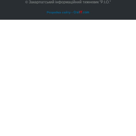
© Закарпатський інформаційний тижневик "Р.І.О."
Розробка сайту - Craf
IT
.com