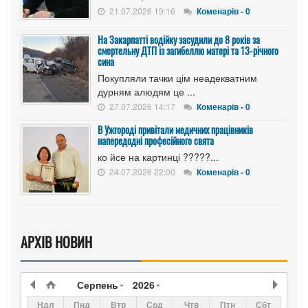
21.07.2026 19:16
Коменарів - 0
На Закарпатті водійку засудили до 8 років за
смертельну ДТП із загибеллю матері та 13-річного
сина
Покупляли тачки цім неадекватним
дурням алюдям це ...
27.07.2026 14:17
Коменарів - 0
В Ужгороді привітали медичних працівників
напередодні професійного свята
ко йсе на картинці ?????...
24.07.2026 22:00
Коменарів - 0
АРХІВ НОВИН
Серпень
2026
Ндл
Пнд
Втр
Срд
Чтв
Птн
Сбт