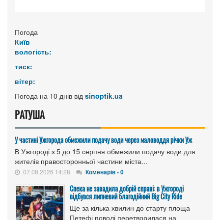
Погода
Київ
вологість:
тиск:
вітер:
Погода на 10 днів від
sinoptik.ua
РАТУША
У частині Ужгорода обмежили подачу води через маловоддя річки Уж
В Ужгороді з 5 до 15 серпня обмежили подачу води для
жителів правосторонньої частини міста...
07.08.2026 14:28
Коменарів - 0
Спека не завадила добрій справі: в Ужгороді
відбувся липневий благодійний Big City Ride
Ще за кілька хвилин до старту площа
Петефі поволі перетворилася на