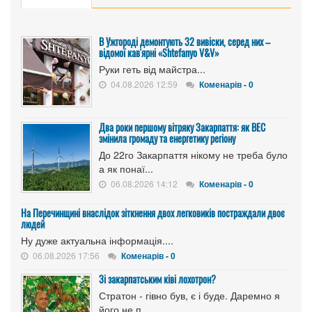
В Ужгороді демонтують 32 вивіски, серед них –
відомої кав'ярні «Shtefanyo V&V»
Руки геть від майстра...
04.08.2026 12:59
Коменарів - 0
Два роки першому вітряку Закарпаття: як ВЕС
змінила громаду та енергетику регіону
До 22го Закарпаття нікому не треба було
а як понаї...
06.08.2026 14:12
Коменарів - 0
На Перечинщині внаслідок зіткнення двох легковиків постраждали двоє
людей
Ну дуже актуальна інформація....
06.08.2026 17:56
Коменарів - 0
Зі закарпатським ківі лохотрон?
Стратон - гівно був, є і буде. Даремно я
його не п...