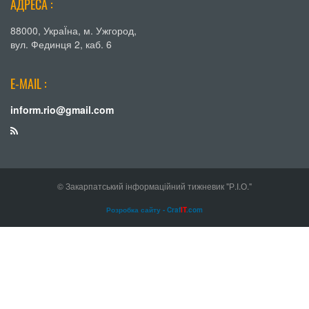
АДРЕСА :
88000, УкраЇна, м. Ужгород,
вул. Фединця 2, каб. 6
E-MAIL :
inform.rio@gmail.com
© Закарпатський інформаційний тижневик "Р.І.О."
Розробка сайту - Craf
IT
.com