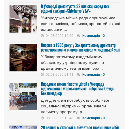
В Ужгороді демонтують 32 вивіски, серед них –
відомої кав'ярні «Shtefanyo V&V»
Ужгородська міська рада оприлюднила
список вивісок, табличок, кронштейнів, які
встановили ...
04.08.2026 12:59
Коменарів - 0
Вперше з 1986 року: у Закарпатському драмтеатрі
розпочали повне оновлення крісел у глядацькій залі
У Закарпатському академічному
обласному українському музично-
драматичному театрі імені бра...
03.08.2026 21:41
Коменарів - 0
Впродовж тижня півсотні дітей з Ужгорода
відпочивали в угорському місті-побратимі Обуда-
Бекашмедьєр
Для дітей, які потребують особливої
соціальної підтримки організували
насичену програму, р...
03.08.2026 13:48
Коменарів - 0
29 серпня в Ужгороді відбудеться традиційний забіг