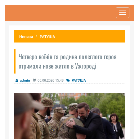
Toggle
navigati
Новини
РАТУША
Четверо воїнів та родина полеглого героя
отримали нове житло в Ужгороді
05.06.2026 15:48
admin
РАТУША