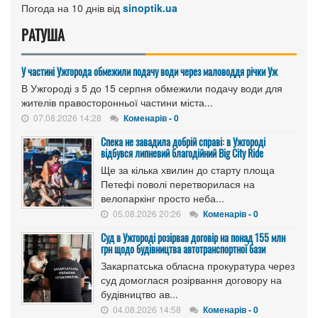
Погода на 10 днів від
sinoptik.ua
РАТУША
У частині Ужгорода обмежили подачу води через маловоддя річки Уж
В Ужгороді з 5 до 15 серпня обмежили подачу води для
жителів правосторонньої частини міста...
07.08.2026 14:28
Коменарів - 0
Спека не завадила добрій справі: в Ужгороді
відбувся липневий благодійний Big City Ride
Ще за кілька хвилин до старту площа
Петефі поволі перетворилася на
велопаркінг просто неба...
05.08.2026 20:26
Коменарів - 0
Cуд в Ужгороді розірвав договір на понад 155 млн
грн щодо будівництва автотранспортної бази
Закарпатська обласна прокуратура через
суд домоглася розірвання договору на
будівництво ав...
04.08.2026 14:58
Коменарів - 0