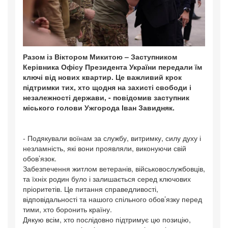
Разом із Віктором Микитою – Заступником
Керівника Офісу Президента України передали їм
ключі від нових квартир. Це важливий крок
підтримки тих, хто щодня на захисті свободи і
незалежності держави, - повідомив заступник
міського голови Ужгорода Іван Завидняк.
- Подякували воїнам за службу, витримку, силу духу і
незламність, які вони проявляли, виконуючи свій
обов’язок.
Забезпечення житлом ветеранів, військовослужбовців,
та їхніх родин було і залишається серед ключових
пріоритетів. Це питання справедливості,
відповідальності та нашого спільного обов’язку перед
тими, хто боронить країну.
Дякую всім, хто послідовно підтримує цю позицію,