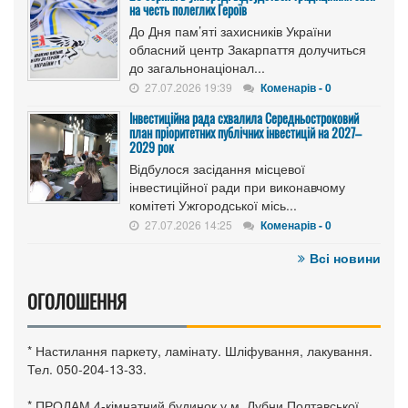
на честь полеглих Героїв
До Дня пам’яті захисників України
обласний центр Закарпаття долучиться
до загальнонаціонал...
27.07.2026 19:39
Коменарів - 0
Інвестиційна рада схвалила Середньостроковий
план пріоритетних публічних інвестицій на 2027–
2029 рок
Відбулося засідання місцевої
інвестиційної ради при виконавчому
комітеті Ужгородської місь...
27.07.2026 14:25
Коменарів - 0
Всі новини
ОГОЛОШЕННЯ
* Настилання паркету, ламінату. Шліфування, лакування.
Тел. 050-204-13-33.
* ПРОДАМ 4-кімнатний будинок у м. Лубни Полтавської