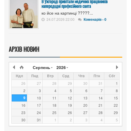
В Ужгороді привітали медичних працівників
напередодні професійного свята
ко йсе на картинці ?????...
24.07.2026 22:00
Коменарів - 0
АРХІВ НОВИН
Серпень
2026
Ндл
Пнд
Втр
Срд
Чтв
Птн
Сбт
26
27
28
29
30
31
1
2
3
4
5
6
7
8
9
10
11
12
13
14
15
16
17
18
19
20
21
22
23
24
25
26
27
28
29
30
31
1
2
3
4
5