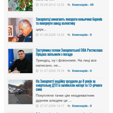
05.06.2012 12:23
Коменарів - 49
Закарпатці вимагають покарати коньячних баронів
та повернути завод колективу
цирк...
01.08.2026 14:33
Коменарів - 0
Заступника голови Закарпатської ОВА Ростислава
Пріцака звільнили з посади
Триндєц, ну і фізіономія. На лиці все
написано, не...
21.07.2026 19:16
Коменарів - 0
На Закарпатті водійку засудили до 8 років за
смертельну ДТП із загибеллю матері та 13-річного
сина
Покупляли тачки цім неадекватним
дурням алюдям це ...
27.07.2026 14:17
Коменарів - 0