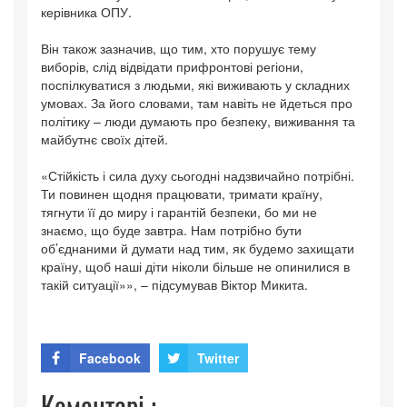
керівника ОПУ.
Він також зазначив, що тим, хто порушує тему
виборів, слід відвідати прифронтові регіони,
поспілкуватися з людьми, які виживають у складних
умовах. За його словами, там навіть не йдеться про
політику – люди думають про безпеку, виживання та
майбутнє своїх дітей.
«Стійкість і сила духу сьогодні надзвичайно потрібні.
Ти повинен щодня працювати, тримати країну,
тягнути її до миру і гарантій безпеки, бо ми не
знаємо, що буде завтра. Нам потрібно бути
об’єднаними й думати над тим, як будемо захищати
країну, щоб наші діти ніколи більше не опинилися в
такій ситуації»», – підсумував Віктор Микита.
Facebook
Twitter
Коментарі :