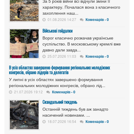
За 5 років війни всі відчули зміни її
характеру. Почалася вона з класичного
захоплення наш...
01.08.2026 14:27
Коменарів - 0
Військові гойдалки
Ворог класично розкачав українське
суспільство. В московському кремлі вже
давно дали завда...
25.07.2026 11:03
Коменарів - 0
В усіх областях завершено формування регіональних молодіжних
конгресів, обрано лідерів та делегатів
У липні в усіх областях завершено формування
регіональних молодіжних конгресів, обрано лід...
21.07.2026 19:12
Коменарів - 0
Скандальний тиждень
Останній тиждень був аж занадто
насичений новинами. ...
18.07.2026 16:54
Коменарів - 0