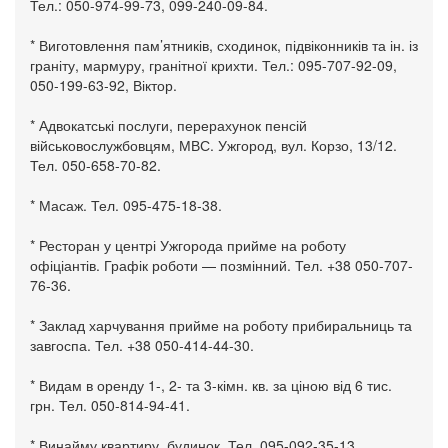
Тел.: 050-974-99-73, 099-240-09-84.
* Виготовлення пам’ятників, сходинок, підвіконників та ін. із
граніту, мармуру, гранітної крихти. Тел.: 095-707-92-09,
050-199-63-92, Віктор.
* Адвокатські послуги, перерахунок пенсій
військовослужбовцям, МВС. Ужгород, вул. Корзо, 13/12.
Тел. 050-658-70-82.
* Масаж. Тел. 095-475-18-38.
* Ресторан у центрі Ужгорода прийме на роботу
офіціантів. Графік роботи — позмінний. Тел. +38 050-707-
76-36.
* Заклад харчування прийме на роботу прибиральниць та
завгоспа. Тел. +38 050-414-44-30.
* Видам в оренду 1-, 2- та 3-кімн. кв. за ціною від 6 тис.
грн. Тел. 050-814-94-41.
* Винайму квартиру, будинок. Тел. 095-092-35-13.