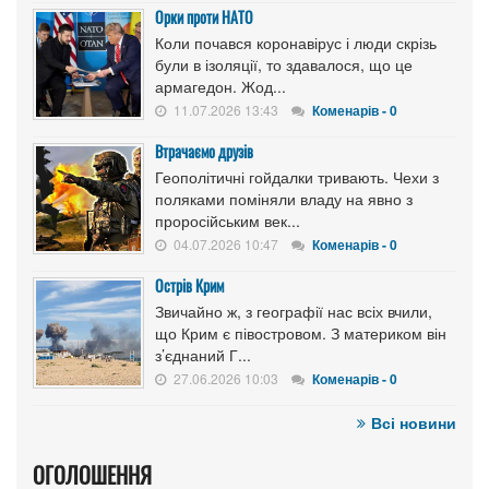
Орки проти НАТО
Коли почався коронавірус і люди скрізь
були в ізоляції, то здавалося, що це
армагедон. Жод...
11.07.2026 13:43
Коменарів - 0
Втрачаємо друзів
Геополітичні гойдалки тривають. Чехи з
поляками поміняли владу на явно з
проросійським век...
04.07.2026 10:47
Коменарів - 0
Острів Крим
Звичайно ж, з географії нас всіх вчили,
що Крим є півостровом. З материком він
з’єднаний Г...
27.06.2026 10:03
Коменарів - 0
Всі новини
ОГОЛОШЕННЯ