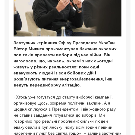
Заступник керівника Офісу Президента України
Віктор Микита прокоментував бажання окремих
політиків провести вибори під час війни. Він
наголосив, що, на жаль, окремі з них сьогодні
живуть у різних реальностях: поки одні
евакуюють людей із зон бойових дій і
розв’язують питання енергозабезпечення, інші
ведуть передвиборчу агітацію.
«Хтось уже готується до старту виборчої кампанії,
організовує щось, зокрема політичні заклики. А я
щодня спілкуюся з Президентом, і він жодного разу
не ставив завдання готуватися до виборів. Ми
говоримо про реальні проблеми: скільки людей
евакуювали в Куп’янську, чому вісім годин певний
населений пункт без світла тощо», – заявив заступник