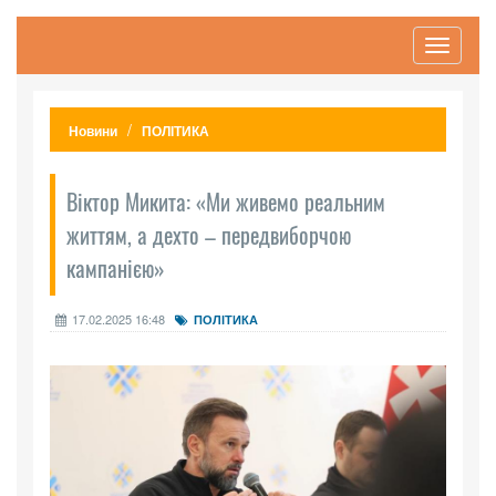
Toggle
navigati
Новини
ПОЛІТИКА
Віктор Микита: «Ми живемо реальним
життям, а дехто – передвиборчою
кампанією»
17.02.2025 16:48
ПОЛІТИКА