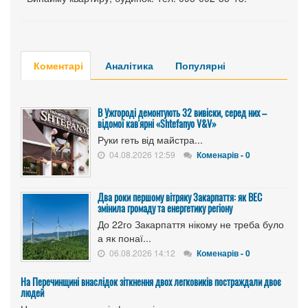
Коментарі
Аналітика
Популярні
В Ужгороді демонтують 32 вивіски, серед них –
відомої кав'ярні «Shtefanyo V&V»
Руки геть від майстра...
04.08.2026 12:59
Коменарів - 0
Два роки першому вітряку Закарпаття: як ВЕС
змінила громаду та енергетику регіону
До 22го Закарпаття нікому не треба було
а як понаї...
06.08.2026 14:12
Коменарів - 0
На Перечинщині внаслідок зіткнення двох легковиків постраждали двоє
людей