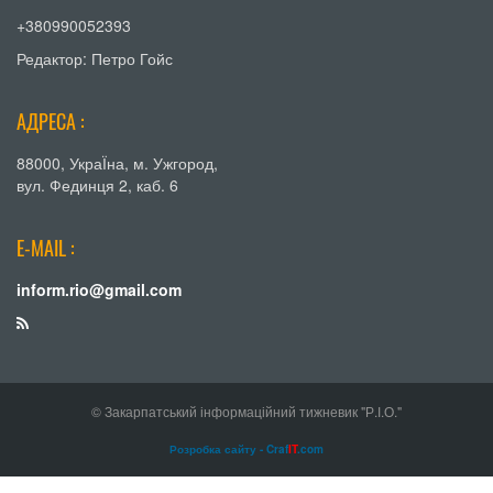
+380990052393
Редактор: Петро Гойс
АДРЕСА :
88000, УкраЇна, м. Ужгород,
вул. Фединця 2, каб. 6
E-MAIL :
inform.rio@gmail.com
© Закарпатський інформаційний тижневик "Р.І.О."
Розробка сайту - Craf
IT
.com