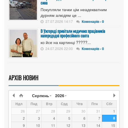
сина
Покупляли тачки цім неадекватним
дурням алюдям це ...
27.07.2026 14:17
Коменарів - 0
В Ужгороді привітали медичних працівників
напередодні професійного свята
ко йсе на картинці ?????...
24.07.2026 22:00
Коменарів - 0
АРХІВ НОВИН
Серпень
2026
Ндл
Пнд
Втр
Срд
Чтв
Птн
Сбт
26
27
28
29
30
31
1
8
2
3
4
5
6
7
9
10
11
12
13
14
15