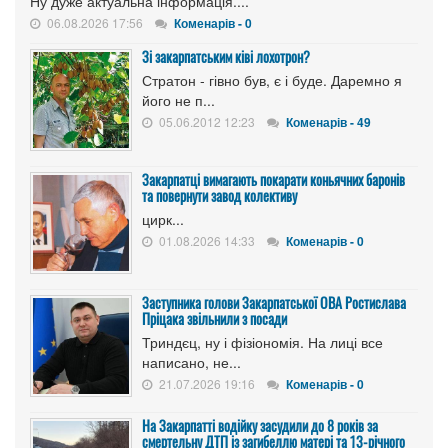
Ну дуже актуальна інформація....
06.08.2026 17:56
Коменарів - 0
Зі закарпатським ківі лохотрон?
Стратон - гівно був, є і буде. Даремно я
його не п...
05.06.2012 12:23
Коменарів - 49
Закарпатці вимагають покарати коньячних баронів
та повернути завод колективу
цирк...
01.08.2026 14:33
Коменарів - 0
Заступника голови Закарпатської ОВА Ростислава
Пріцака звільнили з посади
Триндєц, ну і фізіономія. На лиці все
написано, не...
21.07.2026 19:16
Коменарів - 0
На Закарпатті водійку засудили до 8 років за
смертельну ДТП із загибеллю матері та 13-річного