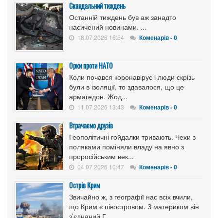
Скандальний тиждень
Останній тиждень був аж занадто
насичений новинами. ...
18.07.2026 16:54
Коменарів - 0
Орки проти НАТО
Коли почався коронавірус і люди скрізь
були в ізоляції, то здавалося, що це
армагедон. Жод...
11.07.2026 13:43
Коменарів - 0
Втрачаємо друзів
Геополітичні гойдалки тривають. Чехи з
поляками поміняли владу на явно з
проросійським век...
04.07.2026 10:47
Коменарів - 0
Острів Крим
Звичайно ж, з географії нас всіх вчили,
що Крим є півостровом. З материком він
з’єднаний Г...