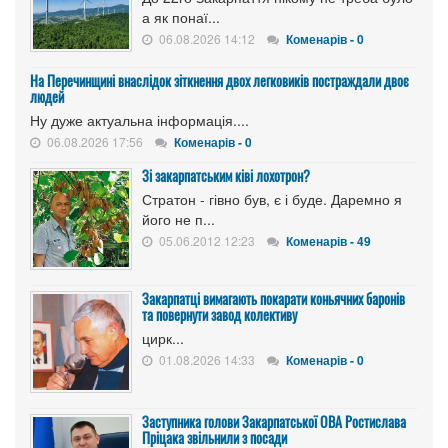
а як понаї...
06.08.2026 14:12
Коменарів - 0
На Перечинщині внаслідок зіткнення двох легковиків постраждали двоє
людей
Ну дуже актуальна інформація....
06.08.2026 17:56
Коменарів - 0
Зі закарпатським ківі лохотрон?
Стратон - гівно був, є і буде. Даремно я
його не п...
05.06.2012 12:23
Коменарів - 49
Закарпатці вимагають покарати коньячних баронів
та повернути завод колективу
цирк...
01.08.2026 14:33
Коменарів - 0
Заступника голови Закарпатської ОВА Ростислава
Пріцака звільнили з посади