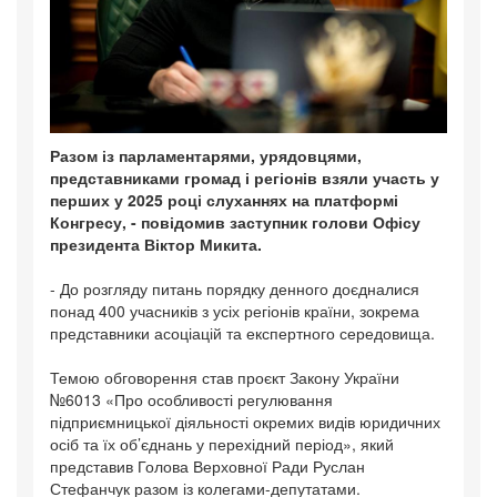
Разом із парламентарями, урядовцями,
представниками громад і регіонів взяли участь у
перших у 2025 році слуханнях на платформі
Конгресу, - повідомив заступник голови Офісу
президента Віктор Микита.
- До розгляду питань порядку денного доєдналися
понад 400 учасників з усіх регіонів країни, зокрема
представники асоціацій та експертного середовища.
Темою обговорення став проєкт Закону України
№6013 «Про особливості регулювання
підприємницької діяльності окремих видів юридичних
осіб та їх об’єднань у перехідний період», який
представив Голова Верховної Ради Руслан
Стефанчук разом із колегами-депутатами.