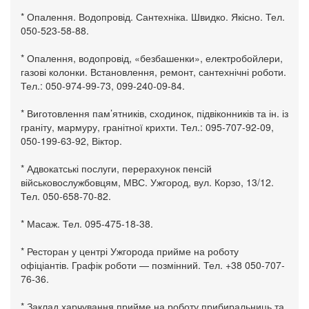
* Опалення. Водопровід. Сантехніка. Швидко. Якісно. Тел.
050-523-58-88.
* Опалення, водопровід, «безбашенки», електробойлери,
газові колонки. Встановлення, ремонт, сантехнічні роботи.
Тел.: 050-974-99-73, 099-240-09-84.
* Виготовлення пам’ятників, сходинок, підвіконників та ін. із
граніту, мармуру, гранітної крихти. Тел.: 095-707-92-09,
050-199-63-92, Віктор.
* Адвокатські послуги, перерахунок пенсій
військовослужбовцям, МВС. Ужгород, вул. Корзо, 13/12.
Тел. 050-658-70-82.
* Масаж. Тел. 095-475-18-38.
* Ресторан у центрі Ужгорода прийме на роботу
офіціантів. Графік роботи — позмінний. Тел. +38 050-707-
76-36.
* Заклад харчування прийме на роботу прибиральниць та