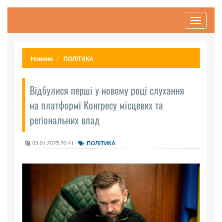
Toggle
navigati
Новини
ПОЛІТИКА
Відбулися перші у новому році слухання
на платформі Конгресу місцевих та
регіональних влад
03.01.2025 20:41
ПОЛІТИКА