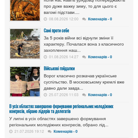
про дуже важку зиму, то для цього є
вагомі підстави....
08.08.2026 12:00
Коменарів - 0
Самі проти себе
За 5 років війни всі відчули зміни її
характеру. Почалася вона з класичного
захоплення наш...
01.08.2026 14:27
Коменарів - 0
Військові гойдалки
Ворог класично розкачав українське
суспільство. В московському кремлі вже
давно дали завда...
25.07.2026 11:03
Коменарів - 0
В усіх областях завершено формування регіональних молодіжних
конгресів, обрано лідерів та делегатів
У липні в усіх областях завершено формування
регіональних молодіжних конгресів, обрано лід...
21.07.2026 19:12
Коменарів - 0