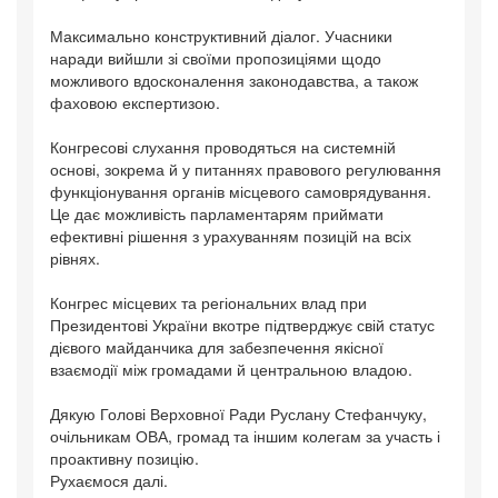
Максимально конструктивний діалог. Учасники
наради вийшли зі своїми пропозиціями щодо
можливого вдосконалення законодавства, а також
фаховою експертизою.
Конгресові слухання проводяться на системній
основі, зокрема й у питаннях правового регулювання
функціонування органів місцевого самоврядування.
Це дає можливість парламентарям приймати
ефективні рішення з урахуванням позицій на всіх
рівнях.
Конгрес місцевих та регіональних влад при
Президентові України вкотре підтверджує свій статус
дієвого майданчика для забезпечення якісної
взаємодії між громадами й центральною владою.
Дякую Голові Верховної Ради Руслану Стефанчуку,
очільникам ОВА, громад та іншим колегам за участь і
проактивну позицію.
Рухаємося далі.