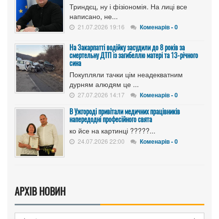
Триндєц, ну і фізіономія. На лиці все
написано, не...
21.07.2026 19:16
Коменарів - 0
На Закарпатті водійку засудили до 8 років за
смертельну ДТП із загибеллю матері та 13-річного
сина
Покупляли тачки цім неадекватним
дурням алюдям це ...
27.07.2026 14:17
Коменарів - 0
В Ужгороді привітали медичних працівників
напередодні професійного свята
ко йсе на картинці ?????...
24.07.2026 22:00
Коменарів - 0
АРХІВ НОВИН