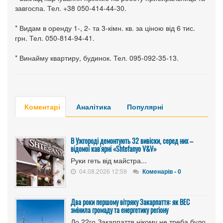
завгоспа. Тел. +38 050-414-44-30.
* Видам в оренду 1-, 2- та 3-кімн. кв. за ціною від 6 тис.
грн. Тел. 050-814-94-41.
* Винайму квартиру, будинок. Тел. 095-092-35-13.
Коментарі
Аналітика
Популярні
В Ужгороді демонтують 32 вивіски, серед них –
відомої кав'ярні «Shtefanyo V&V»
Руки геть від майстра...
04.08.2026 12:59
Коменарів - 0
Два роки першому вітряку Закарпаття: як ВЕС
змінила громаду та енергетику регіону
До 22го Закарпаття нікому не треба було