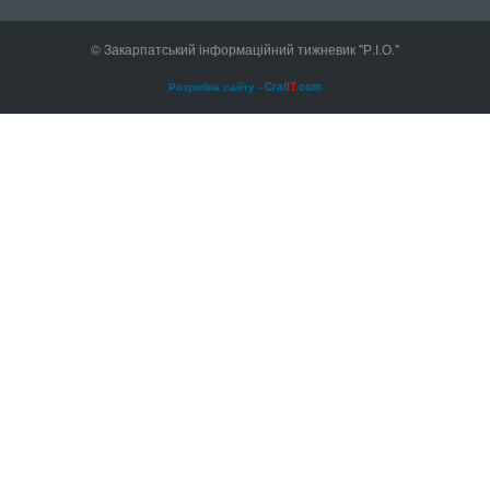
© Закарпатський інформаційний тижневик "Р.І.О."
Розробка сайту - Craf
IT
.com