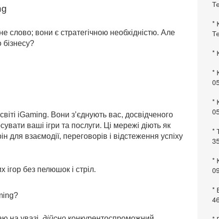
Те
ng
* 
не слово; вони є стратегічною необхідністю. Але
Те
о бізнесу?
* 
* 
0
* 
0
світі iGaming. Вони з’єднують вас, досвідченого
сувати ваші ігри та послуги. Ці мережі діють як
* 
 для взаємодії, переговорів і відстеження успіху
35
* 
 ігор без пелюшок і стріл.
09
*
ming?
46
ю на увазі,
дійсно
конкурентоспроможний.