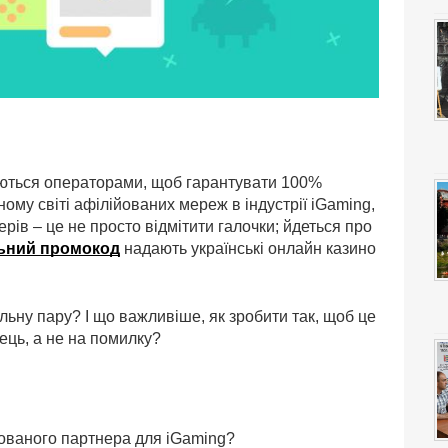
аються операторами, щоб гарантувати 100%
ному світі афілійованих мереж в індустрії iGaming,
рів – це не просто відмітити галочки; йдеться про
ьний промокод
надають українські онлайн казино
льну пару? І що важливіше, як зробити так, щоб це
ець, а не на помилку?
ованого партнера для iGaming?