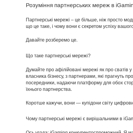
Розуміння партнерських мереж в iGami
Партнерські мережі – це більше, ніж просто мод
що це таке, і чому вони є секретом успіху вашог
Давайте розберемо це.
Що таке партнерські мережі?
Думайте про афілійовані мережі як про сватів у 
власника бізнесу, з партнерами, які прагнуть про
посередники, надаючи платформу для обох сторін
їхнього партнерства.
Коротше кажучи, вони — купідони світу цифрових
Чому партнерські мережі є вирішальними в iGa
Ось угода: iGaming конкурентоспроможний. Я ма