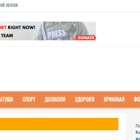
НІЙ ЗВ'ЯЗОК
РАТУША
СПОРТ
ДОЗВІЛЛЯ
ЗДОРОВ'Я
КРИМІНАЛ
ФО
П
К
в