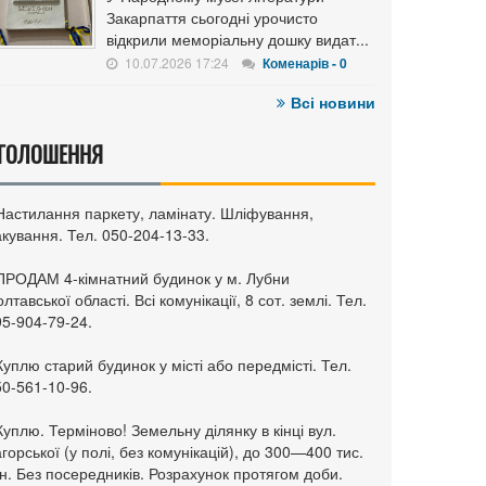
Закарпаття сьогодні урочисто
відкрили меморіальну дошку видат...
10.07.2026 17:24
Коменарів - 0
Всі новини
ГОЛОШЕННЯ
 Настилання паркету, ламінату. Шліфування,
кування. Тел. 050-204-13-33.
 ПРОДАМ 4-кімнатний будинок у м. Лубни
лтавської області. Всі комунікації, 8 сот. землі. Тел.
95-904-79-24.
Куплю старий будинок у місті або передмісті. Тел.
50-561-10-96.
Куплю. Терміново! Земельну ділянку в кінці вул.
горської (у полі, без комунікацій), до 300—400 тис.
н. Без посередників. Розрахунок протягом доби.