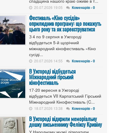
спадщина нашого краю оживе в т...
20.07.2026 19:05
Коменарів - 0
Фестиваль «Кіно сусідів»
оприлюднив програму: що покажуть
цього року та як зареєструватися
З 4 по 9 серпня в Ужгороді
відбудеться 5-й щорічний
міжнародний кінофестиваль «Кіно
сусіді...
20.07.2026 14:55
Коменарів - 0
В Ужгороді відбудеться
Міжнародний гірський
кінофестиваль
17-20 вересня в Ужгороді
відбудеться VII Карпатський Гірський
Міжнародний Кінофестиваль (C...
18.07.2026 13:38
Коменарів - 0
В Ужгороді відкрили меморіальну
дошку письменнику Феліксу Кривіну
У Народному музеї літератури