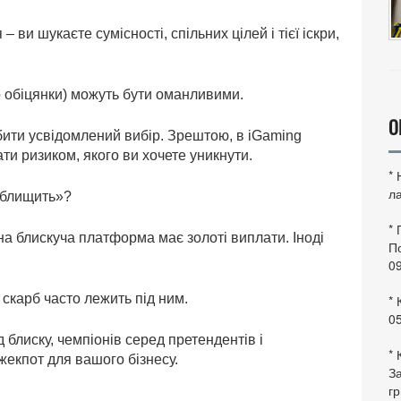
ви шукаєте сумісності, спільних цілей і тієї іскри,
бо обіцянки) можуть бути оманливими.
О
бити усвідомлений вибір. Зрештою, в iGaming
и ризиком, якого ви хочете уникнути.
*
ла
о блищить»?
*
жна блискуча платформа має золоті виплати. Іноді
По
0
 скарб часто лежить під ним.
* 
0
 блиску, чемпіонів серед претендентів і
* 
жекпот для вашого бізнесу.
За
гр