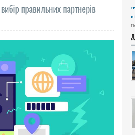
 вибір правильних партнерів
т
ві
По
Д