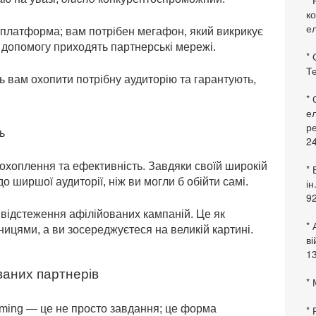
* 
ко
ел
 платформа; вам потрібен мегафон, який викрикує
а допомогу приходять партнерські мережі.
* 
Те
 вам охопити потрібну аудиторію та гарантують,
*
ел
ре
ь
24
охоплення та ефективність. Завдяки своїй широкій
* 
 ширшої аудиторії, ніж ви могли б обійти самі.
ін
92
 відстеження афілійованих кампаній. Це як
* 
ницями, а ви зосереджуєтеся на великій картині.
в
13
ваних партнерів
* 
aming — це не просто завдання; це форма
*