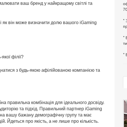
оф
малювати ваш бренд у найкращому світлі та
70
*
 і як він може визначити долю вашого iGaming
пр
* 
ти
* 
якої філії?
днатися з будь-якою афілійованою компанією та
бна правильна комбінація для ідеального досвіду.
аудиторію та підхід. Правильний партнер iGaming
 на вашу бажану демографічну групу та має
. Йдеться про якість, а не лише про кількість.