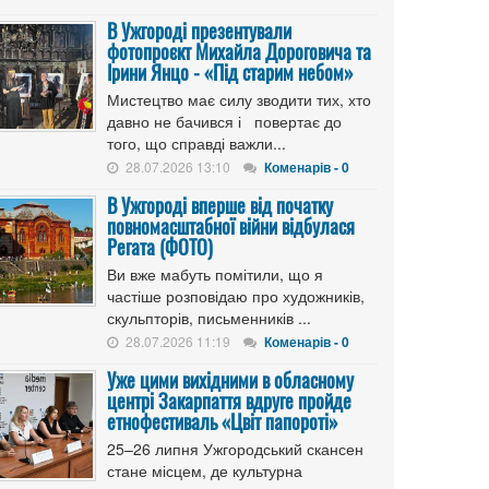
В Ужгороді презентували
фотопроєкт Михайла Дороговича та
Ірини Янцо - «Під старим небом»
Мистецтво має силу зводити тих, хто
давно не бачився і повертає до
того, що справді важли...
28.07.2026 13:10
Коменарів - 0
В Ужгороді вперше від початку
повномасштабної війни відбулася
Регата (ФОТО)
Ви вже мабуть помітили, що я
частіше розповідаю про художників,
скульпторів, письменників ...
28.07.2026 11:19
Коменарів - 0
Уже цими вихідними в обласному
центрі Закарпаття вдруге пройде
етнофестиваль «Цвіт папороті»
25–26 липня Ужгородський скансен
стане місцем, де культурна