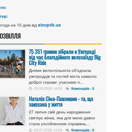
иск:
тер:
года на 10 днів від
sinoptik.ua
ОЗВІЛЛЯ
75 351 гривню зібрали в Ужгороді
під час благодійного велозаїзду Big
Сity Ride
Днями велоспільнота об’єднала
ужгородців та гостей міста навколо
доброї справи: учасники п...
03.08.2026 14:05
Коменарів - 0
Наталія Сіма-Павлишин - та, що
закохана у життя
27 липня свій день народження
святкує жінка, яка для мене давно
стала уособленням справжнь...
29.07.2026 13:00
Коменарів - 0