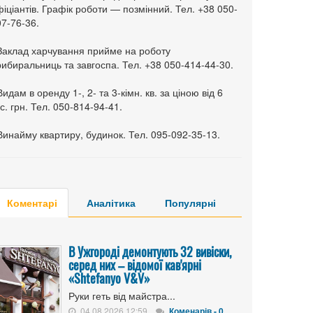
іціантів. Графік роботи — позмінний. Тел. +38 050-
7-76-36.
 Заклад харчування прийме на роботу
ибиральниць та завгоспа. Тел. +38 050-414-44-30.
Видам в оренду 1-, 2- та 3-кімн. кв. за ціною від 6
с. грн. Тел. 050-814-94-41.
Винайму квартиру, будинок. Тел. 095-092-35-13.
Коментарі
Аналітика
Популярні
В Ужгороді демонтують 32 вивіски,
серед них – відомої кав'ярні
«Shtefanyo V&V»
Руки геть від майстра...
04.08.2026 12:59
Коменарів - 0