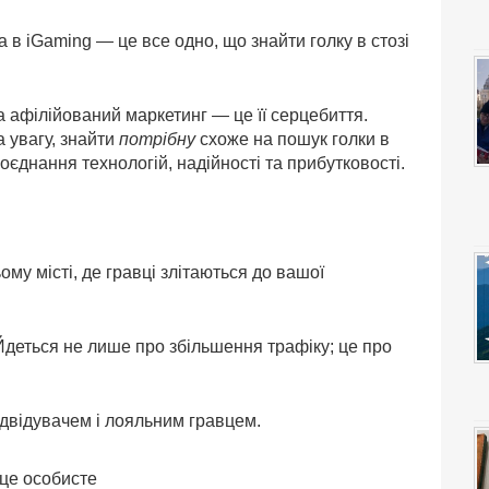
в iGaming — це все одно, що знайти голку в стозі
 афілійований маркетинг — це її серцебиття.
а увагу, знайти
потрібну
схоже на пошук голки в
 поєднання технологій, надійності та прибутковості.
ьому місті, де гравці злітаються до вашої
Йдеться не лише про збільшення трафіку; це про
ідвідувачем і лояльним гравцем.
 це особисте