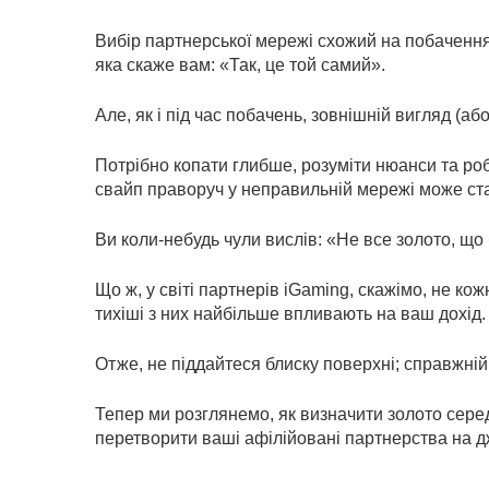
Вибір партнерської мережі схожий на побачення – 
яка скаже вам: «Так, це той самий».
Але, як і під час побачень, зовнішній вигляд (а
Потрібно копати глибше, розуміти нюанси та ро
свайп праворуч у неправильній мережі може стат
Ви коли-небудь чули вислів: «Не все золото, щ
Що ж, у світі партнерів iGaming, скажімо, не ко
тихіші з них найбільше впливають на ваш дохід.
Отже, не піддайтеся блиску поверхні; справжній
Тепер ми розглянемо, як визначити золото серед
перетворити ваші афілійовані партнерства на д