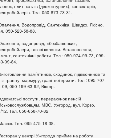
Ремонт, профілактика, встановлення газових
лонок, плит, котлів (двоконтурних), конвекторів,
ектробойлерів. Тел. 050-673-73-31.
Опалення. Водопровід. Сантехніка. Швидко. Якісно.
л. 050-523-58-88.
 Опалення, водопровід, «безбашенки»,
ектробойлери, газові колонки. Встановлення,
монт, сантехнічні роботи. Тел.: 050-974-99-73, 099-
0-09-84.
Виготовлення пам’ятників, сходинок, підвіконників та
. із граніту, мармуру, гранітної крихти. Тел.: 095-707-
-09, 050-199-63-92, Віктор.
Адвокатські послуги, перерахунок пенсій
ійськовослужбовцям, МВС. Ужгород, вул. Корзо,
/12. Тел. 050-658-70-82.
Масаж. Тел. 095-475-18-38.
 Ресторан у центрі Ужгорода прийме на роботу