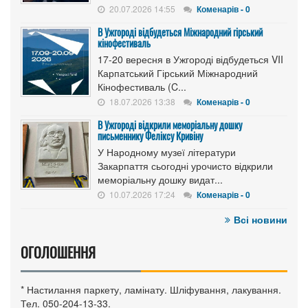
20.07.2026 14:55
Коменарів - 0
В Ужгороді відбудеться Міжнародний гірський
кінофестиваль
17-20 вересня в Ужгороді відбудеться VII
Карпатський Гірський Міжнародний
Кінофестиваль (C...
18.07.2026 13:38
Коменарів - 0
В Ужгороді відкрили меморіальну дошку
письменнику Феліксу Кривіну
У Народному музеї літератури
Закарпаття сьогодні урочисто відкрили
меморіальну дошку видат...
10.07.2026 17:24
Коменарів - 0
Всі новини
ОГОЛОШЕННЯ
* Настилання паркету, ламінату. Шліфування, лакування.
Тел. 050-204-13-33.