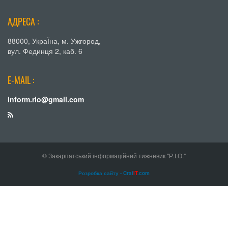
АДРЕСА :
88000, УкраЇна, м. Ужгород,
вул. Фединця 2, каб. 6
E-MAIL :
inform.rio@gmail.com
© Закарпатський інформаційний тижневик "Р.І.О."
Розробка сайту - Craf
IT
.com