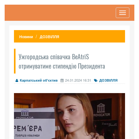
Toggle
navigati
Новини
ДОЗВІЛЛЯ
Ужгородська співачка BeAtriS
отримуватиме стипендію Президента
24.01.2024 16:31
Карпатський об'єктив
ДОЗВІЛЛЯ