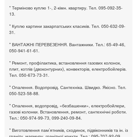
* Терміново куплю 1-, 2-кімн. квартиру. Тел. 095-092-35-
13.
* Куплю картини закарпатських класиків. Тел. 050-632-09-
31.
* ВАНТАЖНІ ПЕРЕВЕЗЕННЯ. Вантажники. Тел.: 65-49-46,
050-941-61-61.
* Ремонт, профілактика, встановлення газових колонок,
плит, котлів (двоконтурних), конвекторів, електробойлерів.
Тел. 050-673-73-31.
* Опалення. Водопровід. Сантехніка. Швидко. Якісно. Тел.
050-523-58-88.
* Опалення, водопровід, «безбашенки», електробойлери,
газові колонки. Встановлення, ремонт, сантехнічні роботи.
Тел.: 050-974-99-73, 099-240-09-84.
* Виготовлення пам’ятників, сходинок, підвіконників та ін. із
граніту, мармуру, гранітної крихти. Тел.: 095-707-92-09,