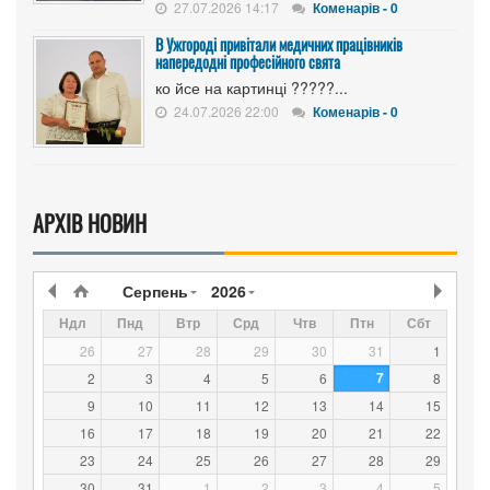
27.07.2026 14:17
Коменарів - 0
В Ужгороді привітали медичних працівників
напередодні професійного свята
ко йсе на картинці ?????...
24.07.2026 22:00
Коменарів - 0
АРХІВ НОВИН
Серпень
2026
Ндл
Пнд
Втр
Срд
Чтв
Птн
Сбт
26
27
28
29
30
31
1
7
2
3
4
5
6
8
9
10
11
12
13
14
15
16
17
18
19
20
21
22
23
24
25
26
27
28
29
30
31
1
2
3
4
5