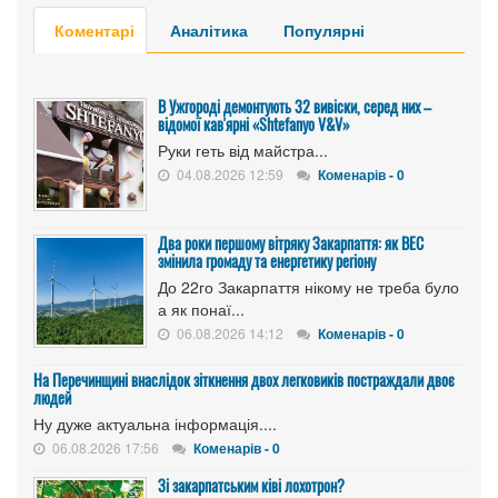
Коментарі
Аналітика
Популярні
В Ужгороді демонтують 32 вивіски, серед них –
відомої кав'ярні «Shtefanyo V&V»
Руки геть від майстра...
04.08.2026 12:59
Коменарів - 0
Два роки першому вітряку Закарпаття: як ВЕС
змінила громаду та енергетику регіону
До 22го Закарпаття нікому не треба було
а як понаї...
06.08.2026 14:12
Коменарів - 0
На Перечинщині внаслідок зіткнення двох легковиків постраждали двоє
людей
Ну дуже актуальна інформація....
06.08.2026 17:56
Коменарів - 0
Зі закарпатським ківі лохотрон?