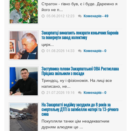
Стратон - гівно був, є і буде. Даремно я
його не п...
05.06.2012 12:23
Коменарів - 49
Закарпатці вимагають покарати коньячних баронів
та повернути завод колективу
цирк...
01.08.2026 14:33
Коменарів - 0
Заступника голови Закарпатської ОВА Ростислава
Пріцака звільнили з посади
Триндєц, ну і фізіономія. На лиці все
написано, не...
21.07.2026 19:16
Коменарів - 0
На Закарпатті водійку засудили до 8 років за
смертельну ДТП із загибеллю матері та 13-річного
сина
Покупляли тачки цім неадекватним
дурням алюдям це ...