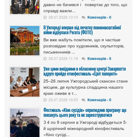
давно не бачився і повертає до того, що
справді важли...
28.07.2026 13:10
Коменарів - 0
В Ужгороді вперше від початку повномасштабної
війни відбулася Регата (ФОТО)
Ви вже мабуть помітили, що я частіше
розповідаю про художників, скульпторів,
письменників ...
28.07.2026 11:19
Коменарів - 0
Уже цими вихідними в обласному центрі Закарпаття
вдруге пройде етнофестиваль «Цвіт папороті»
25–26 липня Ужгородський скансен стане
місцем, де культурна спадщина нашого
краю оживе в т...
20.07.2026 19:05
Коменарів - 0
Фестиваль «Кіно сусідів» оприлюднив програму: що
покажуть цього року та як зареєструватися
З 4 по 9 серпня в Ужгороді відбудеться 5-
й щорічний міжнародний кінофестиваль
«Кіно сусіді...