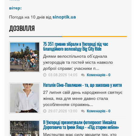
вітер:
Погода на 10 днів від
sinoptik.ua
ДОЗВІЛЛЯ
75 351 гривню зібрали в Ужгороді під час
благодійного велозаїзду Big Сity Ride
Днями велоспільнота об’єднала
ужгородців та гостей міста навколо
доброї справи: учасники п...
03.08.2026 14:05
Коменарів - 0
Наталія Сіма-Павлишин - та, що закохана у життя
27 липня свій день народження святкує
жінка, яка для мене давно стала
уособленням справжнь...
29.07.2026 13:00
Коменарів - 0
В Ужгороді презентували фотопроєкт Михайла
Дороговича та Ірини Янцо - «Під старим небом»
Мистецтво має силу зводити тих, хто