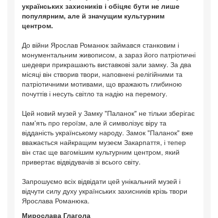
українських захисників і обіцяє бути не лише
популярним, але й значущим культурним
центром.
До війни Ярослав Романюк займався станковим і
монументальним живописом, а зараз його патріотичні
шедеври прикрашають виставкові зали замку. За два
місяці він створив твори, наповнені релігійними та
патріотичними мотивами, що вражають глибиною
почуттів і несуть світло та надію на перемогу.
Цей новий музей у Замку "Паланок" не тільки зберігає
пам'ять про героїзм, але й символізує віру та
відданість українському народу. Замок "Паланок" вже
вважається найкращим музеєм Закарпаття, і тепер
він стає ще вагомішим культурним центром, який
привертає відвідувачів зі всього світу.
Запрошуємо всіх відвідати цей унікальний музей і
відчути силу духу українських захисників крізь твори
Ярослава Романюка.
Мирослава Глагола