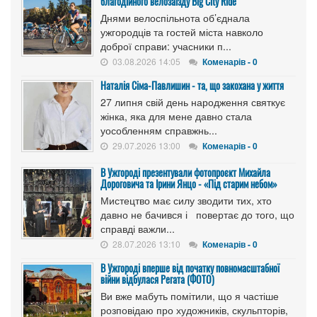
благодійного велозаїзду Big Сity Ride
Днями велоспільнота об’єднала
ужгородців та гостей міста навколо
доброї справи: учасники п...
03.08.2026 14:05
Коменарів - 0
Наталія Сіма-Павлишин - та, що закохана у життя
27 липня свій день народження святкує
жінка, яка для мене давно стала
уособленням справжнь...
29.07.2026 13:00
Коменарів - 0
В Ужгороді презентували фотопроєкт Михайла
Дороговича та Ірини Янцо - «Під старим небом»
Мистецтво має силу зводити тих, хто
давно не бачився і повертає до того, що
справді важли...
28.07.2026 13:10
Коменарів - 0
В Ужгороді вперше від початку повномасштабної
війни відбулася Регата (ФОТО)
Ви вже мабуть помітили, що я частіше
розповідаю про художників, скульпторів,