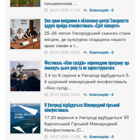
письменників ...
28.07.2026 11:19
Коменарів - 0
Уже цими вихідними в обласному центрі Закарпаття
вдруге пройде етнофестиваль «Цвіт папороті»
25–26 липня Ужгородський скансен стане
місцем, де культурна спадщина нашого
краю оживе в т...
20.07.2026 19:05
Коменарів - 0
Фестиваль «Кіно сусідів» оприлюднив програму: що
покажуть цього року та як зареєструватися
З 4 по 9 серпня в Ужгороді відбудеться 5-
й щорічний міжнародний кінофестиваль
«Кіно сусіді...
20.07.2026 14:55
Коменарів - 0
В Ужгороді відбудеться Міжнародний гірський
кінофестиваль
17-20 вересня в Ужгороді відбудеться VII
Карпатський Гірський Міжнародний
Кінофестиваль (C...
18.07.2026 13:38
Коменарів - 0