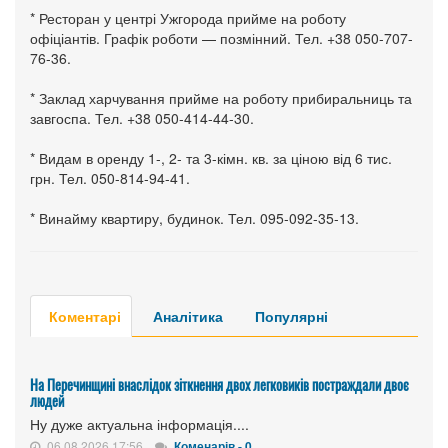
* Ресторан у центрі Ужгорода прийме на роботу
офіціантів. Графік роботи — позмінний. Тел. +38 050-707-
76-36.
* Заклад харчування прийме на роботу прибиральниць та
завгоспа. Тел. +38 050-414-44-30.
* Видам в оренду 1-, 2- та 3-кімн. кв. за ціною від 6 тис.
грн. Тел. 050-814-94-41.
* Винайму квартиру, будинок. Тел. 095-092-35-13.
Коментарі
Аналітика
Популярні
На Перечинщині внаслідок зіткнення двох легковиків постраждали двоє
людей
Ну дуже актуальна інформація....
06.08.2026 17:56
Коменарів - 0