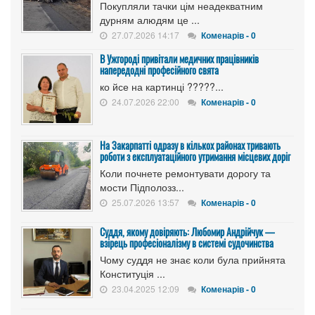
Покупляли тачки цім неадекватним
дурням алюдям це ...
27.07.2026 14:17
Коменарів - 0
В Ужгороді привітали медичних працівників
напередодні професійного свята
ко йсе на картинці ?????...
24.07.2026 22:00
Коменарів - 0
На Закарпатті одразу в кількох районах тривають
роботи з експлуатаційного утримання місцевих доріг
Коли почнете ремонтувати дорогу та
мости Підполозз...
25.07.2026 13:57
Коменарів - 0
Суддя, якому довіряють: Любомир Андрійчук —
взірець професіоналізму в системі судочинства
Чому суддя не знає коли була прийнята
Конституція ...
23.04.2025 12:09
Коменарів - 0