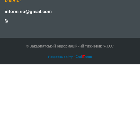
inform.rio@gmail.com
© Закарпатський інформаційний тижневик "Р.І.О."
Розробка сайту - Craf
IT
.com