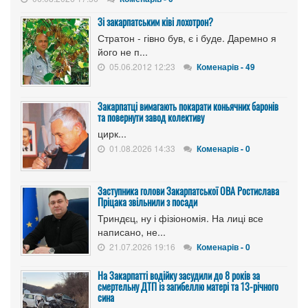
Зі закарпатським ківі лохотрон?
Стратон - гівно був, є і буде. Даремно я
його не п...
05.06.2012 12:23
Коменарів - 49
Закарпатці вимагають покарати коньячних баронів
та повернути завод колективу
цирк...
01.08.2026 14:33
Коменарів - 0
Заступника голови Закарпатської ОВА Ростислава
Пріцака звільнили з посади
Триндєц, ну і фізіономія. На лиці все
написано, не...
21.07.2026 19:16
Коменарів - 0
На Закарпатті водійку засудили до 8 років за
смертельну ДТП із загибеллю матері та 13-річного
сина