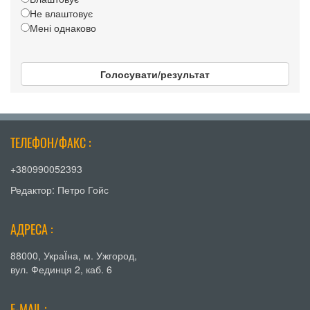
Не влаштовує
Мені однаково
Голосувати/результат
ТЕЛЕФОН/ФАКС :
+380990052393
Редактор: Петро Гойс
АДРЕСА :
88000, УкраЇна, м. Ужгород,
вул. Фединця 2, каб. 6
E-MAIL :