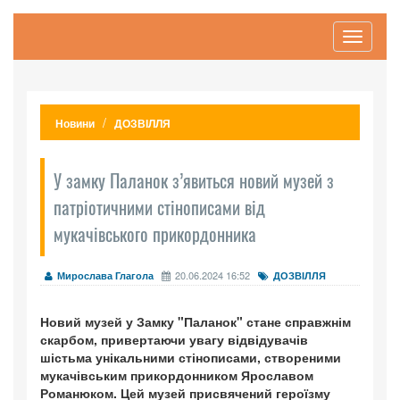
Toggle
navigati
Новини
ДОЗВІЛЛЯ
У замку Паланок з’явиться новий музей з
патріотичними стінописами від
мукачівського прикордонника
20.06.2024 16:52
Мирослава Глагола
ДОЗВІЛЛЯ
Новий музей у Замку "Паланок" стане справжнім
скарбом, привертаючи увагу відвідувачів
шістьма унікальними стінописами, створеними
мукачівським прикордонником Ярославом
Романюком. Цей музей присвячений героїзму