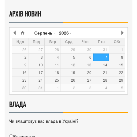
АРХІВ НОВИН
Серпень
2026
Ндл
Пнд
Втр
Срд
Чтв
Птн
Сбт
26
27
28
29
30
31
1
7
2
3
4
5
6
8
9
10
11
12
13
14
15
16
17
18
19
20
21
22
23
24
25
26
27
28
29
30
31
1
2
3
4
5
ВЛАДА
Чи влаштовує вас влада в Україні?
Влаштовує