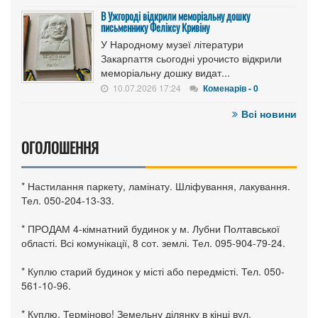
В Ужгороді відкрили меморіальну дошку
письменнику Феліксу Кривіну
У Народному музеї літератури
Закарпаття сьогодні урочисто відкрили
меморіальну дошку видат...
10.07.2026 17:24
Коменарів - 0
Всі новини
ОГОЛОШЕННЯ
* Настилання паркету, ламінату. Шліфування, лакування.
Тел. 050-204-13-33.
* ПРОДАМ 4-кімнатний будинок у м. Лубни Полтавської
області. Всі комунікації, 8 сот. землі. Тел. 095-904-79-24.
* Куплю старий будинок у місті або передмісті. Тел. 050-
561-10-96.
* Куплю. Терміново! Земельну ділянку в кінці вул.