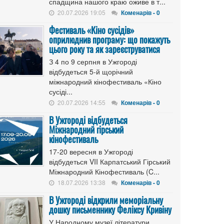
спадщина нашого краю оживе в т...
20.07.2026 19:05
Коменарів - 0
Фестиваль «Кіно сусідів»
оприлюднив програму: що покажуть
цього року та як зареєструватися
З 4 по 9 серпня в Ужгороді
відбудеться 5-й щорічний
міжнародний кінофестиваль «Кіно
сусіді...
20.07.2026 14:55
Коменарів - 0
В Ужгороді відбудеться
Міжнародний гірський
кінофестиваль
17-20 вересня в Ужгороді
відбудеться VII Карпатський Гірський
Міжнародний Кінофестиваль (C...
18.07.2026 13:38
Коменарів - 0
В Ужгороді відкрили меморіальну
дошку письменнику Феліксу Кривіну
У Народному музеї літератури