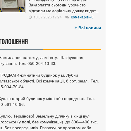
Закарпаття сьогодні урочисто
відкрили меморіальну дошку видат...
10.07.2026 17:24
Коменарів - 0
Всі новини
ГОЛОШЕННЯ
 Настилання паркету, ламінату. Шліфування,
кування. Тел. 050-204-13-33.
 ПРОДАМ 4-кімнатний будинок у м. Лубни
лтавської області. Всі комунікації, 8 сот. землі. Тел.
95-904-79-24.
Куплю старий будинок у місті або передмісті. Тел.
50-561-10-96.
Куплю. Терміново! Земельну ділянку в кінці вул.
горської (у полі, без комунікацій), до 300—400 тис.
н. Без посередників. Розрахунок протягом доби.