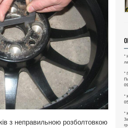
О
*
ла
*
По
0
* 
0
* 
За
ків з неправильною розболтовкою
гр