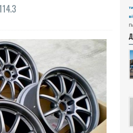
114.3
т
ві
По
Д