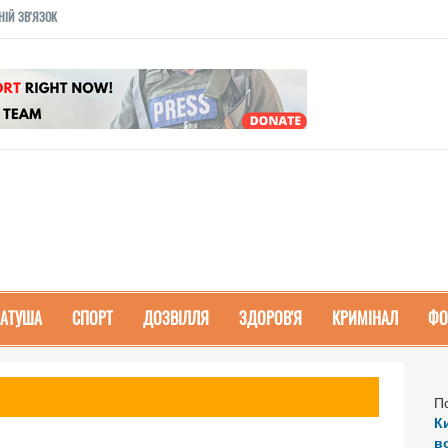
НІЙ ЗВ'ЯЗОК
РАТУША
СПОРТ
ДОЗВІЛЛЯ
ЗДОРОВ'Я
КРИМІНАЛ
ФО
П
К
в