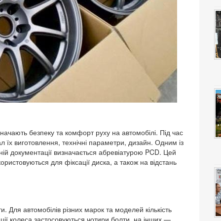
визначають безпеку та комфорт руху на автомобілі. Під час
л їх виготовлення, технічні параметри, дизайн. Одним із
чній документації визначається абревіатурою PCD. Цей
користовуються для фіксації диска, а також на відстань
и. Для автомобілів різних марок та моделей кількість
ції колеса застосовуються чотири болти, на інших —