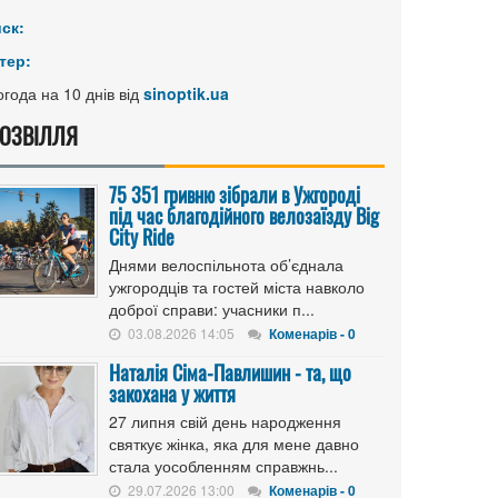
иск:
тер:
года на 10 днів від
sinoptik.ua
ОЗВІЛЛЯ
75 351 гривню зібрали в Ужгороді
під час благодійного велозаїзду Big
Сity Ride
Днями велоспільнота об’єднала
ужгородців та гостей міста навколо
доброї справи: учасники п...
03.08.2026 14:05
Коменарів - 0
Наталія Сіма-Павлишин - та, що
закохана у життя
27 липня свій день народження
святкує жінка, яка для мене давно
стала уособленням справжнь...
29.07.2026 13:00
Коменарів - 0