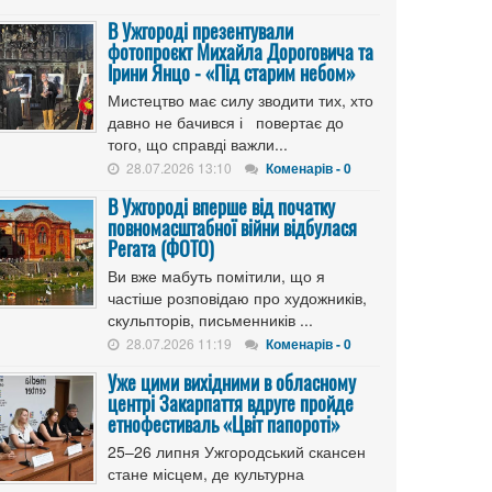
В Ужгороді презентували
фотопроєкт Михайла Дороговича та
Ірини Янцо - «Під старим небом»
Мистецтво має силу зводити тих, хто
давно не бачився і повертає до
того, що справді важли...
28.07.2026 13:10
Коменарів - 0
В Ужгороді вперше від початку
повномасштабної війни відбулася
Регата (ФОТО)
Ви вже мабуть помітили, що я
частіше розповідаю про художників,
скульпторів, письменників ...
28.07.2026 11:19
Коменарів - 0
Уже цими вихідними в обласному
центрі Закарпаття вдруге пройде
етнофестиваль «Цвіт папороті»
25–26 липня Ужгородський скансен
стане місцем, де культурна