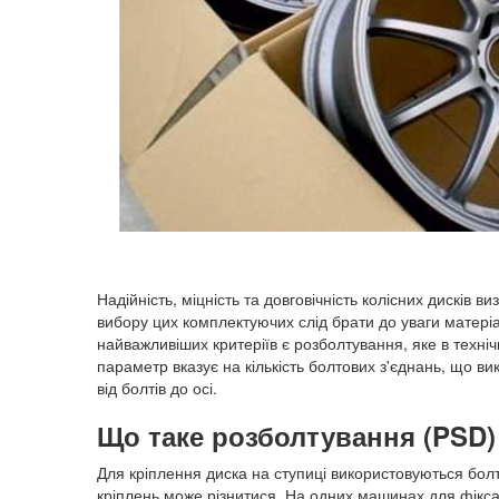
Надійність, міцність та довговічність колісних дисків 
вибору цих комплектуючих слід брати до уваги матеріа
найважливіших критеріїв є розболтування, яке в техні
параметр вказує на кількість болтових з'єднань, що ви
від болтів до осі.
Що таке розболтування (PSD)
Для кріплення диска на ступиці використовуються болт
кріплень може різнитися. На одних машинах для фікса