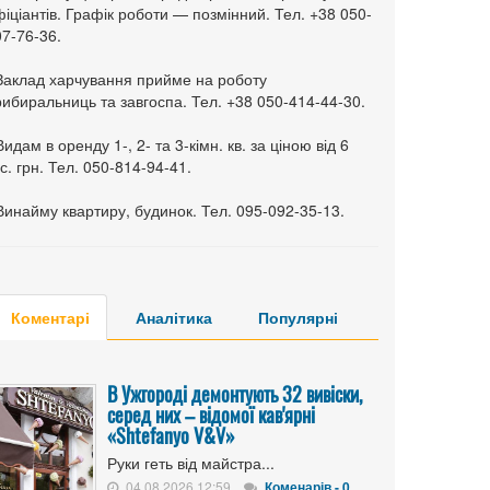
іціантів. Графік роботи — позмінний. Тел. +38 050-
7-76-36.
 Заклад харчування прийме на роботу
ибиральниць та завгоспа. Тел. +38 050-414-44-30.
Видам в оренду 1-, 2- та 3-кімн. кв. за ціною від 6
с. грн. Тел. 050-814-94-41.
Винайму квартиру, будинок. Тел. 095-092-35-13.
Коментарі
Аналітика
Популярні
В Ужгороді демонтують 32 вивіски,
серед них – відомої кав'ярні
«Shtefanyo V&V»
Руки геть від майстра...
04.08.2026 12:59
Коменарів - 0