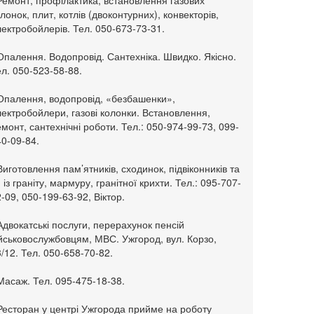
Ремонт, профілактика, встановлення газових
лонок, плит, котлів (двоконтурних), конвекторів,
ектробойлерів. Тел. 050-673-73-31.
Опалення. Водопровід. Сантехніка. Швидко. Якісно.
л. 050-523-58-88.
 Опалення, водопровід, «безбашенки»,
ектробойлери, газові колонки. Встановлення,
монт, сантехнічні роботи. Тел.: 050-974-99-73, 099-
0-09-84.
Виготовлення пам’ятників, сходинок, підвіконників та
. із граніту, мармуру, гранітної крихти. Тел.: 095-707-
-09, 050-199-63-92, Віктор.
Адвокатські послуги, перерахунок пенсій
ійськовослужбовцям, МВС. Ужгород, вул. Корзо,
/12. Тел. 050-658-70-82.
Масаж. Тел. 095-475-18-38.
 Ресторан у центрі Ужгорода прийме на роботу