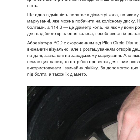
п'ять.
Ще одна відмінність полягає в діаметрі кола, на якому
маркуванні, яке можна побачити на колісному диску.
болтами, а 114,3 — це діаметр кола, на якому вони ро
для надійного кріплення колеса, і особливості їх роз
Абревіатура PCD є скороченням від Pitch Circle Diameter
визначити візуально, але з розташуванням отворів де
на дані, зазначені на заводському маркуванні. Але як
немає цих даних, то потрібно провести деякі вимірю
використовувати і звичайну лінійку. За допомогою цих
під болти, а також їх діаметр.