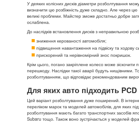
У деяких колісних дисків діаметри розболтування можу
визначити цю розбіжність дуже складно. Але через цю н
великі проблеми. Майстер зможе достатньо добре зат
ослаблена.
До наслідків встановлення дисків з неправильною роз
зниження керованості автомобіля;
підвищення навантаження на підвіску та ходову с
прискорений та нерівномірний знос покришок.
Крім цього, погано закріплене колесо може зіскочити пі
перешкоду. Наслідки такої аварії будуть нищівними. То
розболтуванням, що відповідає рекомендованим вир
Для яких авто підходить PCD 
Цей варіант розболтування дуже поширений. В інтернет
переліком марок та моделей автомобілів, для яких під
розболтування мають багато транспортних засобів япон
Subaru тощо. Також воно зустрічається у моделей фра