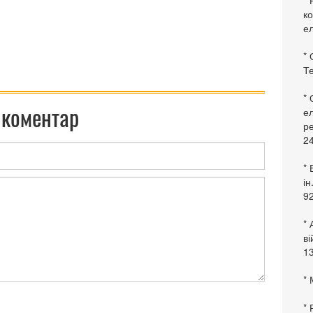
* 
ко
ел
* 
Те
*
 коментар
ел
ре
24
* 
ін
92
* 
в
13
* 
*