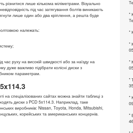
Те
ть різнитися лише кількома міліметрами. Візуально
евідповідність під час затягування болтів виникають
* 
ягнути лише один або два кріплення, а решта буде
Те
болтовкою належать:
* 
* 
истему;
0
д час руху на високій швидкості або за наїзду на
* 
му дуже важливо підібрати колісні диски з
0
обником параметрам.
* 
5x114.3
35
і на спеціалізованих сайтах можна знайти таблиці з
* 
ходять диски з PCD 5x114.3. Наприклад, таке
09
ських виробників: Nissan, Toyota, Honda, Mitsubishi,
нцузьких, корейських та американських концернів.
*
46