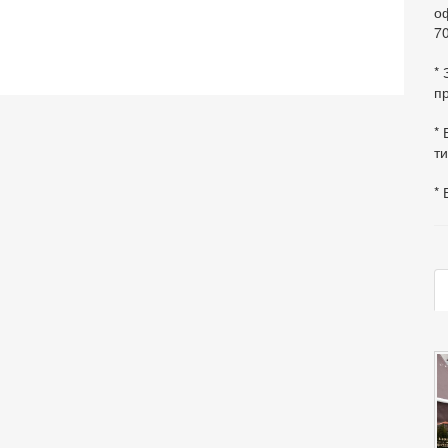
оф
70
*
пр
* 
ти
* 