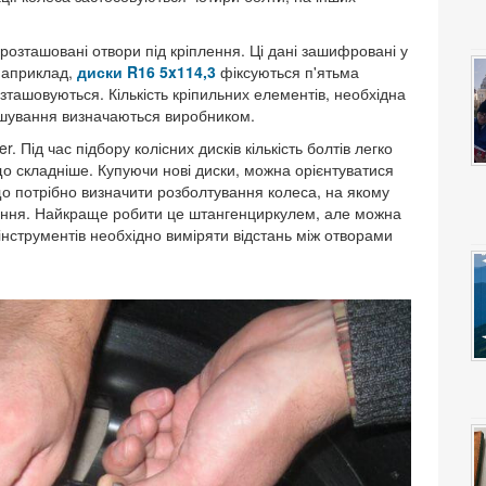
 розташовані отвори під кріплення. Ці дані зашифровані у
 Наприклад,
диски R16 5x114,3
фіксуються п'ятьма
зташовуються. Кількість кріпильних елементів, необхідна
ташування визначаються виробником.
. Під час підбору колісних дисків кількість болтів легко
що складніше. Купуючи нові диски, можна орієнтуватися
що потрібно визначити розболтування колеса, на якому
вання. Найкраще робити це штангенциркулем, але можна
 інструментів необхідно виміряти відстань між отворами