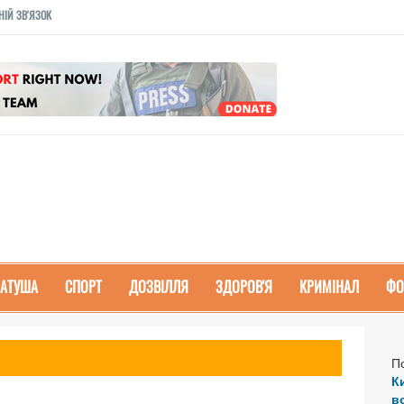
НІЙ ЗВ'ЯЗОК
РАТУША
СПОРТ
ДОЗВІЛЛЯ
ЗДОРОВ'Я
КРИМІНАЛ
ФО
П
К
в