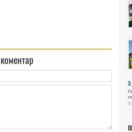
 коментар
З
Сь
сп
О