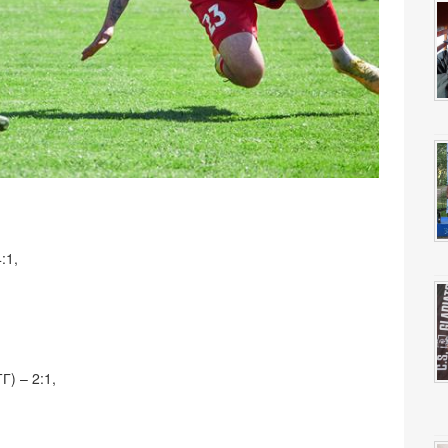
:1,
Г) – 2:1,