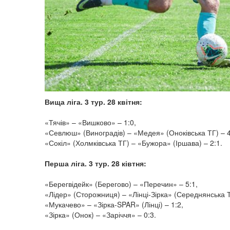
Вища ліга. 3 тур. 28 квітня:
«Тячів» – «Вишково» – 1:0,
«Севлюш» (Виноградів) – «Медея» (Оноківська ТГ) – 4
«Сокіл» (Холмківська ТГ) – «Бужора» (Іршава) – 2:1.
Перша ліга. 3 тур. 28 ківтня:
«Берегвідейк» (Берегово) – «Перечин» – 5:1,
«Лідер» (Сторожниця) – «Лінці-Зірка» (Середнянська Т
«Мукачево» – «Зірка-SPAR» (Лінці) – 1:2,
«Зірка» (Онок) – «Заріччя» – 0:3.