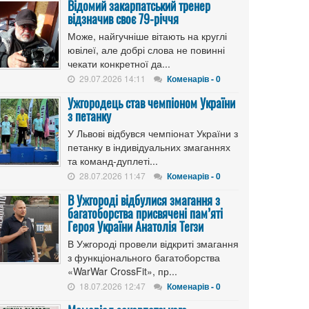
Відомий закарпатський тренер
відзначив своє 79-річчя
Може, найгучніше вітають на круглі
ювілеї, але добрі слова не повинні
чекати конкретної да...
29.07.2026 14:11
Коменарів - 0
Ужгородець став чемпіоном України
з петанку
У Львові відбувся чемпіонат України з
петанку в індивідуальних змаганнях
та команд-дуплеті...
28.07.2026 11:47
Коменарів - 0
В Ужгороді відбулися змагання з
багатоборства присвячені пам’яті
Героя України Анатолія Тегзи
В Ужгороді провели відкриті змагання
з функціонального багатоборства
«WarWar CrossFit», пр...
18.07.2026 12:47
Коменарів - 0