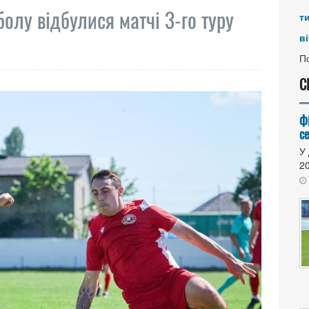
болу відбулися матчі 3-го туру
т
ві
По
С
Ф
се
У 
20