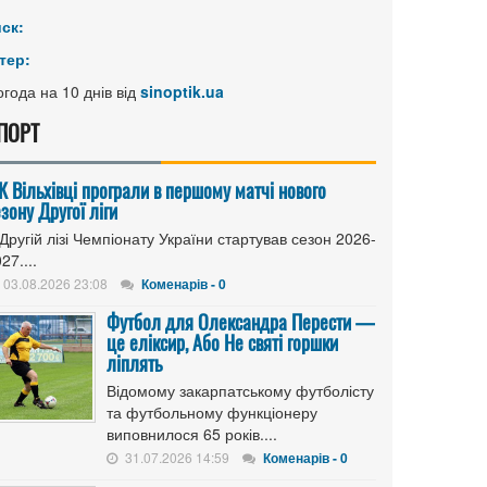
иск:
тер:
года на 10 днів від
sinoptik.ua
ПОРТ
К Вільхівці програли в першому матчі нового
зону Другої ліги
Другій лізі Чемпіонату України стартував сезон 2026-
27....
03.08.2026 23:08
Коменарів - 0
Футбол для Олександра Перести —
це еліксир, Або Не святі горшки
ліплять
Відомому закарпатському футболісту
та футбольному функціонеру
виповнилося 65 років....
31.07.2026 14:59
Коменарів - 0