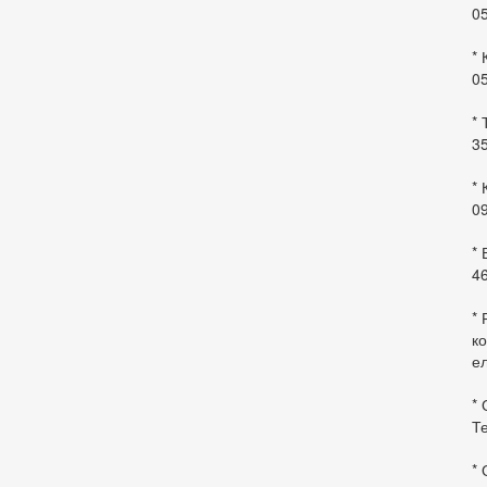
0
* 
0
* 
35
* 
09
*
46
* 
ко
ел
* 
Те
*