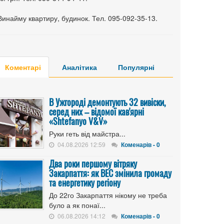
Винайму квартиру, будинок. Тел. 095-092-35-13.
Коментарі
Аналітика
Популярні
В Ужгороді демонтують 32 вивіски,
серед них – відомої кав'ярні
«Shtefanyo V&V»
Руки геть від майстра...
04.08.2026 12:59
Коменарів - 0
Два роки першому вітряку
Закарпаття: як ВЕС змінила громаду
та енергетику регіону
До 22го Закарпаття нікому не треба
було а як понаї...
06.08.2026 14:12
Коменарів - 0