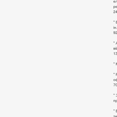
ел
ре
24
* 
ін
92
* 
в
13
* 
*
оф
70
*
пр
* 
ти