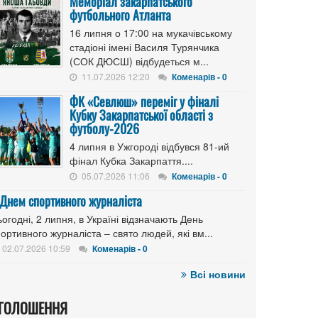
Меморіал закарпатського
футбольного Атланта
16 липня о 17:00 на мукачівському
стадіоні імені Василя Турянчика
(СОК ДЮСШ) відбудеться м...
11.07.2026 12:20
Коменарів - 0
ФК «Севлюш» переміг у фіналі
Кубку Закарпатської області з
футболу-2026
4 липня в Ужгороді відбувся 81-ий
фінал Кубка Закарпаття....
05.07.2026 11:06
Коменарів - 0
 Днем спортивного журналіста
огодні, 2 липня, в Україні відзначають День
ортивного журналіста – свято людей, які вм...
02.07.2026 10:59
Коменарів - 0
Всі новини
ГОЛОШЕННЯ