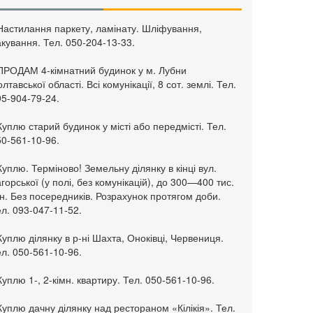
 Настилання паркету, ламінату. Шліфування,
кування. Тел. 050-204-13-33.
 ПРОДАМ 4-кімнатний будинок у м. Лубни
лтавської області. Всі комунікації, 8 сот. землі. Тел.
95-904-79-24.
Куплю старий будинок у місті або передмісті. Тел.
50-561-10-96.
Куплю. Терміново! Земельну ділянку в кінці вул.
горської (у полі, без комунікацій), до 300—400 тис.
н. Без посередників. Розрахунок протягом доби.
л. 093-047-11-52.
Куплю ділянку в р-ні Шахта, Оноківці, Червениця.
л. 050-561-10-96.
Куплю 1-, 2-кімн. квартиру. Тел. 050-561-10-96.
Куплю дачну ділянку над рестораном «Кілікія». Тел.