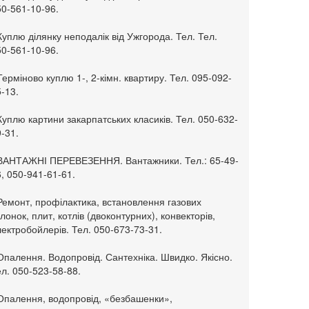
50-561-10-96.
Куплю ділянку неподалік від Ужгорода. Тел. Тел.
50-561-10-96.
Терміново куплю 1-, 2-кімн. квартиру. Тел. 095-092-
-13.
Куплю картини закарпатських класиків. Тел. 050-632-
-31.
 ВАНТАЖНІ ПЕРЕВЕЗЕННЯ. Вантажники. Тел.: 65-49-
, 050-941-61-61.
Ремонт, профілактика, встановлення газових
лонок, плит, котлів (двоконтурних), конвекторів,
ектробойлерів. Тел. 050-673-73-31.
Опалення. Водопровід. Сантехніка. Швидко. Якісно.
л. 050-523-58-88.
 Опалення, водопровід, «безбашенки»,