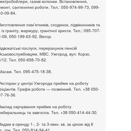
ектробойлери, газові колонки. Встановлення,
монт, сантехнічні роботи. Тел.: 050-974-99-73, 099-
0-09-84.
Виготовлення пам’ятників, сходинок, підвіконників та
. із граніту, мармуру, гранітної крихти. Тел.: 095-707-
-09, 050-199-63-92, Віктор.
Адвокатські послуги, перерахунок пенсій
ійськовослужбовцям, МВС. Ужгород, вул. Корзо,
/12. Тел. 050-658-70-82.
Масаж. Тел. 095-475-18-38.
 Ресторан у центрі Ужгорода прийме на роботу
іціантів. Графік роботи — позмінний. Тел. +38 050-
7-76-36.
 Заклад харчування прийме на роботу
ибиральниць та завгоспа. Тел. +38 050-414-44-30.
Видам в оренду 1-, 2- та 3-кімн. кв. за ціною від 6
с. грн. Тел. 050-814-94-41.