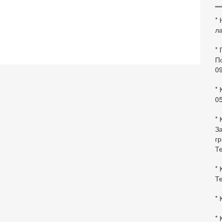
*
ла
*
По
0
* 
0
* 
За
гр
Те
* 
Те
* 
* 