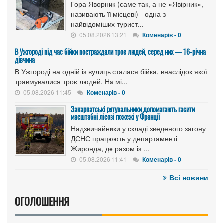
Гора Яворник (саме так, а не «Явірник»,
називають її місцеві) - одна з
найвідоміших турист...
05.08.2026 13:21
Коменарів - 0
В Ужгороді під час бійки постраждали троє людей, серед них — 16-річна
дівчина
В Ужгороді на одній із вулиць сталася бійка, внаслідок якої
травмувалися троє людей. На мі...
05.08.2026 11:45
Коменарів - 0
Закарпатські рятувальники допомагають гасити
масштабні лісові пожежі у Франції
Надзвичайники у складі зведеного загону
ДСНС працюють у департаменті
Жиронда, де разом із ...
05.08.2026 11:41
Коменарів - 0
Всі новини
ОГОЛОШЕННЯ