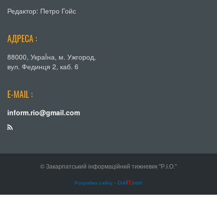
Редактор: Петро Гойс
АДРЕСА :
88000, УкраЇна, м. Ужгород,
вул. Фединця 2, каб. 6
E-MAIL :
inform.rio@gmail.com
© Закарпатський інформаційний тижневик "Р.І.О."
Розробка сайту - Craf
IT
.com