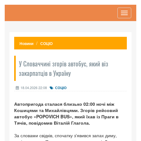
Toggle
navigati
Новини
СОЦІО
У Словаччині згорів автобус, який віз
закарпатців в Україну
18.04.2026 22:08
СОЦІО
Автопригода сталася близько 02:00 ночі між
Кошицями та Михайлівцями. Згорів рейсовий
автобус «POPOVICH BUS», який їхав із Праги в
Тячів, повідомив Віталій Глагола.
За словами свідків, спочатку з'явився запах диму,