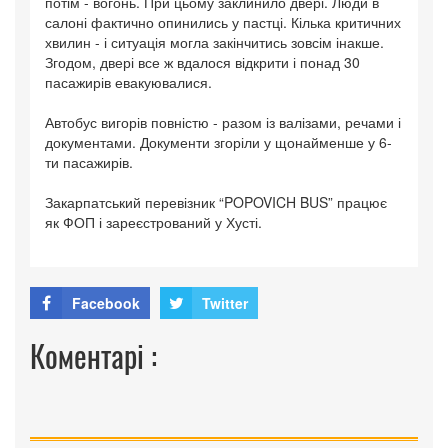
потім - вогонь. При цьому заклинило двері. Люди в
салоні фактично опинились у пастці. Кілька критичних
хвилин - і ситуація могла закінчитись зовсім інакше.
Згодом, двері все ж вдалося відкрити і понад 30
пасажирів евакуювалися.
Автобус вигорів повністю - разом із валізами, речами і
документами. Документи згоріли у щонайменше у 6-
ти пасажирів.
Закарпатський перевізник “POPOVICH BUS” працює
як ФОП і зареєстрований у Хусті.
Facebook
Twitter
Коментарі :