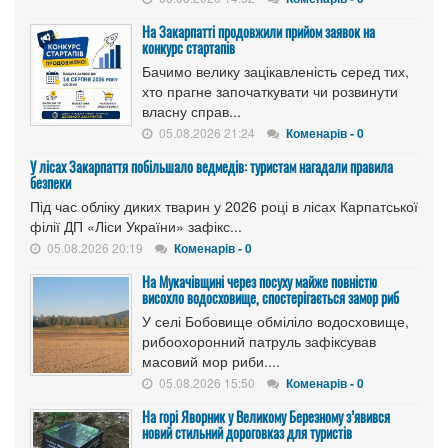
На Закарпатті продовжили прийом заявок на
конкурс стартапів
Бачимо велику зацікавленість серед тих,
хто прагне започаткувати чи розвинути
власну справ...
05.08.2026 21:24
Коменарів - 0
У лісах Закарпаття побільшало ведмедів: туристам нагадали правила
безпеки
Під час обліку диких тварин у 2026 році в лісах Карпатської
філії ДП «Ліси України» зафікс...
05.08.2026 20:19
Коменарів - 0
На Мукачівщині через посуху майже повністю
висохло водосховище, спостерігається замор риб
У селі Бобовище обміліло водосховище,
рибоохоронний патруль зафіксував
масовий мор риби....
05.08.2026 15:50
Коменарів - 0
На горі Яворник у Великому Березному з’явився
новий стильний дороговказ для туристів