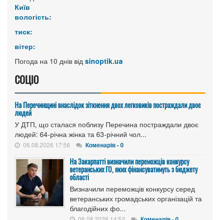
Київ
вологість:
тиск:
вітер:
Погода на 10 днів від
sinoptik.ua
СОЦІО
На Перечинщині внаслідок зіткнення двох легковиків постраждали двоє
людей
У ДТП, що сталася поблизу Перечина постраждали двоє
людей: 64-річна жінка та 63-річний чол...
06.08.2026 17:56
Коменарів - 0
На Закарпатті визначили переможців конкурсу
ветеранських ГО, яких фінансуватимуть з бюджету
області
Визначили переможців конкурсу серед
ветеранських громадських організацій та
благодійних фо...
06.08.2026 14:52
Коменарів - 0