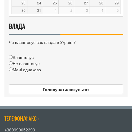
23
24
25
26
27
28
29
30
31
1
2
3
4
5
ВЛАДА
Чи влаштовує вас влада в Україні?
Влаштовує
Не влаштовує
Мені однаково
Голосувати/результат
ТЕЛЕФОН/ФАКС :
+380990052393