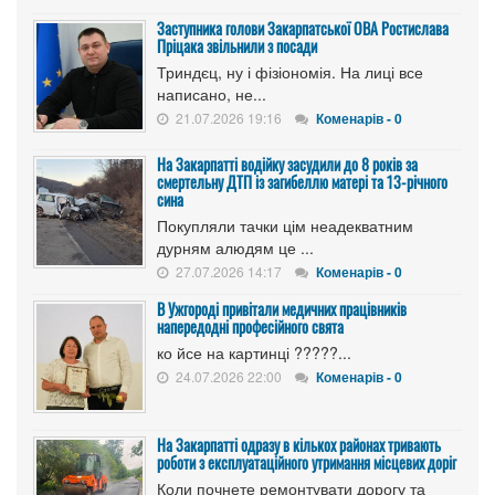
Заступника голови Закарпатської ОВА Ростислава
Пріцака звільнили з посади
Триндєц, ну і фізіономія. На лиці все
написано, не...
21.07.2026 19:16
Коменарів - 0
На Закарпатті водійку засудили до 8 років за
смертельну ДТП із загибеллю матері та 13-річного
сина
Покупляли тачки цім неадекватним
дурням алюдям це ...
27.07.2026 14:17
Коменарів - 0
В Ужгороді привітали медичних працівників
напередодні професійного свята
ко йсе на картинці ?????...
24.07.2026 22:00
Коменарів - 0
На Закарпатті одразу в кількох районах тривають
роботи з експлуатаційного утримання місцевих доріг
Коли почнете ремонтувати дорогу та