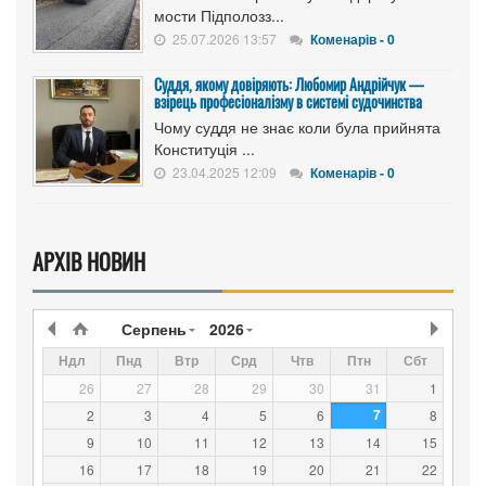
мости Підполозз...
25.07.2026 13:57
Коменарів - 0
Суддя, якому довіряють: Любомир Андрійчук —
взірець професіоналізму в системі судочинства
Чому суддя не знає коли була прийнята
Конституція ...
23.04.2025 12:09
Коменарів - 0
АРХІВ НОВИН
Серпень
2026
Ндл
Пнд
Втр
Срд
Чтв
Птн
Сбт
26
27
28
29
30
31
1
7
2
3
4
5
6
8
9
10
11
12
13
14
15
16
17
18
19
20
21
22