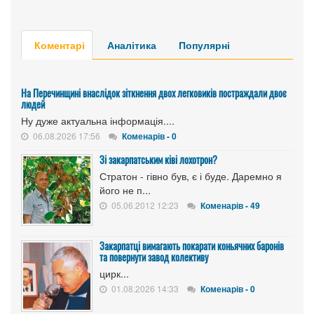
Коментарі
Аналітика
Популярні
На Перечинщині внаслідок зіткнення двох легковиків постраждали двоє
людей
Ну дуже актуальна інформація....
06.08.2026 17:56
Коменарів - 0
Зі закарпатським ківі лохотрон?
Стратон - гівно був, є і буде. Даремно я
його не п...
05.06.2012 12:23
Коменарів - 49
Закарпатці вимагають покарати коньячних баронів
та повернути завод колективу
цирк...
01.08.2026 14:33
Коменарів - 0