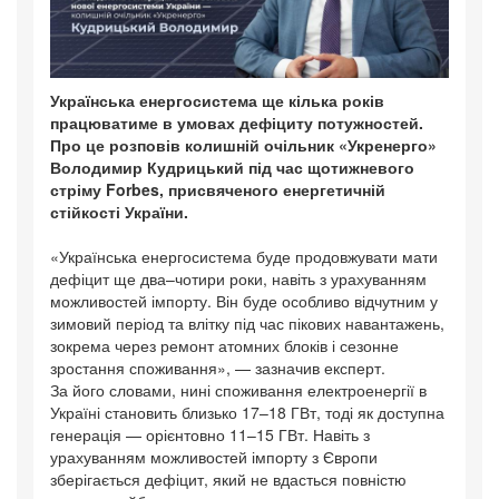
Українська енергосистема ще кілька років
працюватиме в умовах дефіциту потужностей.
Про це розповів колишній очільник «Укренерго»
Володимир Кудрицький під час щотижневого
стріму Forbes, присвяченого енергетичній
стійкості України.
«Українська енергосистема буде продовжувати мати
дефіцит ще два–чотири роки, навіть з урахуванням
можливостей імпорту. Він буде особливо відчутним у
зимовий період та влітку під час пікових навантажень,
зокрема через ремонт атомних блоків і сезонне
зростання споживання», — зазначив експерт.
За його словами, нині споживання електроенергії в
Україні становить близько 17–18 ГВт, тоді як доступна
генерація — орієнтовно 11–15 ГВт. Навіть з
урахуванням можливостей імпорту з Європи
зберігається дефіцит, який не вдасться повністю