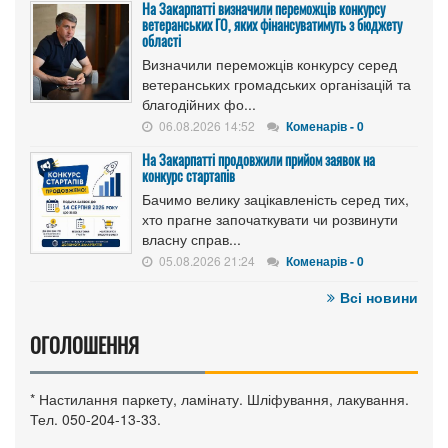
На Закарпатті визначили переможців конкурсу
ветеранських ГО, яких фінансуватимуть з бюджету
області
Визначили переможців конкурсу серед
ветеранських громадських організацій та
благодійних фо...
06.08.2026 14:52
Коменарів - 0
На Закарпатті продовжили прийом заявок на
конкурс стартапів
Бачимо велику зацікавленість серед тих,
хто прагне започаткувати чи розвинути
власну справ...
05.08.2026 21:24
Коменарів - 0
Всі новини
ОГОЛОШЕННЯ
* Настилання паркету, ламінату. Шліфування, лакування.
Тел. 050-204-13-33.