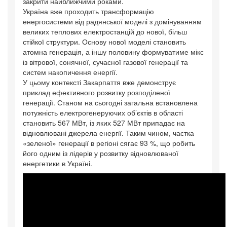
закрити найближчими роками.
Україна вже проходить трансформацію
енергосистеми від радянської моделі з домінуванням
великих теплових електростанцій до нової, більш
стійкої структури. Основу нової моделі становить
атомна генерація, а іншу половину формуватиме мікс
із вітрової, сонячної, сучасної газової генерації та
систем накопичення енергії.
У цьому контексті Закарпаття вже демонструє
приклад ефективного розвитку розподіленої
генерації. Станом на сьогодні загальна встановлена
потужність електрогенеруючих об’єктів в області
становить 567 МВт, із яких 527 МВт припадає на
відновлювані джерела енергії. Таким чином, частка
«зеленої» генерації в регіоні сягає 93 %, що робить
його одним із лідерів у розвитку відновлюваної
енергетики в Україні.