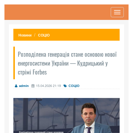
Toggle
navigati
Новини
СОЦІО
Розподілена генерація стане основою нової
енергосистеми України — Кудрицький у
стрімі Forbes
15.04.2026 21:19
admin
СОЦІО