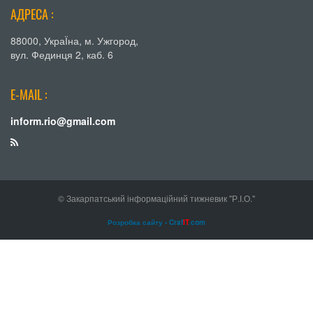
АДРЕСА :
88000, УкраЇна, м. Ужгород,
вул. Фединця 2, каб. 6
E-MAIL :
inform.rio@gmail.com
© Закарпатський інформаційний тижневик "Р.І.О."
Розробка сайту - Craf
IT
.com