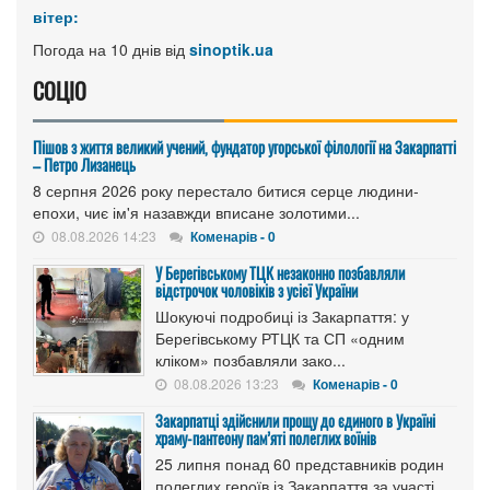
вітер:
Погода на 10 днів від
sinoptik.ua
СОЦІО
Пішов з життя великий учений, фундатор угорської філології на Закарпатті
– Петро Лизанець
8 серпня 2026 року перестало битися серце людини-
епохи, чиє ім'я назавжди вписане золотими...
08.08.2026 14:23
Коменарів - 0
У Берегівському ТЦК незаконно позбавляли
відстрочок чоловіків з усієї України
Шокуючі подробиці із Закарпаття: у
Берегівському РТЦК та СП «одним
кліком» позбавляли зако...
08.08.2026 13:23
Коменарів - 0
Закарпатці здійснили прощу до єдиного в Україні
храму-пантеону пам’яті полеглих воїнів
25 липня понад 60 представників родин
полеглих героїв із Закарпаття за участі