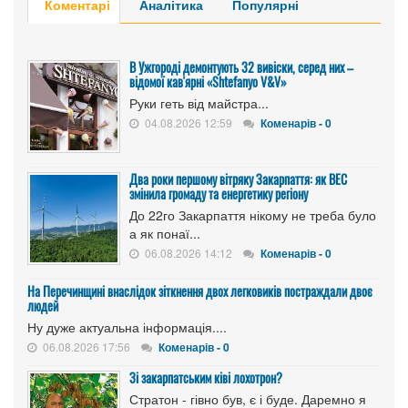
Коментарі
Аналітика
Популярні
В Ужгороді демонтують 32 вивіски, серед них –
відомої кав'ярні «Shtefanyo V&V»
Руки геть від майстра...
04.08.2026 12:59
Коменарів - 0
Два роки першому вітряку Закарпаття: як ВЕС
змінила громаду та енергетику регіону
До 22го Закарпаття нікому не треба було
а як понаї...
06.08.2026 14:12
Коменарів - 0
На Перечинщині внаслідок зіткнення двох легковиків постраждали двоє
людей
Ну дуже актуальна інформація....
06.08.2026 17:56
Коменарів - 0
Зі закарпатським ківі лохотрон?
Стратон - гівно був, є і буде. Даремно я