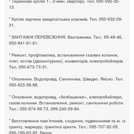
* Терміново куплю 1-, 2-кімн. квартиру. Тел. 095-092-35-
13.
* Куплю картини закарпатських класиків. Тел. 050-632-09-
31.
* ВАНТАЖНІ ПЕРЕВЕЗЕННЯ. Вантажники. Тел.: 65-49-46,
050-941-61-61.
* Ремонт, профілактика, встановлення газових колонок,
плит, котлів (двоконтурних), конвекторів, електробойлерів.
Тел. 050-673-73-31.
* Опалення. Водопровід. Сантехніка. Швидко. Якісно. Тел.
050-523-58-88.
* Опалення, водопровід, «безбашенки», електробойлери,
газові колонки. Встановлення, ремонт, сантехнічні роботи.
Тел.: 050-974-99-73, 099-240-09-84.
* Виготовлення пам’ятників, сходинок, підвіконників та ін. із
граніту, мармуру, гранітної крихти. Тел.: 095-707-92-09,
050-199-63-92, Віктор.