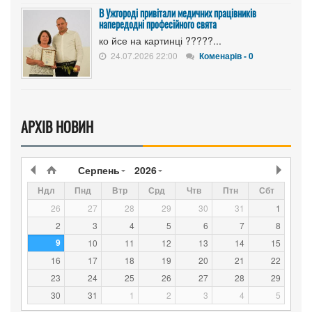
В Ужгороді привітали медичних працівників
напередодні професійного свята
ко йсе на картинці ?????...
24.07.2026 22:00
Коменарів - 0
АРХІВ НОВИН
Серпень
2026
Ндл
Пнд
Втр
Срд
Чтв
Птн
Сбт
26
27
28
29
30
31
1
2
3
4
5
6
7
8
9
10
11
12
13
14
15
16
17
18
19
20
21
22
23
24
25
26
27
28
29
30
31
1
2
3
4
5