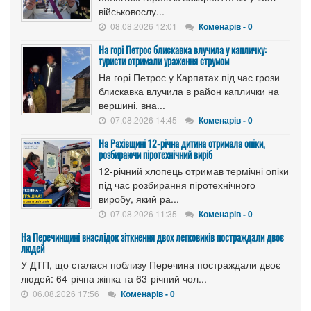
військовослу...
08.08.2026 12:01
Коменарів - 0
На горі Петрос блискавка влучила у капличку:
туристи отримали ураження струмом
На горі Петрос у Карпатах під час грози
блискавка влучила в район каплички на
вершині, вна...
07.08.2026 14:45
Коменарів - 0
На Рахівщині 12-річна дитина отримала опіки,
розбираючи піротехнічний виріб
12-річний хлопець отримав термічні опіки
під час розбирання піротехнічного
виробу, який ра...
07.08.2026 11:35
Коменарів - 0
На Перечинщині внаслідок зіткнення двох легковиків постраждали двоє
людей
У ДТП, що сталася поблизу Перечина постраждали двоє
людей: 64-річна жінка та 63-річний чол...
06.08.2026 17:56
Коменарів - 0