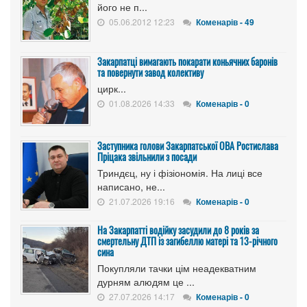
його не п...
05.06.2012 12:23
Коменарів - 49
Закарпатці вимагають покарати коньячних баронів
та повернути завод колективу
цирк...
01.08.2026 14:33
Коменарів - 0
Заступника голови Закарпатської ОВА Ростислава
Пріцака звільнили з посади
Триндєц, ну і фізіономія. На лиці все
написано, не...
21.07.2026 19:16
Коменарів - 0
На Закарпатті водійку засудили до 8 років за
смертельну ДТП із загибеллю матері та 13-річного
сина
Покупляли тачки цім неадекватним
дурням алюдям це ...
27.07.2026 14:17
Коменарів - 0