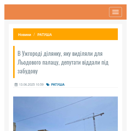
Toggle
navigati
Новини
РАТУША
В Ужгороді ділянку, яку виділяли для
Льодового палацу, депутати віддали під
забудову
13.06.2025 10:59
РАТУША