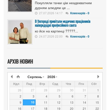
Покупляли тачки цім неадекватним
дурням алюдям це ...
27.07.2026 14:17
Коменарів - 0
В Ужгороді привітали медичних працівників
напередодні професійного свята
ко йсе на картинці ?????...
24.07.2026 22:00
Коменарів - 0
АРХІВ НОВИН
Серпень
2026
Ндл
Пнд
Втр
Срд
Чтв
Птн
Сбт
26
27
28
29
30
31
1
2
3
4
5
6
7
8
10
9
11
12
13
14
15
16
17
18
19
20
21
22