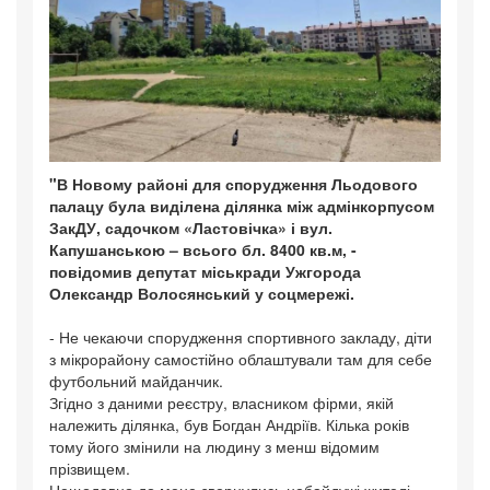
"В Новому районі для спорудження Льодового
палацу була виділена ділянка між адмінкорпусом
ЗакДУ, садочком «Ластовічка» і вул.
Капушанською – всього бл. 8400 кв.м, -
повідомив депутат міськради Ужгорода
Олександр Волосянський у соцмережі.
- Не чекаючи спорудження спортивного закладу, діти
з мікрорайону самостійно облаштували там для себе
футбольний майданчик.
Згідно з даними реєстру, власником фірми, якій
належить ділянка, був Богдан Андріїв. Кілька років
тому його змінили на людину з менш відомим
прізвищем.