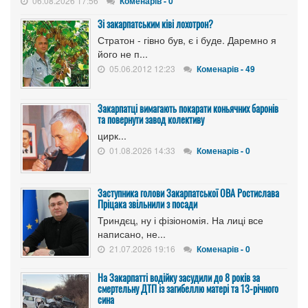
06.08.2026 17:56
Коменарів - 0
Зі закарпатським ківі лохотрон?
Стратон - гівно був, є і буде. Даремно я
його не п...
05.06.2012 12:23
Коменарів - 49
Закарпатці вимагають покарати коньячних баронів
та повернути завод колективу
цирк...
01.08.2026 14:33
Коменарів - 0
Заступника голови Закарпатської ОВА Ростислава
Пріцака звільнили з посади
Триндєц, ну і фізіономія. На лиці все
написано, не...
21.07.2026 19:16
Коменарів - 0
На Закарпатті водійку засудили до 8 років за
смертельну ДТП із загибеллю матері та 13-річного
сина