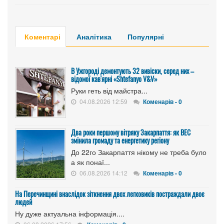
Коментарі
Аналітика
Популярні
В Ужгороді демонтують 32 вивіски, серед них –
відомої кав'ярні «Shtefanyo V&V»
Руки геть від майстра...
04.08.2026 12:59
Коменарів - 0
Два роки першому вітряку Закарпаття: як ВЕС
змінила громаду та енергетику регіону
До 22го Закарпаття нікому не треба було
а як понаї...
06.08.2026 14:12
Коменарів - 0
На Перечинщині внаслідок зіткнення двох легковиків постраждали двоє
людей
Ну дуже актуальна інформація....