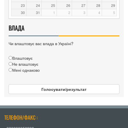
23
24
25
26
27
28
29
30
31
1
2
3
4
5
ВЛАДА
Чи влаштовує вас влада в Україні?
Влаштовує
Не влаштовує
Мені однаково
Голосувати/результат
ТЕЛЕФОН/ФАКС :