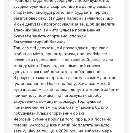
Нещодавно до мене звернулись небайдужі жителі
сусідніх будинків зі скаргою, що на ділянці замість
спортивної споруди розпочали будувати чергову
багатоповерхівку. Я підняв папери і виявилось, що
міські депутати проголосували за те, щоб дозволити
власнику землі змінити цільове призначення і
будувати замість спортивної споруди
багатоквартирний будинок.
Так, саме ті депутати, які розповідають про свою
любов до міста, про патріотизм, про необхідність
розвивати відпочинкові і спортивні майданчики для
молоді міста. Тому подаю поіменний список
депутатів, які прийняли таке ганебне рішення.
В результаті місто втратило ділянку в самому центрі
густонаселеного Нового району. Хоча все мало б
бути інакше: міський голова і депутати мали б зайняти
принципову позицію і не погоджувати спробу
забудовника обманути громаду. Тоді цільове
призначення не змінилось би і тут можна було б
побудувати тільки спортивний об’єкт.
Черговий сумний приклад того, про що я постійно
говорю: ужгородці вже п’ятий рік платять занадто
велику ціну за те, що в 2020 році на виборах мера