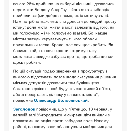
всього 28% прийшло на виборчі дільниці і дозволили
перемогти Богдану Андріїву – його ж то «виборці»
прийшли всі (ми добре знаємо, як їх мотивували).
Нам потрібно максимально донести до людей просту
істину: доля міста, життя в місті залежить від того, як
ми голосуємо – і чи голосуємо взагалі. Бо інакше
містом завжди керуватимуть ті, кого обрали
прихильники гасла: Краде, але хоч щось робить. Як
бачимо, той, хто хоче красти і отримує таку
можливість швидко забуває про те, що треба ще хоч
щось і робити.
По цій ситуації подаю звернення в прокуратуру з
вимогою підготувати позов щодо скасування рішення
міських депутатів дозволити там будівництво
багатоповерхівок – хай будують спортивний об’єкт,
або ж повертають ділянку у власність міста", -
повідомив
Олександр Волосянський
.
Заголовок
повідомив, що у п’ятницю, 13 червня, у
великій залі Ужгородської міськради діти вийшли з
плакатами на акцію проти забудови поля Новому
районі, на якому вони облаштували майданчик для