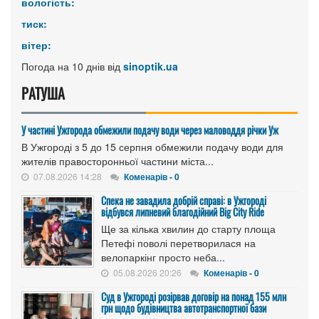
вологість:
тиск:
вітер:
Погода на 10 днів від
sinoptik.ua
РАТУША
У частині Ужгорода обмежили подачу води через маловоддя річки Уж
В Ужгороді з 5 до 15 серпня обмежили подачу води для
жителів правосторонньої частини міста...
07.08.2026 14:28
Коменарів - 0
Спека не завадила добрій справі: в Ужгороді
відбувся липневий благодійний Big City Ride
Ще за кілька хвилин до старту площа
Петефі поволі перетворилася на
велопаркінг просто неба...
05.08.2026 20:26
Коменарів - 0
Cуд в Ужгороді розірвав договір на понад 155 млн
грн щодо будівництва автотранспортної бази