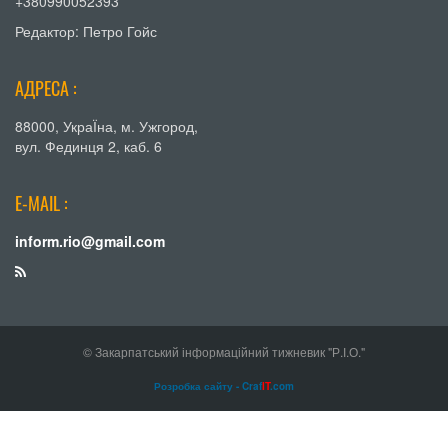
+380990052393
Редактор: Петро Гойс
АДРЕСА :
88000, УкраЇна, м. Ужгород,
вул. Фединця 2, каб. 6
E-MAIL :
inform.rio@gmail.com
© Закарпатський інформаційний тижневик "Р.І.О."
Розробка сайту - Craf
IT
.com