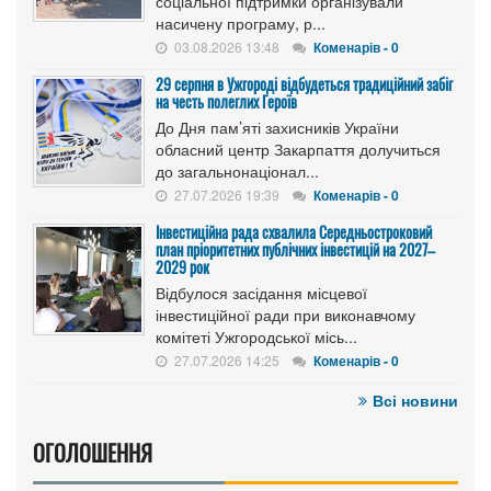
соціальної підтримки організували
насичену програму, р...
03.08.2026 13:48
Коменарів - 0
29 серпня в Ужгороді відбудеться традиційний забіг
на честь полеглих Героїв
До Дня пам’яті захисників України
обласний центр Закарпаття долучиться
до загальнонаціонал...
27.07.2026 19:39
Коменарів - 0
Інвестиційна рада схвалила Середньостроковий
план пріоритетних публічних інвестицій на 2027–
2029 рок
Відбулося засідання місцевої
інвестиційної ради при виконавчому
комітеті Ужгородської місь...
27.07.2026 14:25
Коменарів - 0
Всі новини
ОГОЛОШЕННЯ