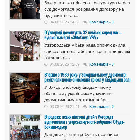
Закарпатська обласна прокуратура через
суд домоглася розірвання договору на
будівництво ав...
04.08.2026 14:58
Коменарів - 0
В Ужгороді демонтують 32 вивіски, серед них –
відомої кав'ярні «Shtefanyo V&V»
Ужгородська міська рада оприлюднила
список вивісок, табличок, кронштейнів, які
встановили ...
04.08.2026 12:59
Коменарів - 0
Вперше з 1986 року: у Закарпатському драмтеатрі
розпочали повне оновлення крісел у глядацькій залі
У Закарпатському академічному
обласному українському музично-
драматичному театрі імені бра...
03.08.2026 21:41
Коменарів - 0
Впродовж тижня півсотні дітей з Ужгорода
відпочивали в угорському місті-побратимі Обуда-
Бекашмедьєр
Для дітей, які потребують особливої