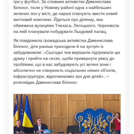
гри у футбол. За словами активістки Дзвенислави
Білоног, поле у Новому районі одна з найбільших
зелених зон у місті, де наразі планують звести новий
житловий комплекс. Йдеться про ділянку, яка
обмежена вулицями Тлехаса, Легоцького, Чорновола
на якій планували побудувати Льодовий палац.
Як повідомила громадська активістка Дзвенислава
Білоног, діти раніше приходили й на зустріч із
забудовником: «Сьогодні теж вирішили підтримати цю
думку і прийти на сесію, щоби привернути увагу до
проблеми, що в нас забудовують усі зелені зони і
абсолютно не створюють соціальних ніяких об'єктів,
інфраструктури, відпочинкових зон для дітей», ─
розповідає Дзвенислава Білоног.