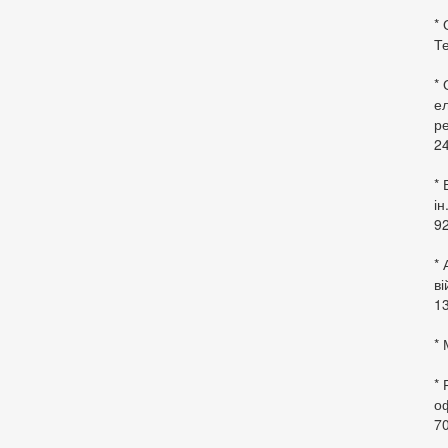
* 
Те
*
ел
ре
24
* 
ін
92
* 
в
13
* 
*
оф
70