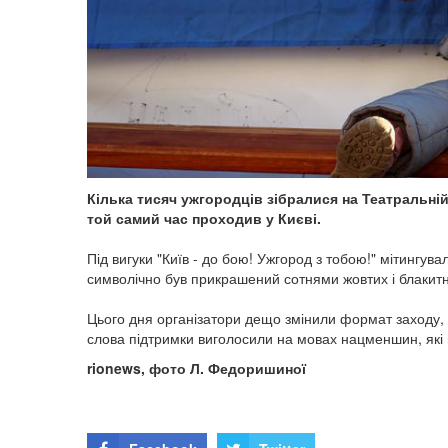
Кілька тисяч ужгородців зібралися на Театральні
той самий час проходив у Києві.
Під вигуки "Київ - до бою! Ужгород з тобою!" мітингув
символічно був прикрашений сотнями жовтих і блакитн
Цього дня організатори дещо змінили формат заходу,
слова підтримки виголосили на мовах нацменшин, які 
rionews, фото Л. Федоришиної