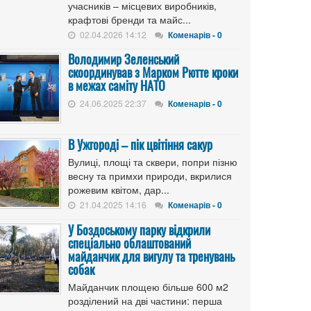
учасників – місцевих виробників,
крафтові бренди та майс...
02.04.2026 14:12
Коменарів - 0
Володимир Зеленський
скоординував з Марком Рютте кроки
в межах саміту НАТО
24.06.2025 22:37
Коменарів - 0
В Ужгороді – пік цвітіння сакур
Вулиці, площі та сквери, попри пізню
весну та примхи природи, вкрилися
рожевим квітом, дар...
21.04.2025 14:16
Коменарів - 0
У Боздоському парку відкрили
спеціально облаштований
майданчик для вигулу та тренувань
собак
Майданчик площею більше 600 м2
розділений на дві частини: перша