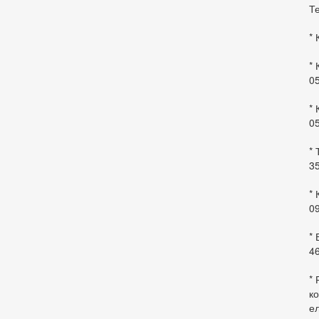
Те
* 
* 
0
* 
0
* 
35
* 
09
*
46
* 
ко
ел