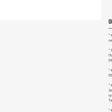
О
*
ла
*
По
0
* 
0
* 
За
гр
Те
* 