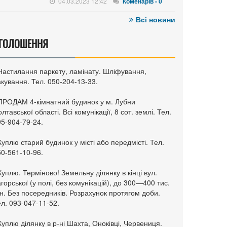
04.03.2023 12:42
Коменарів - 0
Всі новини
ГОЛОШЕННЯ
 Настилання паркету, ламінату. Шліфування,
кування. Тел. 050-204-13-33.
 ПРОДАМ 4-кімнатний будинок у м. Лубни
лтавської області. Всі комунікації, 8 сот. землі. Тел.
95-904-79-24.
Куплю старий будинок у місті або передмісті. Тел.
50-561-10-96.
Куплю. Терміново! Земельну ділянку в кінці вул.
горської (у полі, без комунікацій), до 300—400 тис.
н. Без посередників. Розрахунок протягом доби.
л. 093-047-11-52.
Куплю ділянку в р-ні Шахта, Оноківці, Червениця.