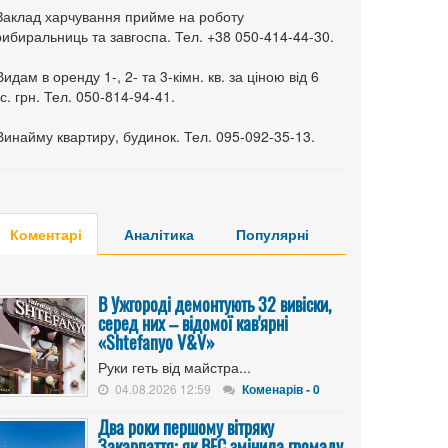
 Заклад харчування прийме на роботу
ибиральниць та завгоспа. Тел. +38 050-414-44-30.
Видам в оренду 1-, 2- та 3-кімн. кв. за ціною від 6
с. грн. Тел. 050-814-94-41.
Винайму квартиру, будинок. Тел. 095-092-35-13.
Коментарі
Аналітика
Популярні
В Ужгороді демонтують 32 вивіски,
серед них – відомої кав'ярні
«Shtefanyo V&V»
Руки геть від майстра...
04.08.2026 12:59
Коменарів - 0
Два роки першому вітряку
Закарпаття: як ВЕС змінила громаду