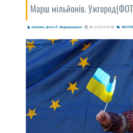
Марш мільйонів. Ужгород(ФОТ
09.12.2013 00:08
rionews, фото Л. Федоришиної
ФОТО