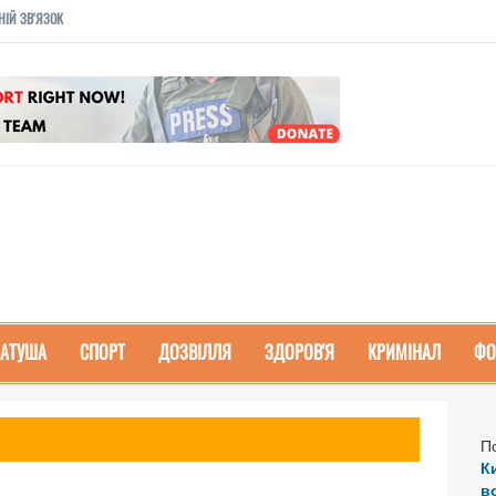
НІЙ ЗВ'ЯЗОК
РАТУША
СПОРТ
ДОЗВІЛЛЯ
ЗДОРОВ'Я
КРИМІНАЛ
ФО
П
К
в