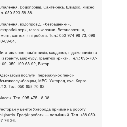
Опалення. Водопровід. Сантехніка. Швидко. Якісно.
л. 050-523-58-88.
 Опалення, водопровід, «безбашенки»,
ектробойлери, газові колонки. Встановлення,
монт, сантехнічні роботи. Тел.: 050-974-99-73, 099-
0-09-84.
Виготовлення пам’ятників, сходинок, підвіконників та
. із граніту, мармуру, гранітної крихти. Тел.: 095-707-
-09, 050-199-63-92, Віктор.
Адвокатські послуги, перерахунок пенсій
ійськовослужбовцям, МВС. Ужгород, вул. Корзо,
/12. Тел. 050-658-70-82.
Масаж. Тел. 095-475-18-38.
 Ресторан у центрі Ужгорода прийме на роботу
іціантів. Графік роботи — позмінний. Тел. +38 050-
7-76-36.