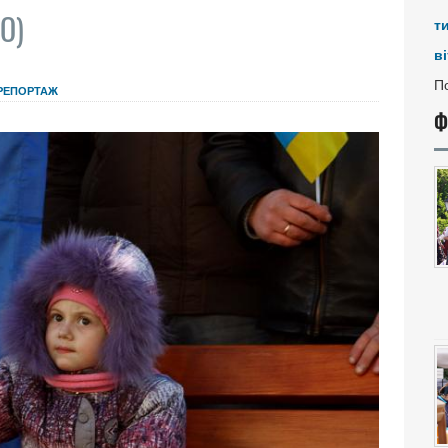
О)
т
ві
По
РЕПОРТАЖ
Ф