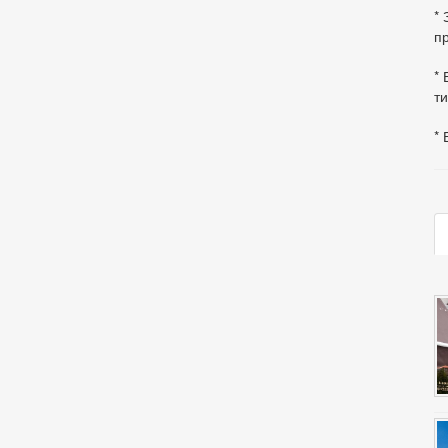
*
пр
* 
ти
* 