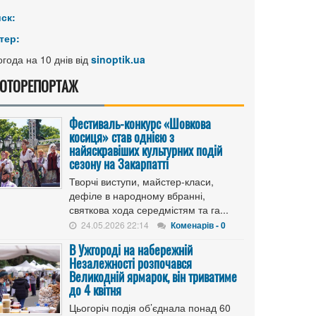
иск:
тер:
года на 10 днів від
sinoptik.ua
ОТОРЕПОРТАЖ
Фестиваль-конкурс «Шовкова
косиця» став однією з
найяскравіших культурних подій
сезону на Закарпатті
Творчі виступи, майстер-класи,
дефіле в народному вбранні,
святкова хода середмістям та га...
24.05.2026 22:14
Коменарів - 0
В Ужгороді на набережній
Незалежності розпочався
Великодній ярмарок, він триватиме
до 4 квітня
Цьогоріч подія об’єднала понад 60