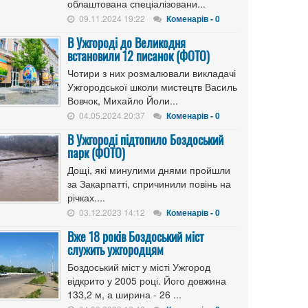
облаштована спеціалізовани...
09.11.2024 19:22
Коменарів - 0
В Ужгороді до Великодня
встановили 12 писанок (ФОТО)
Чотири з них розмалювали викладачі
Ужгородської школи мистецтв Василь
Вовчок, Михайло Йоли...
04.05.2024 20:37
Коменарів - 0
В Ужгороді підтопило Боздоський
парк (ФОТО)
Дощі, які минулими днями пройшли
за Закарпатті, спричинили повінь на
річках....
03.12.2023 14:12
Коменарів - 0
Вже 18 років Боздоський міст
служить ужгородцям
Боздоський міст у місті Ужгород
відкрито у 2005 році. Його довжина
133,2 м, а ширина - 26 ...