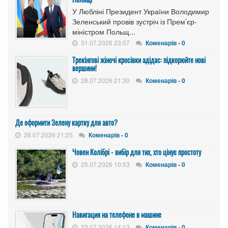
У Любліні Президент України Володимир
Зеленський провів зустріч із Прем’єр-
міністром Польщ...
31.07.2026 23:07
Коменарів - 0
Трекінгові жіночі кросівки адідас: підкорюйте нові
вершини!
28.07.2026 21:30
Коменарів - 0
Де оформити Зелену картку для авто?
28.07.2026 21:25
Коменарів - 0
Човен Колібрі - вибір для тих, хто цінує простоту
25.07.2026 10:53
Коменарів - 0
Навигация на телефоне в машине
23.07.2026 14:13
Коменарів - 0