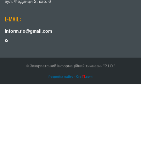
вул. Фединця 2, каб. 6
E-MAIL :
inform.rio@gmail.com
© Закарпатський інформаційний тижневик "Р.І.О."
Розробка сайту - Craf
IT
.com