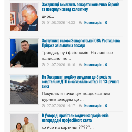
Закарпатці вимагають покарати коньячних баронів
та повернути завод колективу
цирк...
01.08.2026 14:33
Коменарів - 0
Заступника голови Закарпатської ОВА Ростислава
Пріцака звільнили з посади
Триндєц, ну і фізіономія. На лиці все
написано, не...
21.07.2026 19:16
Коменарів - 0
На Закарпатті водійку засудили до 8 років за
смертельну ДТП із загибеллю матері та 13-річного
сина
Покупляли тачки цім неадекватним
дурням алюдям це ...
27.07.2026 14:17
Коменарів - 0
В Ужгороді привітали медичних працівників
напередодні професійного свята
ко йсе на картинці ?????...