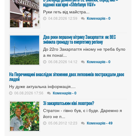
відомої кав'ярні «Shtefanyo V&V»
Руки геть від майстра...
04.08.2026 12:59
Коменарів - 0
Два роки першому вітряку Закарпаття: як ВЕС
змінила громаду та енергетику регіону
До 22го Закарпаття нікому не треба було
а як понаї...
06.08.2026 14:12
Коменарів - 0
На Перечинщині внаслідок зіткнення двох легковиків постраждали двоє
людей
Ну дуже актуальна інформація....
06.08.2026 17:56
Коменарів - 0
Зі закарпатським ківі лохотрон?
Стратон - гівно був, є і буде. Даремно я
його не п...
05.06.2012 12:23
Коменарів - 49