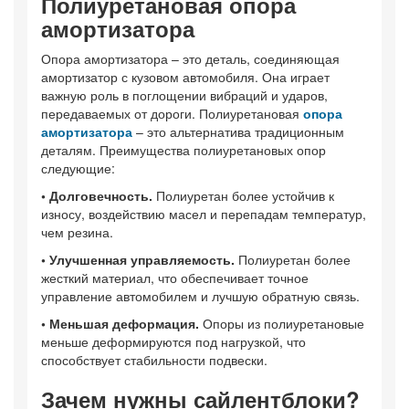
Полиуретановая опора
амортизатора
Опора амортизатора – это деталь, соединяющая
амортизатор с кузовом автомобиля. Она играет
важную роль в поглощении вибраций и ударов,
передаваемых от дороги. Полиуретановая
опора
амортизатора
– это альтернатива традиционным
деталям. Преимущества полиуретановых опор
следующие:
• Долговечность.
Полиуретан более устойчив к
износу, воздействию масел и перепадам температур,
чем резина.
• Улучшенная управляемость.
Полиуретан более
жесткий материал, что обеспечивает точное
управление автомобилем и лучшую обратную связь.
• Меньшая деформация.
Опоры из полиуретановые
меньше деформируются под нагрузкой, что
способствует стабильности подвески.
Зачем нужны сайлентблоки?