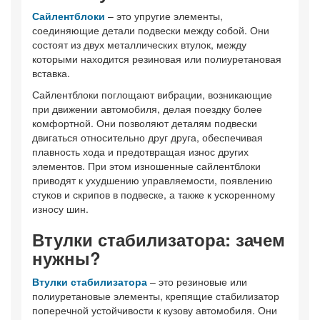
Сайлентблоки
– это упругие элементы,
соединяющие детали подвески между собой. Они
состоят из двух металлических втулок, между
которыми находится резиновая или полиуретановая
вставка.
Сайлентблоки поглощают вибрации, возникающие
при движении автомобиля, делая поездку более
комфортной. Они позволяют деталям подвески
двигаться относительно друг друга, обеспечивая
плавность хода и предотвращая износ других
элементов. При этом изношенные сайлентблоки
приводят к ухудшению управляемости, появлению
стуков и скрипов в подвеске, а также к ускоренному
износу шин.
Втулки стабилизатора: зачем
нужны?
Втулки стабилизатора
– это резиновые или
полиуретановые элементы, крепящие стабилизатор
поперечной устойчивости к кузову автомобиля. Они