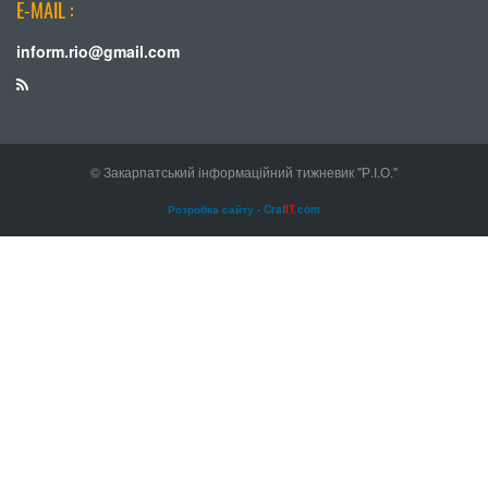
E-MAIL :
inform.rio@gmail.com
© Закарпатський інформаційний тижневик "Р.І.О."
Розробка сайту - Craf
IT
.com