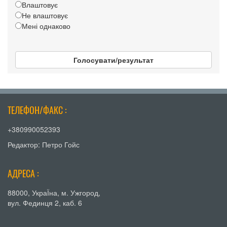
Влаштовує
Не влаштовує
Мені однаково
Голосувати/результат
ТЕЛЕФОН/ФАКС :
+380990052393
Редактор: Петро Гойс
АДРЕСА :
88000, УкраЇна, м. Ужгород,
вул. Фединця 2, каб. 6