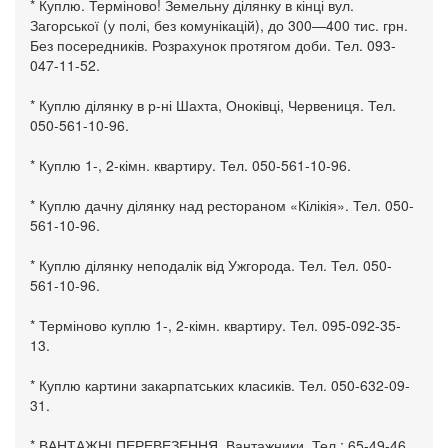
* Куплю. Терміново! Земельну ділянку в кінці вул.
Загорської (у полі, без комунікацій), до 300—400 тис. грн.
Без посередників. Розрахунок протягом доби. Тел. 093-
047-11-52.
* Куплю ділянку в р-ні Шахта, Оноківці, Червениця. Тел.
050-561-10-96.
* Куплю 1-, 2-кімн. квартиру. Тел. 050-561-10-96.
* Куплю дачну ділянку над рестораном «Кілікія». Тел. 050-
561-10-96.
* Куплю ділянку неподалік від Ужгорода. Тел. Тел. 050-
561-10-96.
* Терміново куплю 1-, 2-кімн. квартиру. Тел. 095-092-35-
13.
* Куплю картини закарпатських класиків. Тел. 050-632-09-
31.
* ВАНТАЖНІ ПЕРЕВЕЗЕННЯ. Вантажники. Тел.: 65-49-46,