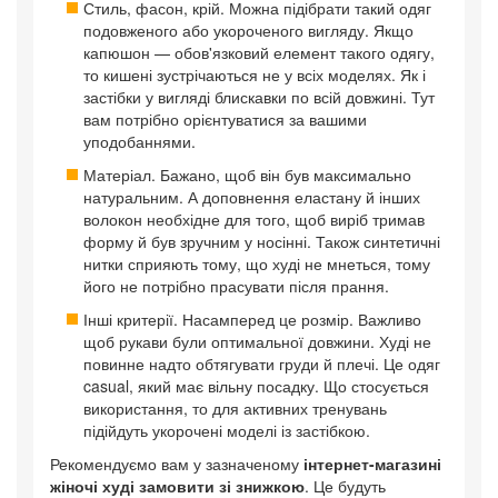
Стиль, фасон, крій. Можна підібрати такий одяг
подовженого або укороченого вигляду. Якщо
капюшон — обов'язковий елемент такого одягу,
то кишені зустрічаються не у всіх моделях. Як і
застібки у вигляді блискавки по всій довжині. Тут
вам потрібно орієнтуватися за вашими
уподобаннями.
Матеріал. Бажано, щоб він був максимально
натуральним. А доповнення еластану й інших
волокон необхідне для того, щоб виріб тримав
форму й був зручним у носінні. Також синтетичні
нитки сприяють тому, що худі не мнеться, тому
його не потрібно прасувати після прання.
Інші критерії. Насамперед це розмір. Важливо
щоб рукави були оптимальної довжини. Худі не
повинне надто обтягувати груди й плечі. Це одяг
casual, який має вільну посадку. Що стосується
використання, то для активних тренувань
підійдуть укорочені моделі із застібкою.
Рекомендуємо вам у зазначеному
інтернет-магазині
жіночі худі замовити зі знижкою
. Це будуть