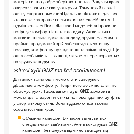
матеріали, що добре зберігають тепло. Завдяки крою
оверсайз вони не сковують рухи. Тому такий casual
одяг у спортивному стилі ідеально підходить для тих,
хто вважає за краще вести активний спосіб життя. І
відмінність застібки в більшості моделей анітрохи не
погіршує комфортність такого одягу. Адже затишні
манжети, щільна гумка по подолу, зручна еластична
пройма, продуманий крій забезпечують затишну
посадку, комфортну при вдяганні та зніманні худі. Ще
одна особливість — кишені, які часто перетворюються
на зручну кенгурушку.
Жіночі худі GNZ та їхні особливості
Для жінок такий одяг може стати запорукою
дбайливого комфорту. Попри його об'ємність, він не
обмежує рухи. Також
жіночі худі GNZ замовити
можна для створення стильних повсякденних аутфітів
у спортивному стилі. Вони відрізняються такими
особливостями крою:
Об'ємний капюшон. Він може затягуватися
спеціальними зав'язками. Але в конструкції GNZ
капюшон і без шнурка відмінно захищає від