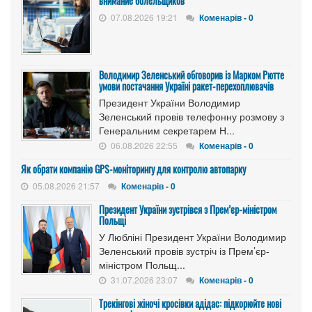
внимание болельщиков
07.08.2026 19:21
Коменарів - 0
Володимир Зеленський обговорив із Марком Рютте
умови постачання Україні ракет-перехоплювачів
Президент України Володимир
Зеленський провів телефонну розмову з
Генеральним секретарем Н...
06.08.2026 22:55
Коменарів - 0
Як обрати компанію GPS-моніторингу для контролю автопарку
05.08.2026 21:57
Коменарів - 0
Президент України зустрівся з Прем’єр-міністром
Польщі
У Любліні Президент України Володимир
Зеленський провів зустріч із Прем’єр-
міністром Польщ...
31.07.2026 23:07
Коменарів - 0
Трекінгові жіночі кросівки адідас: підкорюйте нові