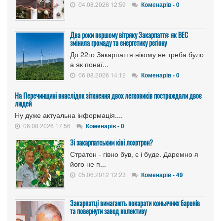
04.08.2026 12:59
Коменарів - 0
Два роки першому вітряку Закарпаття: як ВЕС
змінила громаду та енергетику регіону
До 22го Закарпаття нікому не треба було
а як понаї...
06.08.2026 14:12
Коменарів - 0
На Перечинщині внаслідок зіткнення двох легковиків постраждали двоє
людей
Ну дуже актуальна інформація....
06.08.2026 17:56
Коменарів - 0
Зі закарпатським ківі лохотрон?
Стратон - гівно був, є і буде. Даремно я
його не п...
05.06.2012 12:23
Коменарів - 49
Закарпатці вимагають покарати коньячних баронів
та повернути завод колективу