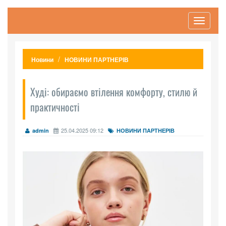
Toggle
navigati
Новини
НОВИНИ ПАРТНЕРІВ
Худі: обираємо втілення комфорту, стилю й
практичності
25.04.2025 09:12
admin
НОВИНИ ПАРТНЕРІВ