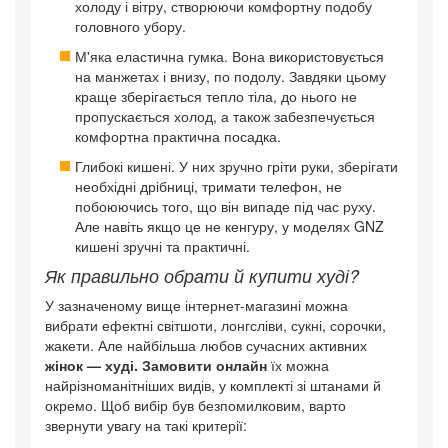
холоду і вітру, створюючи комфортну подобу
головного убору.
М'яка еластична гумка. Вона використовується
на манжетах і внизу, по подолу. Завдяки цьому
краще зберігається тепло тіла, до нього не
пропускається холод, а також забезпечується
комфортна практична посадка.
Глибокі кишені. У них зручно гріти руки, зберігати
необхідні дрібниці, тримати телефон, не
побоюючись того, що він випаде під час руху.
Але навіть якщо це не кенгуру, у моделях GNZ
кишені зручні та практичні.
Як правильно обрати й купити худі?
У зазначеному вище інтернет-магазині можна
вибрати ефектні світшоти, лонгсліви, сукні, сорочки,
жакети. Але найбільша любов сучасних активних
жінок — худі. Замовити онлайн
їх можна
найрізноманітніших видів, у комплекті зі штанами й
окремо. Щоб вибір був безпомилковим, варто
звернути увагу на такі критерії: