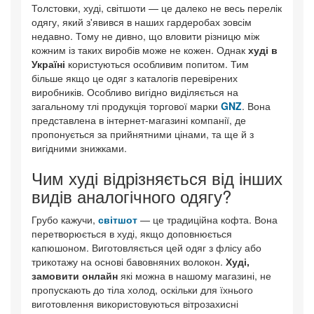
Толстовки, худі, світшоти — це далеко не весь перелік
одягу, який з'явився в наших гардеробах зовсім
недавно. Тому не дивно, що вловити різницю між
кожним із таких виробів може не кожен. Однак
худі в
Україні
користуються особливим попитом. Тим
більше якщо це одяг з каталогів перевірених
виробників. Особливо вигідно виділяється на
загальному тлі продукція торгової марки
GNZ
. Вона
представлена в інтернет-магазині компанії, де
пропонується за прийнятними цінами, та ще й з
вигідними знижками.
Чим худі відрізняється від інших
видів аналогічного одягу?
Грубо кажучи,
світшот
— це традиційна кофта. Вона
перетворюється в худі, якщо доповнюється
капюшоном. Виготовляється цей одяг з флісу або
трикотажу на основі бавовняних волокон.
Худі,
замовити онлайн
які можна в нашому магазині, не
пропускають до тіла холод, оскільки для їхнього
виготовлення використовуються вітрозахисні