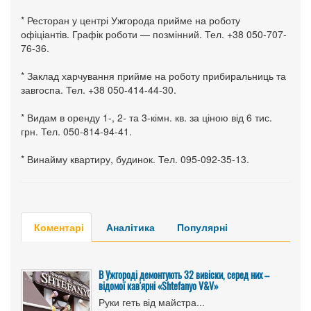
* Ресторан у центрі Ужгорода прийме на роботу
офіціантів. Графік роботи — позмінний. Тел. +38 050-707-
76-36.
* Заклад харчування прийме на роботу прибиральниць та
завгоспа. Тел. +38 050-414-44-30.
* Видам в оренду 1-, 2- та 3-кімн. кв. за ціною від 6 тис.
грн. Тел. 050-814-94-41.
* Винайму квартиру, будинок. Тел. 095-092-35-13.
Коментарі
Аналітика
Популярні
В Ужгороді демонтують 32 вивіски, серед них –
відомої кав'ярні «Shtefanyo V&V»
Руки геть від майстра...