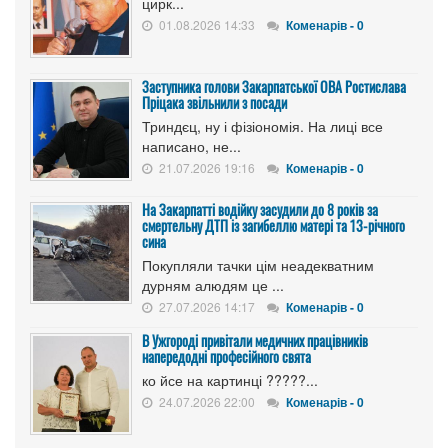
цирк...
01.08.2026 14:33
Коменарів - 0
Заступника голови Закарпатської ОВА Ростислава
Пріцака звільнили з посади
Триндєц, ну і фізіономія. На лиці все
написано, не...
21.07.2026 19:16
Коменарів - 0
На Закарпатті водійку засудили до 8 років за
смертельну ДТП із загибеллю матері та 13-річного
сина
Покупляли тачки цім неадекватним
дурням алюдям це ...
27.07.2026 14:17
Коменарів - 0
В Ужгороді привітали медичних працівників
напередодні професійного свята
ко йсе на картинці ?????...
24.07.2026 22:00
Коменарів - 0