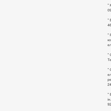
* 
09
*
46
* 
ко
ел
* 
Те
*
ел
ре
24
* 
ін
92