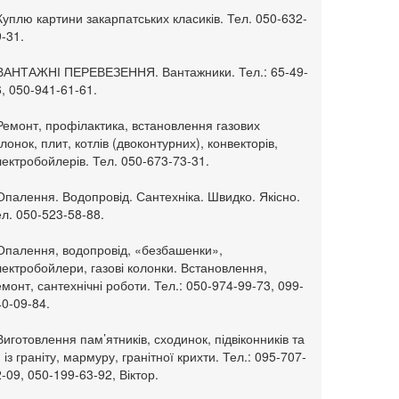
Куплю картини закарпатських класиків. Тел. 050-632-
-31.
 ВАНТАЖНІ ПЕРЕВЕЗЕННЯ. Вантажники. Тел.: 65-49-
, 050-941-61-61.
Ремонт, профілактика, встановлення газових
лонок, плит, котлів (двоконтурних), конвекторів,
ектробойлерів. Тел. 050-673-73-31.
Опалення. Водопровід. Сантехніка. Швидко. Якісно.
л. 050-523-58-88.
 Опалення, водопровід, «безбашенки»,
ектробойлери, газові колонки. Встановлення,
монт, сантехнічні роботи. Тел.: 050-974-99-73, 099-
0-09-84.
Виготовлення пам’ятників, сходинок, підвіконників та
. із граніту, мармуру, гранітної крихти. Тел.: 095-707-
-09, 050-199-63-92, Віктор.