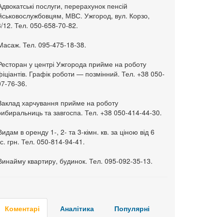
Адвокатські послуги, перерахунок пенсій
ійськовослужбовцям, МВС. Ужгород, вул. Корзо,
/12. Тел. 050-658-70-82.
Масаж. Тел. 095-475-18-38.
 Ресторан у центрі Ужгорода прийме на роботу
іціантів. Графік роботи — позмінний. Тел. +38 050-
7-76-36.
 Заклад харчування прийме на роботу
ибиральниць та завгоспа. Тел. +38 050-414-44-30.
Видам в оренду 1-, 2- та 3-кімн. кв. за ціною від 6
с. грн. Тел. 050-814-94-41.
Винайму квартиру, будинок. Тел. 095-092-35-13.
Коментарі
Аналітика
Популярні