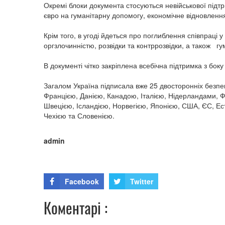
Окремі блоки документа стосуються невійськової підт
євро на гуманітарну допомогу, економічне відновлення
Крім того, в угоді йдеться про поглиблення співпраці 
оргзлочинністю, розвідки та контррозвідки, а також г
В документі чітко закріплена всебічна підтримка з бок
Загалом Україна підписала вже 25 двосторонніх безпе
Францією, Данією, Канадою, Італією, Нідерландами, Фі
Швецією, Ісландією, Норвегією, Японією, США, ЄС, Е
Чехією та Словенією.
admin
Facebook
Twitter
Коментарі :