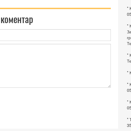
* 
0
 коментар
* 
За
гр
Те
* 
Те
* 
* 
0
* 
0
* 
35