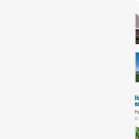
Н
п
Ну