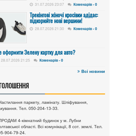
31.07.2026 23:07
Коменарів - 0
Трекінгові жіночі кросівки адідас:
підкорюйте нові вершини!
28.07.2026 21:30
Коменарів - 0
е оформити Зелену картку для авто?
28.07.2026 21:25
Коменарів - 0
Всі новини
ГОЛОШЕННЯ
 Настилання паркету, ламінату. Шліфування,
кування. Тел. 050-204-13-33.
 ПРОДАМ 4-кімнатний будинок у м. Лубни
лтавської області. Всі комунікації, 8 сот. землі. Тел.
95-904-79-24.