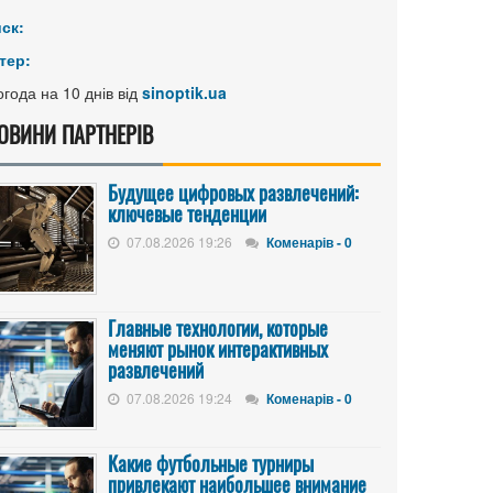
иск:
тер:
года на 10 днів від
sinoptik.ua
ОВИНИ ПАРТНЕРІВ
Будущее цифровых развлечений:
ключевые тенденции
07.08.2026 19:26
Коменарів - 0
Главные технологии, которые
меняют рынок интерактивных
развлечений
07.08.2026 19:24
Коменарів - 0
Какие футбольные турниры
привлекают наибольшее внимание