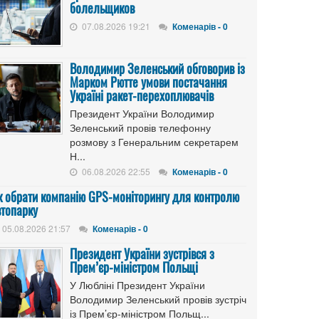
болельщиков
07.08.2026 19:21
Коменарів - 0
Володимир Зеленський обговорив із
Марком Рютте умови постачання
Україні ракет-перехоплювачів
Президент України Володимир
Зеленський провів телефонну
розмову з Генеральним секретарем
Н...
06.08.2026 22:55
Коменарів - 0
к обрати компанію GPS-моніторингу для контролю
втопарку
05.08.2026 21:57
Коменарів - 0
Президент України зустрівся з
Прем’єр-міністром Польщі
У Любліні Президент України
Володимир Зеленський провів зустріч
із Прем’єр-міністром Польщ...