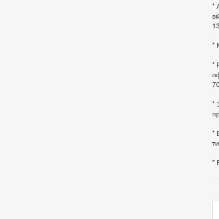
* 
в
13
* 
*
оф
70
*
пр
* 
ти
* 