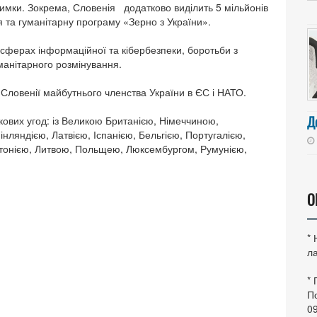
римки. Зокрема, Словенія додатково виділить 5 мільйонів
 та гуманітарну програму «Зерно з України».
у сферах інформаційної та кібербезпеки, боротьби з
уманітарного розмінування.
у Словенії майбутнього членства України в ЄС і НАТО.
Д
кових угод: із Великою Британією, Німеччиною,
нляндією, Латвією, Іспанією, Бельгією, Португалією,
стонією, Литвою, Польщею, Люксембургом, Румунією,
О
*
ла
*
По
0