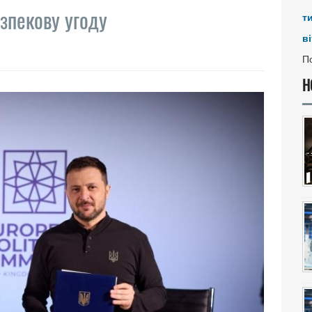
зпекову угоду
т
ві
По
Н