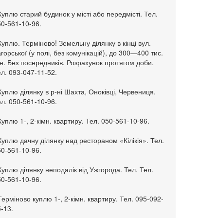
Куплю старий будинок у місті або передмісті. Тел.
50-561-10-96.
Куплю. Терміново! Земельну ділянку в кінці вул.
горської (у полі, без комунікацій), до 300—400 тис.
н. Без посередників. Розрахунок протягом доби.
л. 093-047-11-52.
Куплю ділянку в р-ні Шахта, Оноківці, Червениця.
л. 050-561-10-96.
Куплю 1-, 2-кімн. квартиру. Тел. 050-561-10-96.
Куплю дачну ділянку над рестораном «Кілікія». Тел.
50-561-10-96.
Куплю ділянку неподалік від Ужгорода. Тел. Тел.
50-561-10-96.
Терміново куплю 1-, 2-кімн. квартиру. Тел. 095-092-
-13.