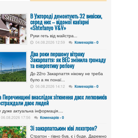
В Ужгороді демонтують 32 вивіски,
серед них – відомої кав'ярні
«Shtefanyo V&V»
Руки геть від майстра...
04.08.2026 12:59
Коменарів - 0
Два роки першому вітряку
Закарпаття: як ВЕС змінила громаду
та енергетику регіону
До 22го Закарпаття нікому не треба
було а як понаї...
06.08.2026 14:12
Коменарів - 0
а Перечинщині внаслідок зіткнення двох легковиків
остраждали двоє людей
 дуже актуальна інформація....
06.08.2026 17:56
Коменарів - 0
Зі закарпатським ківі лохотрон?
Стратон - гівно був, є і буде. Даремно