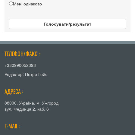
Мені однаково
Голосувати/результат
ТЕЛЕФОН/ФАКС :
+380990052393
Редактор: Петро Гойс
АДРЕСА :
88000, УкраЇна, м. Ужгород,
вул. Фединця 2, каб. 6
E-MAIL :