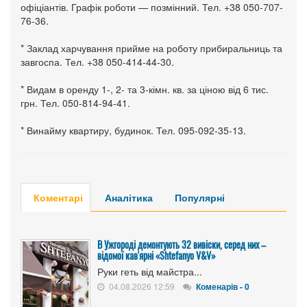
офіціантів. Графік роботи — позмінний. Тел. +38 050-707-
76-36.
* Заклад харчування прийме на роботу прибиральниць та
завгоспа. Тел. +38 050-414-44-30.
* Видам в оренду 1-, 2- та 3-кімн. кв. за ціною від 6 тис.
грн. Тел. 050-814-94-41.
* Винайму квартиру, будинок. Тел. 095-092-35-13.
Коментарі
Аналітика
Популярні
В Ужгороді демонтують 32 вивіски, серед них –
відомої кав'ярні «Shtefanyo V&V»
Руки геть від майстра...
04.08.2026 12:59
Коменарів - 0