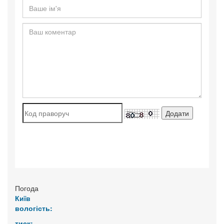
Погода
Київ
вологість:
тиск: