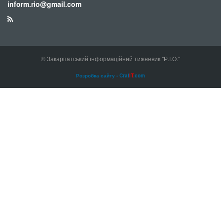
inform.rio@gmail.com
© Закарпатський інформаційний тижневик "Р.І.О."
Розробка сайту - Craf
IT
.com