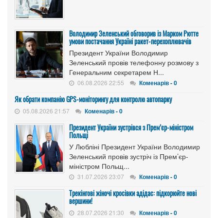
Володимир Зеленський обговорив із Марком Рютте
умови постачання Україні ракет-перехоплювачів
Президент України Володимир
Зеленський провів телефонну розмову з
Генеральним секретарем Н...
06.08.2026 22:55
Коменарів - 0
Як обрати компанію GPS-моніторингу для контролю автопарку
05.08.2026 21:57
Коменарів - 0
Президент України зустрівся з Прем’єр-міністром
Польщі
У Любліні Президент України Володимир
Зеленський провів зустріч із Прем’єр-
міністром Польщ...
31.07.2026 23:07
Коменарів - 0
Трекінгові жіночі кросівки адідас: підкорюйте нові
вершини!
28.07.2026 21:30
Коменарів - 0