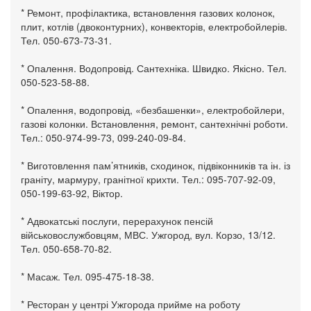
* Ремонт, профілактика, встановлення газових колонок,
плит, котлів (двоконтурних), конвекторів, електробойлерів.
Тел. 050-673-73-31.
* Опалення. Водопровід. Сантехніка. Швидко. Якісно. Тел.
050-523-58-88.
* Опалення, водопровід, «безбашенки», електробойлери,
газові колонки. Встановлення, ремонт, сантехнічні роботи.
Тел.: 050-974-99-73, 099-240-09-84.
* Виготовлення пам’ятників, сходинок, підвіконників та ін. із
граніту, мармуру, гранітної крихти. Тел.: 095-707-92-09,
050-199-63-92, Віктор.
* Адвокатські послуги, перерахунок пенсій
військовослужбовцям, МВС. Ужгород, вул. Корзо, 13/12.
Тел. 050-658-70-82.
* Масаж. Тел. 095-475-18-38.
* Ресторан у центрі Ужгорода прийме на роботу