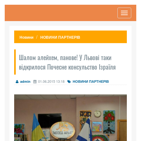
Toggle
navigati
Новини
НОВИНИ ПАРТНЕРІВ
Шалом алейхем, панове! У Львові таки
відкрилося Почесне консульство Ізраїля
01.06.2015 13:18
admin
НОВИНИ ПАРТНЕРІВ