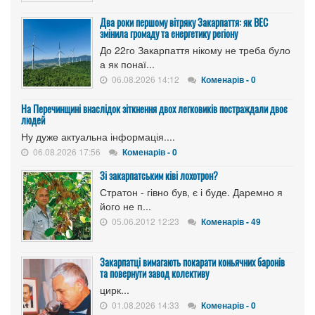
Два роки першому вітряку Закарпаття: як ВЕС
змінила громаду та енергетику регіону
До 22го Закарпаття нікому не треба було
а як понаї...
06.08.2026 14:12
Коменарів - 0
На Перечинщині внаслідок зіткнення двох легковиків постраждали двоє
людей
Ну дуже актуальна інформація....
06.08.2026 17:56
Коменарів - 0
Зі закарпатським ківі лохотрон?
Стратон - гівно був, є і буде. Даремно я
його не п...
05.06.2012 12:23
Коменарів - 49
Закарпатці вимагають покарати коньячних баронів
та повернути завод колективу
цирк...
01.08.2026 14:33
Коменарів - 0