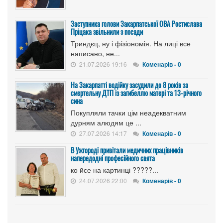
Заступника голови Закарпатської ОВА Ростислава
Пріцака звільнили з посади
Триндєц, ну і фізіономія. На лиці все
написано, не...
21.07.2026 19:16
Коменарів - 0
На Закарпатті водійку засудили до 8 років за
смертельну ДТП із загибеллю матері та 13-річного
сина
Покупляли тачки цім неадекватним
дурням алюдям це ...
27.07.2026 14:17
Коменарів - 0
В Ужгороді привітали медичних працівників
напередодні професійного свята
ко йсе на картинці ?????...
24.07.2026 22:00
Коменарів - 0