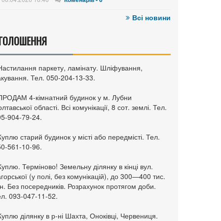
Всі новини
ГОЛОШЕННЯ
 Настилання паркету, ламінату. Шліфування,
кування. Тел. 050-204-13-33.
 ПРОДАМ 4-кімнатний будинок у м. Лубни
лтавської області. Всі комунікації, 8 сот. землі. Тел.
95-904-79-24.
Куплю старий будинок у місті або передмісті. Тел.
50-561-10-96.
Куплю. Терміново! Земельну ділянку в кінці вул.
горської (у полі, без комунікацій), до 300—400 тис.
н. Без посередників. Розрахунок протягом доби.
л. 093-047-11-52.
Куплю ділянку в р-ні Шахта, Оноківці, Червениця.