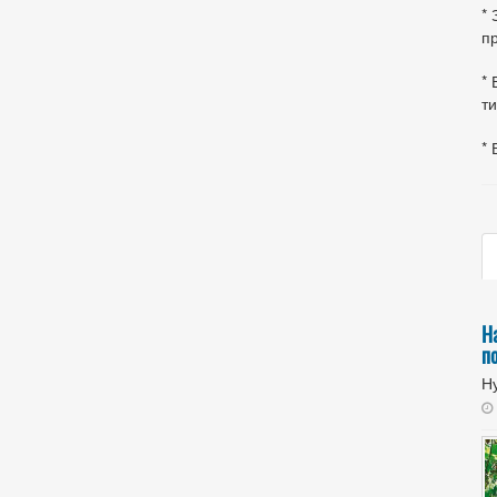
*
пр
* 
ти
* 
Н
п
Ну