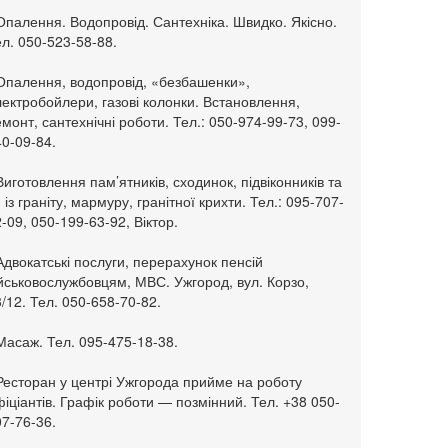
Опалення. Водопровід. Сантехніка. Швидко. Якісно.
л. 050-523-58-88.
 Опалення, водопровід, «безбашенки»,
ектробойлери, газові колонки. Встановлення,
монт, сантехнічні роботи. Тел.: 050-974-99-73, 099-
0-09-84.
Виготовлення пам’ятників, сходинок, підвіконників та
. із граніту, мармуру, гранітної крихти. Тел.: 095-707-
-09, 050-199-63-92, Віктор.
Адвокатські послуги, перерахунок пенсій
ійськовослужбовцям, МВС. Ужгород, вул. Корзо,
/12. Тел. 050-658-70-82.
Масаж. Тел. 095-475-18-38.
 Ресторан у центрі Ужгорода прийме на роботу
іціантів. Графік роботи — позмінний. Тел. +38 050-
7-76-36.