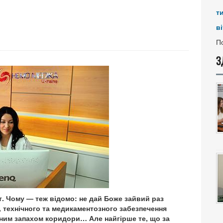
т
ві
По
З
т. Чому — теж відомо: не дай Боже зайвий раз
ї, технічного та медикаментозного забезпечення
чним запахом коридори… Але найгірше те, що за