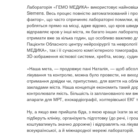
Лабораторія «ГЕМО МЕДИКА» використовує найновіше о
Siemens. Весь процес повністю автоматизований і про
фактор», що часто спричиняє лабораторні помилки, від
робляться прямо на місці, адже відомо, що кров шви
відправляє кров у інші міста, як багато інших лаборато
отримати вже за кілька годин, що особливо важливо для
Пацієнти Обласного центру нейрохірургії та неврологі
МЕДИКА», так і її сучасного комп’ютерного томограф
3D-зображення кісткової системи, хребта, мозку, судин
«Наша мета, — продовжує пані Наталія, — щоб абсолют
лікування та контролю, можна було провести, не вихо
отримання довідки чи, припустимо, для взяття на обл
закладами міста. Наша концепція економить такий доро
контролювати якість. Більшість із за­планованого ми 
апарати для МРТ, ехокар­діографії, холтерівської ЕКГ 
Ну, а якщо вже прийшла біда, з якою краще їхати за
підберуть клініку, організують підготовку (до речі, і г
коштуватимуть значно дорожче) і відправлять на лікув
всеукраїнської, а й міжнародної мережі лабораторій.