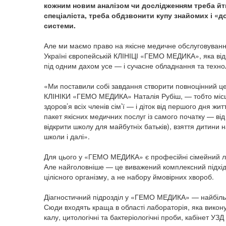
кожним новим аналізом чи дослідженням треба йти
спе­ціаліста, треба обдзвонити купу знайомих і «д
системи.
Але ми маємо право на якісне медичне обслуговування
Україні європейській КЛІНІЦІ «ГЕМО МЕДИКА», яка відк
під одним дахом усе — і сучасне обладнання та технолог
«Ми поставили собі завдання створити повноцінний це
КЛІНІКИ «ГЕМО МЕДИКА» Наталія Рубіш, — тобто місце,
здоров’я всіх членів сім’ї — і діток від першого дня ж
пакет якісних медичних послуг із самого початку — від 
відкрити школу для майбутніх батьків), взяття дитини 
школи і далі».
Для цього у «ГЕМО МЕДИКА» є професійні сімейний лікар,
Але найголовніше — це виважений комплексний підхід,
цілісного організму, а не набору ймовірних хвороб.
Діагностичний підрозділ у «ГЕМО МЕДИКА» — найбіль
Сюди входять краща в області лабораторія, яка виконує
калу, цитологічні та бактеріологічні проби, кабінет УЗД