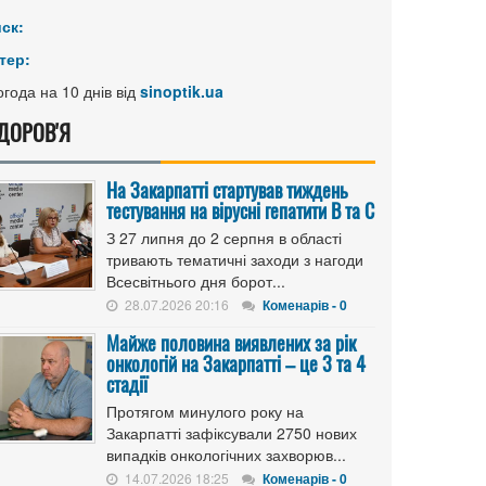
иск:
тер:
года на 10 днів від
sinoptik.ua
ДОРОВ'Я
На Закарпатті стартував тиждень
тестування на вірусні гепатити B та C
З 27 липня до 2 серпня в області
тривають тематичні заходи з нагоди
Всесвітнього дня борот...
28.07.2026 20:16
Коменарів - 0
Майже половина виявлених за рік
онкологій на Закарпатті – це 3 та 4
стадії
Протягом минулого року на
Закарпатті зафіксували 2750 нових
випадків онкологічних захворюв...
14.07.2026 18:25
Коменарів - 0