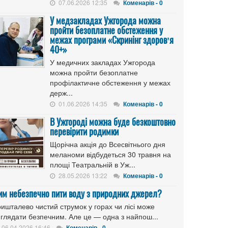
07.06.2026 12:35
Коменарів - 0
У медзакладах Ужгорода можна
пройти безоплатне обстеження у
межах програми «Скринінг здоровʼя
40+»
У медичних закладах Ужгорода
можна пройти безоплатне
профілактичне обстеження у межах
держ...
01.06.2026 14:35
Коменарів - 0
В Ужгороді можна буде безкоштовно
перевірити родимки
Щорічна акція до Всесвітнього дня
меланоми відбудеться 30 травня на
площі Театральній в Уж...
28.05.2026 13:22
Коменарів - 0
им небезпечно пити воду з природних джерел?
ишталево чистий струмок у горах чи лісі може
иглядати безпечним. Але це — одна з найпош...
06.04.2026 16:46
Коменарів - 0