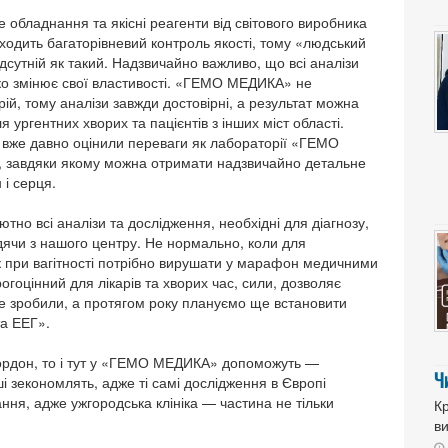
бладнання та якісні реагенти від світового виробника
ходить багаторівневий контроль якості, тому «людський
сутній як такий. Надзвичайно важливо, що всі аналізи
дко змінює свої властивості. «ГЕМО МЕДИКА» не
рій, тому аналізи завжди достовірні, а результат можна
 ургентних хворих та пацієнтів з інших міст області.
ї вже давно оцінили переваги як лабораторії «ГЕМО
а, завдяки якому можна отримати надзвичайно детальне
 і серця.
но всі аналізи та дослідження, необхідні для діагнозу,
дячи з нашого центру. Не нормально, коли для
ік при вагітності потрібно вирушати у марафон медичними
гоцінний для лікарів та хворих час, сили, дозволяє
вже зробили, а протягом року плануємо ще встановити
та ЕЕГ».
 кордон, то і тут у «ГЕМО МЕДИКА» допоможуть —
Ч
роші зекономлять, адже ті самі дослідження в Європі
ання, адже ужгородська клініка — частина не тільки
Кр
в