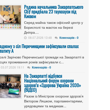
Родина начальника Закарпатського
СБУ придбала 23 таунхауси під
Києвом
Серед майна також офісний центр у
Борисполі та маєток на березі
Дніпра....
08.07.2026 13:48
Коменарів - 0
 одному з сіл Перечинщини зафіксували спалах
патиту А
селі Зарічово Перечинської громади на Закарпатті в
сцях проживання ромів зафіксували с...
03.07.2026 19:11
Коменарів - 0
На Закарпатті відбувся
Національний форум охорони
здоров’я «Здорова Україна 2030»
(ВІДЕО)
Разом із Міністром охорони здоров’я
Віктором Ляшком, парламентарями,
урядовцями та медикам...