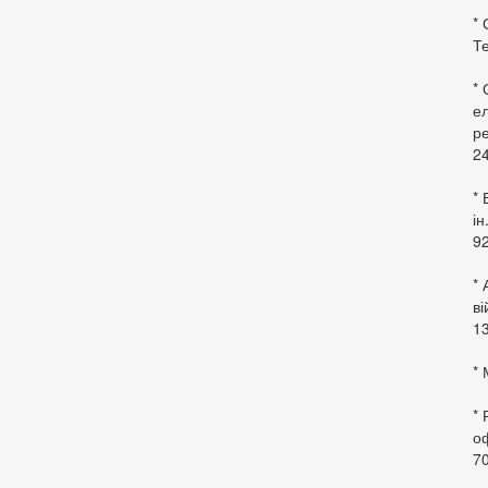
* 
Те
*
ел
ре
24
* 
ін
92
* 
в
13
* 
*
оф
70