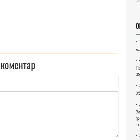
О
*
ла
 коментар
*
По
0
* 
0
* 
За
гр
Те
* 