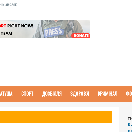
НІЙ ЗВ'ЯЗОК
РАТУША
СПОРТ
ДОЗВІЛЛЯ
ЗДОРОВ'Я
КРИМІНАЛ
ФО
П
К
в