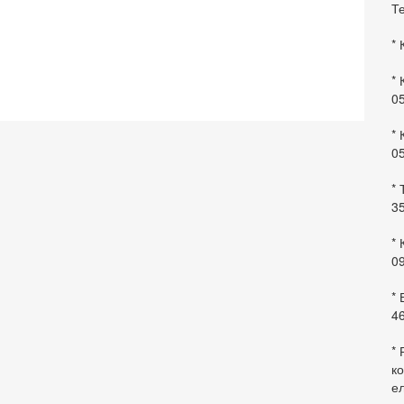
Те
* 
* 
0
* 
0
* 
35
* 
09
*
46
* 
ко
ел