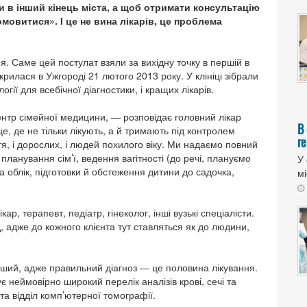
 в інший кінець міста, а щоб отримати консультацію
омовитися». І це не вина лікарів, це проблема
. Саме цей постулат взяли за вихідну точку в першій в
рилася в Ужгороді 21 лютого 2013 року. У клініці зібрали
ії для всебічної діагностики, і кращих лікарів.
нтр сімейної медицини, — розповідає головний лікар
В
 де не тільки лікують, а й тримають під контролем
ге
иття, і дорослих, і людей похилого віку. Ми надаємо повний
планування сім’ї, ведення вагітності (до речі, плануємо
У 
на облік, підготовки й обстеження дитини до садочка,
мі
 терапевт, педіатр, гінеколог, інші вузькі спеціа­лісти.
 адже до кожного клієнта тут ставляться як до людини,
ший, адже правильний діагноз — це половина лікування.
 неймовірно широкий перелік аналізів крові, сечі та
 та відділ комп’ютерної томографії.