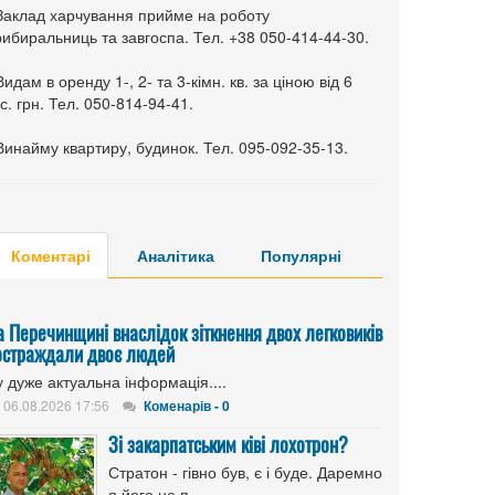
 Заклад харчування прийме на роботу
ибиральниць та завгоспа. Тел. +38 050-414-44-30.
Видам в оренду 1-, 2- та 3-кімн. кв. за ціною від 6
с. грн. Тел. 050-814-94-41.
Винайму квартиру, будинок. Тел. 095-092-35-13.
Коментарі
Аналітика
Популярні
а Перечинщині внаслідок зіткнення двох легковиків
остраждали двоє людей
 дуже актуальна інформація....
06.08.2026 17:56
Коменарів - 0
Зі закарпатським ківі лохотрон?
Стратон - гівно був, є і буде. Даремно
я його не п...