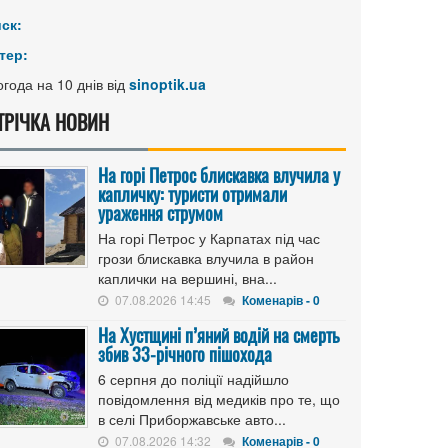
иск:
тер:
года на 10 днів від
sinoptik.ua
ТРІЧКА НОВИН
На горі Петрос блискавка влучила у
капличку: туристи отримали
ураження струмом
На горі Петрос у Карпатах під час
грози блискавка влучила в район
каплички на вершині, вна...
07.08.2026 14:45
Коменарів - 0
На Хустщині п’яний водій на смерть
збив 33-річного пішохода
6 серпня до поліції надійшло
повідомлення від медиків про те, що
в селі Приборжавське авто...
07.08.2026 14:32
Коменарів - 0