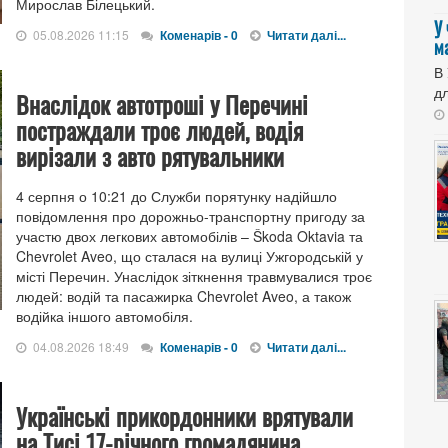
Мирослав Білецький.
У
05.08.2026 11:15
Коменарів - 0
Читати далі...
м
В
дл
Внаслідок автотроші у Перечині
постраждали троє людей, водія
вирізали з авто рятувальники
4 серпня о 10:21 до Служби порятунку надійшло
повідомлення про дорожньо-транспортну пригоду за
участю двох легкових автомобілів – Škoda Oktavia та
Chevrolet Aveo, що сталася на вулиці Ужгородській у
місті Перечин. Унаслідок зіткнення травмувалися троє
людей: водій та пасажирка Chevrolet Aveo, а також
водійка іншого автомобіля.
04.08.2026 18:49
Коменарів - 0
Читати далі...
Українські прикордонники врятували
на Тисі 17-річного громадянина