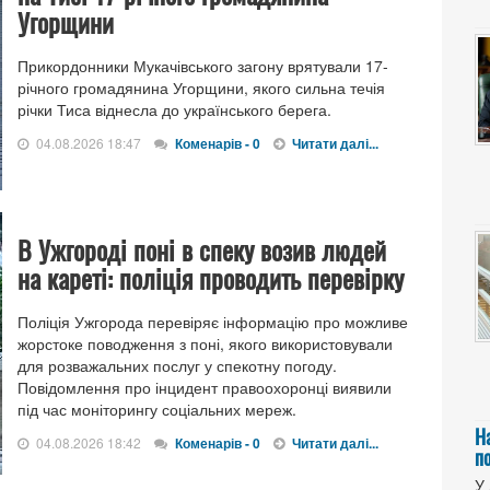
Угорщини
Прикордонники Мукачівського загону врятували 17-
річного громадянина Угорщини, якого сильна течія
річки Тиса віднесла до українського берега.
04.08.2026 18:47
Коменарів - 0
Читати далі...
В Ужгороді поні в спеку возив людей
на кареті: поліція проводить перевірку
Поліція Ужгорода перевіряє інформацію про можливе
жорстоке поводження з поні, якого використовували
для розважальних послуг у спекотну погоду.
Повідомлення про інцидент правоохоронці виявили
під час моніторингу соціальних мереж.
Н
04.08.2026 18:42
Коменарів - 0
Читати далі...
п
У