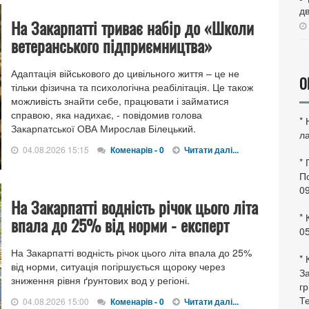
дв
На Закарпатті триває набір до «Школи
ветеранського підприємництва»
Адаптація військового до цивільного життя – це не
О
тільки фізична та психологічна реабілітація. Це також
можливість знайти себе, працювати і займатися
справою, яка надихає, - повідомив голова
*
Закарпатської ОВА Мирослав Білецький.
ла
04.08.2026 15:15
Коменарів - 0
Читати далі...
*
По
0
На Закарпатті водність річок цього літа
* 
впала до 25% від норми - експерт
0
На Закарпатті водність річок цього літа впала до 25%
* 
від норми, ситуація погіршується щороку через
За
зниження рівня ґрунтових вод у регіоні.
гр
Те
04.08.2026 15:00
Коменарів - 0
Читати далі...