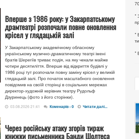
70
*
Вперше з 1986 року: у Закарпатському
пр
драмтеатрі розпочали повне оновлення
крісел у глядацькій залі
* 
ти
У Закарпатському академічному обласному
* 
українському музично-драматичному театрі імені
братів Шерегіїв триває подія, на яку чекали майже
чотири десятиліття. Вперше від відкриття будівлі у
1986 році тут розпочали повну заміну крісел у великій
глядацькій залі. Про початок масштабного оновлення
повідомив на своїй сторінці в соціальних мережах
директор-художній керівник театру Рудольф
Дзуринець (фото з його сторінки).
03.08.2026 21:41
Коменарів - 0
Читати далі...
Через російську атаку згорів тираж
книжки письменника Банди Шолтеса