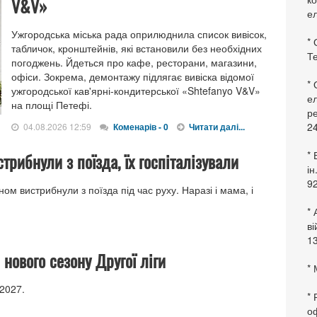
V&V»
ел
Ужгородська міська рада оприлюднила список вивісок,
* 
табличок, кронштейнів, які встановили без необхідних
Те
погоджень. Йдеться про кафе, ресторани, магазини,
офіси. Зокрема, демонтажу підлягає вивіска відомої
*
ужгородської кав'ярні-кондитерської «Shtefanyo V&V»
ел
на площі Петефі.
ре
24
04.08.2026 12:59
Коменарів - 0
Читати далі...
* 
рибнули з поїзда, їх госпіталізували
ін
92
ом вистрибнули з поїзда під час руху. Наразі і мама, і
* 
в
13
нового сезону Другої ліги
* 
-2027.
*
оф