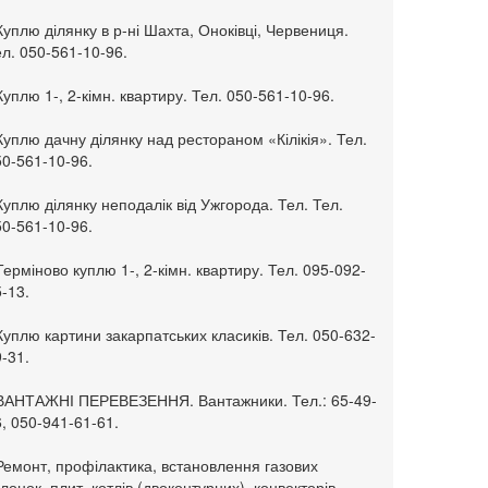
Куплю ділянку в р-ні Шахта, Оноківці, Червениця.
л. 050-561-10-96.
Куплю 1-, 2-кімн. квартиру. Тел. 050-561-10-96.
Куплю дачну ділянку над рестораном «Кілікія». Тел.
50-561-10-96.
Куплю ділянку неподалік від Ужгорода. Тел. Тел.
50-561-10-96.
Терміново куплю 1-, 2-кімн. квартиру. Тел. 095-092-
-13.
Куплю картини закарпатських класиків. Тел. 050-632-
-31.
 ВАНТАЖНІ ПЕРЕВЕЗЕННЯ. Вантажники. Тел.: 65-49-
, 050-941-61-61.
Ремонт, профілактика, встановлення газових
лонок, плит, котлів (двоконтурних), конвекторів,