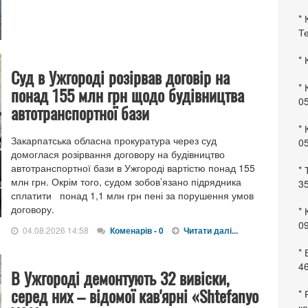
* 
Те
* 
Cуд в Ужгороді розірвав договір на
* 
понад 155 млн грн щодо будівництва
0
автотранспортної бази
* 
Закарпатська обласна прокуратура через суд
0
домоглася розірвання договору на будівництво
автотранспортної бази в Ужгороді вартістю понад 155
* 
млн грн. Окрім того, судом зобов’язано підрядника
35
сплатити понад 1,1 млн грн пені за порушення умов
договору.
* 
09
04.08.2026 14:58
Коменарів - 0
Читати далі...
*
46
В Ужгороді демонтують 32 вивіски,
серед них – відомої кав'ярні «Shtefanyo
* 
ко