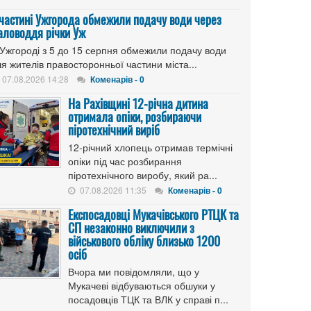
 частині Ужгорода обмежили подачу води через
аловоддя річки Уж
 Ужгороді з 5 до 15 серпня обмежили подачу води
я жителів правосторонньої частини міста...
07.08.2026 14:28
Коменарів - 0
На Рахівщині 12-річна дитина
отримала опіки, розбираючи
піротехнічний виріб
12-річний хлопець отримав термічні
опіки під час розбирання
піротехнічного виробу, який ра...
07.08.2026 11:35
Коменарів - 0
Експосадовці Мукачівського РТЦК та
СП незаконно виключили з
військового обліку близько 1200
осіб
Вчора ми повідомляли, що у
Мукачеві відбуваються обшуки у
посадовців ТЦК та ВЛК у справі п...