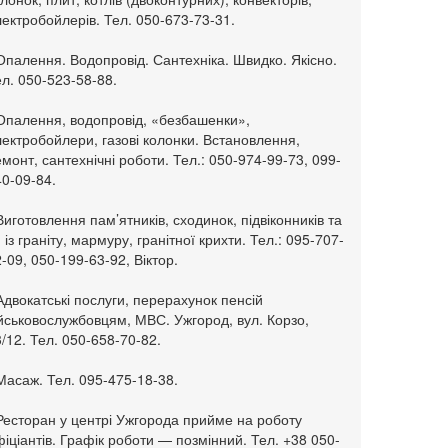
ектробойлерів. Тел. 050-673-73-31.
Опалення. Водопровід. Сантехніка. Швидко. Якісно.
л. 050-523-58-88.
 Опалення, водопровід, «безбашенки»,
ектробойлери, газові колонки. Встановлення,
монт, сантехнічні роботи. Тел.: 050-974-99-73, 099-
0-09-84.
Виготовлення пам’ятників, сходинок, підвіконників та
. із граніту, мармуру, гранітної крихти. Тел.: 095-707-
-09, 050-199-63-92, Віктор.
Адвокатські послуги, перерахунок пенсій
ійськовослужбовцям, МВС. Ужгород, вул. Корзо,
/12. Тел. 050-658-70-82.
Масаж. Тел. 095-475-18-38.
 Ресторан у центрі Ужгорода прийме на роботу
іціантів. Графік роботи — позмінний. Тел. +38 050-