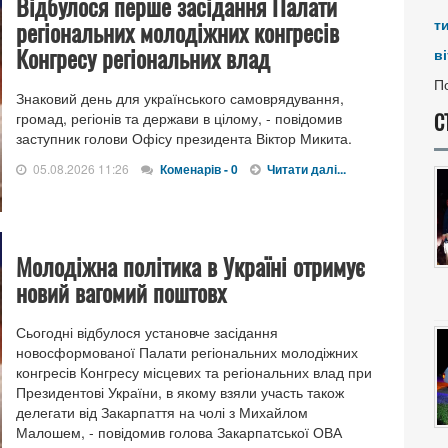
Відбулося перше засідання Палати
регіональних молодіжних конгресів
т
Конгресу регіональних влад
ві
По
Знаковий день для українського самоврядування,
С
громад, регіонів та держави в цілому, - повідомив
заступник голови Офісу президента Віктор Микита.
05.08.2026 11:26
Коменарів - 0
Читати далі...
Молодіжна політика в Україні отримує
новий вагомий поштовх
Сьогодні відбулося установче засідання
новосформованої Палати регіональних молодіжних
конгресів Конгресу місцевих та регіональних влад при
Президентові України, в якому взяли участь також
делегати від Закарпаття на чолі з Михайлом
Малошем, - повідомив голова Закарпатської ОВА