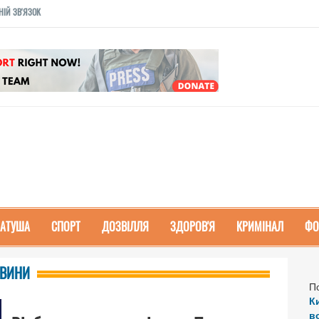
НІЙ ЗВ'ЯЗОК
РАТУША
СПОРТ
ДОЗВІЛЛЯ
ЗДОРОВ'Я
КРИМІНАЛ
ФО
ВИНИ
П
К
в