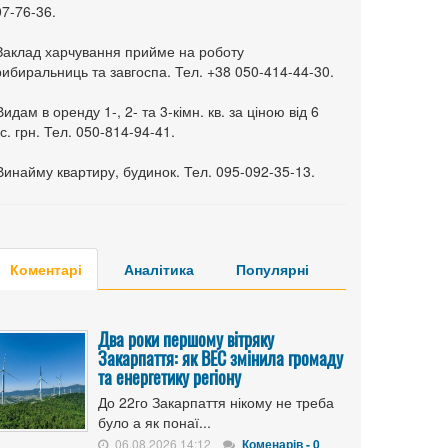
7-76-36.
 Заклад харчування прийме на роботу
ибиральниць та завгоспа. Тел. +38 050-414-44-30.
Видам в оренду 1-, 2- та 3-кімн. кв. за ціною від 6
с. грн. Тел. 050-814-94-41.
Винайму квартиру, будинок. Тел. 095-092-35-13.
Коментарі
Аналітика
Популярні
Два роки першому вітряку
Закарпаття: як ВЕС змінила громаду
та енергетику регіону
До 22го Закарпаття нікому не треба
було а як понаї...
06.08.2026 14:12
Коменарів - 0