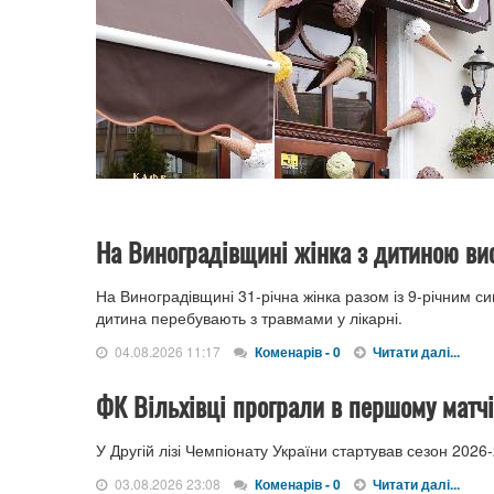
На Виноградівщині жінка з дитиною вист
На Виноградівщині 31-річна жінка разом із 9-річним син
дитина перебувають з травмами у лікарні.
04.08.2026 11:17
Коменарів - 0
Читати далі...
ФК Вільхівці програли в першому матчі 
У Другій лізі Чемпіонату України стартував сезон 2026
03.08.2026 23:08
Коменарів - 0
Читати далі...