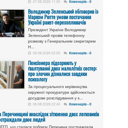
07.08.2026 11:30
Коменарів - 0
Володимир Зеленський обговорив із
Марком Рютте умови постачання
Україні ракет-перехоплювачів
Президент України Володимир
Зеленський провів телефонну
розмову з Генеральним секретарем
Н...
06.08.2026 22:55
Коменарів - 0
Пенсіонера підозрюють у
ґвалтуванні двох малолітніх сестер:
про злочин дізналися завдяки
психологу
За процесуального керівництва
окружної прокуратури здійснюється
досудове розслідування у к...
06.08.2026 22:45
Коменарів - 0
а Перечинщині внаслідок зіткнення двох легковиків
остраждали двоє людей
 ДТП, що сталася поблизу Перечина постраждали