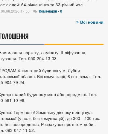
оє людей: 64-річна жінка та 63-річний чол...
06.08.2026 17:56
Коменарів - 0
Всі новини
ГОЛОШЕННЯ
 Настилання паркету, ламінату. Шліфування,
кування. Тел. 050-204-13-33.
 ПРОДАМ 4-кімнатний будинок у м. Лубни
лтавської області. Всі комунікації, 8 сот. землі. Тел.
95-904-79-24.
Куплю старий будинок у місті або передмісті. Тел.
50-561-10-96.
Куплю. Терміново! Земельну ділянку в кінці вул.
горської (у полі, без комунікацій), до 300—400 тис.
н. Без посередників. Розрахунок протягом доби.
л. 093-047-11-52.