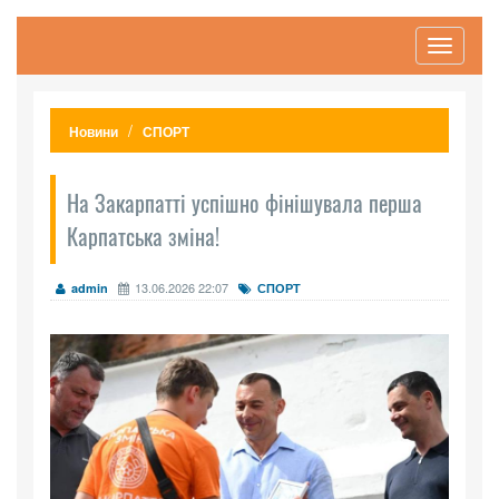
Toggle
navigati
Новини
СПОРТ
На Закарпатті успішно фінішувала перша
Карпатська зміна!
13.06.2026 22:07
admin
СПОРТ