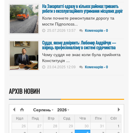
На Закарпатті одразу в кількох районах тривають
роботи з експлуатаційного утримання місцевих доріг
Коли почнете ремонтувати дорогу та
мости Підполозз...
25.07.2026 13:57
Коменарів - 0
Суддя, якому довіряють: Любомир Андрійчук —
взірець професіоналізму в системі судочинства
Чому суддя не знає коли була прийнята
Конституція ...
23.04.2025 12:09
Коменарів - 0
АРХІВ НОВИН
Серпень
2026
Ндл
Пнд
Втр
Срд
Чтв
Птн
Сбт
26
27
28
29
30
31
1