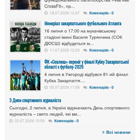
CrossFit», пр...
18.07.2026 12:47
Коменарів - 0
Меморіал закарпатського футбольного Атланта
16 липня о 17:00 на мукачівському
стадіоні імені Василя Турянчика (СОК
ДЮСШ) відбудеться м...
11.07.2026 12:20
Коменарів - 0
ФК «Севлюш» переміг у фіналі Кубку Закарпатської
області з футболу-2026
4 липня в Ужгороді відбувся 81-ий фінал
Кубка Закарпаття....
05.07.2026 11:06
Коменарів - 0
З Днем спортивного журналіста
Сьогодні, 2 липня, в Україні відзначають День спортивного
журналіста – свято людей, які вм...
02.07.2026 10:59
Коменарів - 0
Всі новини