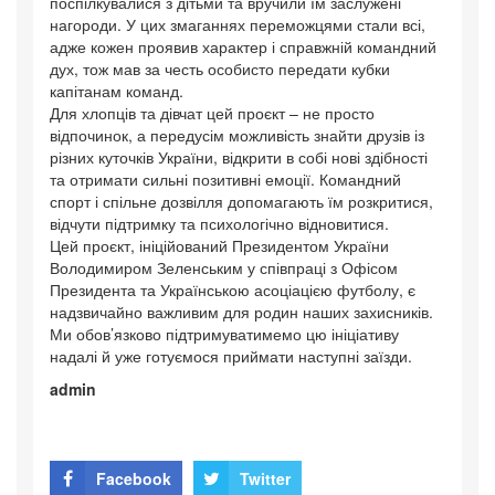
поспілкувалися з дітьми та вручили їм заслужені
нагороди. У цих змаганнях переможцями стали всі,
адже кожен проявив характер і справжній командний
дух, тож мав за честь особисто передати кубки
капітанам команд.
Для хлопців та дівчат цей проєкт – не просто
відпочинок, а передусім можливість знайти друзів із
різних куточків України, відкрити в собі нові здібності
та отримати сильні позитивні емоції. Командний
спорт і спільне дозвілля допомагають їм розкритися,
відчути підтримку та психологічно відновитися.
Цей проєкт, ініційований Президентом України
Володимиром Зеленським у співпраці з Офісом
Президента та Українською асоціацією футболу, є
надзвичайно важливим для родин наших захисників.
Ми обов’язково підтримуватимемо цю ініціативу
надалі й уже готуємося приймати наступні заїзди.
admin
Facebook
Twitter