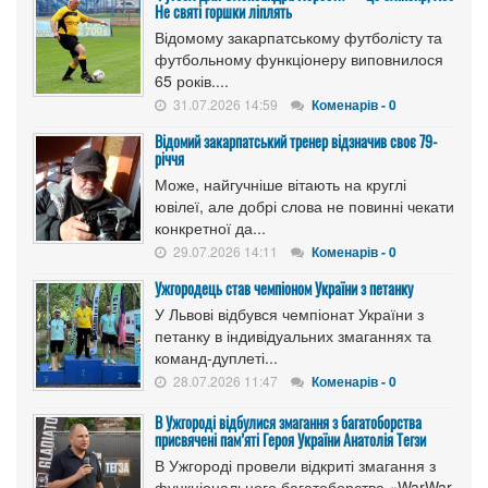
Не святі горшки ліплять
Відомому закарпатському футболісту та
футбольному функціонеру виповнилося
65 років....
31.07.2026 14:59
Коменарів - 0
Відомий закарпатський тренер відзначив своє 79-
річчя
Може, найгучніше вітають на круглі
ювілеї, але добрі слова не повинні чекати
конкретної да...
29.07.2026 14:11
Коменарів - 0
Ужгородець став чемпіоном України з петанку
У Львові відбувся чемпіонат України з
петанку в індивідуальних змаганнях та
команд-дуплеті...
28.07.2026 11:47
Коменарів - 0
В Ужгороді відбулися змагання з багатоборства
присвячені пам’яті Героя України Анатолія Тегзи
В Ужгороді провели відкриті змагання з
функціонального багатоборства «WarWar