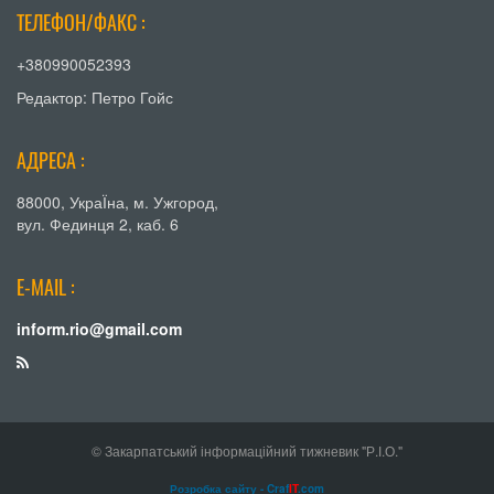
ТЕЛЕФОН/ФАКС :
+380990052393
Редактор: Петро Гойс
АДРЕСА :
88000, УкраЇна, м. Ужгород,
вул. Фединця 2, каб. 6
E-MAIL :
inform.rio@gmail.com
© Закарпатський інформаційний тижневик "Р.І.О."
Розробка сайту - Craf
IT
.com