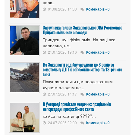
цирк...
01.08.2026 14:33
Коменарів - 0
Заступника голови Закарпатської ОВА Ростислава
Пріцака звільнили з посади
Триндєц, ну і фізіономія. На лиці все
написано, не...
21.07.2026 19:16
Коменарів - 0
На Закарпатті водійку засудили до 8 років за
смертельну ДТП із загибеллю матері та 13-річного
сина
Покупляли тачки цім неадекватним
дурням алюдям це ...
27.07.2026 14:17
Коменарів - 0
В Ужгороді привітали медичних працівників
напередодні професійного свята
ко йсе на картинці ?????...
24.07.2026 22:00
Коменарів - 0