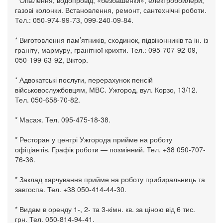
* Опалення, водопровід, «безбашенки», електробойлери,
газові колонки. Встановлення, ремонт, сантехнічні роботи.
Тел.: 050-974-99-73, 099-240-09-84.
* Виготовлення пам’ятників, сходинок, підвіконників та ін. із
граніту, мармуру, гранітної крихти. Тел.: 095-707-92-09,
050-199-63-92, Віктор.
* Адвокатські послуги, перерахунок пенсій
військовослужбовцям, МВС. Ужгород, вул. Корзо, 13/12.
Тел. 050-658-70-82.
* Масаж. Тел. 095-475-18-38.
* Ресторан у центрі Ужгорода прийме на роботу
офіціантів. Графік роботи — позмінний. Тел. +38 050-707-
76-36.
* Заклад харчування прийме на роботу прибиральниць та
завгоспа. Тел. +38 050-414-44-30.
* Видам в оренду 1-, 2- та 3-кімн. кв. за ціною від 6 тис.
грн. Тел. 050-814-94-41.