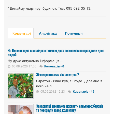
* Винайму квартиру, будинок. Тел. 095-092-35-13.
Коментарі
Аналітика
Популярні
На Перечинщині внаслідок зіткнення двох легковиків постраждали двоє
людей
Ну дуже актуальна інформація....
06.08.2026 17:56
Коменарів - 0
Зі закарпатським ківі лохотрон?
Стратон - гівно був, є і буде. Даремно я
його не п...
05.06.2012 12:23
Коменарів - 49
Закарпатці вимагають покарати коньячних баронів
та повернути завод колективу