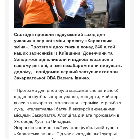
Сьогодні провели підсумковий захід для
учасників першої зміни проєкту «Карпатська
зміна». Протягом двох тижнів понад 240 дітей
наших захисників із Київщини, Донеччини та
Запоріжжя відпочивали й відновлювалися в
нашому регіоні, а вже незабаром вони вирушать
додому, - повідомив перший заступник голови
Закарпатської ОВА Василь Іванчо.
- Програма для дітей була максимально активною:
щоденні футбольні тренування, концерти, майстер-
класи з гончарства, малювання, кераміки, стрільба з
лука, інтелектуальні батли й екскурсії визначними
місцями Закарпаття. Хлопці та дівчата проживали в
Ужгороді, Хусті та Чинадієві.
Яскравою частиною заїзду став футбольний турнір
«Карпатська зміна». Під час сьогоднішньої зустрічі