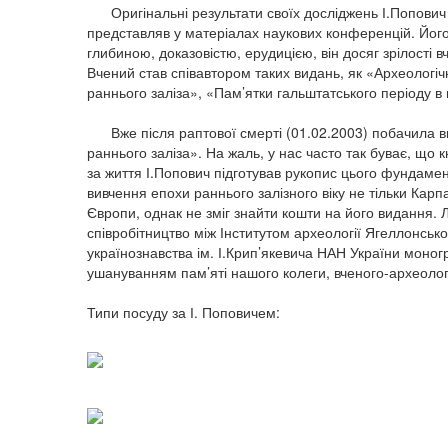
Оригінальні результати своїх досліджень І.Попович 
представляв у матеріалах наукових конференцій. Його 
глибиною, доказовістю, ерудицією, він досяг зрілості 
Вчений став співавтором таких видань, як «Археологіч
раннього заліза», «Пам’ятки гальштатського періоду в м
Вже після раптової смерті (01.02.2003) побачила ви
раннього заліза». На жаль, у нас часто так буває, що к
за життя І.Попович підготував рукопис цього фундаме
вивчення епохи раннього залізного віку не тільки Карп
Європи, однак не зміг знайти кошти на його видання.
співробітництво між Інститутом археології Ягеллонськ
українознавства ім. І.Крип’якевича НАН України моног
ушануванням пам’яті нашого колеги, вченого-археолог
Типи посуду за І. Поповичем: