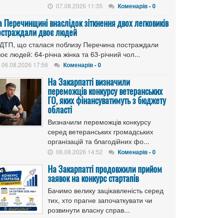
07.08.2026 11:35
Коменарів - 0
а Перечинщині внаслідок зіткнення двох легковиків
остраждали двоє людей
 ДТП, що сталася поблизу Перечина постраждали
оє людей: 64-річна жінка та 63-річний чол...
06.08.2026 17:56
Коменарів - 0
На Закарпатті визначили
переможців конкурсу ветеранських
ГО, яких фінансуватимуть з бюджету
області
Визначили переможців конкурсу
серед ветеранських громадських
організацій та благодійних фо...
06.08.2026 14:52
Коменарів - 0
На Закарпатті продовжили прийом
заявок на конкурс стартапів
Бачимо велику зацікавленість серед
тих, хто прагне започаткувати чи
розвинути власну справ...