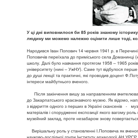
У ці дні виповнилося би 85 років знаному історик
людину ми можемо належно оцінити лише тоді, ко
Народився Іван Попович 14 червня 1941 р. в Перечині в
Поповичів переїхала до приміського села Доманинці (н
школу. Далі було навчання протягом 1958 – 1965 рокі
університету (нині – УжНУ). Саме тут відбулося перш
до душі лекції та практичні, які проводив доцент Ф.По
інтереси майбутнього вченого.
Після закінчення вишу за направленням вчителював у
до Закарпатського краєзнавчого музею. Як відомо, напр
з відкриття одного з перших в Україні скансенів - муз
матеріалів і спорудженні експозиції якого вагому роль 
музейний заклад, проте незабаром знову повертається
Вирішальну роль у становленні І.Поповича як вченого
науково-дослідної групи Інституту археології АН УРСР