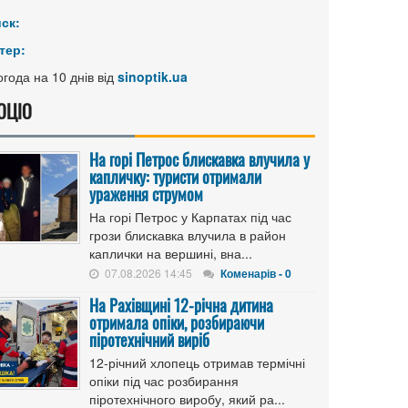
иск:
тер:
года на 10 днів від
sinoptik.ua
ОЦІО
На горі Петрос блискавка влучила у
капличку: туристи отримали
ураження струмом
На горі Петрос у Карпатах під час
грози блискавка влучила в район
каплички на вершині, вна...
07.08.2026 14:45
Коменарів - 0
На Рахівщині 12-річна дитина
отримала опіки, розбираючи
піротехнічний виріб
12-річний хлопець отримав термічні
опіки під час розбирання
піротехнічного виробу, який ра...