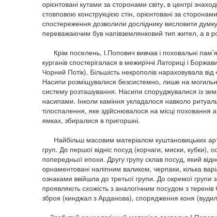
орієнтовані кутами за сторонами світу, в центрі знаход
стовповою конструкцією стін, орієнтовані за сторонами
спостереження дозволили досліднику висловити думку,
переважаючим був напівземлянковий тип жител, а в р
Крім поселень, І.Попович вивчав і поховальні пам’я
курганів спостерігалася в межиріччі Латориці і Боржа
Чорний Потік). Більшість некрополів нараховувала від 4
Насипи розміщувалися безсистемно, лише на могильни
систему розташування. Насипи споруджувалися із зем
насипами. Інколи каміння укладалося навколо ритуа
тілоспалення, яке здійснювалося на місці поховання а
ямках, збиралися в пригоршні.
Найбільш масовим матеріалом куштановицьких артефа
груп. До першої відніс посуд (корчаги, миски, кубки), 
попередньої епохи. Другу групу склав посуд, який від
орнаментовані наліпним валиком, черпаки, кілька варі
ознаками ввійшла до третьої групи. До окремої групи
проявляють схожість з аналогічним посудом з теренів
зброя (кинджал з Арданова), спорядження коня (вудила