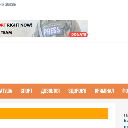
НІЙ ЗВ'ЯЗОК
РАТУША
СПОРТ
ДОЗВІЛЛЯ
ЗДОРОВ'Я
КРИМІНАЛ
ФО
П
К
в