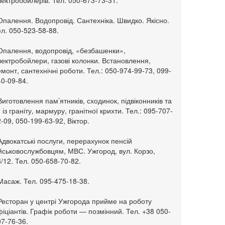
ектробойлерів. Тел. 050-673-73-31.
Опалення. Водопровід. Сантехніка. Швидко. Якісно.
л. 050-523-58-88.
 Опалення, водопровід, «безбашенки»,
ектробойлери, газові колонки. Встановлення,
монт, сантехнічні роботи. Тел.: 050-974-99-73, 099-
0-09-84.
Виготовлення пам’ятників, сходинок, підвіконників та
. із граніту, мармуру, гранітної крихти. Тел.: 095-707-
-09, 050-199-63-92, Віктор.
Адвокатські послуги, перерахунок пенсій
ійськовослужбовцям, МВС. Ужгород, вул. Корзо,
/12. Тел. 050-658-70-82.
Масаж. Тел. 095-475-18-38.
 Ресторан у центрі Ужгорода прийме на роботу
іціантів. Графік роботи — позмінний. Тел. +38 050-
7-76-36.