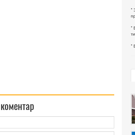
*
пр
* 
ти
* 
 коментар