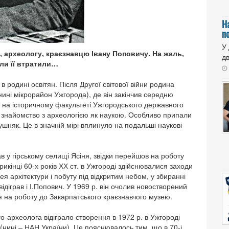
Н
п
У
у, археологу, краєзнавцю Івану Поповичу. На жаль,
дв
ли її втратили…
 родині освітян. Після Другої світової війни родина
ині мікрорайон Ужгорода), де він закінчив середню
в на історичному факультеті Ужгородського державного
е знайомство з археологією як наукою. Особливо припали
тушняк. Це в значній мірі вплинуло на подальші наукові
 гірському селищі Ясіня, звідки перейшов на роботу
икінці 60-х років ХХ ст. в Ужгороді здійснювалися заходи
ея архітектури і побуту під відкритим небом, у збиранні
відіграв і І.Попович. У 1969 р. він очолив новостворений
 на роботу до Закарпатського краєзнавчого музею.
-археолога відіграло створення в 1972 р. в Ужгороді
 (нині – НАН України). Це пояснювалось тим, що в 70-і