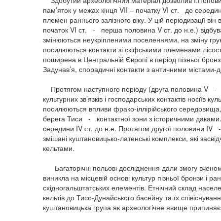
Здобутий археологічний матеріал дозволив І.Попови
пам’яток у межах кінця VII – початку VI ст. до середин
племен раннього залізного віку. У цій періодизації він
початок VI ст. - перша половина V ст. до н.е.) відб
змінюються неукріпленими поселеннями, на зміну гру
посилюються контакти зі скіфськими племенами лісосте
поширена в Центральній Європі в період пізньої бронзи
Задунав’я, спорадичні контакти з античними містами-
Протягом наступного періоду (друга половина V - се
культурних зв’язків і господарських контактів носіїв ку
посилюються впливи фрако-іллірійського середовища,
берега Тиси - контактної зони з історичними даками.
середини IV ст. до н.е. Протягом другої половини IV -
змішані куштановицько-латенські комплекси, які засв
кельтами.
Багаторічні польові дослідження дали змогу вченому
виникла на місцевій основі культур пізньої бронзи і ра
східногальштатських елементів. Етнічний склад насел
кельтів до Тисо-Дунайського басейну та їх співіснуванн
куштановицька група як археологічне явище припиняє 