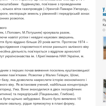
а масштабами будівництво, пов’язане з проведенням
 кількох віток газопроводів («Уренгой-Памари-Ужгород»,
У
оги, меліорація земель у рівнинній і передгірській зонах
н
ронних розкопок.
Пі
Ка
вого
еняк, І.Попович, М.Потушняк) крокувала разом,
яючи навпіл успіхи і невдачі наукових звершень.
тя було віддано більше 20 років життя. Протягом 1974 –
 дослідження старожитності епохи раннього залізного віку
сійна діяльність пов’язується з відділом археології
ут українознавства ім. І.Крип’якевича НАН України, м.
дним з перших почав вивчення поселень куштановицької
ьними пам’ятками. Розкопки у Малих Геївцях, Шомі,
базу, яка дозволила накреслити історію економічного і
ного віку. Як встановив учений, найбільша концентрація
аториці, Ужа. Вони знаходилися в двох географічних
ритняни) та передгірській (Пацканьово, Глибоке).
га були щільно забудовані. Всього було виявлено 10
мали овальну, рідше прямокутну в плані форму,