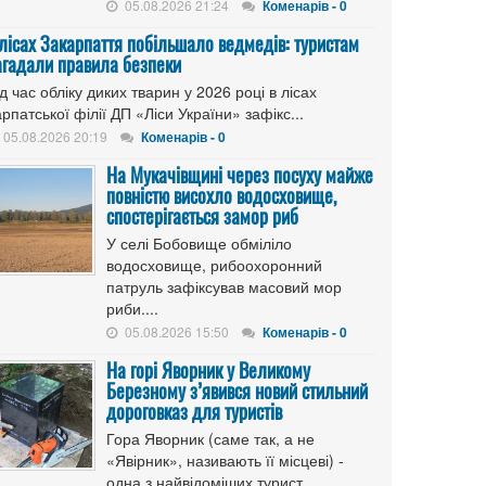
05.08.2026 21:24
Коменарів - 0
 лісах Закарпаття побільшало ведмедів: туристам
агадали правила безпеки
д час обліку диких тварин у 2026 році в лісах
рпатської філії ДП «Ліси України» зафікс...
05.08.2026 20:19
Коменарів - 0
На Мукачівщині через посуху майже
повністю висохло водосховище,
спостерігається замор риб
У селі Бобовище обміліло
водосховище, рибоохоронний
патруль зафіксував масовий мор
риби....
05.08.2026 15:50
Коменарів - 0
На горі Яворник у Великому
Березному з’явився новий стильний
дороговказ для туристів
Гора Яворник (саме так, а не
«Явірник», називають її місцеві) -
одна з найвідоміших турист...