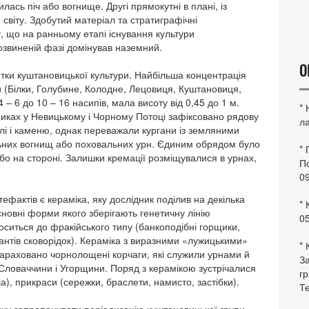
илась піч або вогнище. Другі прямокутні в плані, із
 світу. Здобутий матеріал та стратиграфічні
 що на ранньому етапі існування культури
озвиненій фазі домінував наземний.
О
тки куштановицької культури. Найбільша концентрація
ви (Білки, Голубине, Колодне, Лецовиця, Куштановиця,
 – 6 до 10 – 16 насипів, мала висоту від 0,45 до 1 м.
*
ках у Невицькому і Чорному Потоці зафіксовано рядову
ла
лі і каменю, однак переважали кургани із земляними
льних вогнищ або поховальних урн. Єдиним обрядом було
*
бо на стороні. Залишки кремації розміщувалися в урнах,
По
0
ктів є кераміка, яку дослідник поділив на декілька
* 
основні форми якого зберігають генетичну лінію
0
носиться до фракійського типу (банкоподібні горщики,
антів сковорідок). Кераміка з виразними «лужицькими»
* 
 зараховано чорнолощені корчаги, які служили урнами й
За
 Словаччини і Угорщини. Поряд з керамікою зустрічалися
гр
), прикраси (сережки, браслети, намисто, застібки).
Те