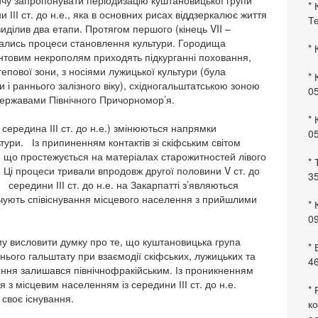
чу запропонувати періодизацію куштановицької групи
* 
и ІІІ ст. до н.е., яка в основних рисах віддзеркалює життя
Те
 виділив два етапи. Протягом першого (кінець VII –
увались процеси становлення культури. Городища
* 
нтовим некрополям приходять підкурганні поховання,
пової зони, з носіями лужицької культури (була
* 
 і раннього залізного віку), східногальштатською зоною
0
державами Північного Причорномор’я.
* 
редина ІІІ ст. до н.е.) змінюються напрямки
0
льтури. Із припиненням контактів зі скіфським світом
 що простежується на матеріалах старожитностей лівого
* 
 Ці процеси тривали впродовж другої половини V ст. до
35
 середини ІІІ ст. до н.е. на Закарпатті з’являються
ідчують співіснування місцевого населення з прийшлими
* 
09
 висловити думку про те, що куштановицька група
*
ннього гальштату при взаємодії скіфських, лужицьких та
46
ення залишався північнофракійським. Із проникненням
я з місцевим населенням із середини ІІІ ст. до н.е.
* 
своє існування.
ко