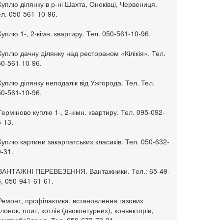
Куплю ділянку в р-ні Шахта, Оноківці, Червениця.
л. 050-561-10-96.
Куплю 1-, 2-кімн. квартиру. Тел. 050-561-10-96.
Куплю дачну ділянку над рестораном «Кілікія». Тел.
50-561-10-96.
Куплю ділянку неподалік від Ужгорода. Тел. Тел.
50-561-10-96.
Терміново куплю 1-, 2-кімн. квартиру. Тел. 095-092-
-13.
Куплю картини закарпатських класиків. Тел. 050-632-
-31.
 ВАНТАЖНІ ПЕРЕВЕЗЕННЯ. Вантажники. Тел.: 65-49-
, 050-941-61-61.
Ремонт, профілактика, встановлення газових
лонок, плит, котлів (двоконтурних), конвекторів,