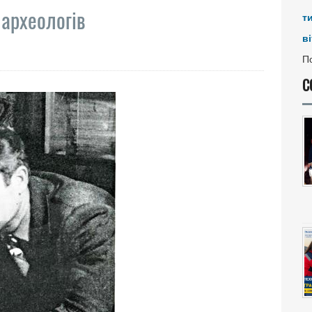
 археологів
т
ві
По
С