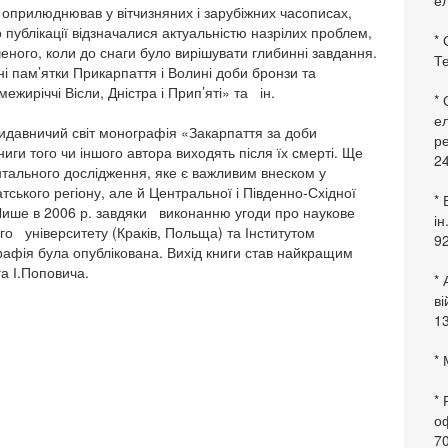
ел
оприлюднював у вітчизняних і зарубіжних часописах,
публікації відзначалися актуальністю назрілих проблем,
* 
вченого, коли до снаги було вирішувати глибинні завдання.
Те
ні пам’ятки Прикарпаття і Волині доби бронзи та
ежиріччі Вісли, Дністра і Прип’яті» та ін.
*
ел
давничий світ монографія «Закарпаття за доби
ре
ниги того чи іншого автора виходять після їх смерті. Ще
24
нтального дослідження, яке є важливим внеском у
атського регіону, але й Центральної і Південно-Східної
* 
 Лише в 2006 р. завдяки виконанню угоди про наукове
ін
ого університету (Краків, Польща) та Інститутом
92
рафія була опублікована. Вихід книги став найкращим
а І.Поповича.
* 
в
13
* 
*
оф
70