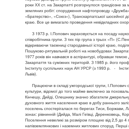
роки ХХ ст. на Закарпатті розгорнулося грандіозне з
земляних робіт: спорудження нафтопроводу «Дружба»,
«Братерство», «Союз»), Транскарпатської шосейної дор
краю. Все це вимагало проведення невідкладних охо
З 1973 р. І.Попович зараховується на посаду науко
співробітника групи. З тих пір група з трьох «П» (С.П
відкриваючи таємниці стародавньої історії краю, поділ
Пошуково-рятувальній роботі на новобудовах Закарпат
1977 років він навчався в аспірантурі, обравши темою
Закарпаття та суміжних територій. З 1985 р. його профе
Інституту суспільних наук АН УРСР (з 1993 р. - Інстит
Львів).
Працюючи в складі ужгородської групи, І.Попович о
культури, відомої до того майже виключно за поховал
Кінчешу, Дийді, Олешнику значно збагатили джерельну 
духовного життя населення краю в добу раннього заліз
поселень спостерігалася по берегах Тиси, Боржави, Л
зонах: рівнинній (Дийда, Малі Геївці, Деренковець, Ко
Поселення невеликі за розміром площею від 2,5 до 4 
напівземлянкових і наземних житлових споруд. Перші 