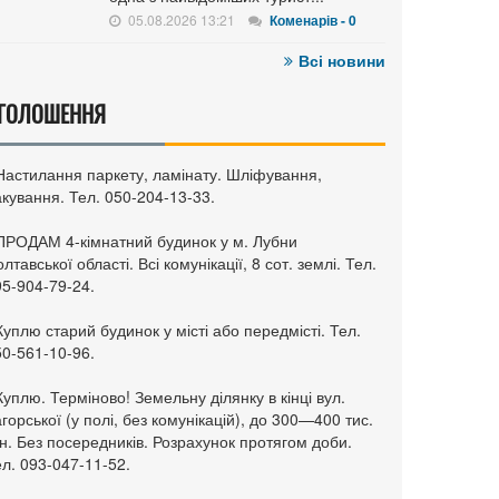
05.08.2026 13:21
Коменарів - 0
Всі новини
ГОЛОШЕННЯ
 Настилання паркету, ламінату. Шліфування,
кування. Тел. 050-204-13-33.
 ПРОДАМ 4-кімнатний будинок у м. Лубни
лтавської області. Всі комунікації, 8 сот. землі. Тел.
95-904-79-24.
Куплю старий будинок у місті або передмісті. Тел.
50-561-10-96.
Куплю. Терміново! Земельну ділянку в кінці вул.
горської (у полі, без комунікацій), до 300—400 тис.
н. Без посередників. Розрахунок протягом доби.
л. 093-047-11-52.