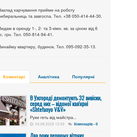
 Заклад харчування прийме на роботу
ибиральниць та завгоспа. Тел. +38 050-414-44-30.
Видам в оренду 1-, 2- та 3-кімн. кв. за ціною від 6
с. грн. Тел. 050-814-94-41.
Винайму квартиру, будинок. Тел. 095-092-35-13.
Коментарі
Аналітика
Популярні
В Ужгороді демонтують 32 вивіски,
серед них – відомої кав'ярні
«Shtefanyo V&V»
Руки геть від майстра...
04.08.2026 12:59
Коменарів - 0
Два роки першому вітряку