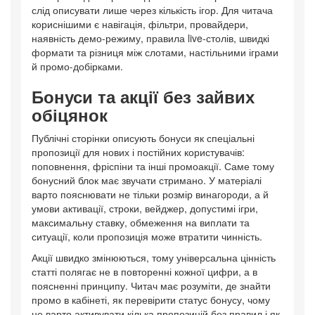
слід описувати лише через кількість ігор. Для читача
кориснішими є навігація, фільтри, провайдери,
наявність демо-режиму, правила live-столів, швидкі
формати та різниця між слотами, настільними іграми
й промо-добірками.
Бонуси та акції без зайвих
обіцянок
Публічні сторінки описують бонуси як спеціальні
пропозиції для нових і постійних користувачів:
поповнення, фріспіни та інші промоакції. Саме тому
бонусний блок має звучати стримано. У матеріалі
варто пояснювати не тільки розмір винагороди, а й
умови активації, строки, вейджер, допустимі ігри,
максимальну ставку, обмеження на виплати та
ситуації, коли пропозиція може втратити чинність.
Акції швидко змінюються, тому універсальна цінність
статті полягає не в повторенні кожної цифри, а в
поясненні принципу. Читач має розуміти, де знайти
промо в кабінеті, як перевірити статус бонусу, чому
не варто активувати кілька пропозицій без правил і як