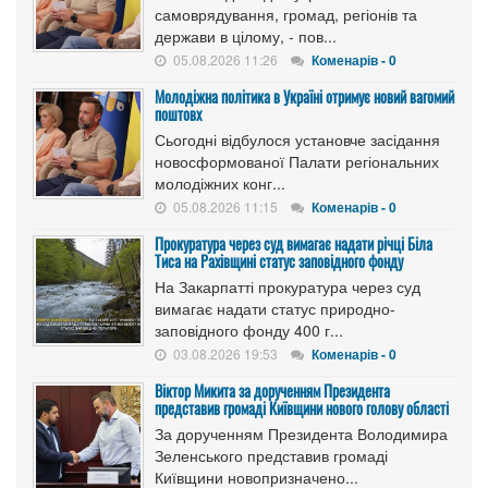
самоврядування, громад, регіонів та
держави в цілому, - пов...
05.08.2026 11:26
Коменарів - 0
Молодіжна політика в Україні отримує новий вагомий
поштовх
Сьогодні відбулося установче засідання
новосформованої Палати регіональних
молодіжних конг...
05.08.2026 11:15
Коменарів - 0
Прокуратура через суд вимагає надати річці Біла
Тиса на Рахівщині статус заповідного фонду
На Закарпатті прокуратура через суд
вимагає надати статус природно-
заповідного фонду 400 г...
03.08.2026 19:53
Коменарів - 0
Віктор Микита за дорученням Президента
представив громаді Київщини нового голову області
За дорученням Президента Володимира
Зеленського представив громаді
Київщини новопризначено...