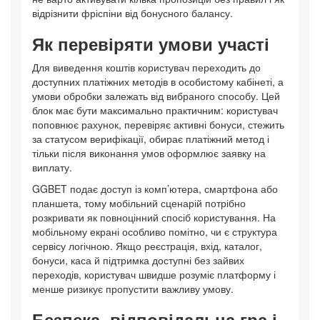
відрізнити фріспіни від бонусного балансу.
Як перевіряти умови участі
Для виведення коштів користувач переходить до
доступних платіжних методів в особистому кабінеті, а
умови обробки залежать від вибраного способу. Цей
блок має бути максимально практичним: користувач
поповнює рахунок, перевіряє активні бонуси, стежить
за статусом верифікації, обирає платіжний метод і
тільки після виконання умов оформлює заявку на
виплату.
GGBET подає доступ із комп’ютера, смартфона або
планшета, тому мобільний сценарій потрібно
розкривати як повноцінний спосіб користування. На
мобільному екрані особливо помітно, чи є структура
сервісу логічною. Якщо реєстрація, вхід, каталог,
бонуси, каса й підтримка доступні без зайвих
переходів, користувач швидше розуміє платформу і
менше ризикує пропустити важливу умову.
Безпека, відповідальна гра і