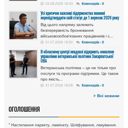
03.08.2026 18:43
Коменарів - 0
Усі критично важливі підприємства повинні
перепідтвердити свій статус до 1 вересня 2026 року
Від цього напряму залежить
безперервність бронювання
військовозобов'язаних працівників і с...
31.07.2026 18:50
Коменарів - 0
В обласному центрі невдовзі відкриють оновлене
управління ветеранської політики Закарпатської
ОВА
Ветеранська політика – це не тільки про
послуги та програми підтримки. Це також
про якість...
31.07.2026 18:08
Коменарів - 0
Всі новини
ОГОЛОШЕННЯ
* Настилання паркету, ламінату. Шліфування, лакування.