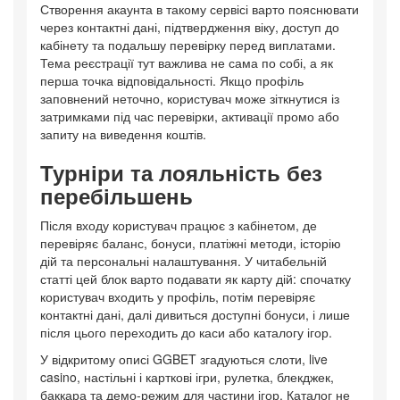
Створення акаунта в такому сервісі варто пояснювати
через контактні дані, підтвердження віку, доступ до
кабінету та подальшу перевірку перед виплатами.
Тема реєстрації тут важлива не сама по собі, а як
перша точка відповідальності. Якщо профіль
заповнений неточно, користувач може зіткнутися із
затримками під час перевірки, активації промо або
запиту на виведення коштів.
Турніри та лояльність без
перебільшень
Після входу користувач працює з кабінетом, де
перевіряє баланс, бонуси, платіжні методи, історію
дій та персональні налаштування. У читабельній
статті цей блок варто подавати як карту дій: спочатку
користувач входить у профіль, потім перевіряє
контактні дані, далі дивиться доступні бонуси, і лише
після цього переходить до каси або каталогу ігор.
У відкритому описі GGBET згадуються слоти, live
casino, настільні і карткові ігри, рулетка, блекджек,
баккара та демо-режим для частини ігор. Каталог не