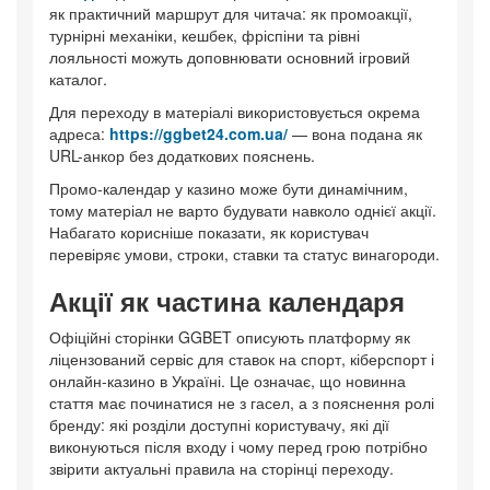
як практичний маршрут для читача: як промоакції,
турнірні механіки, кешбек, фріспіни та рівні
лояльності можуть доповнювати основний ігровий
каталог.
Для переходу в матеріалі використовується окрема
адреса:
https://ggbet24.com.ua/
— вона подана як
URL-анкор без додаткових пояснень.
Промо-календар у казино може бути динамічним,
тому матеріал не варто будувати навколо однієї акції.
Набагато корисніше показати, як користувач
перевіряє умови, строки, ставки та статус винагороди.
Акції як частина календаря
Офіційні сторінки GGBET описують платформу як
ліцензований сервіс для ставок на спорт, кіберспорт і
онлайн-казино в Україні. Це означає, що новинна
стаття має починатися не з гасел, а з пояснення ролі
бренду: які розділи доступні користувачу, які дії
виконуються після входу і чому перед грою потрібно
звірити актуальні правила на сторінці переходу.