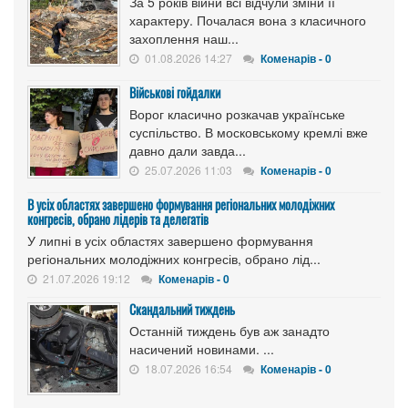
За 5 років війни всі відчули зміни її
характеру. Почалася вона з класичного
захоплення наш...
01.08.2026 14:27
Коменарів - 0
Військові гойдалки
Ворог класично розкачав українське
суспільство. В московському кремлі вже
давно дали завда...
25.07.2026 11:03
Коменарів - 0
В усіх областях завершено формування регіональних молодіжних
конгресів, обрано лідерів та делегатів
У липні в усіх областях завершено формування
регіональних молодіжних конгресів, обрано лід...
21.07.2026 19:12
Коменарів - 0
Скандальний тиждень
Останній тиждень був аж занадто
насичений новинами. ...
18.07.2026 16:54
Коменарів - 0