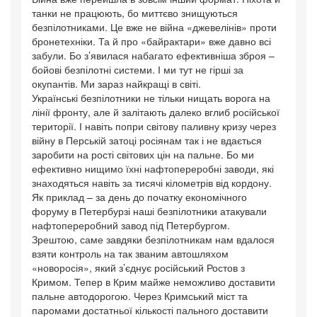
танки не працюють, бо миттєво знищуються
безпілотниками. Це вже не війна «джевелінів» проти
бронетехніки. Та й про «байрактари» вже давно всі
забули. Бо з’явилася набагато ефективніша зброя –
бойові безпілотні системи. І ми тут не гірші за
окупантів. Ми зараз найкращі в світі.
Українські безпілотники не тільки нищать ворога на
лінії фронту, але й залітають далеко вглиб російської
території. І навіть попри світову паливну кризу через
війну в Перській затоці росіянам так і не вдається
заробити на рості світових цін на пальне. Бо ми
ефективно нищимо їхні нафтопереробні заводи, які
знаходяться навіть за тисячі кілометрів від кордону.
Як приклад – за день до початку економічного
форуму в Петербурзі наші безпілотники атакували
нафтопереробний завод під Петербургом.
Зрештою, саме завдяки безпілотникам нам вдалося
взяти контроль на так званим автошляхом
«новоросія», який з’єднує російський Ростов з
Кримом. Тепер в Крим майже неможливо доставити
пальне автодорогою. Через Кримський міст та
паромами достатньої кількості пального доставити