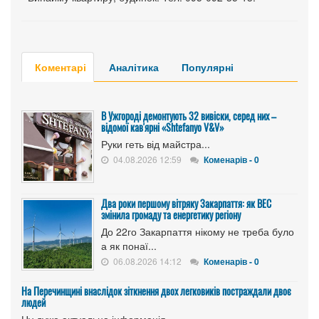
Коментарі
Аналітика
Популярні
В Ужгороді демонтують 32 вивіски, серед них –
відомої кав'ярні «Shtefanyo V&V»
Руки геть від майстра...
04.08.2026 12:59
Коменарів - 0
Два роки першому вітряку Закарпаття: як ВЕС
змінила громаду та енергетику регіону
До 22го Закарпаття нікому не треба було
а як понаї...
06.08.2026 14:12
Коменарів - 0
На Перечинщині внаслідок зіткнення двох легковиків постраждали двоє
людей