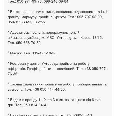
Тел.: 050-974-99-73, 099-240-09-84.
* Виготовлення пам’ятників, сходинок, підвіконників та ін. із
граніту, мармуру, гранітної крихти. Тел.: 095-707-92-09,
050-199-63-92, Віктор.
* Адвокатські послуги, перерахунок пенсій
військовослужбовцям, МВС. Ужгород, вул. Корзо, 13/12.
Тел. 050-658-70-82.
* Масаж. Тел. 095-475-18-38.
* Ресторан у центрі Ужгорода прийме на роботу
офіціантів. Графік роботи — позмінний. Тел. +38 050-707-
76-36.
* Заклад харчування прийме на роботу прибиральниць та
завгоспа. Тел. +38 050-414-44-30.
* Видам в оренду 1-, 2- та 3-кімн. кв. за ціною від 6 тис.
грн. Тел. 050-814-94-41.
* Винайму квартиру, будинок. Тел. 095-092-35-13.