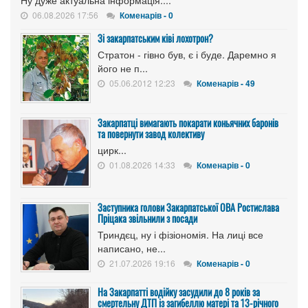
Ну дуже актуальна інформація....
06.08.2026 17:56
Коменарів - 0
Зі закарпатським ківі лохотрон?
Стратон - гівно був, є і буде. Даремно я
його не п...
05.06.2012 12:23
Коменарів - 49
Закарпатці вимагають покарати коньячних баронів
та повернути завод колективу
цирк...
01.08.2026 14:33
Коменарів - 0
Заступника голови Закарпатської ОВА Ростислава
Пріцака звільнили з посади
Триндєц, ну і фізіономія. На лиці все
написано, не...
21.07.2026 19:16
Коменарів - 0
На Закарпатті водійку засудили до 8 років за
смертельну ДТП із загибеллю матері та 13-річного