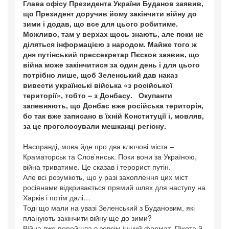
Глава офісу Президента України Буданов заявив,
що Президент доручив йому закінчити війну до
зими і додав, що все для цього робитиме.
Можливо, там у верхах щось знають, але поки не
діляться інформацією з народом. Майже того ж
дня путінський прессекретар Пєсков заявив, що
війна може закінчитися за один день і для цього
потрібно лише, щоб Зеленський дав наказ
вивести українські війська «з російської
території», тобто – з Донбасу. Окупанти
запевняють, що Донбас вже російська територія,
бо так вже записано в їхній Конституції і, мовляв,
за це проголосували мешканці регіону.
Насправді, мова йде про два ключові міста –
Краматорськ та Слов’янськ. Поки вони за Україною,
війна триватиме. Це сказав і терорист путін.
Але всі розуміють, що у разі захоплення цих міст
росіянами відкривається прямий шлях для наступу на
Харків і потім далі…
Тоді що мали на увазі Зеленський з Будановим, які
планують закінчити війну ще до зими?
Війна вже перейшла в зовсім інший формат. Піхота й