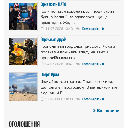
Орки проти НАТО
Коли почався коронавірус і люди скрізь
були в ізоляції, то здавалося, що це
армагедон. Жод...
11.07.2026 13:43
Коменарів - 0
Втрачаємо друзів
Геополітичні гойдалки тривають. Чехи з
поляками поміняли владу на явно з
проросійським век...
04.07.2026 10:47
Коменарів - 0
Острів Крим
Звичайно ж, з географії нас всіх вчили,
що Крим є півостровом. З материком він
з’єднаний Г...
27.06.2026 10:03
Коменарів - 0
Всі новини
ОГОЛОШЕННЯ