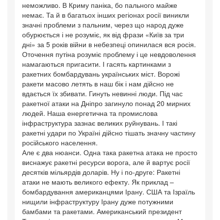
неможливо. В Криму паніка, бо пального майже
немає. Та й в багатьох інших регіонах росії виникли
значні проблеми з пальним, через що народ дуже
обурюється і не розуміє, як від фрази «Київ за три
дні» за 5 років війни в небезпеці опинилася вся росія.
Оточення путіна розуміє проблему і це невдоволення
намагаються пригасити. І гасять картинками з
ракетних бомбардувань українських міст. Ворожі
ракети масово летять в наш бік і нам дійсно не
вдається їх збивати. Гинуть невинні люди. Під час
ракетної атаки на Дніпро загинуло понад 20 мирних
людей. Наша енергетична та промислова
інфраструктура зазнає великих руйнувань. І такі
ракетні удари по Україні дійсно тішать значну частину
російського населення.
Але є два нюанси. Одна така ракетна атака не просто
виснажує ракетні ресурси ворога, але й вартує росії
десятків мільярдів доларів. Ну і по-друге: Ракетні
атаки не мають великого ефекту. Як приклад –
бомбардування американцями Ірану. США та Ізраїль
нищили інфраструктуру Ірану дуже потужними
бамбами та ракетами. Американський президент