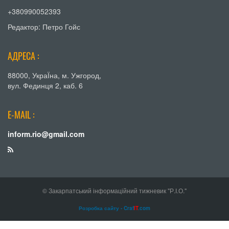
+380990052393
Редактор: Петро Гойс
АДРЕСА :
88000, УкраЇна, м. Ужгород,
вул. Фединця 2, каб. 6
E-MAIL :
inform.rio@gmail.com
© Закарпатський інформаційний тижневик "Р.І.О."
Розробка сайту - Craf
IT
.com