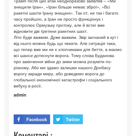
Трамп після цих атак неодноразово заявляв – «Ми
знищили Іран», «Іран більше немає зброї», «Всі
ракетні шахти Ірану знищені». Так от, не так і багато
часу пройшло, а Іран не просто функціонує і
контролює Ормузьку протоку, але й встиг вже
відновити дві третини ракетних шахт.
Літо буде важким. Дуже важким. Звір загнаний в кут і
від нього можна будь що чекати. Але ситуація така,
що тепер вже ми не є хлопчиками для биття, а маємо
всі шанси дотиснути ворога. Тому слова Буданова
про закінчення війни до зими можна розуміти по-
різному. Або ми здамо залишки нашого Донбасу
ворогу заради миру, або доведемо ворога до
глобальної економічної катастрофи і соціального
вибуху в росії.
admin
Facebook
Twitter
Коментарі :