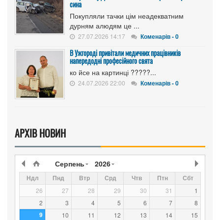
сина
Покупляли тачки цім неадекватним
дурням алюдям це ...
27.07.2026 14:17
Коменарів - 0
В Ужгороді привітали медичних працівників
напередодні професійного свята
ко йсе на картинці ?????...
24.07.2026 22:00
Коменарів - 0
АРХІВ НОВИН
Серпень
2026
Ндл
Пнд
Втр
Срд
Чтв
Птн
Сбт
26
27
28
29
30
31
1
2
3
4
5
6
7
8
9
10
11
12
13
14
15