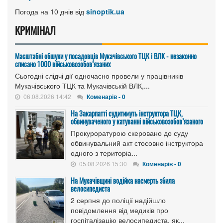
Погода на 10 днів від
sinoptik.ua
КРИМІНАЛ
Масштабні обшуки у посадовців Мукачівського ТЦК і ВЛК - незаконно
списано 1000 військовозобов’язаних
Сьогодні слідчі дії одночасно провели у працівників
Мукачівського ТЦК та Мукачівській ВЛК,...
06.08.2026 14:42
Коменарів - 0
На Закарпатті судитимуть інструктора ТЦК,
обвинуваченого у катуванні військовозобов’язаного
Прокуроратурою скеровано до суду
обвинувальний акт стосовно інструктора
одного з територіа...
05.08.2026 15:30
Коменарів - 0
На Мукачівщині водійка насмерть збила
велосипедиста
2 серпня до поліції надійшло
повідомлення від медиків про
госпіталізацію велосипедиста, як...