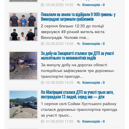
03.08.2026 19:50
Коменарів - 0
Повалили на землю та відібрали 9 000 гривень: у
Виноградові затримали грабіжників
2 серпня близько 12:30 до поліції
звернувся 49-річний житель міста
Виноградів. Чоловік пов...
03.08.2026 13:56
Коменарів - 0
За добу на Закарпатті сталися три ДТП за участі
малолітнього та неповнолітніх водіїв
За минулу добу на дорогах області
поліцейські зафіксували три дорожньо-
транспортні пригоди...
02.08.2026 14:25
Коменарів - 0
На Міжгірщині сталася ДТП за участі трьох авто,
постраждали 13 людей, серед них — діти
1 серпня селі Сойми Хустського району
сталася дорожньо-транспортна пригода
за участі трьох...
01.08.2026 17:00
Коменарів - 0