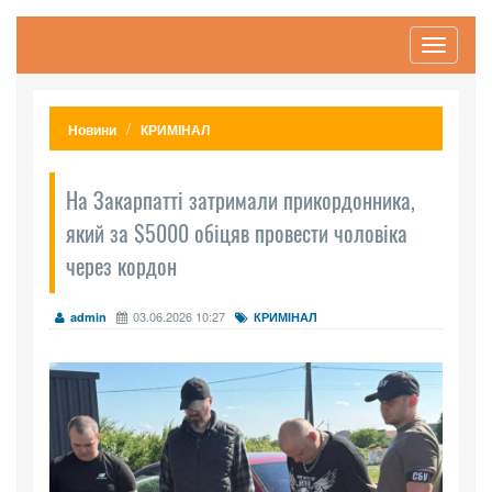
Toggle
navigati
Новини
КРИМІНАЛ
На Закарпатті затримали прикордонника,
який за $5000 обіцяв провести чоловіка
через кордон
03.06.2026 10:27
admin
КРИМІНАЛ