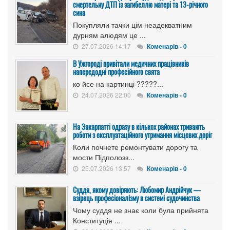
смертельну ДТП із загибеллю матері та 13-річного
сина
Покупляли тачки цім неадекватним
дурням алюдям це ...
27.07.2026 14:17
Коменарів - 0
В Ужгороді привітали медичних працівників
напередодні професійного свята
ко йсе на картинці ?????...
24.07.2026 22:00
Коменарів - 0
На Закарпатті одразу в кількох районах тривають
роботи з експлуатаційного утримання місцевих доріг
Коли почнете ремонтувати дорогу та
мости Підполозз...
25.07.2026 13:57
Коменарів - 0
Суддя, якому довіряють: Любомир Андрійчук —
взірець професіоналізму в системі судочинства
Чому суддя не знає коли була прийнята
Конституція ...