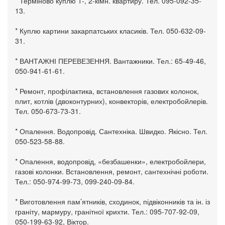
* Терміново куплю 1-, 2-кімн. квартиру. Тел. 095-092-35-
13.
* Куплю картини закарпатських класиків. Тел. 050-632-09-
31.
* ВАНТАЖНІ ПЕРЕВЕЗЕННЯ. Вантажники. Тел.: 65-49-46,
050-941-61-61.
* Ремонт, профілактика, встановлення газових колонок,
плит, котлів (двоконтурних), конвекторів, електробойлерів.
Тел. 050-673-73-31.
* Опалення. Водопровід. Сантехніка. Швидко. Якісно. Тел.
050-523-58-88.
* Опалення, водопровід, «безбашенки», електробойлери,
газові колонки. Встановлення, ремонт, сантехнічні роботи.
Тел.: 050-974-99-73, 099-240-09-84.
* Виготовлення пам’ятників, сходинок, підвіконників та ін. із
граніту, мармуру, гранітної крихти. Тел.: 095-707-92-09,
050-199-63-92, Віктор.