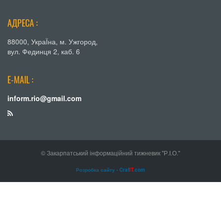
АДРЕСА :
88000, УкраЇна, м. Ужгород,
вул. Фединця 2, каб. 6
E-MAIL :
inform.rio@gmail.com
© Закарпатський інформаційний тижневик "Р.І.О."
Розробка сайту - Craf
IT
.com