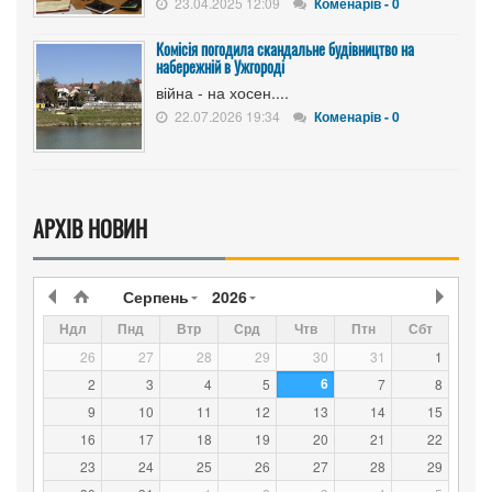
23.04.2025 12:09
Коменарів - 0
Комісія погодила скандальне будівництво на
набережній в Ужгороді
війна - на хосен....
22.07.2026 19:34
Коменарів - 0
АРХІВ НОВИН
Серпень
2026
Ндл
Пнд
Втр
Срд
Чтв
Птн
Сбт
26
27
28
29
30
31
1
6
2
3
4
5
7
8
9
10
11
12
13
14
15
16
17
18
19
20
21
22
23
24
25
26
27
28
29