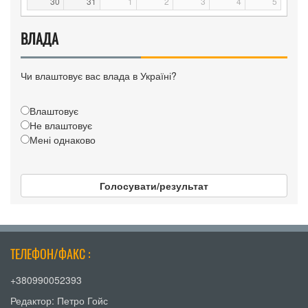
30
31
1
2
3
4
5
ВЛАДА
Чи влаштовує вас влада в Україні?
Влаштовує
Не влаштовує
Мені однаково
Голосувати/результат
ТЕЛЕФОН/ФАКС :
+380990052393
Редактор: Петро Гойс