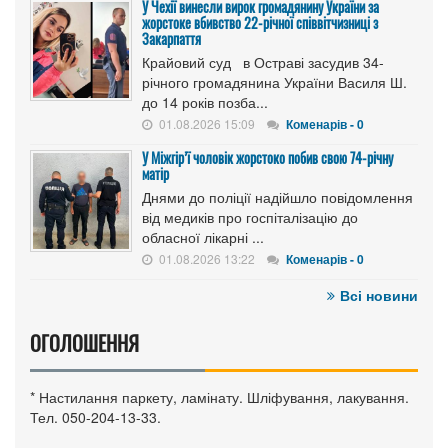
У Чехії винесли вирок громадянину України за
жорстоке вбивство 22-річної співвітчизниці з
Закарпаття
Крайовий суд в Остраві засудив 34-
річного громадянина України Василя Ш.
до 14 років позба...
01.08.2026 15:09
Коменарів - 0
У Міжгір’ї чоловік жорстоко побив свою 74-річну
матір
Днями до поліції надійшло повідомлення
від медиків про госпіталізацію до
обласної лікарні ...
01.08.2026 13:22
Коменарів - 0
Всі новини
ОГОЛОШЕННЯ
* Настилання паркету, ламінату. Шліфування, лакування.
Тел. 050-204-13-33.