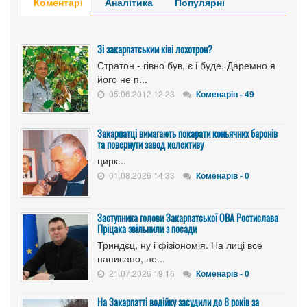
Коментарі
Аналітика
Популярні
Зі закарпатським ківі лохотрон?
Стратон - гівно був, є і буде. Даремно я
його не п...
05.06.2012 12:23
Коменарів - 49
Закарпатці вимагають покарати коньячних баронів
та повернути завод колективу
цирк...
01.08.2026 14:33
Коменарів - 0
Заступника голови Закарпатської ОВА Ростислава
Пріцака звільнили з посади
Триндєц, ну і фізіономія. На лиці все
написано, не...
21.07.2026 19:16
Коменарів - 0
На Закарпатті водійку засудили до 8 років за