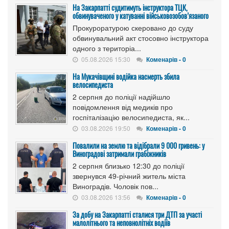
На Закарпатті судитимуть інструктора ТЦК,
обвинуваченого у катуванні військовозобов’язаного
Прокуроратурою скеровано до суду
обвинувальний акт стосовно інструктора
одного з територіа...
05.08.2026 15:30
Коменарів - 0
На Мукачівщині водійка насмерть збила
велосипедиста
2 серпня до поліції надійшло
повідомлення від медиків про
госпіталізацію велосипедиста, як...
03.08.2026 19:50
Коменарів - 0
Повалили на землю та відібрали 9 000 гривень: у
Виноградові затримали грабіжників
2 серпня близько 12:30 до поліції
звернувся 49-річний житель міста
Виноградів. Чоловік пов...
03.08.2026 13:56
Коменарів - 0
За добу на Закарпатті сталися три ДТП за участі
малолітнього та неповнолітніх водіїв