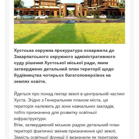
Хустська окружна прокуратура оскаржила до
Закарпатського окружного адміністративного
суду рішення Хустської міської ради, яким
затверджено детальний план території щодо
будівництва чотирьох багатоповерхівок на
землях освіти.
Йдеться про понад гектар землі в центральній частині
Хуста. Згідно з Генеральним планом міста, ця
територія належить до зони навчальних закладів,
тобто призначена для розвитку освітньої
інфраструктури.
Втім, затверджений міською радою детальний план
території фактично змінив призначення цієї землі.
Замість освітньої функції її визначили як територію