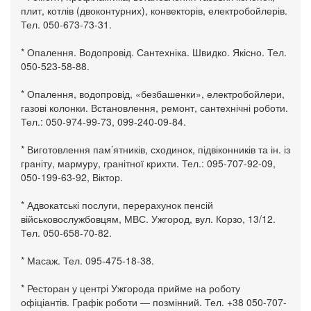
плит, котлів (двоконтурних), конвекторів, електробойлерів.
Тел. 050-673-73-31.
* Опалення. Водопровід. Сантехніка. Швидко. Якісно. Тел.
050-523-58-88.
* Опалення, водопровід, «безбашенки», електробойлери,
газові колонки. Встановлення, ремонт, сантехнічні роботи.
Тел.: 050-974-99-73, 099-240-09-84.
* Виготовлення пам’ятників, сходинок, підвіконників та ін. із
граніту, мармуру, гранітної крихти. Тел.: 095-707-92-09,
050-199-63-92, Віктор.
* Адвокатські послуги, перерахунок пенсій
військовослужбовцям, МВС. Ужгород, вул. Корзо, 13/12.
Тел. 050-658-70-82.
* Масаж. Тел. 095-475-18-38.
* Ресторан у центрі Ужгорода прийме на роботу
офіціантів. Графік роботи — позмінний. Тел. +38 050-707-