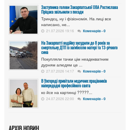
Заступника голови Закарпатської ОВА Ростислава
Пріцака звільнили з посади
Триндєц, ну і фізіономія. На лиці все
написано, не...
21.07.2026 19:16
Коменарів - 0
На Закарпатті водійку засудили до 8 років за
смертельну ДТП із загибеллю матері та 13-річного
сина
Покупляли тачки цім неадекватним
дурням алюдям це ...
27.07.2026 14:17
Коменарів - 0
В Ужгороді привітали медичних працівників
напередодні професійного свята
ко йсе на картинці ?????...
24.07.2026 22:00
Коменарів - 0
АРХІВ НОВИН