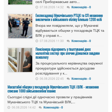
селі Приборжавське авто...
07.08.2026 14:32
Коменарів - 0
Експосадовці Мукачівського РТЦК та СП незаконно
виключили з військового обліку близько 1200 осіб
Вчора ми повідомляли, що у Мукачеві
відбуваються обшуки у посадовців ТЦК та
ВЛК у справі п...
07.08.2026 11:30
Коменарів - 0
Пенсіонера підозрюють у ґвалтуванні двох
малолітніх сестер: про злочин дізналися завдяки
психологу
За процесуального керівництва окружної
прокуратури здійснюється досудове
розслідування у к...
06.08.2026 22:45
Коменарів - 0
Масштабні обшуки у посадовців Мукачівського ТЦК і ВЛК - незаконно
списано 1000 військовозобов’язаних
Сьогодні слідчі дії одночасно провели у працівників
Мукачівського ТЦК та Мукачівській ВЛК,...
06.08.2026 14:42
Коменарів - 0