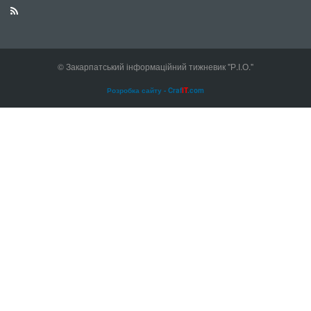
© Закарпатський інформаційний тижневик "Р.І.О."
Розробка сайту - Craf
IT
.com