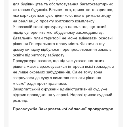
для будівництва та обслуговування багатоквартирних
житлових будинків. Більше того, приватне товариство,
яке користується цією ділянкою, вже отримало згоду
на реалізацію проєкту житлового комплексу.
У позовній заяві прокуратура наполягає, що такий
підхід суперечить містобудівному законодавству.
Детальний план території не може змінювати основні
рішення Генерального плану міста. Фактично ж у
цьому випадку відбулося перепрофілювання земель
освіти під житлову забудову.
Прокуратура вважає, що під час ухвалення таких
рішень мають враховуватися інтереси всієї громади, а
не лише окремих забудовників. Саме тому вона
звернулася до суду з вимогою визнати рішення
міської ради протиправними.
Закарпатський окружний адміністративний суд уже
відкрив провадження у справі. Наразі триває судовий
розгляд.
Пресслужба Закарпатської обласної прокуратури