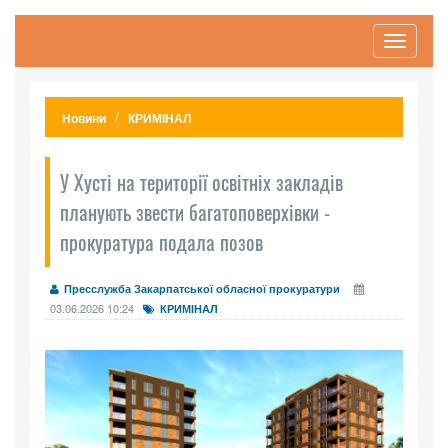
Toggle
navigati
Новини
КРИМІНАЛ
У Хусті на території освітніх закладів
планують звести багатоповерхівки -
прокуратура подала позов
Пресслужба Закарпатської обласної прокуратури
03.06.2026 10:24
КРИМІНАЛ