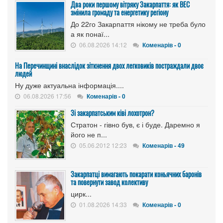
Два роки першому вітряку Закарпаття: як ВЕС
змінила громаду та енергетику регіону
До 22го Закарпаття нікому не треба було
а як понаї...
06.08.2026 14:12
Коменарів - 0
На Перечинщині внаслідок зіткнення двох легковиків постраждали двоє
людей
Ну дуже актуальна інформація....
06.08.2026 17:56
Коменарів - 0
Зі закарпатським ківі лохотрон?
Стратон - гівно був, є і буде. Даремно я
його не п...
05.06.2012 12:23
Коменарів - 49
Закарпатці вимагають покарати коньячних баронів
та повернути завод колективу
цирк...
01.08.2026 14:33
Коменарів - 0