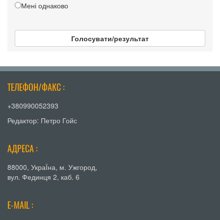
Мені однаково
Голосувати/результат
ТЕЛЕФОН/ФАКС :
+380990052393
Редактор: Петро Гойс
АДРЕСА :
88000, УкраЇна, м. Ужгород,
вул. Фединця 2, каб. 6
E-MAIL :