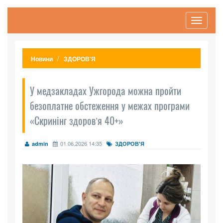
Toggle
navigati
Новини
ЗДОРОВ'Я
У медзакладах Ужгорода можна пройти
безоплатне обстеження у межах програми
«Скринінг здоровʼя 40+»
01.06.2026 14:35
admin
ЗДОРОВ'Я