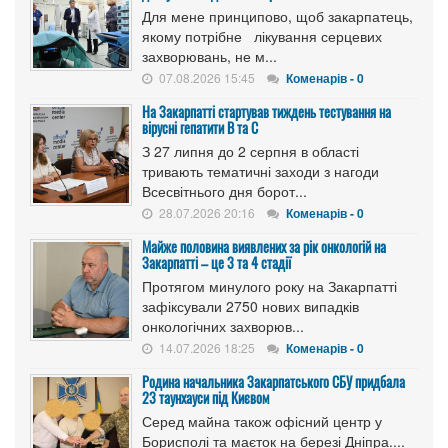
Для мене принципово, щоб закарпатець,
якому потрібне лікування серцевих
захворювань, не м...
07.08.2026 15:45
Коменарів - 0
На Закарпатті стартував тиждень тестування на
вірусні гепатити B та C
З 27 липня до 2 серпня в області
тривають тематичні заходи з нагоди
Всесвітнього дня борот...
28.07.2026 20:16
Коменарів - 0
Майже половина виявлених за рік онкологій на
Закарпатті – це 3 та 4 стадії
Протягом минулого року на Закарпатті
зафіксували 2750 нових випадків
онкологічних захворюв...
14.07.2026 18:25
Коменарів - 0
Родина начальника Закарпатського СБУ придбала
23 таунхауси під Києвом
Серед майна також офісний центр у
Борисполі та маєток на березі Дніпра....