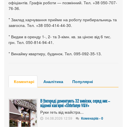
офіціантів. Графік роботи — позмінний. Тел. +38 050-707-
76-36.
* Заклад харчування прийме на роботу прибиральниць та
завгоспа. Тел. +38 050-414-44-30.
* Видам в оренду 1-, 2- та 3-кімн. кв. за ціною від 6 тис.
грн. Тел. 050-814-94-41.
* Винайму квартиру, будинок. Тел. 095-092-35-13.
Коментарі
Аналітика
Популярні
В Ужгороді демонтують 32 вивіски, серед них –
відомої кав'ярні «Shtefanyo V&V»
Руки геть від майстра...
04.08.2026 12:59
Коменарів - 0