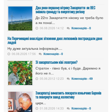
Два роки першому вітряку Закарпаття: як ВЕС
змінила громаду та енергетику регіону
До 22го Закарпаття нікому не треба було
а як понаї...
06.08.2026 14:12
Коменарів - 0
На Перечинщині внаслідок зіткнення двох легковиків постраждали двоє
людей
Ну дуже актуальна інформація....
06.08.2026 17:56
Коменарів - 0
Зі закарпатським ківі лохотрон?
Стратон - гівно був, є і буде. Даремно я
його не п...
05.06.2012 12:23
Коменарів - 49
Закарпатці вимагають покарати коньячних баронів
та повернути завод колективу
цирк...
01.08.2026 14:33
Коменарів - 0