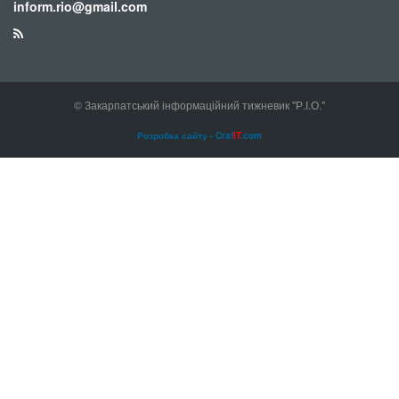
inform.rio@gmail.com
© Закарпатський інформаційний тижневик "Р.І.О."
Розробка сайту - Craf
IT
.com