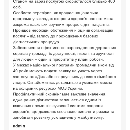
Станом на зараз послугою скористалося близько 400
осіб.
Особисто перевірив, як працює національна
програма у закладах охорони здоров’я нашого міста,
зокрема наскільки зручним процес є для пацієнтів.
Пройшов необхідні обстеження й оцінив організацію
послуг – від запису до проходження базових
діагностичних процедур.
Забезпечення ефективного впровадження державних
сервісів у громаді, їх доступності, якості, та зручності
для людей – один із пріоритетів у плані роботи.
У межах національної програми громадяни віком від
40 років можуть подати заявку на участь через
застосунок «Дія» або звернувшись до свого сімейного
лікаря. Ознайомитись детальніше з умовами можна
на офіційних ресурсах МОЗ України.
Профілактичний скринінг має важливе значення,
адже рання діагностика залишається одним із
ключових елементів сучасної системи охорони
здоров’я, що дозволяє своєчасно виявляти ризики та
запобігати розвитку ускладнень у майбутньому.
admin