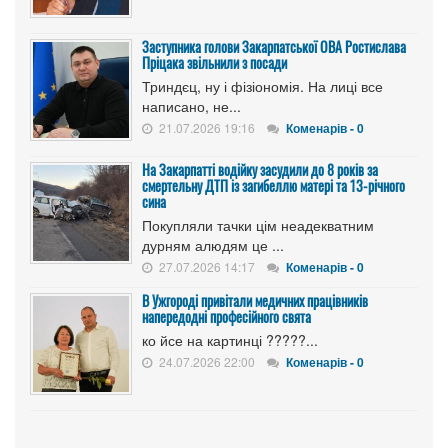
Заступника голови Закарпатської ОВА Ростислава
Пріцака звільнили з посади
Триндєц, ну і фізіономія. На лиці все
написано, не...
21.07.2026 19:16
Коменарів - 0
На Закарпатті водійку засудили до 8 років за
смертельну ДТП із загибеллю матері та 13-річного
сина
Покупляли тачки цім неадекватним
дурням алюдям це ...
27.07.2026 14:17
Коменарів - 0
В Ужгороді привітали медичних працівників
напередодні професійного свята
ко йсе на картинці ?????...
24.07.2026 22:00
Коменарів - 0