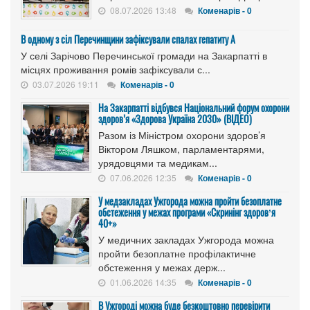
08.07.2026 13:48
Коменарів - 0
В одному з сіл Перечинщини зафіксували спалах гепатиту А
У селі Зарічово Перечинської громади на Закарпатті в
місцях проживання ромів зафіксували с...
03.07.2026 19:11
Коменарів - 0
На Закарпатті відбувся Національний форум охорони
здоров’я «Здорова Україна 2030» (ВІДЕО)
Разом із Міністром охорони здоров’я
Віктором Ляшком, парламентарями,
урядовцями та медикам...
07.06.2026 12:35
Коменарів - 0
У медзакладах Ужгорода можна пройти безоплатне
обстеження у межах програми «Скринінг здоровʼя
40+»
У медичних закладах Ужгорода можна
пройти безоплатне профілактичне
обстеження у межах держ...
01.06.2026 14:35
Коменарів - 0
В Ужгороді можна буде безкоштовно перевірити