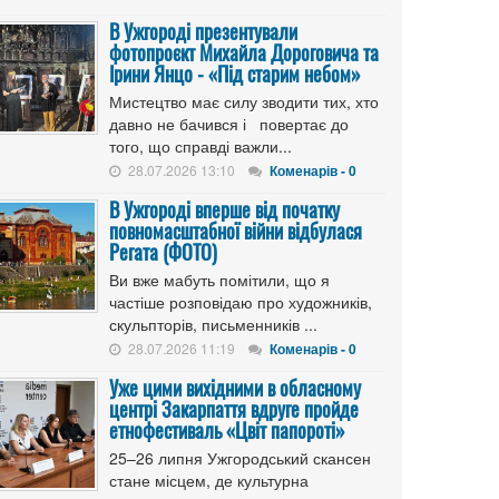
В Ужгороді презентували
фотопроєкт Михайла Дороговича та
Ірини Янцо - «Під старим небом»
Мистецтво має силу зводити тих, хто
давно не бачився і повертає до
того, що справді важли...
28.07.2026 13:10
Коменарів - 0
В Ужгороді вперше від початку
повномасштабної війни відбулася
Регата (ФОТО)
Ви вже мабуть помітили, що я
частіше розповідаю про художників,
скульпторів, письменників ...
28.07.2026 11:19
Коменарів - 0
Уже цими вихідними в обласному
центрі Закарпаття вдруге пройде
етнофестиваль «Цвіт папороті»
25–26 липня Ужгородський скансен
стане місцем, де культурна