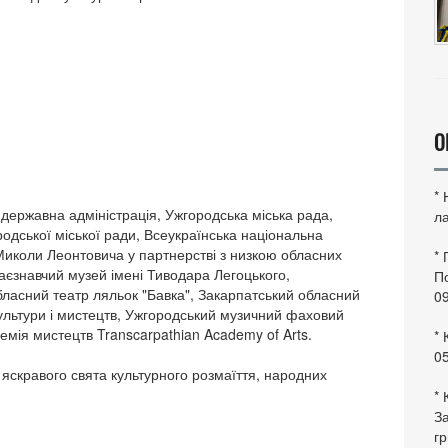
О
*
державна адміністрація, Ужгородська міська рада,
ла
родської міської ради, Всеукраїнська національна
 Миколи Леонтовича у партнерстві з низкою обласних
*
раєзнавчий музей імені Тиводара Легоцького,
По
ласний театр ляльок "Бавка", Закарпатський обласний
0
культури і мистецтв, Ужгородський музичний фаховий
емія мистецтв Transcarpathian Academy of Arts.
* 
0
 яскравого свята культурного розмаїття, народних
* 
За
гр