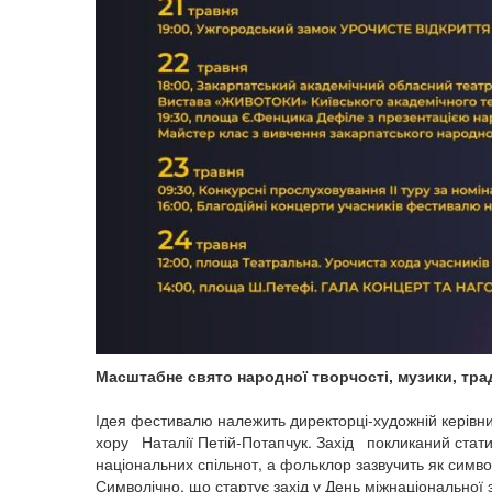
Масштабне свято народної творчості, музики, трад
Ідея фестивалю належить директорці-художній керівн
хору Наталії Петій-Потапчук. Захід покликаний стати п
національних спільнот, а фольклор зазвучить як симво
Символічно, що стартує захід у День міжнаціональної з