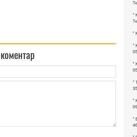
Те
* 
Те
* 
* 
 коментар
0
* 
0
* 
35
* 
09
*
46