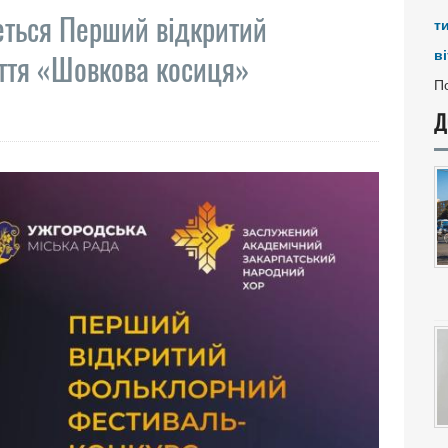
неться Перший відкритий
т
ві
їття «Шовкова косиця»
По
Д