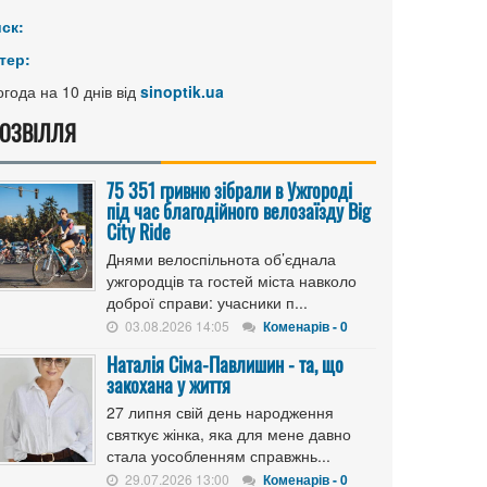
иск:
тер:
года на 10 днів від
sinoptik.ua
ОЗВІЛЛЯ
75 351 гривню зібрали в Ужгороді
під час благодійного велозаїзду Big
Сity Ride
Днями велоспільнота об’єднала
ужгородців та гостей міста навколо
доброї справи: учасники п...
03.08.2026 14:05
Коменарів - 0
Наталія Сіма-Павлишин - та, що
закохана у життя
27 липня свій день народження
святкує жінка, яка для мене давно
стала уособленням справжнь...
29.07.2026 13:00
Коменарів - 0