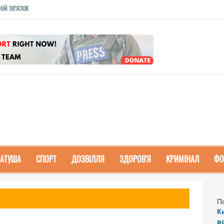
НІЙ ЗВ'ЯЗОК
РАТУША
СПОРТ
ДОЗВІЛЛЯ
ЗДОРОВ'Я
КРИМІНАЛ
ФО
П
К
в