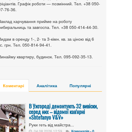
іціантів. Графік роботи — позмінний. Тел. +38 050-
7-76-36.
 Заклад харчування прийме на роботу
ибиральниць та завгоспа. Тел. +38 050-414-44-30.
Видам в оренду 1-, 2- та 3-кімн. кв. за ціною від 6
с. грн. Тел. 050-814-94-41.
Винайму квартиру, будинок. Тел. 095-092-35-13.
Коментарі
Аналітика
Популярні
В Ужгороді демонтують 32 вивіски,
серед них – відомої кав'ярні
«Shtefanyo V&V»
Руки геть від майстра...
04.08.2026 12:59
Коменарів - 0