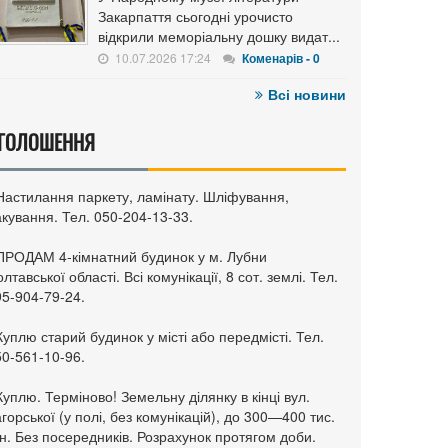
Закарпаття сьогодні урочисто
відкрили меморіальну дошку видат...
10.07.2026 17:24
Коменарів - 0
Всі новини
ГОЛОШЕННЯ
 Настилання паркету, ламінату. Шліфування,
кування. Тел. 050-204-13-33.
 ПРОДАМ 4-кімнатний будинок у м. Лубни
лтавської області. Всі комунікації, 8 сот. землі. Тел.
95-904-79-24.
Куплю старий будинок у місті або передмісті. Тел.
50-561-10-96.
Куплю. Терміново! Земельну ділянку в кінці вул.
горської (у полі, без комунікацій), до 300—400 тис.
н. Без посередників. Розрахунок протягом доби.