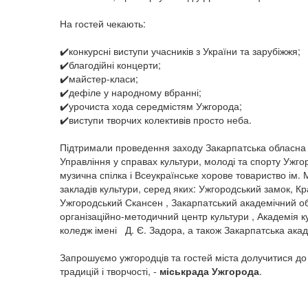
На гостей чекають:
✔️конкурсні виступи учасників з України та зарубіжжя;
✔️благодійні концерти;
✔️майстер-класи;
✔️дефіле у народному вбранні;
✔️урочиста хода середмістям Ужгорода;
✔️виступи творчих колективів просто неба.
Підтримали проведення заходу Закарпатська обласна 
Управління у справах культури, молоді та спорту Ужго
музична спілка і Всеукраїнське хорове товариство ім.
закладів культури, серед яких: Ужгородський замок, К
Ужгородський Скансен , Закарпатський академічний об
організаційно-методичний центр культури , Академія 
коледж імені Д. Є. Задора, а також Закарпатська акад
Запрошуємо ужгородців та гостей міста долучитися до
традицій і творчості, -
міськрада Ужгорода
.