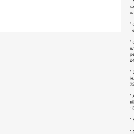
* 
ко
ел
* 
Те
*
ел
ре
24
* 
ін
92
* 
в
13
* 
*