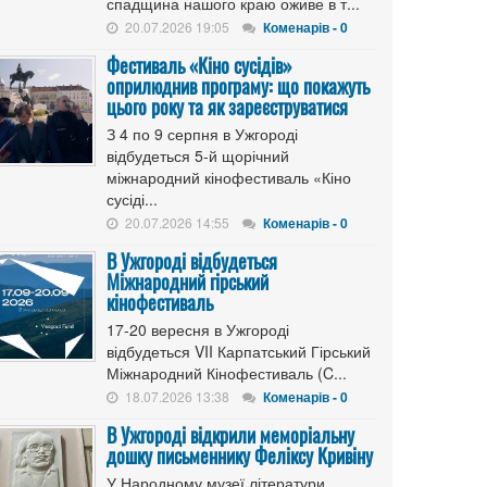
спадщина нашого краю оживе в т...
20.07.2026 19:05
Коменарів - 0
Фестиваль «Кіно сусідів»
оприлюднив програму: що покажуть
цього року та як зареєструватися
З 4 по 9 серпня в Ужгороді
відбудеться 5-й щорічний
міжнародний кінофестиваль «Кіно
сусіді...
20.07.2026 14:55
Коменарів - 0
В Ужгороді відбудеться
Міжнародний гірський
кінофестиваль
17-20 вересня в Ужгороді
відбудеться VII Карпатський Гірський
Міжнародний Кінофестиваль (C...
18.07.2026 13:38
Коменарів - 0
В Ужгороді відкрили меморіальну
дошку письменнику Феліксу Кривіну
У Народному музеї літератури