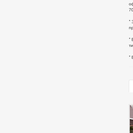
оф
70
*
пр
* 
ти
* 