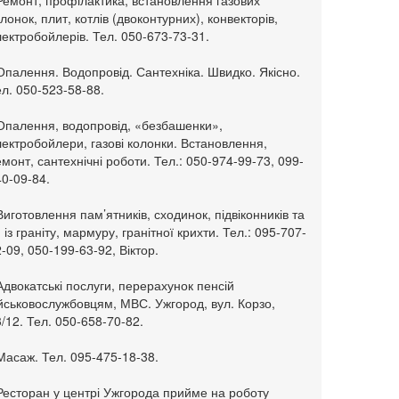
Ремонт, профілактика, встановлення газових
лонок, плит, котлів (двоконтурних), конвекторів,
ектробойлерів. Тел. 050-673-73-31.
Опалення. Водопровід. Сантехніка. Швидко. Якісно.
л. 050-523-58-88.
 Опалення, водопровід, «безбашенки»,
ектробойлери, газові колонки. Встановлення,
монт, сантехнічні роботи. Тел.: 050-974-99-73, 099-
0-09-84.
Виготовлення пам’ятників, сходинок, підвіконників та
. із граніту, мармуру, гранітної крихти. Тел.: 095-707-
-09, 050-199-63-92, Віктор.
Адвокатські послуги, перерахунок пенсій
ійськовослужбовцям, МВС. Ужгород, вул. Корзо,
/12. Тел. 050-658-70-82.
Масаж. Тел. 095-475-18-38.
 Ресторан у центрі Ужгорода прийме на роботу