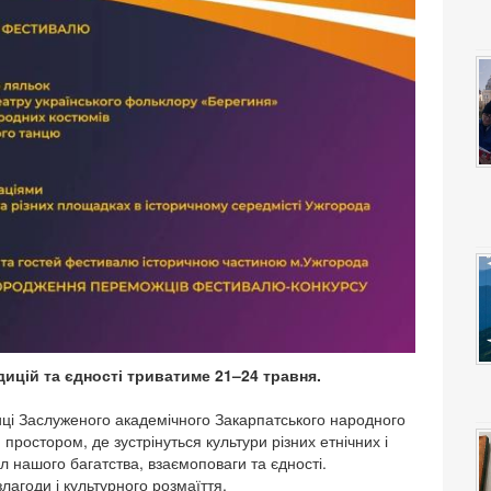
ицій та єдності триватиме 21–24 травня.
иці Заслуженого академічного Закарпатського народного
ростором, де зустрінуться культури різних етнічних і
л нашого багатства, взаємоповаги та єдності.
лагоди і культурного розмаїття.