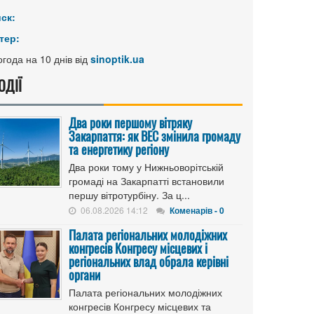
иск:
тер:
года на 10 днів від
sinoptik.ua
ОДІЇ
Два роки першому вітряку
Закарпаття: як ВЕС змінила громаду
та енергетику регіону
Два роки тому у Нижньоворітській
громаді на Закарпатті встановили
першу вітротурбіну. За ц...
06.08.2026 14:12
Коменарів - 0
Палата регіональних молодіжних
конгресів Конгресу місцевих і
регіональних влад обрала керівні
органи
Палата регіональних молодіжних
конгресів Конгресу місцевих та