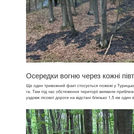
Осередки вогню через кожні пів
Ще один тривожний факт стосується пожежі у Турицьк
га. Там під час обстеження території виявили прибли
уздовж лісової дороги на відстані близько 1,5 км один в