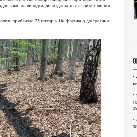
дає саме на випадки, де слідство та лісівники говорять
овить приблизно 75 гектарів. Це фактично дві третини
О
*
ла
*
По
0
* 
0