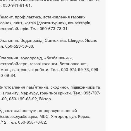
, 050-941-61-61.
Ремонт, профілактика, встановлення газових
лонок, плит, котлів (двоконтурних), конвекторів,
ектробойлерів. Тел. 050-673-73-31.
Опалення. Водопровід. Сантехніка. Швидко. Якісно.
л. 050-523-58-88.
 Опалення, водопровід, «безбашенки»,
ектробойлери, газові колонки. Встановлення,
монт, сантехнічні роботи. Тел.: 050-974-99-73, 099-
0-09-84.
Виготовлення пам’ятників, сходинок, підвіконників та
. із граніту, мармуру, гранітної крихти. Тел.: 095-707-
-09, 050-199-63-92, Віктор.
Адвокатські послуги, перерахунок пенсій
ійськовослужбовцям, МВС. Ужгород, вул. Корзо,
/12. Тел. 050-658-70-82.