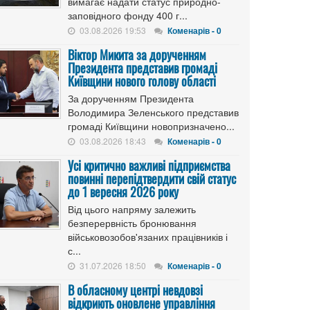
вимагає надати статус природно-
заповідного фонду 400 г...
03.08.2026 19:53
Коменарів - 0
Віктор Микита за дорученням
Президента представив громаді
Київщини нового голову області
За дорученням Президента
Володимира Зеленського представив
громаді Київщини новопризначено...
03.08.2026 18:43
Коменарів - 0
Усі критично важливі підприємства
повинні перепідтвердити свій статус
до 1 вересня 2026 року
Від цього напряму залежить
безперервність бронювання
військовозобов'язаних працівників і
с...
31.07.2026 18:50
Коменарів - 0
В обласному центрі невдовзі
відкриють оновлене управління