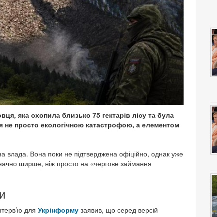
ця, яка охопила близько 75 гектарів лісу та була
я не просто екологічною катастрофою, а елементом
на влада. Вона поки не підтверджена офіційно, однак уже
значно ширше, ніж просто на «чергове займання
и
нтерв’ю для
Укрінформу
заявив, що серед версій