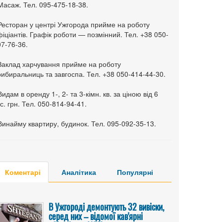
Масаж. Тел. 095-475-18-38.
 Ресторан у центрі Ужгорода прийме на роботу
іціантів. Графік роботи — позмінний. Тел. +38 050-
7-76-36.
 Заклад харчування прийме на роботу
ибиральниць та завгоспа. Тел. +38 050-414-44-30.
Видам в оренду 1-, 2- та 3-кімн. кв. за ціною від 6
с. грн. Тел. 050-814-94-41.
Винайму квартиру, будинок. Тел. 095-092-35-13.
Коментарі
Аналітика
Популярні
В Ужгороді демонтують 32 вивіски,
серед них – відомої кав'ярні