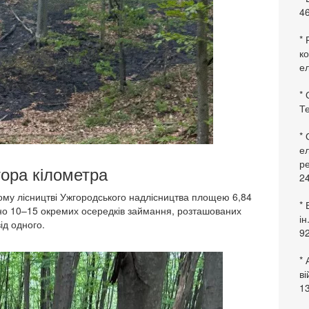
46
* 
ко
ел
* 
Те
*
ел
ре
тора кілометра
24
ому лісництві Ужгородського надлісництва площею 6,84
* 
зно 10–15 окремих осередків займання, розташованих
ін
ід одного.
92
* 
в
13