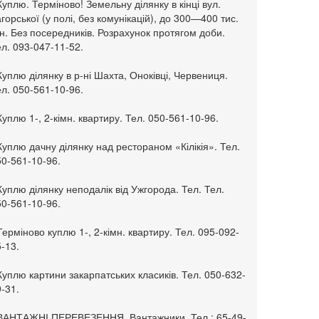
Куплю. Терміново! Земельну ділянку в кінці вул.
горської (у полі, без комунікацій), до 300—400 тис.
н. Без посередників. Розрахунок протягом доби.
л. 093-047-11-52.
Куплю ділянку в р-ні Шахта, Оноківці, Червениця.
л. 050-561-10-96.
Куплю 1-, 2-кімн. квартиру. Тел. 050-561-10-96.
Куплю дачну ділянку над рестораном «Кілікія». Тел.
50-561-10-96.
Куплю ділянку неподалік від Ужгорода. Тел. Тел.
50-561-10-96.
Терміново куплю 1-, 2-кімн. квартиру. Тел. 095-092-
-13.
Куплю картини закарпатських класиків. Тел. 050-632-
-31.
 ВАНТАЖНІ ПЕРЕВЕЗЕННЯ. Вантажники. Тел.: 65-49-