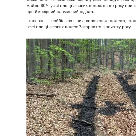
майже 80% усієї площі лісових пожеж цього року припа
про ймовірний навмисний підпал.
І головне — найбільша з них, воловецька пожежа, стан
всієї площі лісових пожеж Закарпаття з початку року.