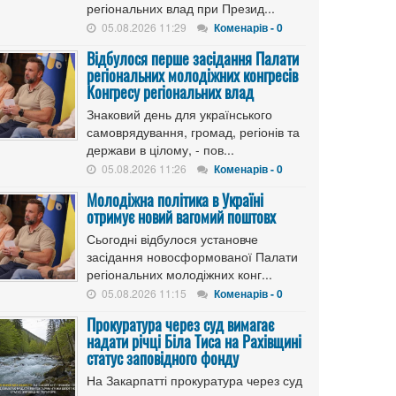
регіональних влад при Презид...
05.08.2026 11:29
Коменарів - 0
Відбулося перше засідання Палати
регіональних молодіжних конгресів
Конгресу регіональних влад
Знаковий день для українського
самоврядування, громад, регіонів та
держави в цілому, - пов...
05.08.2026 11:26
Коменарів - 0
Молодіжна політика в Україні
отримує новий вагомий поштовх
Сьогодні відбулося установче
засідання новосформованої Палати
регіональних молодіжних конг...
05.08.2026 11:15
Коменарів - 0
Прокуратура через суд вимагає
надати річці Біла Тиса на Рахівщині
статус заповідного фонду
На Закарпатті прокуратура через суд