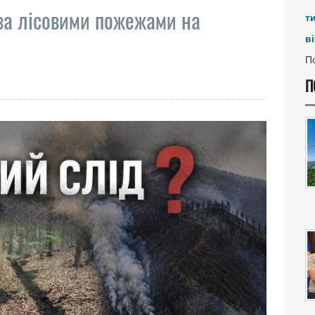
ь за лісовими пожежами на
т
ві
По
П