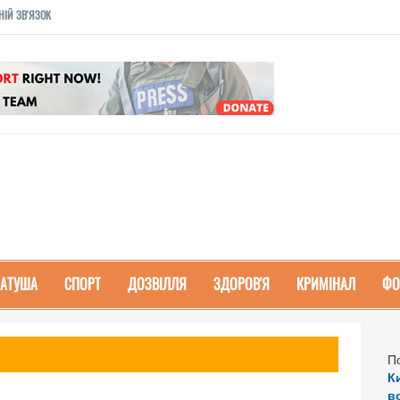
НІЙ ЗВ'ЯЗОК
РАТУША
СПОРТ
ДОЗВІЛЛЯ
ЗДОРОВ'Я
КРИМІНАЛ
ФО
П
К
в