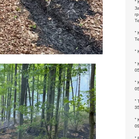
* 
За
гр
Те
* 
Те
* 
* 
0
* 
0
* 
35
* 
09
*