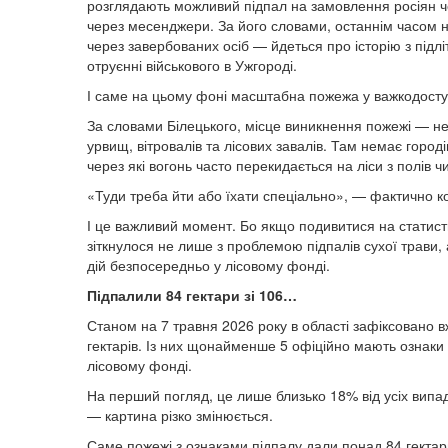
розглядають можливий підпал на замовлення росіян чер
через месенджери. За його словами, останнім часом на
через завербованих осіб — йдеться про історію з підлі
отруєнні військового в Ужгороді.
І саме на цьому фоні масштабна пожежа у важкодосту
За словами Білецького, місце виникнення пожежі — нет
урвищ, вітровалів та лісових завалів. Там немає город
через які вогонь часто перекидається на ліси з полів ч
«Туди треба йти або їхати спеціально», — фактично к
І це важливий момент. Бо якщо подивитися на статисти
зіткнулося не лише з проблемою підпалів сухої трави, 
дій безпосередньо у лісовому фонді.
Підпалили 84 гектари зі 106…
Станом на 7 травня 2026 року в області зафіксовано в
гектарів. Із них щонайменше 5 офіційно мають ознаки
лісовому фонді.
На перший погляд, це лише близько 18% від усіх випад
— картина різко змінюється.
Саме пожежі з ознаками підпалу дали понад 84 гектари 