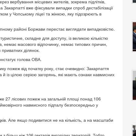
ез вербування місцевих жителів, зокрема підлітків,
 Закарпатті вже фіксували випадки спроб дестабілізації
тком у Чопському ліцеї та жінкою, яку підозрюють в
пному районі Боржави перестає виглядати випадковістю.
уристичне, складне для доступу, із великою кількістю
ів, немає масового відпочинку, немає типових причин,
и приватних ділянок.
онстатує голова ОВА.
ку пожеж від початку року, стає очевидно: Закарпаття
а й із цілою серією загорянь, які мають ознаки навмисних
же 27 лісових пожеж на загальній площі понад 106
 ймовірного навмисного підпалу безпосередньо у
ків. Але якщо подивитися не на кількість, а на масштаби
з більш ніж 106 гектарів вигорілих територій. Тобто