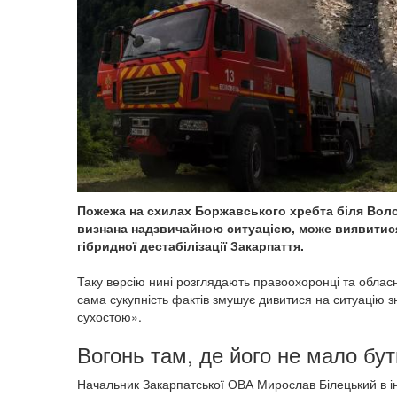
Пожежа на схилах Боржавського хребта біля Волов
визнана надзвичайною ситуацією, може виявитис
гібридної дестабілізації Закарпаття.
Таку версію нині розглядають правоохоронці та облас
сама сукупність фактів змушує дивитися на ситуацію 
сухостою».
Вогонь там, де його не мало бут
Начальник Закарпатської ОВА Мирослав Білецький в і