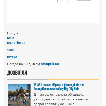
Погода
Київ
вологість:
тиск:
вітер:
Погода на 10 днів від
sinoptik.ua
ДОЗВІЛЛЯ
75 351 гривню зібрали в Ужгороді під час
благодійного велозаїзду Big Сity Ride
Днями велоспільнота об’єднала
ужгородців та гостей міста навколо
доброї справи: учасники п...