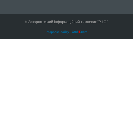
© Закарпатський інформаційний тижневик "Р.І.О."
Розробка сайту - Craf
IT
.com