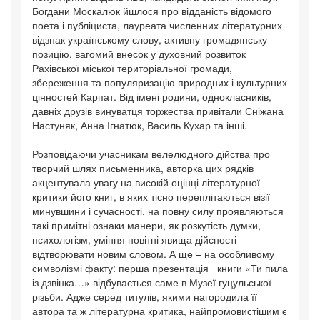
Богдани Москалюк йшлося про відданість відомого
поета і публіциста, лауреата численних літературних
відзнак українському слову, активну громадянську
позицію, вагомий внесок у духовний розвиток
Рахівської міської територіальної громади,
збереження та популяризацію природних і культурних
цінностей Карпат. Від імені родини, однокласників,
давніх друзів винуватця торжества привітали Сніжана
Настуняк, Анна Ігнатюк, Василь Кухар та інші.
Розповідаючи учасникам велелюдного дійства про
творчий шлях письменника, авторка цих рядків
акцентувала увагу на високій оцінці літературної
критики його книг, в яких тісно переплітаються візії
минувшини і сучасності, на повну силу проявляються
такі примітні ознаки манери, як розкутість думки,
психологізм, уміння новітні явища дійсності
відтворювати новим словом. А ще – на особливому
символізмі факту: перша презентація книги «Ти пила
із дзвінка…» відбувається саме в Музеї гуцульської
різьби. Адже серед титулів, якими нагородила її
автора та ж літературна критика, найпромовистішим є