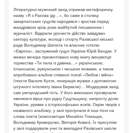
Літературно-музичний захід отримав метафоричну
назву «Я з Рахова іду…», бо саме в столиці
закарпатських гуцулів народився і зростав перед
мандрівкою крізь роки майбутній письменник і
журналіст. Відкрили урочисте дійство завідувач
сектору культури, молоді і спорту Рахівської міської
ради Володимир Шепета та власник готелю
«Європа», заслужений гуцул України Юрій Бендак. У
межах вечора презентовано нову книгу винуватця
торжества «Ти пила із дзвінка…» українською,
іспанською, румунською і чеською мовами, а також
апробовано альбом співаної поезії «Любов і війна»
(тексти Василя Кухти, генерація музики з допомогою
штучного інтелекту Івана Беркели)… Модерував захід
сам ужгородський гість. У його виконанні прозвучали
хвилюючі вірші про рідну Гуцульщину, непросту долю
України, уривки з історіософських есеїв. Окрім творів з
названого альбому, у залі пролунали й інші пісні на
слова поета (композитори Михайло Томашук,
Володимир Криворучко, Вікторія Ковач). Їх присутнім
у залі подарували учні та викладачі Рахівської школи