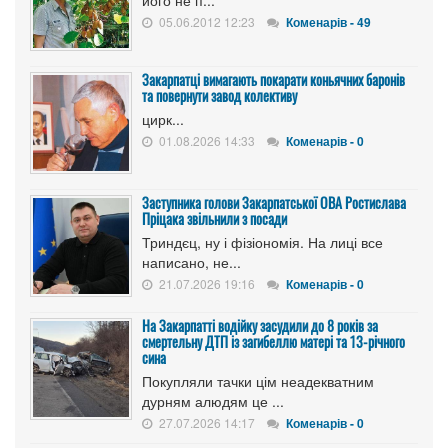
його не п...
05.06.2012 12:23
Коменарів - 49
Закарпатці вимагають покарати коньячних баронів
та повернути завод колективу
цирк...
01.08.2026 14:33
Коменарів - 0
Заступника голови Закарпатської ОВА Ростислава
Пріцака звільнили з посади
Триндєц, ну і фізіономія. На лиці все
написано, не...
21.07.2026 19:16
Коменарів - 0
На Закарпатті водійку засудили до 8 років за
смертельну ДТП із загибеллю матері та 13-річного
сина
Покупляли тачки цім неадекватним
дурням алюдям це ...
27.07.2026 14:17
Коменарів - 0