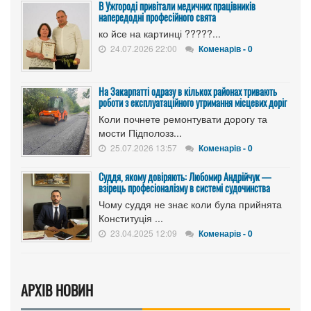
В Ужгороді привітали медичних працівників
напередодні професійного свята
ко йсе на картинці ?????...
24.07.2026 22:00
Коменарів - 0
На Закарпатті одразу в кількох районах тривають
роботи з експлуатаційного утримання місцевих доріг
Коли почнете ремонтувати дорогу та
мости Підполозз...
25.07.2026 13:57
Коменарів - 0
Суддя, якому довіряють: Любомир Андрійчук —
взірець професіоналізму в системі судочинства
Чому суддя не знає коли була прийнята
Конституція ...
23.04.2025 12:09
Коменарів - 0
АРХІВ НОВИН