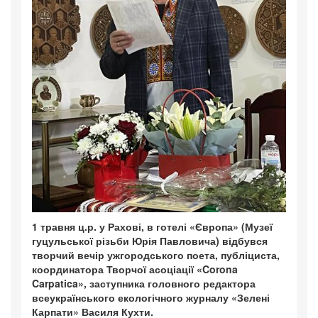
1 травня ц.р. у Рахові, в готелі «Європа» (Музеї
гуцульської різьби Юрія Павловича) відбувся
творчий вечір ужгородського поета, публіциста,
координатора Творчої асоціації «Corona
Carpatica», заступника головного редактора
всеукраїнського екологічного журналу «Зелені
Карпати» Василя Кухти.