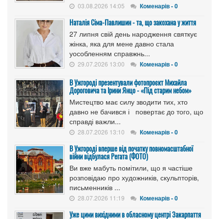
03.08.2026 14:05
Коменарів - 0
Наталія Сіма-Павлишин - та, що закохана у життя
27 липня свій день народження святкує
жінка, яка для мене давно стала
уособленням справжнь...
29.07.2026 13:00
Коменарів - 0
В Ужгороді презентували фотопроєкт Михайла
Дороговича та Ірини Янцо - «Під старим небом»
Мистецтво має силу зводити тих, хто
давно не бачився і повертає до того, що
справді важли...
28.07.2026 13:10
Коменарів - 0
В Ужгороді вперше від початку повномасштабної
війни відбулася Регата (ФОТО)
Ви вже мабуть помітили, що я частіше
розповідаю про художників, скульпторів,
письменників ...
28.07.2026 11:19
Коменарів - 0
Уже цими вихідними в обласному центрі Закарпаття