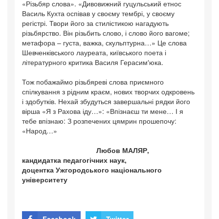
«Різьбяр слова». «Дивовижний гуцульський етнос
Василь Кухта оспівав у своєму тембрі, у своєму
регістрі. Твори його за стилістикою нагадують
різьбярство. Він різьбить слово, і слово його вагоме;
метафора – густа, важка, скульптурна…» Це слова
Шевченківського лауреата, київського поета і
літературного критика Василя Герасим′юка.
Тож побажаймо різьбяреві слова приємного
спілкування з рідним краєм, нових творчих одкровень
і здобутків. Нехай збудуться завершальні рядки його
вірша «Я з Рахова іду…»: «Впізнаєш ти мене… І я
тебе впізнаю: З розпечених цямрин прошепочу:
«Народ…»
Любов МАЛЯР,
кандидатка педагогічних наук,
доцентка Ужгородського національного
університету