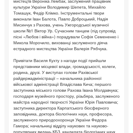
мистецтв Вероніка Лембак, заслужений працівник
культури України Володимир Шепета, Михайло
Томашук, Федір Клімко. Інструментальні твори
виконали Іван Балота, Павло Доброцький, Надія
Мисинчук з Рахова, учень Ужгородської музичної
школи №1 Віктор Ур. Сучасним танцем (під супровід
пісні «Любов і війна») порадували Софія Семененко і
Микола Морочило, вихованці заслуженого діяча
естрадного мистецтва України Валерія Рябчука.
Привітати Василя Кухту з нагоди події прийшли
представники місцевої влади, громадськості, колеги,
родина, друзі. У виступах голови Рахівської
райдержадміністрації – начальника районної
військової адміністрації Владіслава Кича; першого
заступника міського голови Рахова Івана Молдавчука;
господаря музейного простору, різьбяра, заслуженого
майстра народної творчості України Юрія Павловича;
заступника директора Карпатського біосферного
заповідника, доктора біологічних наук, професора,
заслуженого природоохоронця України Федора
Гамора; начальниці відділу наукових та науково-
популярних видань КБЗ, кандидата біологічних наук