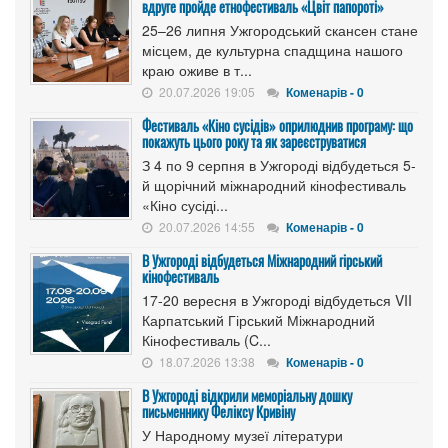
вдруге пройде етнофестиваль «Цвіт папороті»
25–26 липня Ужгородський скансен стане
місцем, де культурна спадщина нашого
краю оживе в т...
20.07.2026 19:05
Коменарів - 0
Фестиваль «Кіно сусідів» оприлюднив програму: що
покажуть цього року та як зареєструватися
З 4 по 9 серпня в Ужгороді відбудеться 5-
й щорічний міжнародний кінофестиваль
«Кіно сусіді...
20.07.2026 14:55
Коменарів - 0
В Ужгороді відбудеться Міжнародний гірський
кінофестиваль
17-20 вересня в Ужгороді відбудеться VII
Карпатський Гірський Міжнародний
Кінофестиваль (C...
18.07.2026 13:38
Коменарів - 0
В Ужгороді відкрили меморіальну дошку
письменнику Феліксу Кривіну
У Народному музеї літератури