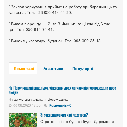
* Заклад харчування прийме на роботу прибиральниць та
завгоспа. Тел. +38 050-414-44-30.
* Видам в оренду 1-, 2- та 3-кімн. кв. за ціною від 6 тис.
грн. Тел. 050-814-94-41.
* Винайму квартиру, будинок. Тел. 095-092-35-13.
Коментарі
Аналітика
Популярні
На Перечинщині внаслідок зіткнення двох легковиків постраждали двоє
людей
Ну дуже актуальна інформація....
06.08.2026 17:56
Коменарів - 0
Зі закарпатським ківі лохотрон?
Стратон - гівно був, є і буде. Даремно я