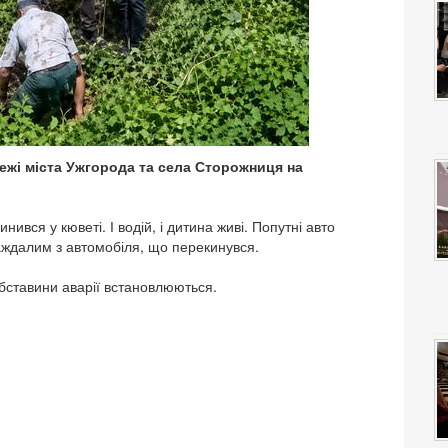
межі міста Ужгорода та села Сторожниця на
нився у кюветі. І водій, і дитина живі. Попутні авто
аждалим з автомобіля, що перекинувся.
бставини аварії встановлюються.