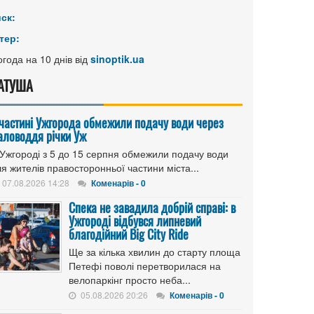
иск:
тер:
года на 10 днів від
sinoptik.ua
АТУША
 частині Ужгорода обмежили подачу води через
аловоддя річки Уж
 Ужгороді з 5 до 15 серпня обмежили подачу води
я жителів правосторонньої частини міста...
07.08.2026 14:28
Коменарів - 0
Спека не завадила добрій справі: в
Ужгороді відбувся липневий
благодійний Big City Ride
Ще за кілька хвилин до старту площа
Петефі поволі перетворилася на
велопаркінг просто неба...
05.08.2026 20:26
Коменарів - 0