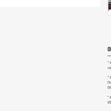
О
*
ла
*
По
0
* 
0