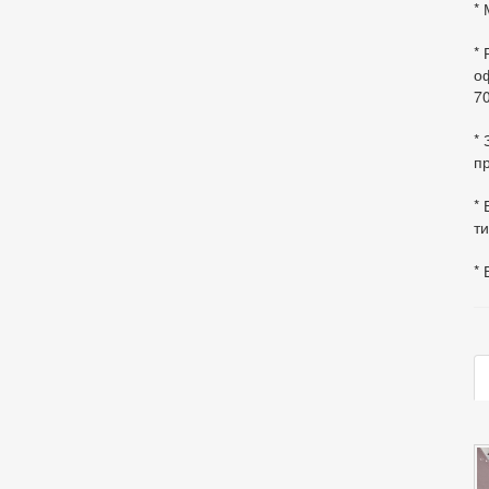
* 
*
оф
70
*
пр
* 
ти
* 