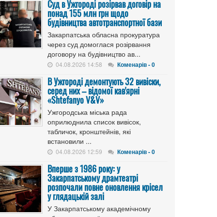
Cуд в Ужгороді розірвав договір на
понад 155 млн грн щодо
будівництва автотранспортної бази
Закарпатська обласна прокуратура
через суд домоглася розірвання
договору на будівництво ав...
04.08.2026 14:58
Коменарів - 0
В Ужгороді демонтують 32 вивіски,
серед них – відомої кав'ярні
«Shtefanyo V&V»
Ужгородська міська рада
оприлюднила список вивісок,
табличок, кронштейнів, які
встановили ...
04.08.2026 12:59
Коменарів - 0
Вперше з 1986 року: у
Закарпатському драмтеатрі
розпочали повне оновлення крісел
у глядацькій залі
У Закарпатському академічному