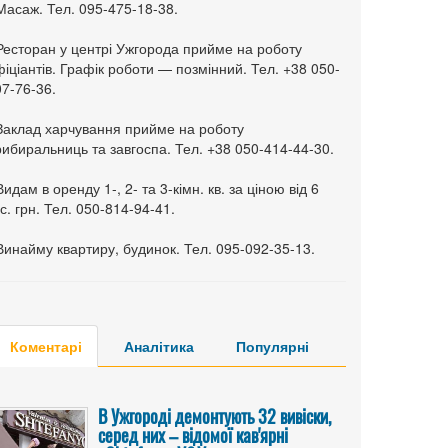
Масаж. Тел. 095-475-18-38.
 Ресторан у центрі Ужгорода прийме на роботу
іціантів. Графік роботи — позмінний. Тел. +38 050-
7-76-36.
 Заклад харчування прийме на роботу
ибиральниць та завгоспа. Тел. +38 050-414-44-30.
Видам в оренду 1-, 2- та 3-кімн. кв. за ціною від 6
с. грн. Тел. 050-814-94-41.
Винайму квартиру, будинок. Тел. 095-092-35-13.
Коментарі
Аналітика
Популярні
В Ужгороді демонтують 32 вивіски,
серед них – відомої кав'ярні