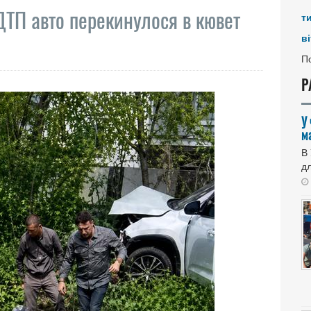
ТП авто перекинулося в кювет
т
ві
По
Р
У
м
В
дл