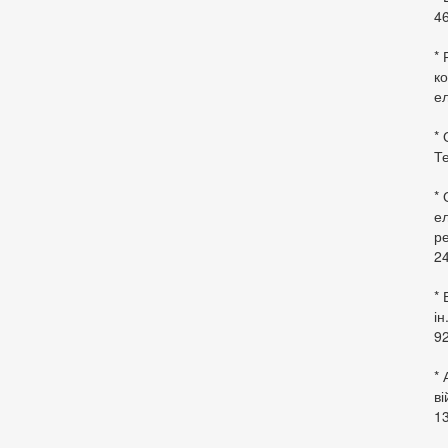
46
* 
ко
ел
* 
Те
*
ел
ре
24
* 
ін
92
* 
в
13