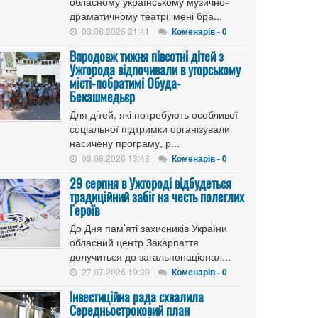
обласному українському музично-
драматичному театрі імені бра...
03.08.2026 21:41
Коменарів - 0
Впродовж тижня півсотні дітей з
Ужгорода відпочивали в угорському
місті-побратимі Обуда-
Бекашмедьєр
Для дітей, які потребують особливої
соціальної підтримки організували
насичену програму, р...
03.08.2026 13:48
Коменарів - 0
29 серпня в Ужгороді відбудеться
традиційний забіг на честь полеглих
Героїв
До Дня пам’яті захисників України
обласний центр Закарпаття
долучиться до загальнонаціонал...
27.07.2026 19:39
Коменарів - 0
Інвестиційна рада схвалила
Середньостроковий план