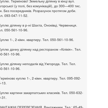
Куплю. Терміново! Земельну ділянку в кінці вул.
горської (у полі, без комунікацій), до 300—400 тис.
н. Без посередників. Розрахунок протягом доби.
л. 093-047-11-52.
Куплю ділянку в р-ні Шахта, Оноківці, Червениця.
л. 050-561-10-96.
Куплю 1-, 2-кімн. квартиру. Тел. 050-561-10-96.
Куплю дачну ділянку над рестораном «Кілікія». Тел.
50-561-10-96.
Куплю ділянку неподалік від Ужгорода. Тел. Тел.
50-561-10-96.
Терміново куплю 1-, 2-кімн. квартиру. Тел. 095-092-
-13.
Куплю картини закарпатських класиків. Тел. 050-632-
-31.
 ВАНТАЖНІ ПЕРЕВЕЗЕННЯ. Вантажники. Тел.: 65-49-