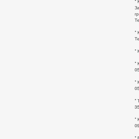
* 
За
гр
Те
* 
Те
* 
* 
0
* 
0
* 
35
* 
09
*