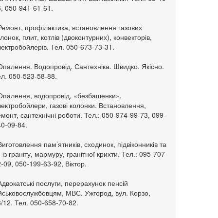
, 050-941-61-61.
Ремонт, профілактика, встановлення газових
лонок, плит, котлів (двоконтурних), конвекторів,
ектробойлерів. Тел. 050-673-73-31.
Опалення. Водопровід. Сантехніка. Швидко. Якісно.
л. 050-523-58-88.
 Опалення, водопровід, «безбашенки»,
ектробойлери, газові колонки. Встановлення,
монт, сантехнічні роботи. Тел.: 050-974-99-73, 099-
0-09-84.
Виготовлення пам’ятників, сходинок, підвіконників та
. із граніту, мармуру, гранітної крихти. Тел.: 095-707-
-09, 050-199-63-92, Віктор.
Адвокатські послуги, перерахунок пенсій
ійськовослужбовцям, МВС. Ужгород, вул. Корзо,
/12. Тел. 050-658-70-82.