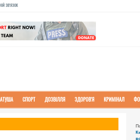
НІЙ ЗВ'ЯЗОК
РАТУША
СПОРТ
ДОЗВІЛЛЯ
ЗДОРОВ'Я
КРИМІНАЛ
ФО
П
К
в