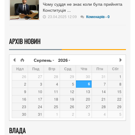
Чому суддя не знає коли була прийнята
Конституція ...
23.04.2025 12:09
Коменарів - 0
АРХІВ НОВИН
Серпень
2026
Ндл
Пнд
Втр
Срд
Чтв
Птн
Сбт
26
27
28
29
30
31
1
6
2
3
4
5
7
8
9
10
11
12
13
14
15
16
17
18
19
20
21
22
23
24
25
26
27
28
29
30
31
1
2
3
4
5
ВЛАДА