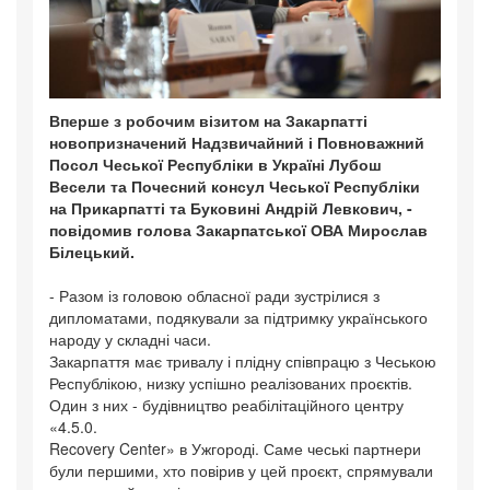
Вперше з робочим візитом на Закарпатті
новопризначений Надзвичайний і Повноважний
Посол Чеської Республіки в Україні Лубош
Весели та Почесний консул Чеської Республіки
на Прикарпатті та Буковині Андрій Левкович, -
повідомив голова Закарпатської ОВА Мирослав
Білецький.
- Разом із головою обласної ради зустрілися з
дипломатами, подякували за підтримку українського
народу у складні часи.
Закарпаття має тривалу і плідну співпрацю з Чеською
Республікою, низку успішно реалізованих проєктів.
Один з них - будівництво реабілітаційного центру
«4.5.0.
Recovery Center» в Ужгороді. Саме чеські партнери
були першими, хто повірив у цей проєкт, спрямували