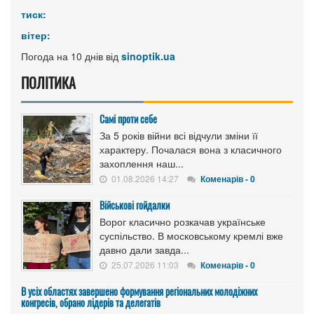
тиск:
вітер:
Погода на 10 днів від
sinoptik.ua
ПОЛІТИКА
Самі проти себе
За 5 років війни всі відчули зміни її
характеру. Почалася вона з класичного
захоплення наш...
01.08.2026 14:27
Коменарів - 0
Військові гойдалки
Ворог класично розкачав українське
суспільство. В московському кремлі вже
давно дали завда...
25.07.2026 11:03
Коменарів - 0
В усіх областях завершено формування регіональних молодіжних
конгресів, обрано лідерів та делегатів