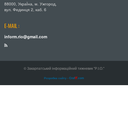
88000, УкраЇна, м. Ужгород,
вул. Фединця 2, каб. 6
E-MAIL :
inform.rio@gmail.com
© Закарпатський інформаційний тижневик "Р.І.О."
Розробка сайту - Craf
IT
.com