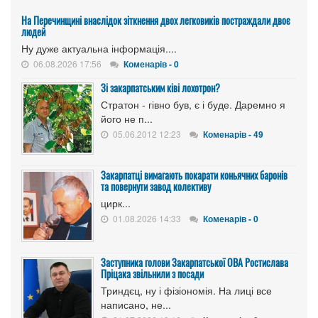
На Перечинщині внаслідок зіткнення двох легковиків постраждали двоє
людей
Ну дуже актуальна інформація....
06.08.2026 17:56
Коменарів - 0
Зі закарпатським ківі лохотрон?
Стратон - гівно був, є і буде. Даремно я
його не п...
05.06.2012 12:23
Коменарів - 49
Закарпатці вимагають покарати коньячних баронів
та повернути завод колективу
цирк...
01.08.2026 14:33
Коменарів - 0
Заступника голови Закарпатської ОВА Ростислава
Пріцака звільнили з посади
Триндєц, ну і фізіономія. На лиці все
написано, не...