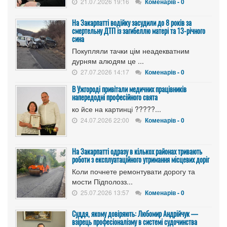
21.07.2026 19:16
Коменарів - 0
На Закарпатті водійку засудили до 8 років за
смертельну ДТП із загибеллю матері та 13-річного
сина
Покупляли тачки цім неадекватним
дурням алюдям це ...
27.07.2026 14:17
Коменарів - 0
В Ужгороді привітали медичних працівників
напередодні професійного свята
ко йсе на картинці ?????...
24.07.2026 22:00
Коменарів - 0
На Закарпатті одразу в кількох районах тривають
роботи з експлуатаційного утримання місцевих доріг
Коли почнете ремонтувати дорогу та
мости Підполозз...
25.07.2026 13:57
Коменарів - 0
Суддя, якому довіряють: Любомир Андрійчук —
взірець професіоналізму в системі судочинства