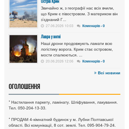
Острів Крим
Звичайно ж, з географії нас всіх вчили,
що Крим є півостровом. З материком він
з’єднаний Г...
27.06.2026 10:03
Коменарів - 0
Лавра у вогні
Наші дрони продовжують ламати всю
логістику ворога. Крим стає островом,
мости спалюються. ...
20.06.2026 12:06
Коменарів - 0
Всі новини
ОГОЛОШЕННЯ
* Настилання паркету, ламінату. Шліфування, лакування.
Тел. 050-204-13-33.
* ПРОДАМ 4-кімнатний будинок у м. Лубни Полтавської
області. Всі комунікації, 8 сот. землі. Тел. 095-904-79-24.