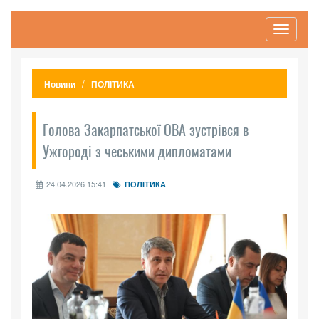
Toggle
navigati
Новини
ПОЛІТИКА
Голова Закарпатської ОВА зустрівся в
Ужгороді з чеськими дипломатами
24.04.2026 15:41
ПОЛІТИКА