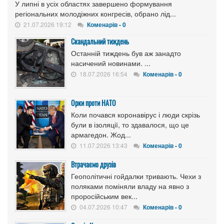
У липні в усіх областях завершено формування
регіональних молодіжних конгресів, обрано лід...
21.07.2026 19:12
Коменарів - 0
Скандальний тиждень
Останній тиждень був аж занадто
насичений новинами. ...
18.07.2026 16:54
Коменарів - 0
Орки проти НАТО
Коли почався коронавірус і люди скрізь
були в ізоляції, то здавалося, що це
армагедон. Жод...
11.07.2026 13:43
Коменарів - 0
Втрачаємо друзів
Геополітичні гойдалки тривають. Чехи з
поляками поміняли владу на явно з
проросійським век...
04.07.2026 10:47
Коменарів - 0