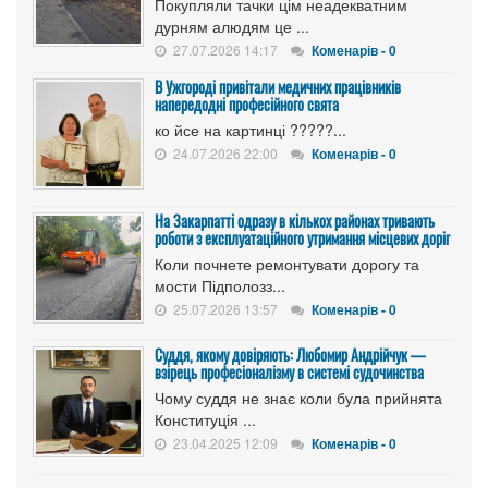
Покупляли тачки цім неадекватним
дурням алюдям це ...
27.07.2026 14:17
Коменарів - 0
В Ужгороді привітали медичних працівників
напередодні професійного свята
ко йсе на картинці ?????...
24.07.2026 22:00
Коменарів - 0
На Закарпатті одразу в кількох районах тривають
роботи з експлуатаційного утримання місцевих доріг
Коли почнете ремонтувати дорогу та
мости Підполозз...
25.07.2026 13:57
Коменарів - 0
Суддя, якому довіряють: Любомир Андрійчук —
взірець професіоналізму в системі судочинства
Чому суддя не знає коли була прийнята
Конституція ...
23.04.2025 12:09
Коменарів - 0