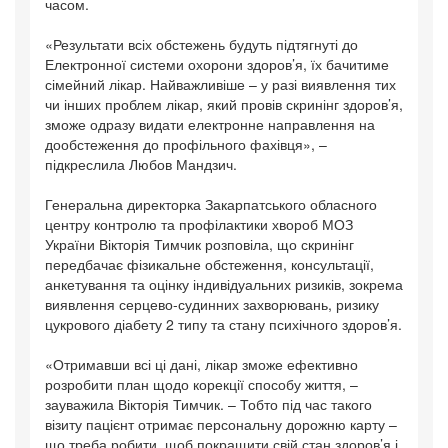
часом.
«Результати всіх обстежень будуть підтягнуті до
Електронної системи охорони здоров’я, їх бачитиме
сімейний лікар. Найважливіше – у разі виявлення тих
чи інших проблем лікар, який провів скринінг здоров’я,
зможе одразу видати електронне направлення на
дообстеження до профільного фахівця», –
підкреслила Любов Мандзич.
Генеральна директорка Закарпатського обласного
центру контролю та профілактики хвороб МОЗ
України Вікторія Тимчик розповіла, що скринінг
передбачає фізикальне обстеження, консультації,
анкетування та оцінку індивідуальних ризиків, зокрема
виявлення серцево-судинних захворювань, ризику
цукрового діабету 2 типу та стану психічного здоров’я.
«Отримавши всі ці дані, лікар зможе ефективно
розробити план щодо корекції способу життя, –
зауважила Вікторія Тимчик. – Тобто під час такого
візиту пацієнт отримає персональну дорожню карту –
що треба робити, щоб покращити свій стан здоров’я і