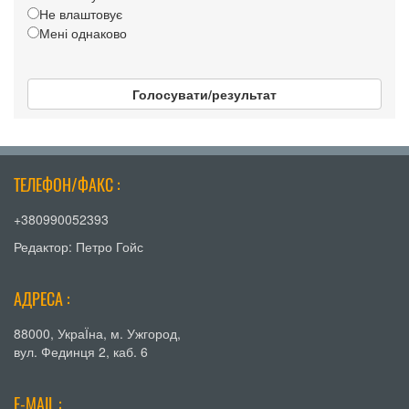
Не влаштовує
Мені однаково
Голосувати/результат
ТЕЛЕФОН/ФАКС :
+380990052393
Редактор: Петро Гойс
АДРЕСА :
88000, УкраЇна, м. Ужгород,
вул. Фединця 2, каб. 6
E-MAIL :