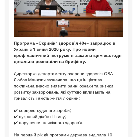
Програма «Скринінг здоров’я 40+» запрацює в
Україні з 1 січня 2026 року. Про новий
профілактичний інструмент закарпатцям сьогодні
детально розповіли на брифінгу.
Директорка департаменту охорони здоровʼя ОВА
Любов Мандзич зазначила, що ця ініціатива
покликана вчасно виявити ранні ознаки та ризики
розвитку захворювань, які суттєво впливають на
тривалість і якість життя людини:
✔️ серцево-судинні хвороби;
✔️ цукровий діабет ІІ типу;
✔️ порушення психічного здоров’я.
На перший рік дії програми держава виділила 10