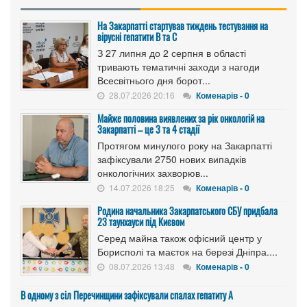
На Закарпатті стартував тиждень тестування на
вірусні гепатити B та C
З 27 липня до 2 серпня в області
тривають тематичні заходи з нагоди
Всесвітнього дня борот...
28.07.2026 20:16
Коменарів - 0
Майже половина виявлених за рік онкологій на
Закарпатті – це 3 та 4 стадії
Протягом минулого року на Закарпатті
зафіксували 2750 нових випадків
онкологічних захворюв...
14.07.2026 18:25
Коменарів - 0
Родина начальника Закарпатського СБУ придбала
23 таунхауси під Києвом
Серед майна також офісний центр у
Борисполі та маєток на березі Дніпра....
08.07.2026 13:48
Коменарів - 0
В одному з сіл Перечинщини зафіксували спалах гепатиту А