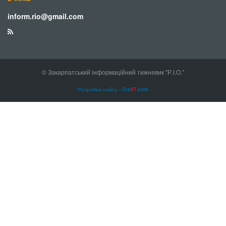
inform.rio@gmail.com
© Закарпатський інформаційний тижневик "Р.І.О."
Розробка сайту - Craf
IT
.com