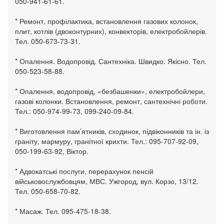
050-941-61-61.
* Ремонт, профілактика, встановлення газових колонок,
плит, котлів (двоконтурних), конвекторів, електробойлерів.
Тел. 050-673-73-31.
* Опалення. Водопровід. Сантехніка. Швидко. Якісно. Тел.
050-523-58-88.
* Опалення, водопровід, «безбашенки», електробойлери,
газові колонки. Встановлення, ремонт, сантехнічні роботи.
Тел.: 050-974-99-73, 099-240-09-84.
* Виготовлення пам’ятників, сходинок, підвіконників та ін. із
граніту, мармуру, гранітної крихти. Тел.: 095-707-92-09,
050-199-63-92, Віктор.
* Адвокатські послуги, перерахунок пенсій
військовослужбовцям, МВС. Ужгород, вул. Корзо, 13/12.
Тел. 050-658-70-82.
* Масаж. Тел. 095-475-18-38.