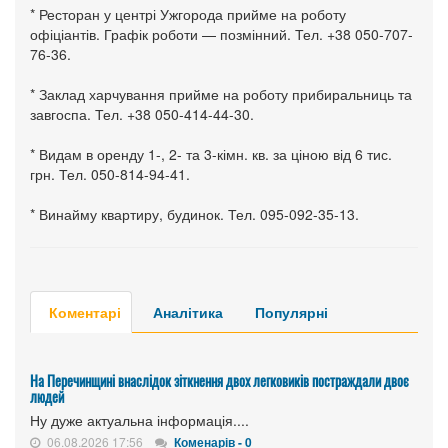
* Ресторан у центрі Ужгорода прийме на роботу
офіціантів. Графік роботи — позмінний. Тел. +38 050-707-
76-36.
* Заклад харчування прийме на роботу прибиральниць та
завгоспа. Тел. +38 050-414-44-30.
* Видам в оренду 1-, 2- та 3-кімн. кв. за ціною від 6 тис.
грн. Тел. 050-814-94-41.
* Винайму квартиру, будинок. Тел. 095-092-35-13.
Коментарі
Аналітика
Популярні
На Перечинщині внаслідок зіткнення двох легковиків постраждали двоє
людей
Ну дуже актуальна інформація....
06.08.2026 17:56
Коменарів - 0