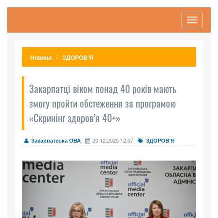
Toggle
navigati
Новини
ЗДОРОВ'Я
Закарпатці віком понад 40 років мають
змогу пройти обстеження за програмою
«Скринінг здоров’я 40+»
20.12.2025 12:07
Закарпатська ОВА
ЗДОРОВ'Я