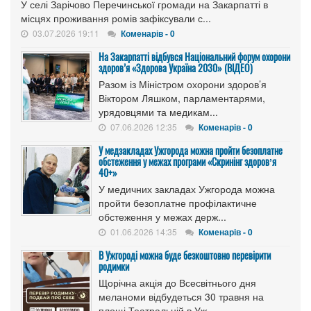
У селі Зарічово Перечинської громади на Закарпатті в
місцях проживання ромів зафіксували с...
03.07.2026 19:11
Коменарів - 0
На Закарпатті відбувся Національний форум охорони
здоров’я «Здорова Україна 2030» (ВІДЕО)
Разом із Міністром охорони здоров’я
Віктором Ляшком, парламентарями,
урядовцями та медикам...
07.06.2026 12:35
Коменарів - 0
У медзакладах Ужгорода можна пройти безоплатне
обстеження у межах програми «Скринінг здоровʼя
40+»
У медичних закладах Ужгорода можна
пройти безоплатне профілактичне
обстеження у межах держ...
01.06.2026 14:35
Коменарів - 0
В Ужгороді можна буде безкоштовно перевірити
родимки
Щорічна акція до Всесвітнього дня
меланоми відбудеться 30 травня на
площі Театральній в Уж...