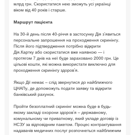
млрд грн. Скористатися нею зможуть усі українці
віком від 40 років і старше.
Маршрут пацієнта
На 30-й день після 40-річчя в застосунку Дія з’явиться
персональне запрошення на проходження скринінгу.
Після його підтвердження потрібно відкрити
Дія.Картку або скористатися вже наявною — і
протягом 7 днів на неї буде зараховано 2000 грн. Це
цільові кошти, які можна використати виключно для
проходження скринінгу здоров’я.
Якщо Дії немає – слід звернутися до найближчого
ЦНАПу, де допоможуть подати заявку та відкрити
банківський рахунок.
Пройти безоплатний скринінг можна буде в будь-
якому закладі охорони здоров’я – державному,
комунальному чи приватному, який укладе договір із
НСЗУ за відповідним пакетом. Процес контрактування
надавачів медичних послуг розпочнеться найближчим