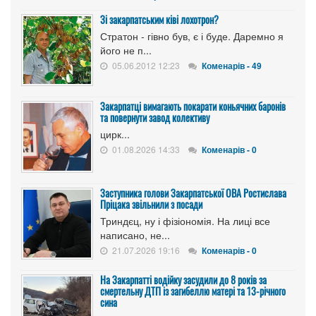
Зі закарпатським ківі лохотрон?
Стратон - гівно був, є і буде. Даремно я
його не п...
05.06.2012 12:23
Коменарів - 49
Закарпатці вимагають покарати коньячних баронів
та повернути завод колективу
цирк...
01.08.2026 14:33
Коменарів - 0
Заступника голови Закарпатської ОВА Ростислава
Пріцака звільнили з посади
Триндєц, ну і фізіономія. На лиці все
написано, не...
21.07.2026 19:16
Коменарів - 0
На Закарпатті водійку засудили до 8 років за
смертельну ДТП із загибеллю матері та 13-річного
сина